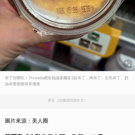
布丁控開吃！Threads網友熱議萊爾富3款布丁，烤布丁、生乳布丁、奶
油布蕾都推再享優惠
廣告（請繼續閱讀本文）
圖片來源：美人圈