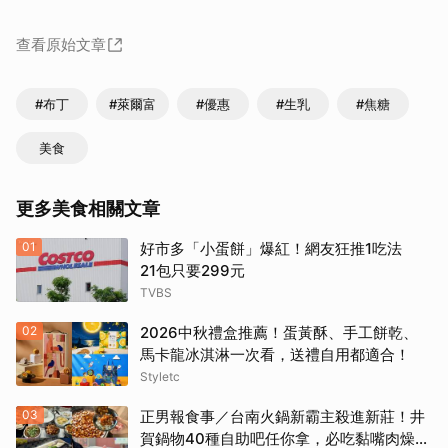
查看原始文章
取消
#布丁
#萊爾富
#優惠
#生乳
#焦糖
美食
更多美食相關文章
01
好市多「小蛋餅」爆紅！網友狂推1吃法
21包只要299元
TVBS
02
2026中秋禮盒推薦！蛋黃酥、手工餅乾、
馬卡龍冰淇淋一次看，送禮自用都適合！
Styletc
03
正男報食事／台南火鍋新霸主殺進新莊！井
賀鍋物40種自助吧任你拿，必吃黏嘴肉燥