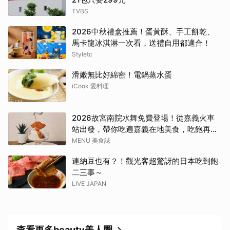
TVBS
2026中秋禮盒推薦！蛋黃酥、手工餅乾、
馬卡龍冰淇淋一次看，送禮自用都適合！
Styletc
滑嫩無比好綿密！電鍋蒸水蛋
iCook 愛料理
2026故宮南院水舞免費登場！從嘉義火車
站出發，帶你吃遍嘉義在地美食，吃飽再去
看夜間展演，這周末就這樣安排吧！
MENU 美食誌
連納豆也有？！觀光客超驚訝的日本吃到飽
二三事～
LIVE JAPAN
查看更多beauty美人圈