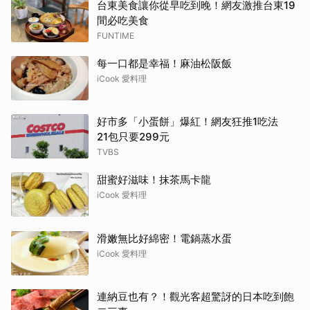
台東美食讓你從早吃到晚！網友激推台東19
間必吃美食
FUNTIME
每一口都是幸福！麻油松阪飯
iCook 愛料理
好市多「小蛋餅」爆紅！網友狂推1吃法
21包只要299元
TVBS
甜蜜好滋味！抹茶馬卡龍
iCook 愛料理
滑嫩無比好綿密！電鍋蒸水蛋
iCook 愛料理
連納豆也有？！觀光客超驚訝的日本吃到飽