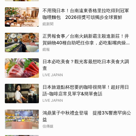
台南「開心果地圖」集齊37款綠色甜點
不用飛日本！台南遠東香格里拉吃得到冠軍
咖哩麵包 2026得獎可頌獨步全球嘗鮮
鏡新聞
正男報食事／台南火鍋新霸主殺進新莊！井
賀鍋物40種自助吧任你拿，必吃黏嘴肉燥
飯、現做棉花糖
鏡報
日本必吃美食？觀光客最想吃日本美食大調
查
LIVE JAPAN
日本旅遊點杯想要的咖啡很簡單！超好用日
語-咖啡店常見單字&簡單會話
LIVE JAPAN
鴻鼎菓子中秋禮盒登場 提撥3%響應罕病公
益
信傳媒