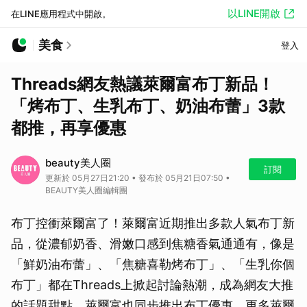
以LINE開啟
在LINE應用程式中開啟。
美食
登入
Threads網友熱議萊爾富布丁新品！
「烤布丁、生乳布丁、奶油布蕾」3款
都推，再享優惠
beauty美人圈
訂閱
更新於 05月27日21:20 • 發布於 05月21日07:50 •
BEAUTY美人圈編輯團
布丁控衝萊爾富了！萊爾富近期推出多款人氣布丁新
品，從濃郁奶香、滑嫩口感到焦糖香氣通通有，像是
「鮮奶油布蕾」、「焦糖喜勒烤布丁」、「生乳你個
布丁」都在Threads上掀起討論熱潮，成為網友大推
的話題甜點。萊爾富也同步推出布丁優惠，更多萊爾