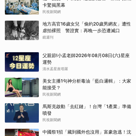
卡驚揭黑幕
民視新聞網
地方高官16歲女兒「偷約20歲男網友」遭性
虐拍裸照 警證實：再晚一步恐遭滅口
鏡週刊
父親節!小孟老師2026年08月08日(六)星座
運勢
清水孟星座塔羅
美女主播1句神分析毒油「藍白邏輯」：大家
能接受？
民視新聞網
馬斯克啟動「去紅鏈」！台灣「1產業」準備
噴發
民視新聞網
中國祭1招「藏到國外也沒用」富豪急逃！沈