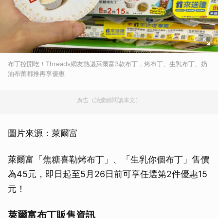
布丁控開吃！Threads網友熱議萊爾富3款布丁，烤布丁、生乳布丁、奶
油布蕾都推再享優惠
廣告（請繼續閱讀本文）
圖片來源：萊爾富
萊爾富「焦糖喜勒烤布丁」、「生乳你個布丁」售價
為45元，即日起至5月26日前可享任選第2件優惠15
元！
萊爾富布丁販售資訊