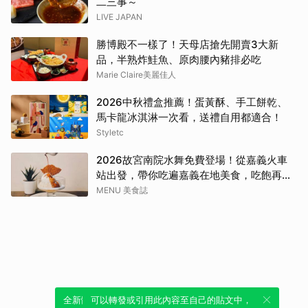
二三事～
LIVE JAPAN
勝博殿不一樣了！天母店搶先開賣3大新
品，半熟炸鮭魚、原肉腰內豬排必吃
Marie Claire美麗佳人
2026中秋禮盒推薦！蛋黃酥、手工餅乾、
馬卡龍冰淇淋一次看，送禮自用都適合！
Styletc
2026故宮南院水舞免費登場！從嘉義火車
站出發，帶你吃遍嘉義在地美食，吃飽再去
看夜間展演，這周末就這樣安排吧！
MENU 美食誌
全新體驗！一鍵引用此內容，透過發布貼
可以轉發或引用此內容至自己的貼文中，