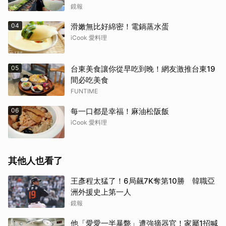
飯、現做棉花糖
鏡報
04
滑嫩無比好綿密！電鍋蒸水蛋
iCook 愛料理
05
台東美食讓你從早吃到晚！網友激推台東19
間必吃美食
FUNTIME
06
每一口都是幸福！麻油松阪飯
iCook 愛料理
其他人也看了
王彥程太猛了！6局飆7K奪第10勝 韓職亞
洲外援史上第一人
鏡報
他「愛愛一半暴斃」遭強摘器官！家屬1招喊