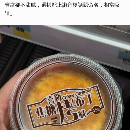
豐富卻不甜膩，還搭配上諧音梗話題命名，相當吸
睛。