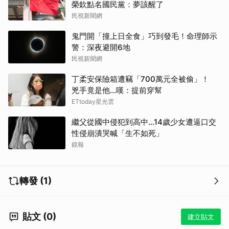
榮欽點名國民黨：夢該醒了
民視新聞網
鬼門開「撞上日全食」巧到發毛！命理師示
警：深夜避開6地
民視新聞網
丁柔安保險箱遭竊「700萬元全被偷」！
兇手竟是他...嘆：提前穿幫
ETtoday星光雲
繼父從國中侵犯到高中…14歲少女遭逼口交
性侵崩潰哭喊「生不如死」
鏡報
轉發 (1)
貼文 (0)
建立貼文