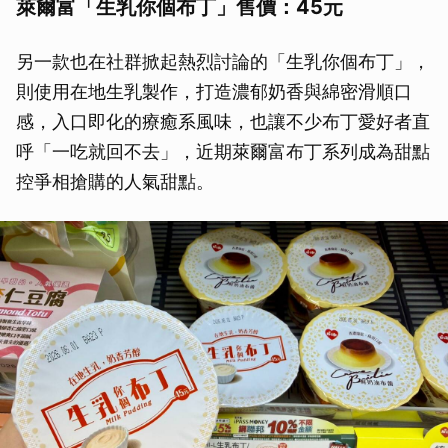
萊爾富「生乳你個布丁」售價：45元
另一款也在社群掀起熱烈討論的「生乳你個布丁」，
則使用在地生乳製作，打造濃郁奶香與綿密滑順口
感，入口即化的療癒系風味，也讓不少布丁愛好者直
呼「一吃就回不去」，近期萊爾富布丁系列成為甜點
控爭相搶購的人氣甜點。