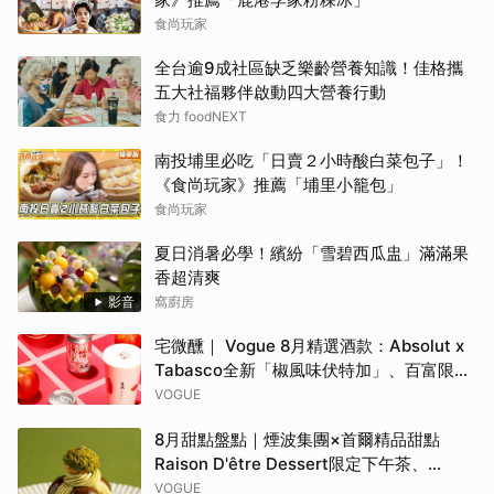
食尚玩家
全台逾9成社區缺乏樂齡營養知識！佳格攜
五大社福夥伴啟動四大營養行動
食力 foodNEXT
南投埔里必吃「日賣２小時酸白菜包子」！
《食尚玩家》推薦「埔里小籠包」
食尚玩家
夏日消暑必學！繽紛「雪碧西瓜盅」滿滿果
香超清爽
影音
窩廚房
宅微醺｜ Vogue 8月精選酒款：Absolut x
Tabasco全新「椒風味伏特加」、百富限定
「花時心藝限量禮盒」、WAT x 萬波「紅蘋
VOGUE
島嶼氣泡雞尾酒」……品味盛夏質感微醺
8月甜點盤點｜煙波集團×首爾精品甜點
Raison D'être Dessert限定下午茶、
Gelato pique cafe辻利茶舗聯名可麗餅、
VOGUE