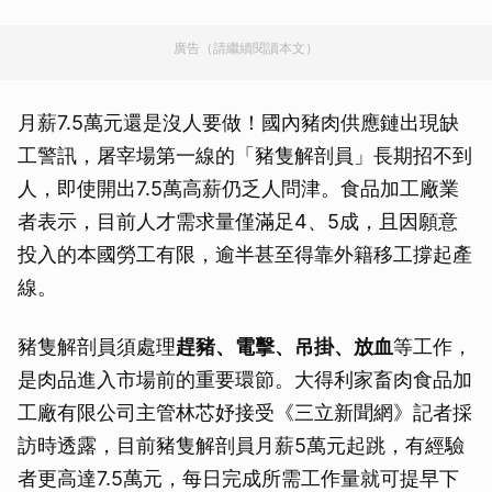
廣告（請繼續閱讀本文）
月薪7.5萬元還是沒人要做！國內豬肉供應鏈出現缺
工警訊，屠宰場第一線的「豬隻解剖員」長期招不到
人，即使開出7.5萬高薪仍乏人問津。食品加工廠業
者表示，目前人才需求量僅滿足4、5成，且因願意
投入的本國勞工有限，逾半甚至得靠外籍移工撐起產
線。
豬隻解剖員須處理
趕豬、電擊、吊掛、放血
等工作，
是肉品進入市場前的重要環節。大得利家畜肉食品加
工廠有限公司主管林芯妤接受《三立新聞網》記者採
訪時透露，目前豬隻解剖員月薪5萬元起跳，有經驗
者更高達7.5萬元，每日完成所需工作量就可提早下