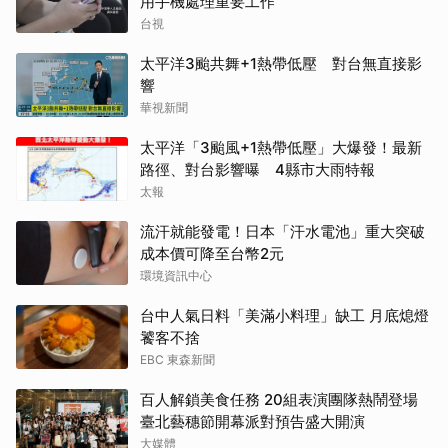
用手機處理重要工作
台視
太平洋3颱共舞+1熱帶低壓 對台無直接影
響
華視新聞
太平洋「3颱風+1熱帶低壓」大爆發！最新
路徑、對台影響曝 4縣市大雨特報
太報
流汗就能發電！日本「汗水電池」重大突破
成本價可降至台幣2元
環境資訊中心
台中人氣日料「美滿小料理」缺工 月底熄燈
饕客不捨
EBC 東森新聞
百人解鎖美食任務 20組表演團隊熱鬧登場
臺北藝穗節開幕派對預告盛大開演
大媒體