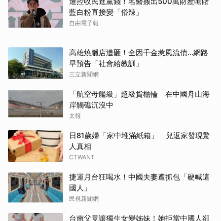
遭控收民進黨錢！名醫搬出500萬財產嗆賭
藍白粉直接變「俗辣」
自由電子報
高雄燒臘店遭砸！全因千金惹風流債…網路
早預告「社會給教訓」
三立新聞網
「航空母艦級」超級貨櫃輪 在中國舟山海
岸觸礁沉沒中
太報
日81歲婦「家中堆滿紙箱」 兒返家發現驚
人真相
CTWANT
捷運月台狂喝水！中國夫妻遭抓包「硬喊這
國人」
民視新聞網
台南父竟讓獨生女變姊妹！她拒當中國人卻