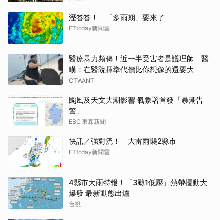
溼答答！ 「多雨期」要來了
ETtoday新聞雲
醫療暴力頻傳！近一半受害者是護理師 醫
嘆：在醫院揮拳代價比你想像的還要大
CTWANT
颱風及天文大潮影響 氣象署首發「暴潮告
警」
EBC 東森新聞
快訊／強對流！ 大雷雨襲2縣市
ETtoday新聞雲
4縣市大雨特報！「3颱1低壓」熱帶擾動大
爆發 最新動態出爐
台視