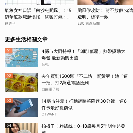
氣象女神口誤「白沙屯颱風」！伍
颱風假攻防！ 蔣不放假 沈
婉華道歉喊超懊惱 網暖打氣：覺
透明、標準一致
得更親切
鏡週刊
EBC 東森新聞
更多生活相關文章
01
4縣市大雨特報！「3颱1低壓」熱帶擾動大
爆發 最新動態出爐
台視
02
去年買到1500顆「不二坊」蛋黃酥！她「這
一招」打2萬通電話搶到
自由電子報
03
14縣市注意！行動網路將降速30分鐘 這6
件事最好提前做
CTWANT
04
拍板了！賴總統：0-18歲每月5千明年起發
放