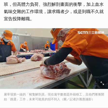
班，但高體力負荷、強烈解剖畫面的衝擊，加上血水
氣味交雜的工作環境，讓求職者少，或是到職不久就
宣告投降離職。
屠宰場第一線的「豬隻解剖員」現在逾半數都是外籍移工，且他們漸漸開
始「挑選」工作，未來可能真的招不到人（圖／記者許雅惠攝影）