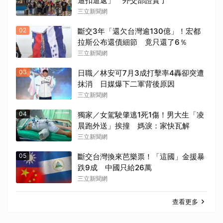
遭扣遣返」 外交部證實了
三立新聞網
02
斷交3年「還欠台灣逾130億」！宏都
拉斯公布還債細節 竟只還了6％
三立新聞網
03
日職／林安可7月3成打擊率4轟卻突遭
抹消 日媒爆下二軍背後原因
三立新聞網
04
獨家／女駕駛肇逃1死1傷！男大生「凌
晨跑外送」挨撞 媽淚：家快瓦解
三立新聞網
05
斷交台灣換來芭樂票！「這國」金援暴
跌9成 中國只給26萬
三立新聞網
查看更多