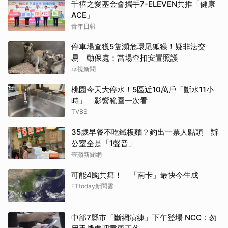
千禧之愛基金會攜手7-ELEVEN共推「健康
ACE」
青年日報
停車場查獲5隻瀕危環尾狐猴！疑非法交
易 動保處：當場查扣安置照護
華視新聞
桃園今天大停水！5區近10萬戶「斷水11小
時」 影響範圍一次看
TVBS
35歲早餐不吃鐵板麵？釣出一票人點頭 辦
公室全是「1聲音」
壹蘋新聞網
可能4颱共舞！ 「南卡」最快今生成
ETtoday新聞雲
中部7縣市「斷網演練」下午登場 NCC：勿