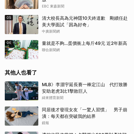
EBC 東森新聞
05
清大校長高為元神隱10天終道歉 剛續任赴
美大學面試「因為好奇」
中廣新聞網
06
量就是不夠…蛋價衝上每斤49元 近2年新高
聯合新聞網
其他人也看了
MLB》李灝宇延長賽一棒定江山 代打致勝
安助老虎3比1擊敗巨人
緯來體育新聞
同居後才發現女友「一驚人習慣」 男子崩
潰：每天都在突破我的結界
鏡報