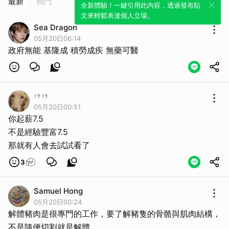
最新
熱門
全新體驗！一鍵引用此內容，透過發布貼
文來輕鬆表達個人立場。
Sea Dragon
05月20日06:14
政府無能 基隆成 積勞成疾 無藥可醫
ㄇㄇ
05月20日00:51
你起薪7.5
不是經驗豐富7.5
那就有人會去試試看了
3
Samuel Hong
05月20日00:24
解體豬肉是很專門的工作，要了解豬隻的骨骼與肌肉結構，
不是隨便切割就是解體。