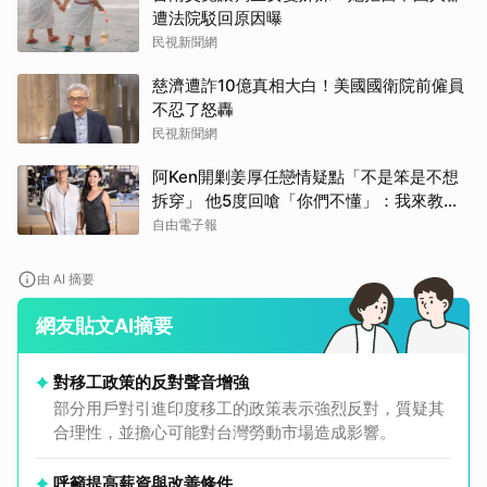
遭法院駁回原因曝
取消
民視新聞網
慈濟遭詐10億真相大白！美國國衛院前僱員
不忍了怒轟
民視新聞網
阿Ken開剿姜厚任戀情疑點「不是笨是不想
拆穿」 他5度回嗆「你們不懂」：我來教育
你們
自由電子報
由 AI 摘要
網友貼文AI摘要
對移工政策的反對聲音增強
部分用戶對引進印度移工的政策表示強烈反對，質疑其
合理性，並擔心可能對台灣勞動市場造成影響。
呼籲提高薪資與改善條件