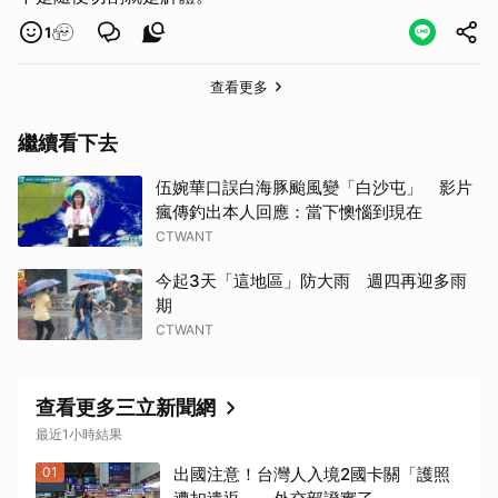
1
查看更多
繼續看下去
伍婉華口誤白海豚颱風變「白沙屯」 影片
瘋傳釣出本人回應：當下懊惱到現在
CTWANT
今起3天「這地區」防大雨 週四再迎多雨
期
CTWANT
查看更多三立新聞網
最近1小時結果
01
出國注意！台灣人入境2國卡關「護照