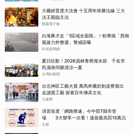
大藏經普度大法會 十五周年殊勝法緣 三大
法王親臨主法
桃園電子報
白海豚才走「1區域全面雨」！粉專揭「西南
風接力炸整週」警戒區曝
民視新聞網
夏日狂歡！2026員林青商潑水節 千名市
民濕身同樂清涼一夏
台灣好新聞
台北神匠工藝大賞 萬馬奔騰於剝皮寮展出
走讀賞工藝 探索百年佛具文化
大媒體
演習首度「網路降速」今中部7縣市登
場 3大變革一次看！違規最高罰15萬元
太報