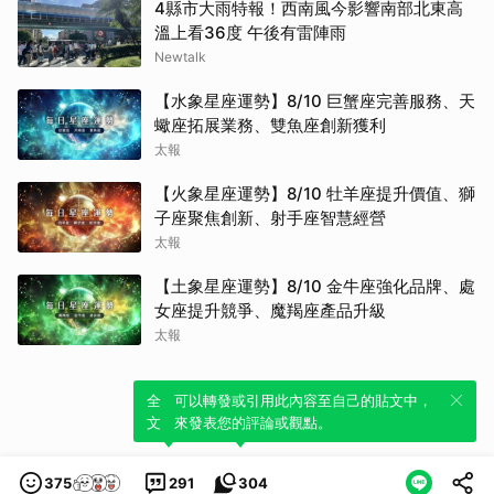
4縣市大雨特報！西南風今影響南部北東高
溫上看36度 午後有雷陣雨
Newtalk
【水象星座運勢】8/10 巨蟹座完善服務、天
蠍座拓展業務、雙魚座創新獲利
太報
【火象星座運勢】8/10 牡羊座提升價值、獅
子座聚焦創新、射手座智慧經營
太報
【土象星座運勢】8/10 金牛座強化品牌、處
女座提升競爭、魔羯座產品升級
太報
全新體驗！一鍵引用此內容，透過發布貼
可以轉發或引用此內容至自己的貼文中，
文來輕鬆表達個人立場。
來發表您的評論或觀點。
375
291
304