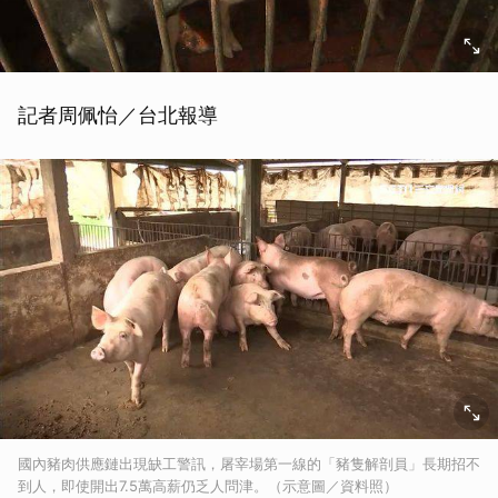
記者周佩怡／台北報導
國內豬肉供應鏈出現缺工警訊，屠宰場第一線的「豬隻解剖員」長期招不
到人，即使開出7.5萬高薪仍乏人問津。（示意圖／資料照）