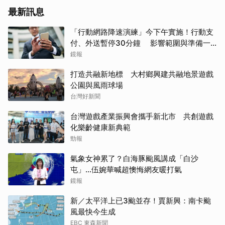
最新訊息
「行動網路降速演練」今下午實施！行動支
付、外送暫停30分鐘 影響範圍與準備一
次看
鏡報
打造共融新地標 大村鄉興建共融地景遊戲
公園與風雨球場
台灣好新聞
台灣遊戲產業振興會攜手新北市 共創遊戲
化樂齡健康新典範
勁報
氣象女神累了？白海豚颱風講成「白沙
屯」...伍婉華喊超懊悔網友暖打氣
鏡報
新／太平洋上已3颱並存！賈新興：南卡颱
風最快今生成
EBC 東森新聞