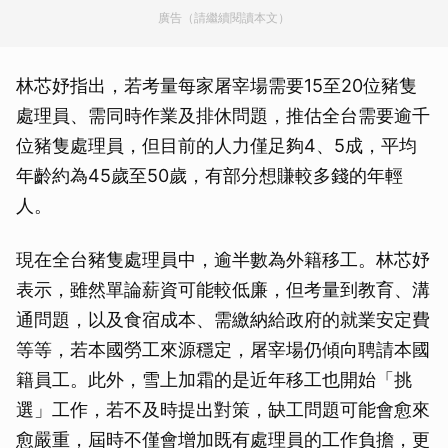
廣告（請繼續閱讀本文）
林芯妤指出，若考量每家屠宰場需要15至20位豬隻
處理員、需同時作業及排休問題，推估全台需要逾千
位豬隻處理員，但目前的人力僅足夠4、5成，平均
年齡約為45歲至50歲，有部分想賺較多錢的年輕
人。
現在全台豬隻處理員中，逾半數為外籍移工。林芯妤
表示，雖然單論薪資可能較低廉，但考量到教育、溝
通問題，以及食宿成本、需繳納給政府的就業安定費
等等，若本國勞工來源穩定，屠宰場仍傾向聘請本國
籍員工。此外，雪上加霜的是近年移工也開始「挑
選」工作，若不及時提出對策，缺工問題可能會愈來
愈嚴重，屆時不僅會增加既有處理員的工作負擔，更