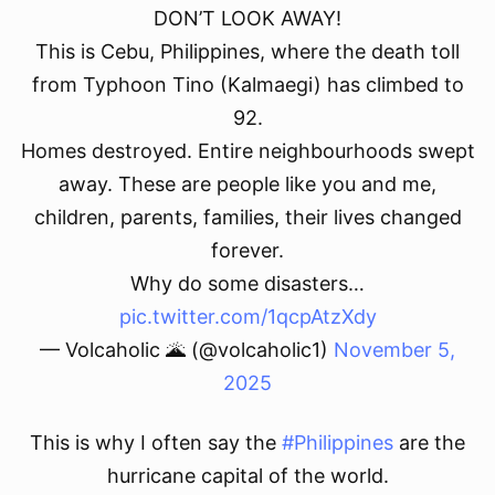
DON’T LOOK AWAY!
This is Cebu, Philippines, where the death toll
from Typhoon Tino (Kalmaegi) has climbed to
92.
Homes destroyed. Entire neighbourhoods swept
away. These are people like you and me,
children, parents, families, their lives changed
forever.
Why do some disasters…
pic.twitter.com/1qcpAtzXdy
— Volcaholic 🌋 (@volcaholic1)
November 5,
2025
This is why I often say the
#Philippines
are the
hurricane capital of the world.