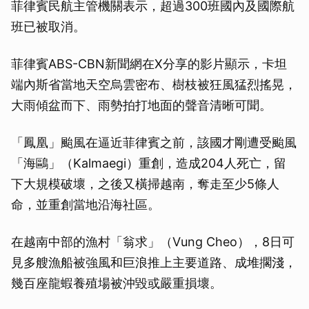
菲律賓民航主管機關表示，超過300班國內及國際航
班已被取消。
菲律賓ABS-CBN新聞網在X分享的影片顯示，卡坦
端內斯省當地天空烏雲密布、樹枝被狂風猛烈搖晃，
大雨傾盆而下、雨勢拍打地面的聲音清晰可聞。
「鳳凰」颱風在逼近菲律賓之前，該國才剛遭受颱風
「海鷗」（Kalmaegi）重創，造成204人死亡，留
下大規模破壞，之後又橫掃越南，奪走至少5條人
命，並重創當地沿海社區。
在越南中部的漁村「翁求」（Vung Cheo），8日可
見多艘漁船被強風和巨浪推上主要道路、成堆擱淺，
幾百座龍蝦養殖場被沖毀或嚴重損壞。