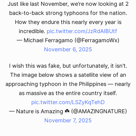
Just like last November, we’re now looking at 2
back-to-back strong typhoons for the nation.
How they endure this nearly every year is
incredible.
pic.twitter.com/JzRdAIBUtf
— Michael Ferragamo (@FerragamoWx)
November 6, 2025
I wish this was fake, but unfortunately, it isn’t.
The image below shows a satellite view of an
approaching typhoon in the Philippines — nearly
as massive as the entire country itself.
pic.twitter.com/LSZyKqTehD
— Nature is Amazing ☘️ (@AMAZlNGNATURE)
November 7, 2025