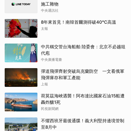
施工雜物
中央通訊社
8年來首見！南韓首爾測得破40℃高溫
太報
中共稱交管台海船舶 陸委會：北京不必越俎
代庖
中央廣播電臺
彈道飛彈齊射突破烏克蘭防空 一文看俄軍
飛彈庫存和軍工產能
上報
荷莫茲海峽遇襲！阿布達比國家石油15船遭
轟炸釀1死
民視新聞網
不懼西班牙最後通牒！義大利堅持邊境管制
至8月中