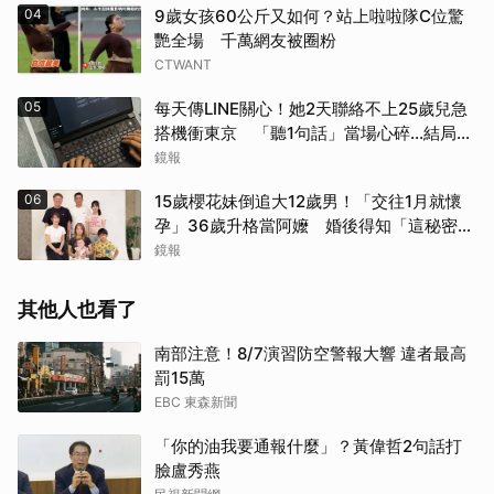
04
9歲女孩60公斤又如何？站上啦啦隊C位驚
艷全場 千萬網友被圈粉
CTWANT
05
每天傳LINE關心！她2天聯絡不上25歲兒急
搭機衝東京 「聽1句話」當場心碎...結局看
哭網
鏡報
06
15歲櫻花妹倒追大12歲男！「交往1月就懷
孕」36歲升格當阿嬤 婚後得知「這秘密」
傻眼了
鏡報
其他人也看了
南部注意！8/7演習防空警報大響 違者最高
罰15萬
EBC 東森新聞
「你的油我要通報什麼」？黃偉哲2句話打
臉盧秀燕