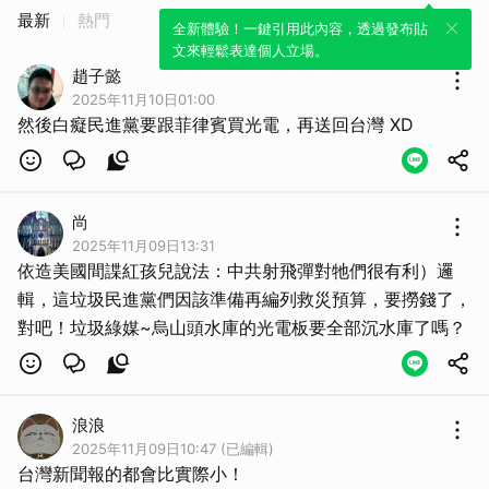
取消
最新
熱門
全新體驗！一鍵引用此內容，透過發布貼
文來輕鬆表達個人立場。
趙子懿
2025年11月10日01:00
然後白癡民進黨要跟菲律賓買光電，再送回台灣 XD
尚
2025年11月09日13:31
依造美國間諜紅孩兒說法：中共射飛彈對牠們很有利）邏
輯，這垃圾民進黨們因該準備再編列救災預算，要撈錢了，
對吧！垃圾綠媒~烏山頭水庫的光電板要全部沉水庫了嗎？
浪浪
2025年11月09日10:47 (已編輯)
台灣新聞報的都會比實際小！