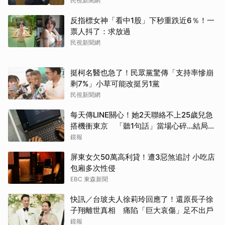
民視新聞網
反指標女神「看中1股」下秒重跌近6％！一
票人抖了：求放過
民視新聞網
挺柯名醫也急了！民眾黨驚傳「支持率慘崩
剩7%」小草可能改挺另1黨
民視新聞網
每天傳LINE關心！她2天聯絡不上25歲兒急
搭機衝東京 「聽1句話」當場心碎...結局看
哭網
鏡報
屏東女欠50萬高利貸！遭3惡煞追討 小吃店
包廂多次性侵
EBC 東森新聞
快訊／台玻夫人徐莉玲回應了！還原長子徐
子翔離世真相 痛陷「巨大哀傷」足不出戶
鏡報