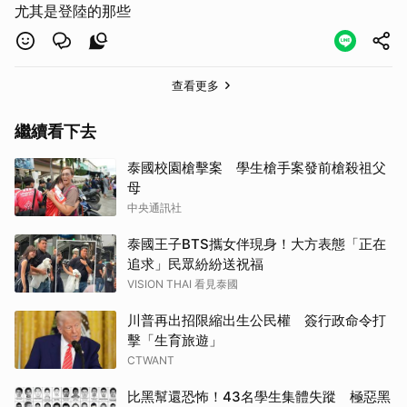
尤其是登陸的那些
查看更多
繼續看下去
泰國校園槍擊案 學生槍手案發前槍殺祖父
母
中央通訊社
泰國王子BTS攜女伴現身！大方表態「正在
追求」民眾紛紛送祝福
VISION THAI 看見泰國
川普再出招限縮出生公民權 簽行政命令打
擊「生育旅遊」
CTWANT
比黑幫還恐怖！43名學生集體失蹤 極惡黑