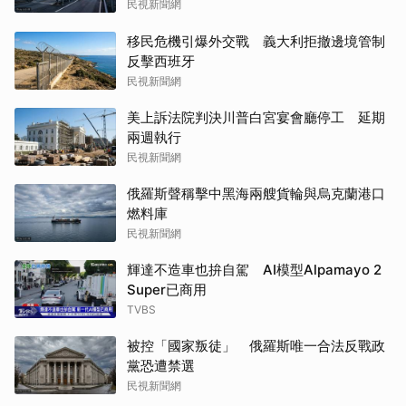
民視新聞網
移民危機引爆外交戰 義大利拒撤邊境管制
反擊西班牙
民視新聞網
美上訴法院判決川普白宮宴會廳停工 延期
兩週執行
民視新聞網
俄羅斯聲稱擊中黑海兩艘貨輪與烏克蘭港口
燃料庫
民視新聞網
輝達不造車也拚自駕 AI模型Alpamayo 2
Super已商用
TVBS
被控「國家叛徒」 俄羅斯唯一合法反戰政
黨恐遭禁選
民視新聞網