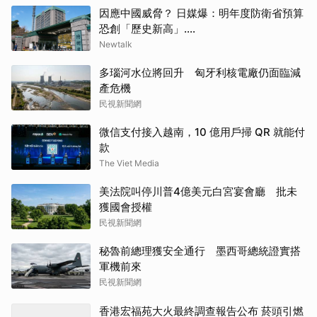
因應中國威脅？ 日媒爆：明年度防衛省預算
恐創「歷史新高」....
Newtalk
多瑙河水位將回升 匈牙利核電廠仍面臨減
產危機
民視新聞網
微信支付接入越南，10 億用戶掃 QR 就能付
款
The Viet Media
美法院叫停川普4億美元白宮宴會廳 批未
獲國會授權
民視新聞網
秘魯前總理獲安全通行 墨西哥總統證實搭
軍機前來
民視新聞網
香港宏福苑大火最終調查報告公布 菸頭引燃