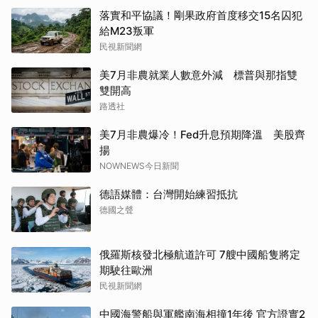
落實和平協議！剛果政府首度移交15名囚犯
給M23叛軍
民視新聞網
美7月非農就業人數意外減 標普與那指雙
雙開高
路透社
美7月非農爆冷！Fed升息預期降溫 美股齊
揚
NOWNEWS今日新聞
德語媒體：台灣開始練習抵抗
德國之聲
俄羅斯核發北極航道許可 7艘中國船隻將定
期駛往歐洲
民視新聞網
中國海警船與軍艦南海相撞1年後 官方證實2