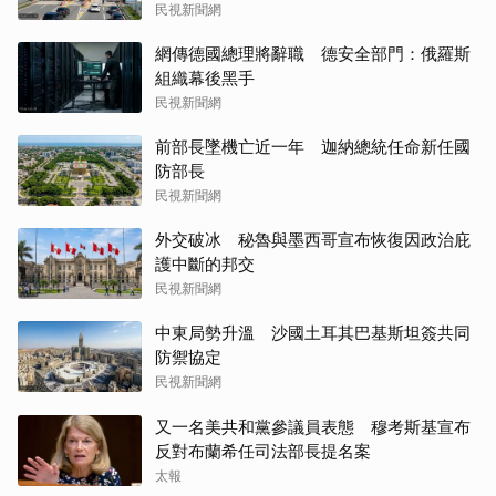
民視新聞網
網傳德國總理將辭職 德安全部門：俄羅斯
組織幕後黑手
民視新聞網
前部長墜機亡近一年 迦納總統任命新任國
防部長
民視新聞網
外交破冰 秘魯與墨西哥宣布恢復因政治庇
護中斷的邦交
民視新聞網
中東局勢升溫 沙國土耳其巴基斯坦簽共同
防禦協定
民視新聞網
又一名美共和黨參議員表態 穆考斯基宣布
反對布蘭希任司法部長提名案
太報