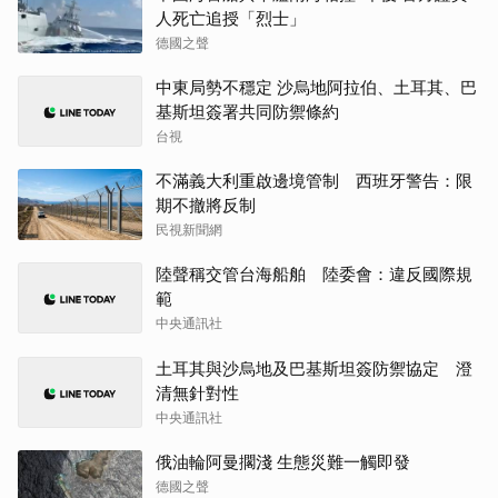
人死亡追授「烈士」
德國之聲
中東局勢不穩定 沙烏地阿拉伯、土耳其、巴
基斯坦簽署共同防禦條約
台視
不滿義大利重啟邊境管制 西班牙警告：限
期不撤將反制
民視新聞網
陸聲稱交管台海船舶 陸委會：違反國際規
範
中央通訊社
土耳其與沙烏地及巴基斯坦簽防禦協定 澄
清無針對性
中央通訊社
俄油輪阿曼擱淺 生態災難一觸即發
德國之聲