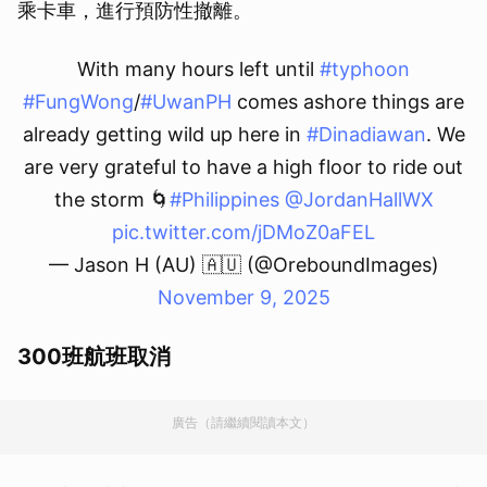
乘卡車，進行預防性撤離。
With many hours left until
#typhoon
#FungWong
/
#UwanPH
comes ashore things are
already getting wild up here in
#Dinadiawan
. We
are very grateful to have a high floor to ride out
the storm 🌀
#Philippines
@JordanHallWX
pic.twitter.com/jDMoZ0aFEL
— Jason H (AU) 🇦🇺 (@OreboundImages)
November 9, 2025
300班航班取消
廣告（請繼續閱讀本文）