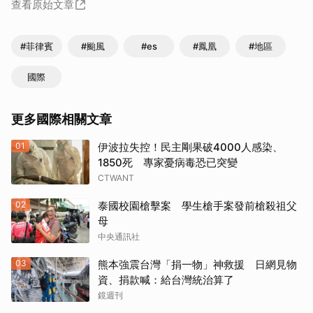
查看原始文章
#菲律賓
#颱風
#es
#鳳凰
#地區
國際
更多國際相關文章
01
伊波拉失控！民主剛果破4000人感染、
1850死 專家憂病毒恐已突變
CTWANT
02
泰國校園槍擊案 學生槍手案發前槍殺祖父
母
中央通訊社
03
熊本強震台灣「捐一物」神救援 日網見物
資、捐款喊：給台灣統治算了
鏡週刊