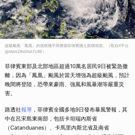
超級颱風「鳳凰」的規模幾乎與整個菲律賓國土面積相當。（取自X平台
@AMAZlNGNATURE）
菲律賓東部及北部地區超過10萬名居民9日被緊急撤
離，因為「鳳凰」颱風於當天增強為超級颱風，預計
晚間將登陸，恐帶來豪雨、強風和風暴潮等嚴重災
害。
路透社
報導
，菲律賓全國多地9日發布暴風警報，其
中在呂宋島東南部，包括卡坦端內斯省
（Catanduanes）、卡馬里內斯北省及南省