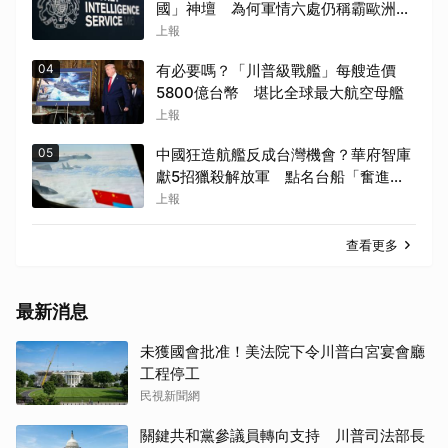
國」神壇 為何軍情六處仍稱霸歐洲間
諜界
上報
04
有必要嗎？「川普級戰艦」每艘造價
5800億台幣 堪比全球最大航空母艦
上報
05
中國狂造航艦反成台灣機會？華府智庫
獻5招獵殺解放軍 點名台船「奮進魔
鬼魚」出戰
上報
查看更多
最新消息
未獲國會批准！美法院下令川普白宮宴會廳
工程停工
民視新聞網
關鍵共和黨參議員轉向支持 川普司法部長