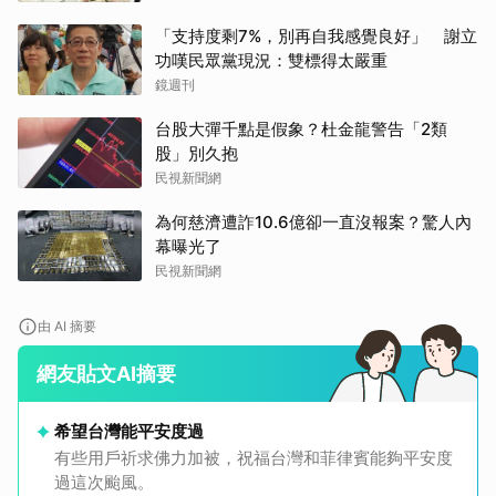
「支持度剩7%，別再自我感覺良好」 謝立
功嘆民眾黨現況：雙標得太嚴重
鏡週刊
台股大彈千點是假象？杜金龍警告「2類
股」別久抱
民視新聞網
為何慈濟遭詐10.6億卻一直沒報案？驚人內
幕曝光了
民視新聞網
由 AI 摘要
網友貼文AI摘要
希望台灣能平安度過
有些用戶祈求佛力加被，祝福台灣和菲律賓能夠平安度
過這次颱風。