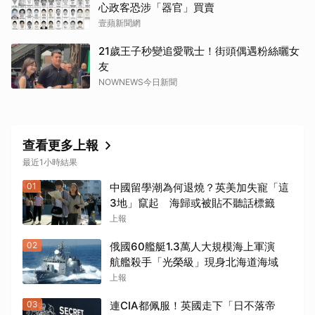
心政客恐涉「器官」買賣
壹蘋新聞網
21歲王子秒變追愛戰士！街頭偶遇粉絲曬女
友
NOWNEWS今日新聞
查看更多上報
最近1小時結果
01
中國留學潮為何退燒？英美加失寵「這
3地」竄起 海歸或被貼不聽話標籤
上報
02
俄國60艦艇1.3萬人大規模海上軍演
航艦殺手「光榮級」現身北海道海域
上報
03
連CIA都佩服！英國走下「日不落帝