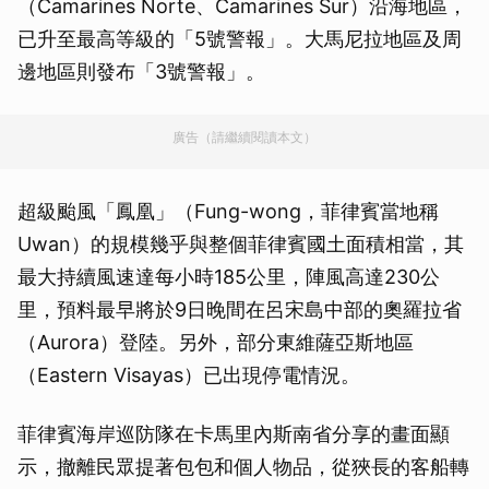
（Camarines Norte、Camarines Sur）沿海地區，
已升至最高等級的「5號警報」。大馬尼拉地區及周
邊地區則發布「3號警報」。
廣告（請繼續閱讀本文）
超級颱風「鳳凰」（Fung-wong，菲律賓當地稱
Uwan）的規模幾乎與整個菲律賓國土面積相當，其
最大持續風速達每小時185公里，陣風高達230公
里，預料最早將於9日晚間在呂宋島中部的奧羅拉省
（Aurora）登陸。另外，部分東維薩亞斯地區
（Eastern Visayas）已出現停電情況。
菲律賓海岸巡防隊在卡馬里內斯南省分享的畫面顯
示，撤離民眾提著包包和個人物品，從狹長的客船轉