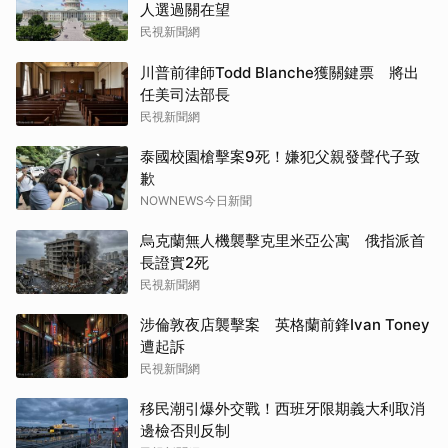
人選過關在望
民視新聞網
川普前律師Todd Blanche獲關鍵票 將出
任美司法部長
民視新聞網
泰國校園槍擊案9死！嫌犯父親發聲代子致
歉
NOWNEWS今日新聞
烏克蘭無人機襲擊克里米亞公寓 俄指派首
長證實2死
民視新聞網
涉倫敦夜店襲擊案 英格蘭前鋒Ivan Toney
遭起訴
民視新聞網
移民潮引爆外交戰！西班牙限期義大利取消
邊檢否則反制