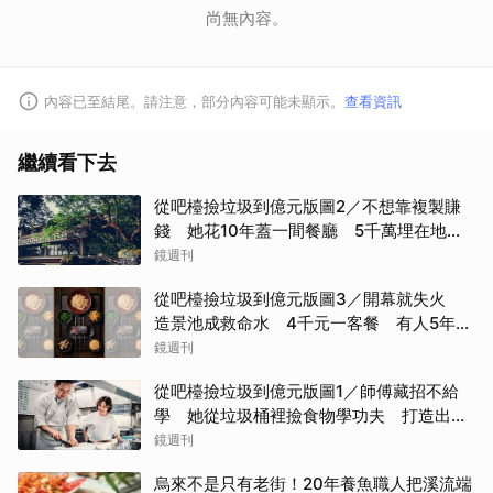
尚無內容。
內容已至結尾。請注意，部分內容可能未顯示。
查看資訊
繼續看下去
從吧檯撿垃圾到億元版圖2／不想靠複製賺
錢 她花10年蓋一間餐廳 5千萬埋在地下
瀕臨破產
鏡週刊
從吧檯撿垃圾到億元版圖3／開幕就失火
造景池成救命水 4千元一客餐 有人5年吃
了50次
鏡週刊
從吧檯撿垃圾到億元版圖1／師傅藏招不給
學 她從垃圾桶裡撿食物學功夫 打造出最
難訂的餐廳
鏡週刊
烏來不是只有老街！20年養魚職人把溪流端