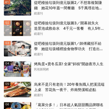
01
從吧檯撿垃圾到億元版圖2／不想靠複製賺
錢 她花10年蓋一間餐廳 5千萬埋在地下
瀕臨破產
鏡週刊
02
從吧檯撿垃圾到億元版圖3／開幕就失火
造景池成救命水 4千元一客餐 有人5年吃
了50次
鏡週刊
03
從吧檯撿垃圾到億元版圖1／師傅藏招不給
學 她從垃圾桶裡撿食物學功夫 打造出最
難訂的餐廳
鏡週刊
04
烤鳥蛋+賣冬瓜茶! 全家"斜槓"開啟夜市人生
民視新聞網
05
烏來不是只有老街！20年養魚職人把溪流端
上桌 苦花魚一夜干、炸南勢溪蝦必點
鏡週刊
06
「葛萊分多！」日本超人氣甜甜圈品牌聯名