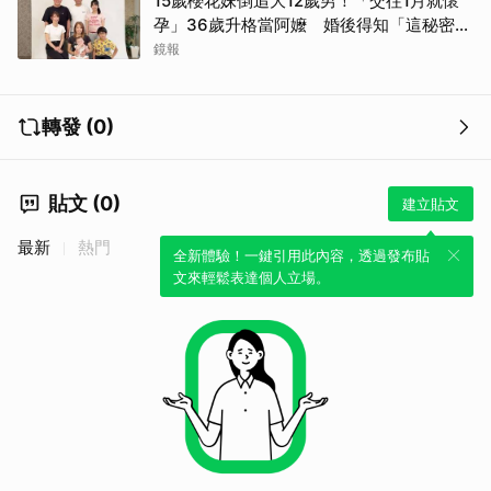
15歲櫻花妹倒追大12歲男！「交往1月就懷
孕」36歲升格當阿嬤 婚後得知「這秘密」
傻眼了
鏡報
轉發 (0)
貼文 (0)
建立貼文
最新
熱門
全新體驗！一鍵引用此內容，透過發布貼
文來輕鬆表達個人立場。