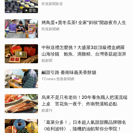
民視新聞影音
影音
烤鳥蛋+賣冬瓜茶! 全家"斜槓"開啟夜市人生
民視新聞網
中秋送禮怎麼挑？大盛屋3款頂級禮盒網羅
山海珍饈 鮑魚、滴雞精、台灣香菇超澎湃
鏡新聞
鹹甜引路 臺南味義美香餅舖
TCnews 慈善新聞網
烏來不是只有老街！20年養魚職人把溪流端
上桌 苦花魚一夜干、炸南勢溪蝦必點
鏡週刊
「葛萊分多！」日本超人氣甜甜圈品牌聯名
《哈利波特》，隨機奶油餡幫你分學院！