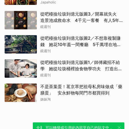
Japaholic
從吧檯撿垃圾到億元版圖3／開幕就失火
造景池成救命水 4千元一客餐 有人5年吃
了50次
鏡週刊
從吧檯撿垃圾到億元版圖2／不想靠複製賺
錢 她花10年蓋一間餐廳 5千萬埋在地下
瀕臨破產
鏡週刊
從吧檯撿垃圾到億元版圖1／師傅藏招不給
學 她從垃圾桶裡撿食物學功夫 打造出最
難訂的餐廳
鏡週刊
不是茶葉蛋！茗京萃把祖母私房味做成「藥
膳蛋」 安永鮮物每間門市都買得到
姊妹淘
全新體驗！一鍵引用此內容，透過發布貼
可以轉發或引用此內容至自己的貼文中，