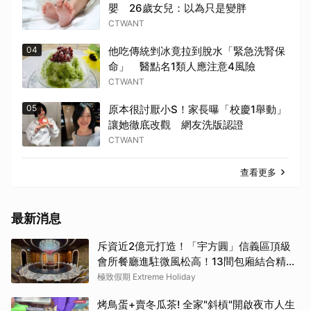
嬰 26歲女兒：以為只是變胖
CTWANT
04
他吃傳統剉冰竟拉到脫水「緊急洗腎保
命」 醫點名1類人應注意4風險
CTWANT
05
原本很討厭小S！家長曝「校慶1舉動」
讓她徹底改觀 網友洗版認證
CTWANT
查看更多
最新消息
斥資近2億元打造！「宇方圓」信義區頂級
會所餐廳進駐微風松高！13間包廂結合精緻
粵菜與社交娛樂
極致假期 Extreme Holiday
烤鳥蛋+賣冬瓜茶! 全家"斜槓"開啟夜市人生