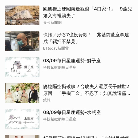
颱風接近硬闖海邊觀浪「4口家-1」 9歲兒
捲入海裡消失了
取消
壹蘋新聞網
快訊／涉吞7億投資款！ 兆基前董座李建
成「羈押不禁見」
ETtoday新聞雲
08/09每日星座運勢-獅子座
科技紫微網每日星座
婆媳隔空撕破臉？台玻夫人還原長子離世2
原因 「手機千金」不忍了：如其說還需要
離開嗎？
鏡報
08/09每日星座運勢-水瓶座
科技紫微網每日星座