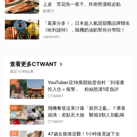
上桌 苦花魚一夜干、炸南勢溪蝦必點
鏡週刊
「葛萊分多！」日本超人氣甜甜圈品牌聯名
《哈利波特》，隨機奶油餡幫你分學院！
Japaholic
查看更多CTWANT
最近1小時結果
01
YouTuber花19萬開箱度假村「到場遭
拒入住＋報警」 粉絲怒灌1星負評
CTWANT
02
飛機餐發這果汁爆「廁所之亂」？乘客
崩潰：差點丟大臉 醫揭3類人別亂喝
CTWANT
03
47歲女腹痛送醫！1小時後竟誕下女