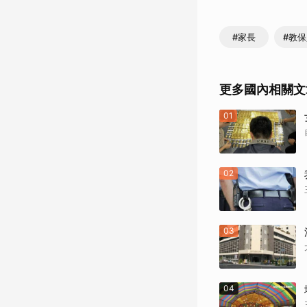
#家長
#教
更多國內相關文
01
02
03
04