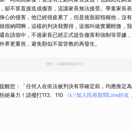
取消
，卻不算直接造成傷害，這讓家長無法接受。學童家長表
身心的侵害，他已經很疲累了，但是後面卻指稱他，沒有
就很納悶啊，這樣的判決我覺得，這個叫做實屬輕微，我
還在請假中，不過家長已經正式提告傷害和強制等罪嫌，
外界更重視，避免類似不當管教的再發生。
廣告（請繼續閱讀本文）
提醒您：「任何人在依法被判決有罪確定前，均應推定為
絕暴力！請撥打113、110
《👉加入民視新聞Line好