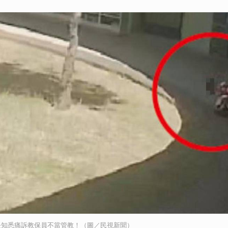
長知悉痛訴教保員不當管教！（圖／民視新聞）