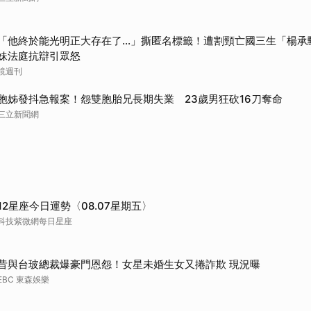
「他終於能光明正大存在了...」撕匿名標籤！遭割頸亡國三生「楊
妹法庭抗辯引眾怒
鏡週刊
胞姊發抖急報案！怨雙胞胎兄長期失業 23歲男狂砍16刀奪命
三立新聞網
12星座今日運勢〈08.07星期五〉
科技紫微網每日星座
昔與台玻總裁爆豪門恩怨！女星未婚生女又捲詐欺 現況曝
EBC 東森娛樂