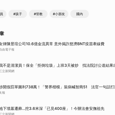
保員
#孩子
#管教
#小朋友
國內
章
女律陳昱瑄公司10.6億金流異常 意外揭詐慈濟BNT疫苗牽線費
自由電子報
我不是清潔員！保全「拒倒垃圾」上班3天被炒 找法院討公道結果
三立新聞網
涉開假罰單圖利738萬！「警界楷模」裝病喊智商51 法官一句話打
太報
地下墳墓遷葬…挖3.6米深「已見400座」！今辦法會安撫祖先
三立新聞網