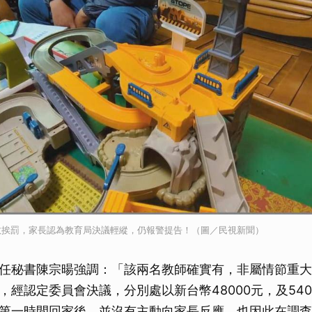
教挨罰，家長認為教育局決議輕縱，仍報警提告！（圖／民視新聞）
任秘書陳宗暘強調：「該兩名教師確實有，非屬情節重大
，經認定委員會決議，分別處以新台幣48000元，及540
第一時間回家後，並沒有主動向家長反應，也因此在調查