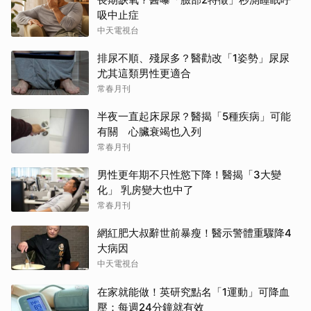
吸中止症
中天電視台
排尿不順、殘尿多？醫勸改「1姿勢」尿尿
尤其這類男性更適合
常春月刊
半夜一直起床尿尿？醫揭「5種疾病」可能
有關 心臟衰竭也入列
常春月刊
男性更年期不只性慾下降！醫揭「3大變
化」 乳房變大也中了
常春月刊
網紅肥大叔辭世前暴瘦！醫示警體重驟降4
大病因
中天電視台
在家就能做！英研究點名「1運動」可降血
壓：每週24分鐘就有效