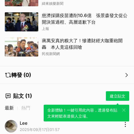
緯來娛樂新聞
慈濟採購疫苗遭削10.6億 張景森發文促公
開決策過程、高層道歉下台
上報
蔣萬安真的糗大了！慘遭財經大咖重砲開
轟 本人竟這樣回嗆
民視新聞網
轉發 (0)
貼文 (1)
建立貼文
最新
熱門
全新體驗！一鍵引用此內容，透過發布貼
文來輕鬆表達個人立場。
Lee
2025年09月17日01:57