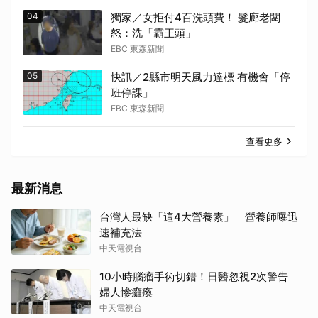
04
獨家／女拒付4百洗頭費！ 髮廊老闆
怒：洗「霸王頭」
EBC 東森新聞
05
快訊／2縣市明天風力達標 有機會「停
班停課」
EBC 東森新聞
查看更多
最新消息
台灣人最缺「這4大營養素」 營養師曝迅
速補充法
中天電視台
10小時腦瘤手術切錯！日醫忽視2次警告
婦人慘癱瘓
中天電視台