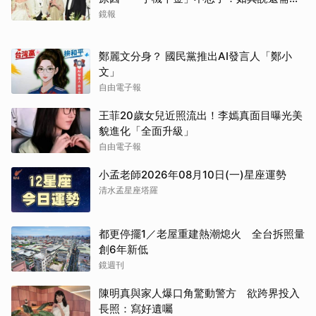
離開嗎？
鏡報
鄭麗文分身？ 國民黨推出AI發言人「鄭小
文」
自由電子報
王菲20歲女兒近照流出！李嫣真面目曝光美
貌進化「全面升級」
自由電子報
小孟老師2026年08月10日(一)星座運勢
清水孟星座塔羅
都更停擺1／老屋重建熱潮熄火 全台拆照量
創6年新低
鏡週刊
陳明真與家人爆口角驚動警方 欲跨界投入
長照：寫好遺囑