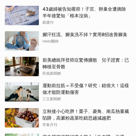
43歲婦被告知罹癌！子宮、卵巢全遭摘除
半年後驚知「根本沒病」
鏡週刊
腳汗狂流、腳臭洗不掉？實用8招改善腳臭
Hello醫師
前美總統拜登癌症驚傳擴散 兒子證實：已
轉移至骨骼
民視新聞網
運動前拉筋＝不受傷？研究：錯很大！這樣
做才能防運動傷害
三立新聞網
立秋後小心吃胖！栗子、菱角、南瓜熱量藏
陷阱，高澱粉蔬菜吃錯恐越減越肥
常春月刊