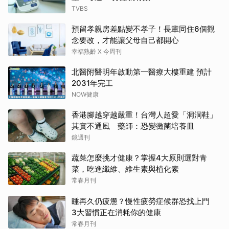
TVBS
預留孝親房差點變不孝子！長輩同住6個觀
念要改，才能讓父母自己都開心
幸福熟齡 X 今周刊
北醫附醫明年啟動第一醫療大樓重建 預計
2031年完工
NOW健康
香港腳越穿越嚴重！台灣人超愛「洞洞鞋」
其實不通風 藥師：恐變黴菌培養皿
鏡週刊
蔬菜怎麼挑才健康？掌握4大原則選對青
菜，吃進纖維、維生素與植化素
常春月刊
睡再久仍疲憊？慢性疲勞症候群恐找上門
3大習慣正在消耗你的健康
常春月刊