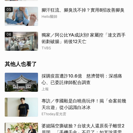
05
腳汗狂流、腳臭洗不掉？實用8招改善腳臭
Hello醫師
06
獨家／阿公比YA成訣別! 家屬控「達文西手
術劃破腸」術後12天亡
TVBS
其他人也看了
採購疫苗遭詐10.6億 慈濟聲明：深感痛
心、已委託律師配合調查
上報
專訪／李國毅是白曉燕玩伴！揭「命案前幾
天出遊」從小認識白冰冰
ETtoday星光雲
婆媳隔空撕破臉？台玻夫人還原長子離世2
原因 「手機千金」不忍了：如其說還需要