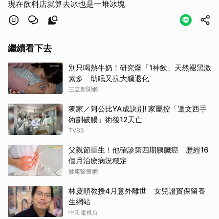
現在飲料店就算去冰也是一堆冰塊
繼續看下去
別只喝熱牛奶！研究爆「1神飲」天然褪黑激
素多 助眠又抗大腦退化
三立新聞網
獨家／阿公比YA成訣別! 家屬控「達文西手
術劃破腸」術後12天亡
TVBS
父親節重生！他確診第四期胰臟癌 歷經16
個月治療病況穩定
健康醫療網
林慶順教授4月意外離世 女兒證實保留養
生網站
中天電視台