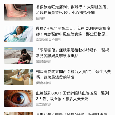
暑假旅遊狂走痛到寸步難行？ 大腳趾腫痛、
足底長繭是警訊 醫：小心拇指外翻
信傳媒
農曆7月鬼門開第二天，我在ICU兼差當驅魔
師！急診醫師中風住院實錄：那些怪物原來
叫譫妄
幸福熟齡 X 今周刊
「眼睛曬傷」症狀常延後數小時發作 醫揭
常見警訊與夏季護眼重點
健康醫療網
郵局總愛問東問西？櫃台人員1句「領生活費
嗎」藏著最溫柔的關懷
優活健康網
血糖飆到800！工程師眼睛血管破裂 醫列
3大殺手級食物：很多人天天吃
三立新聞網
長期缺氧？醫曝「臉部2特徵」秒測睡眠呼