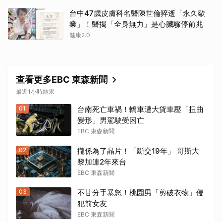
台中47歲皮膚科名醫陳世倫猝逝「永久歇
業」！醫揭「全身無力」是心臟驟停前兆
健康2.0
查看更多EBC 東森新聞
最近1小時結果
取消
01
台南死亡車禍！轎車遭大貨車壓「扭曲
變形」男駕駛受困亡
EBC 東森新聞
02
攏係為了晶片！「斷交19年」 哥斯大
黎加連2年來台
EBC 東森新聞
03
不甘分手暴怒！桃園男「剪破衣物」侵
犯前女友
EBC 東森新聞