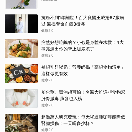
抗癌不到1年離世！百大良醫王威揚67歲病
逝 醫揭奪命血癌3徵兆
健康2.0
突然好想吃鹹的？小心是身體在求救！4大
徵兆測出你的腎上腺累壞了
健康2.0
補鈣別只喝奶！營養師揭「高鈣食物清單」
這樣做更有效
健康2.0
塑化劑、毒油超可怕！名醫大推這些食物幫
肝腎減毒 燕麥也入榜
健康2.0
超過萬人研究發現：每天喝這種咖啡能降低
腎臟損傷！一天喝多少杯？
健康2.0