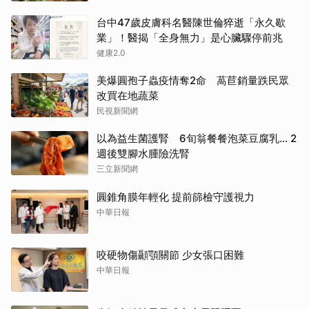
台中47歲皮膚科名醫陳世倫猝逝「永久歇
業」！醫揭「全身無力」是心臟驟停前兆
健康2.0
美爆圓孢子蟲疫情奪2命 萵苣銷量跌民眾
改買在地蔬菜
民視新聞網
以為益生菌護腎 6旬翁餐餐泡菜豆腐乳... 2
週後雙腳水腫險洗腎
三立新聞網
圓錐角膜年輕化 提前篩檢守護視力
中華日報
咬硬物傷顳顎關節 少女張口困難
中華日報