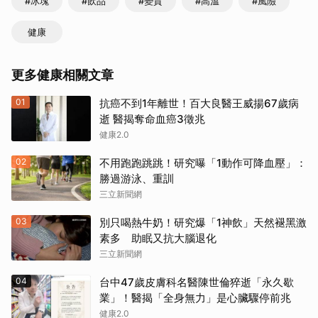
#冰塊
#飲品
#變質
#高溫
#風險
健康
更多健康相關文章
01
抗癌不到1年離世！百大良醫王威揚67歲病
逝 醫揭奪命血癌3徵兆
健康2.0
02
不用跑跑跳跳！研究曝「1動作可降血壓」：
勝過游泳、重訓
三立新聞網
03
別只喝熱牛奶！研究爆「1神飲」天然褪黑激
素多 助眠又抗大腦退化
三立新聞網
04
台中47歲皮膚科名醫陳世倫猝逝「永久歇
業」！醫揭「全身無力」是心臟驟停前兆
健康2.0