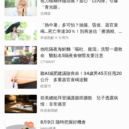
視力模糊伴隨頭痛？當心「白內障」引爆
「青光眼」
信傳媒
「熱中暑」多可怕？抽搐、昏迷、器官衰
竭…死亡率達30％！別再迷信「擦酒精、吃
退燒藥」，5招才能真救命
幸福熟齡 X 今周刊
他吃隔夜海鮮麵「嘔吐、腹瀉」洗腎一週救
命 醫點名5隔夜食物腎友要注意
CTWANT
聽AI減肥建議險喪命！34歲男45天狂甩20
公斤 多重器官衰竭送醫
鏡週刊
前美總統拜登攝護腺癌擴散 兒子透露病
情：非常痛苦
民視新聞網
8月9日 隨時把握好機會
Heho健康