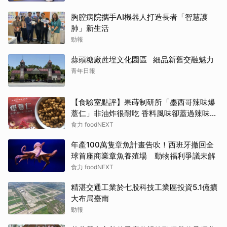
胸腔病院攜手AI機器人打造長者「智慧護
肺」新生活
勁報
蒜頭糖廠蔗埕文化園區 細品新舊交融魅力
青年日報
【食驗室點評】果蒔制研所「墨西哥辣味爆
薏仁」非油炸很耐吃 香料風味卻蓋過辣味特
色
食力 foodNEXT
年產100萬隻章魚計畫告吹！西班牙撤回全
球首座商業章魚養殖場 動物福利爭議未解
食力 foodNEXT
精湛交通工業於七股科技工業區投資5.1億擴
大布局臺南
勁報