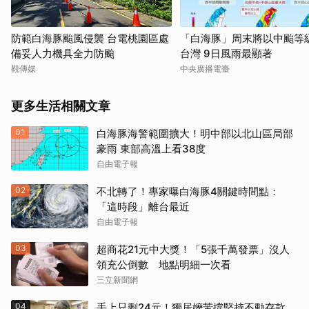
防範白海豚颱風侵襲 台電桃園區處
「白海豚」周末將以中颱等
備妥人力機具全力防颱
台灣 9日風雨最顯著
觀傳媒
中央廣播電臺
更多生活相關文章
01
白海豚海警範圍擴大！明中部以北山區局部
豪雨 東部高溫上看38度
自由電子報
02
不北轉了！專家曝白海豚4關鍵時間點：
「這時段」離台最近
自由電子報
03
超商花21元中大獎！「5張千萬發票」沒人
領充公倒數 地點明細一次看
三立新聞網
04
手上只剩24元！獨居嬤苦撐堅持不動存款