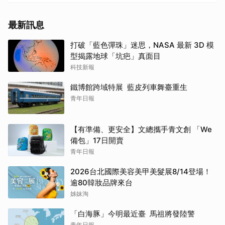
最新訊息
打破「藍色彈珠」迷思，NASA 最新 3D 模
型揭露地球「坑疤」真面目
科技新報
鐵博館跨域特展 藍皮列車舞臺重生
青年日報
【有準備、更安全】文總攜手青文創 「We
備包」17日開賣
青年日報
2026台北國際美容美甲美髮展8/14登場！
逾80韓妝品牌來台
姊妹淘
「白海豚」今明最近臺 馬祖將發陸警
青年日報