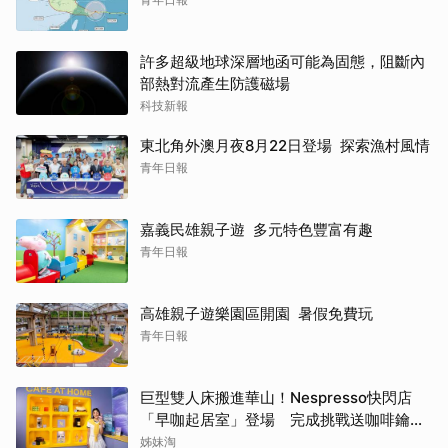
許多超級地球深層地函可能為固態，阻斷內
部熱對流產生防護磁場
科技新報
東北角外澳月夜8月22日登場 探索漁村風情
青年日報
嘉義民雄親子遊 多元特色豐富有趣
青年日報
高雄親子遊樂園區開園 暑假免費玩
青年日報
巨型雙人床搬進華山！Nespresso快閃店
「早咖起居室」登場 完成挑戰送咖啡鑰匙
圈
姊妹淘