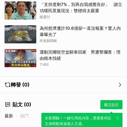
「支持度剩7%，別再自我感覺良好」 謝立
功嘆民眾黨現況：雙標得太嚴重
鏡週刊
為何慈濟遭詐10.6億卻一直沒報案？驚人內
幕曝光了
民視新聞網
運動完嘴咬空盒騎車回家 男遭警攔查：理
由根本找碴
TVBS
轉發 (0)
貼文 (0)
建立貼文
最新
熱門
全新體驗！一鍵引用此內容，透過發布貼
文來輕鬆表達個人立場。