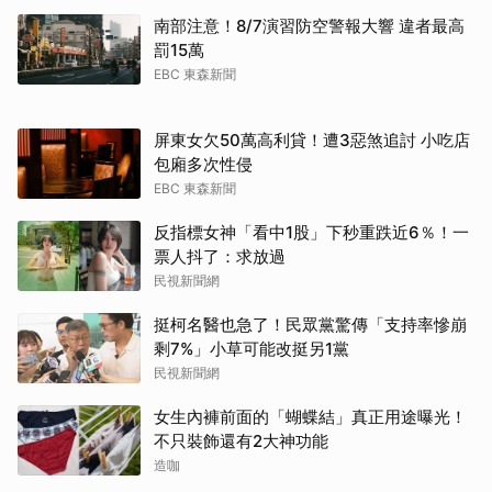
南部注意！8/7演習防空警報大響 違者最高
罰15萬
EBC 東森新聞
屏東女欠50萬高利貸！遭3惡煞追討 小吃店
包廂多次性侵
EBC 東森新聞
反指標女神「看中1股」下秒重跌近6％！一
票人抖了：求放過
民視新聞網
挺柯名醫也急了！民眾黨驚傳「支持率慘崩
剩7%」小草可能改挺另1黨
民視新聞網
女生內褲前面的「蝴蝶結」真正用途曝光！
不只裝飾還有2大神功能
造咖