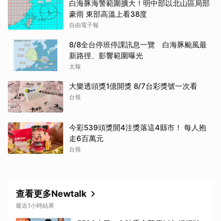
白海豚海警範圍擴大！明中部以北山區局部
豪雨 東部高溫上看38度
自由電子報
8/8全台停班停課訊息一覽 白海豚颱風最
新路徑、影響範圍曝光
太報
大樂透頭獎1億開獎 8/7台彩獎號一次看
台視
今彩539頭獎開4注獎落這4縣市！ 每人抱
走6百萬元
台視
查看更多Newtalk
最近1小時結果