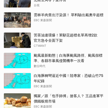
台視
雲林羊肉查出汙染源！ 草料驗出戴奧辛超標
EBC 東森新聞
苦茶油連環爆！苯駢芘超標名單再增2款
官方急令全面下架
CTWANT
颱風最新動態｜白海豚颱風路徑、颱風假標
準、各縣市暴風侵襲機率一次看
數位時代
白海豚轉彎逼近中國！陸專家：恐破山竹75
年紀錄
EBC 東森新聞
獨家／跟「包手師傅」搶客人？ 王品進軍平
價鐵板燒市場
EBC 東森新聞