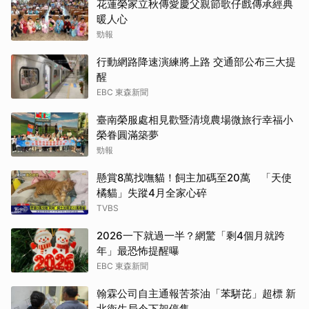
花蓮榮家立秋傳愛慶父親節歌仔戲傳承經典
暖人心
勁報
行動網路降速演練將上路 交通部公布三大提
醒
EBC 東森新聞
臺南榮服處相見歡暨清境農場微旅行幸福小
榮眷圓滿築夢
勁報
懸賞8萬找嘸貓！飼主加碼至20萬 「天使
橘貓」失蹤4月全家心碎
TVBS
2026一下就過一半？網驚「剩4個月就跨
年」最恐怖提醒曝
EBC 東森新聞
翰霖公司自主通報苦茶油「苯駢芘」超標 新
北衛生局令下架停售