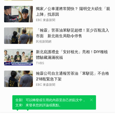
獨家／公車運將常開快？ 陽明交大碩生「親
上陣」找原因
EBC 東森新聞
「翰霖」苦茶油苯駢芘超標！至少百瓶流入
市面 新北衛生局勒令停售
民視新聞網
新北庇護禮盒「安好植光」亮相！DIY種植
體驗藏滿滿祝福
TVBS
翰霖公司自主通報苦茶油「苯駢芘」不合格
218瓶緊急下架
EBC 東森新聞
全新體驗！一鍵引用此內容，透過發布貼
可以轉發或引用此內容至自己的貼文中，
文來輕鬆表達個人立場。
來發表您的評論或觀點。