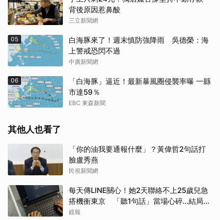
背後原因惹鼻酸
三立新聞網
05
白海豚來了！週末慎防強降雨 吳德榮：海
上警戒恐閃不過
中廣新聞網
06
「白海豚」逼近！最新暴風圈侵襲率曝 一縣
市達59％
EBC 東森新聞
其他人也看了
「你的油我要通報什麼」？黃偉哲2句話打
臉盧秀燕
民視新聞網
每天傳LINE關心！她2天聯絡不上25歲兒急
搭機衝東京 「聽1句話」當場心碎...結局看
哭網
鏡報