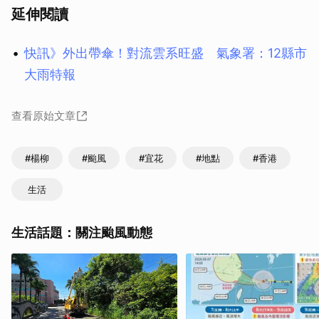
延伸閱讀
快訊》外出帶傘！對流雲系旺盛 氣象署：12縣市
大雨特報
查看原始文章
#楊柳
#颱風
#宜花
#地點
#香港
生活
生活話題：關注颱風動態