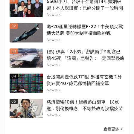
01
5566小刀、台玻千金驚傳14年婚姻破
裂！本人親證實：已經分開了一段時間
Newtalk
02
殲-20產量逆轉輾壓F-22！中美頂尖戰
機大洗牌 美印太制空權面臨挑戰
Newtalk
03
(影) 伊與「2小弟」密謀動手? 胡塞已
釀45死 「這國」急警告 : 一定回擊侵略
Newtalk
04
台股開高走低跌171點 盤後有玄機？外
資狂賣407億元卻悄悄回補空單
Newtalk
05
慈濟遭騙10億！綠轟藍白翻車 民眾
黨：別偷換概念 不等於政府沒擋疫苗
Newtalk
查看更多