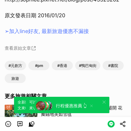
原文發表日期 2016/01/20
➢加入line好友, 最新旅遊優惠不漏接
查看原始文章
#元創方
#pm
#香港
#鴨巴甸街
#書院
旅遊
更多旅遊相關文章
全新體驗！一鍵引用此內容，透過發布貼
可以轉發或引用此內容至自己的貼文中，
行程優惠推薦 👆
01
立秋限定美景！台北70株錫蘭橄欖盛開 花
文來輕鬆表達個人立場。
來發表您的評論或觀點。
瓣鋪地美如雪毯
Newtalk