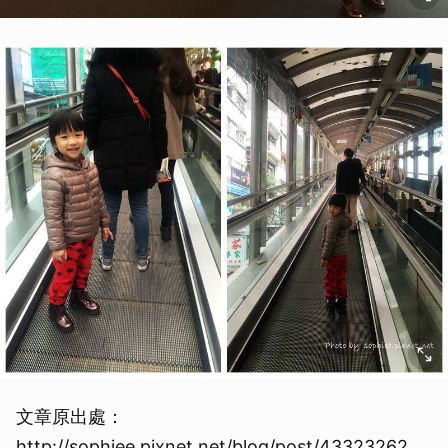
文章原出處：
http://sophiee.pixnet.net/blog/post/43323262