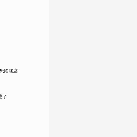
恐陷腦腐
應了