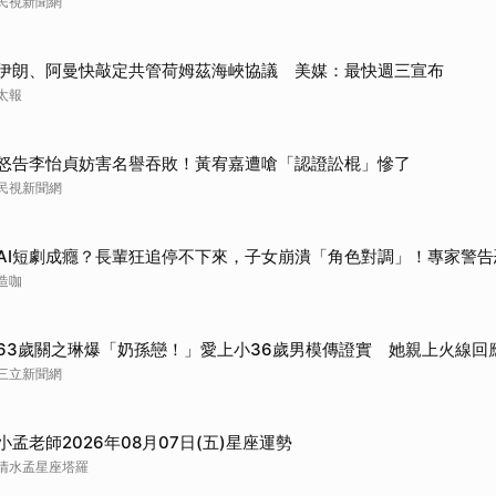
民視新聞網
取消
伊朗、阿曼快敲定共管荷姆茲海峽協議 美媒：最快週三宣布
太報
怒告李怡貞妨害名譽吞敗！黃宥嘉遭嗆「認證訟棍」慘了
民視新聞網
AI短劇成癮？長輩狂追停不下來，子女崩潰「角色對調」！專家警告
造咖
63歲關之琳爆「奶孫戀！」愛上小36歲男模傳證實 她親上火線回
三立新聞網
小孟老師2026年08月07日(五)星座運勢
清水孟星座塔羅