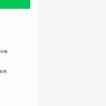
套白狼
款券」