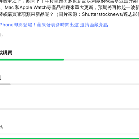
牌競爭之下，蘋果下半年持續推出多款新品以刺激換機需求並提升銷
Pad、Mac 和Apple Watch等產品都迎來重大更新，預期將再掀起一
或購買哪項蘋果新品呢？（圖片來源：Shutterstocknews/達志
iPhone即將登場！蘋果發表會時間出爐 邀請函藏亮點
項）
或購買
列
品