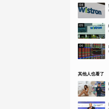
04
05
06
其他人也看了