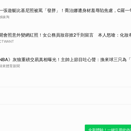
一張遊艇比基尼照被罵「發胖」！喬治娜遭身材羞辱陷焦慮，C羅一
姊妹淘
開會照意外變網紅照！女公務員妝容掀2千則留言 本人怒嗆：化妝
CTWANT
NBA》灰狼重磅交易真相曝光！主帥上節目吐心聲：換來球三只為
緯來體育新聞
全新體驗！一鍵引用此內