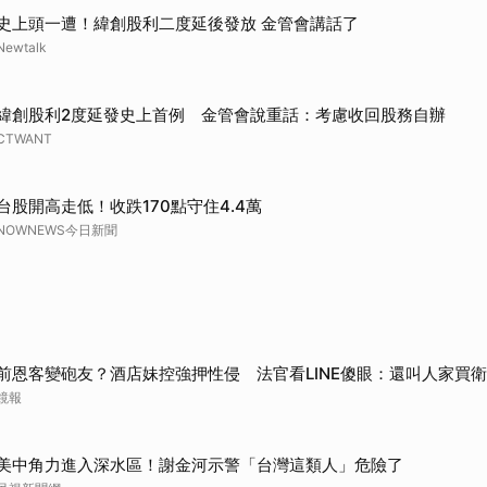
史上頭一遭！緯創股利二度延後發放 金管會講話了
Newtalk
緯創股利2度延發史上首例 金管會說重話：考慮收回股務自辦
CTWANT
台股開高走低！收跌170點守住4.4萬
NOWNEWS今日新聞
前恩客變砲友？酒店妹控強押性侵 法官看LINE傻眼：還叫人家買
鏡報
美中角力進入深水區！謝金河示警「台灣這類人」危險了