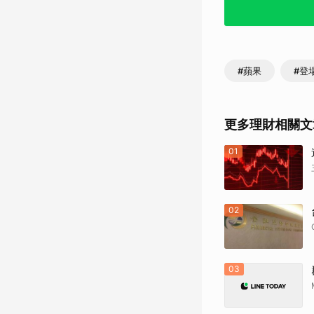
#蘋果
#登
更多理財相關文
01
02
03