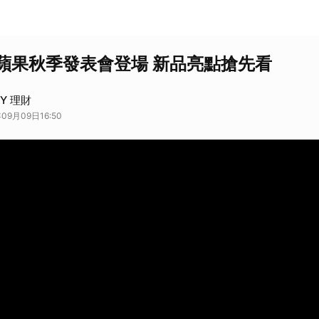
蘋果秋季發表會登場 新品亮點搶先看
AY 理財
09月09日16:50