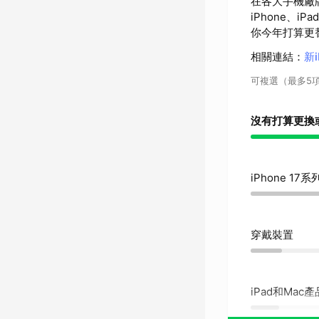
在各大手機廠
iPhone、i
你今年打算更替
相關連結
：
新
可複選（最多5
沒有打算更換
iPhone 17系
穿戴裝置
iPad和Mac產