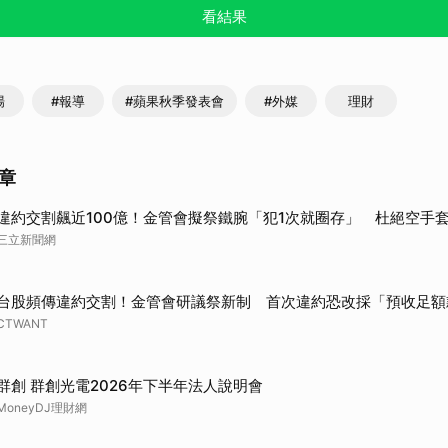
看結果
場
#報導
#蘋果秋季發表會
#外媒
理財
章
違約交割飆近100億！金管會擬祭鐵腕「犯1次就圈存」 杜絕空手
三立新聞網
台股頻傳違約交割！金管會研議祭新制 首次違約恐改採「預收足額
CTWANT
群創 群創光電2026年下半年法人說明會
MoneyDJ理財網