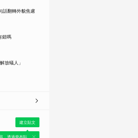
句話翻轉外貌焦慮
有錯嗎
「解放蟻人」
建立貼文
容，透過發布貼