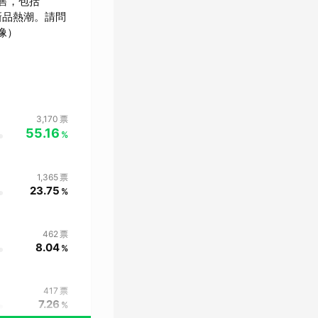
售，包括
波新品熱潮。請問
影像）
3,170
票
55.16
%
1,365
票
23.75
%
462
票
8.04
%
417
票
7.26
%