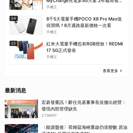
MyCharge充電多5G方案 2年最高省
1.6萬
手機王
04
8千5大電量手機POCO X8 Pro Max值
得買嗎？8月通路最新價格一次看
手機王
05
紅米大電量手機也有RGB燈效！REDMI
17 5G正式發表
手機王
查看更多
最新消息
宏碁發重訊！辭任兆基董事長並撤出經營：
發現內部管理缺失
CTWANT
〈能源盤後〉荷姆茲海峽重啟仍添變數 原油