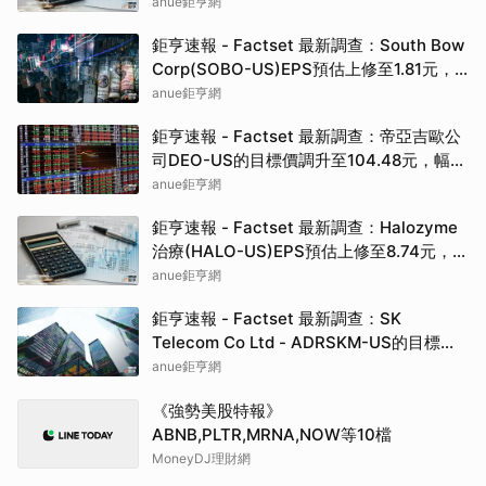
90.00元
anue鉅亨網
鉅亨速報 - Factset 最新調查：South Bow
Corp(SOBO-US)EPS預估上修至1.81元，
預估目標價為35.83元
anue鉅亨網
鉅亨速報 - Factset 最新調查：帝亞吉歐公
司DEO-US的目標價調升至104.48元，幅度
約3.43%
anue鉅亨網
鉅亨速報 - Factset 最新調查：Halozyme
治療(HALO-US)EPS預估上修至8.74元，預
估目標價為105.00元
anue鉅亨網
鉅亨速報 - Factset 最新調查：SK
Telecom Co Ltd - ADRSKM-US的目標價
調升至42.64元，幅度約3.73%
anue鉅亨網
《強勢美股特報》
ABNB,PLTR,MRNA,NOW等10檔
MoneyDJ理財網