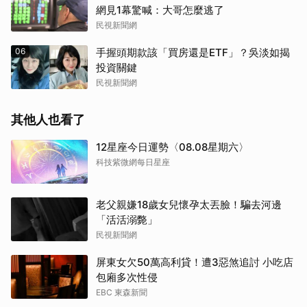
網見1幕驚喊：大哥怎麼逃了
民視新聞網
06
手握頭期款該「買房還是ETF」？吳淡如揭
投資關鍵
民視新聞網
其他人也看了
12星座今日運勢〈08.08星期六〉
科技紫微網每日星座
老父親嫌18歲女兒懷孕太丟臉！騙去河邊
「活活溺斃」
民視新聞網
屏東女欠50萬高利貸！遭3惡煞追討 小吃店
包廂多次性侵
EBC 東森新聞