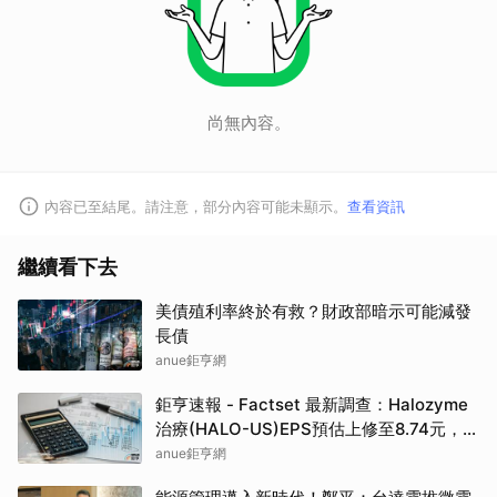
尚無內容。
內容已至結尾。請注意，部分內容可能未顯示。
查看資訊
繼續看下去
美債殖利率終於有救？財政部暗示可能減發
長債
anue鉅亨網
鉅亨速報 - Factset 最新調查：Halozyme
治療(HALO-US)EPS預估上修至8.74元，預
估目標價為105.00元
anue鉅亨網