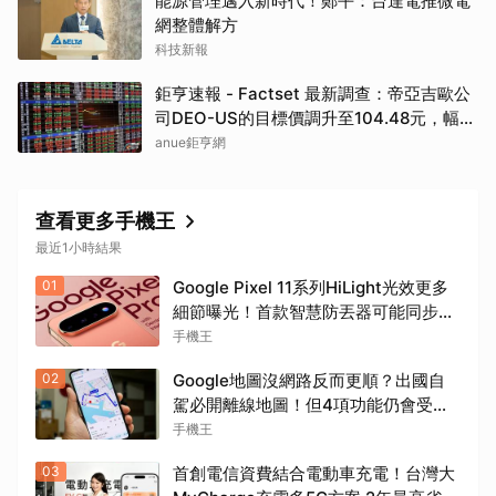
能源管理邁入新時代！鄭平：台達電推微電
網整體解方
科技新報
鉅亨速報 - Factset 最新調查：帝亞吉歐公
司DEO-US的目標價調升至104.48元，幅度
約3.43%
anue鉅亨網
查看更多手機王
最近1小時結果
01
Google Pixel 11系列HiLight光效更多
細節曝光！首款智慧防丟器可能同步推
出
手機王
02
Google地圖沒網路反而更順？出國自
駕必開離線地圖！但4項功能仍會受限
制
手機王
03
首創電信資費結合電動車充電！台灣大