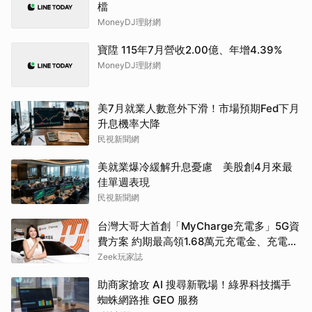
檔
MoneyDJ理財網
寶陞 115年7月營收2.00億、年增4.39%
MoneyDJ理財網
美7月就業人數意外下滑！市場預期Fed下月
升息機率大降
民視新聞網
美就業爆冷緩解升息憂慮 美股創4月來最
佳單週表現
民視新聞網
台灣大哥大首創「MyCharge充電多」5G資
費方案 約期最高領1.68萬元充電金、充電最
高89折
Zeek玩家誌
助商家搶攻 AI 搜尋新戰場！綠界科技攜手
蜘蛛網路推 GEO 服務