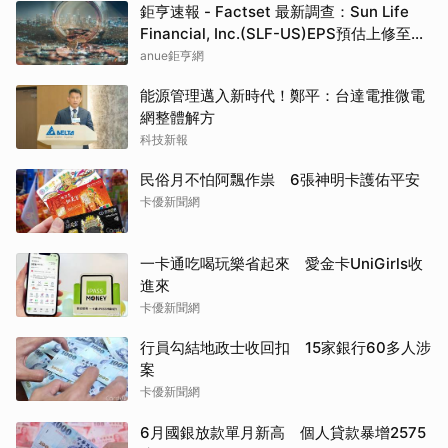
鉅亨速報 - Factset 最新調查：Sun Life
Financial, Inc.(SLF-US)EPS預估上修至
5.73元，預估目標價為80.81元
anue鉅亨網
能源管理邁入新時代！鄭平：台達電推微電
網整體解方
科技新報
民俗月不怕阿飄作祟 6張神明卡護佑平安
卡優新聞網
一卡通吃喝玩樂省起來 愛金卡UniGirls收
進來
卡優新聞網
行員勾結地政士收回扣 15家銀行60多人涉
案
卡優新聞網
6月國銀放款單月新高 個人貸款暴增2575