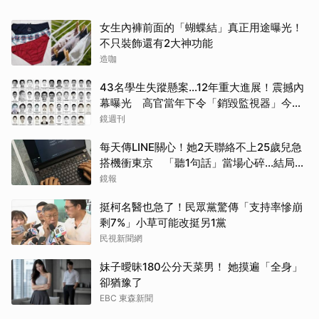
女生內褲前面的「蝴蝶結」真正用途曝光！
不只裝飾還有2大神功能
造咖
43名學生失蹤懸案...12年重大進展！震撼內
幕曝光 高官當年下令「銷毀監視器」今遭
逮
鏡週刊
每天傳LINE關心！她2天聯絡不上25歲兒急
搭機衝東京 「聽1句話」當場心碎...結局看
哭網
鏡報
挺柯名醫也急了！民眾黨驚傳「支持率慘崩
剩7%」小草可能改挺另1黨
民視新聞網
妹子曖昧180公分天菜男！ 她摸遍「全身」
卻猶豫了
EBC 東森新聞
取消