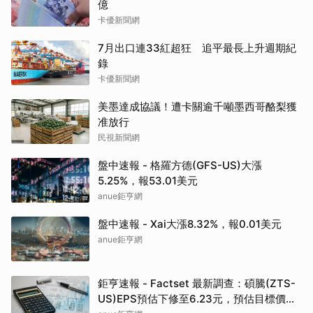
億
卡優新聞網
7月出口連33紅超狂 追平最長上升週期紀
錄
卡優新聞網
美墨達成協議！遭卡關逾千噸墨西哥酪梨獲
准放行
民視新聞網
盤中速報 - 格羅方德(GFS-US)大漲
5.25%，報53.01美元
anue鉅亨網
盤中速報 - Xai大漲8.32%，報0.01美元
anue鉅亨網
鉅亨速報 - Factset 最新調查：碩騰(ZTS-
US)EPS預估下修至6.23元，預估目標價為