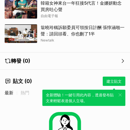
韓籍女神來台一年狂接5代言！金娜妍動念
買房吐心聲
自由電子報
翁曉玲稱訴願委員可領按日計酬 張惇涵啪一
聲：請回頭看、你也刪了1半
Newtalk
轉發 (0)
貼文 (0)
建立貼文
最新
熱門
全新體驗！一鍵引用此內容，透過發布貼
文來輕鬆表達個人立場。