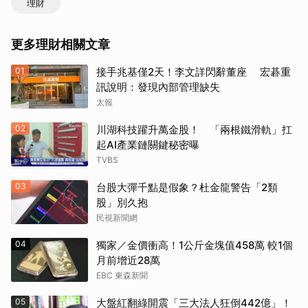
理財
更多理財相關文章
01
接手兆基僅2天！李文詳閃辭董座 宏碁重
訊說明：發現內部管理缺失
太報
02
川湖科技躍升萬金股！ 「兩根鐵滑軌」扛
起AI產業鏈關鍵秘密曝
TVBS
03
台股大彈千點是假象？杜金龍警告「2類
股」別久抱
民視新聞網
04
獨家／金價衝高！1公斤金塊值458萬 較1個
月前增近28萬
EBC 東森新聞
05
大盤紅翻綠開震「三大法人狂倒442億」！