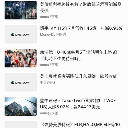
美債殖利率終於有救？財政部暗示可能減發
長債
anue鉅亨網
環宇-KY 115年7月營收1.45億、年減6.93%
MoneyDJ理財網
賴清德：0-18歲每月5千津貼明年上路 籲
「此時不生更待何時」
anue鉅亨網
美非農就業疲弱降低升息風險 歐股收紅
中央通訊社
盤中速報 - Take-Two互動軟體(TTWO-
US)大漲5.03%，報244.17美元
anue鉅亨網
《強勢美股特報》FLR,HALO,MP,ELF等10