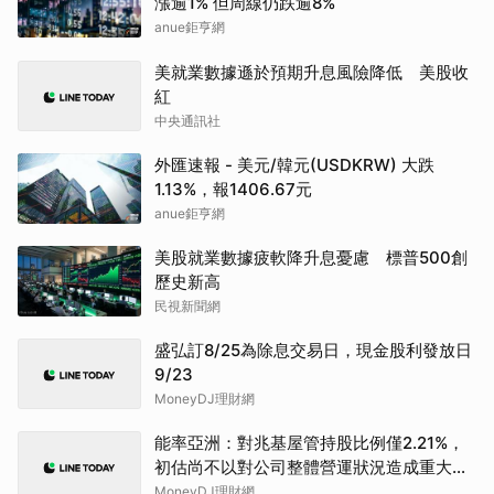
漲逾1% 但周線仍跌逾8%
anue鉅亨網
美就業數據遜於預期升息風險降低 美股收
紅
中央通訊社
外匯速報 - 美元/韓元(USDKRW) 大跌
1.13%，報1406.67元
anue鉅亨網
美股就業數據疲軟降升息憂慮 標普500創
歷史新高
民視新聞網
盛弘訂8/25為除息交易日，現金股利發放日
9/23
MoneyDJ理財網
能率亞洲：對兆基屋管持股比例僅2.21%，
初估尚不以對公司整體營運狀況造成重大影
響
MoneyDJ理財網