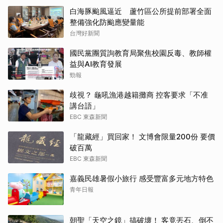
白海豚颱風逼近 蘆竹區公所提前部署全面
整備強化防颱應變量能
台灣好新聞
國民黨團質詢教育局聚焦校園反毒、教師權
益與AI教育發展
勁報
歧視？ 龜吼漁港越籍攤商 控客要求「不准
講台語」
EBC 東森新聞
「龍藏經」買回家！ 文博會限量200份 要價
破百萬
EBC 東森新聞
嘉義民雄暑假小旅行 感受豐富多元地方特色
青年日報
朝聖「天空之鏡」搞破壞！ 客竟丟石、倒不