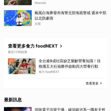
Newtalk
颱風白海豚發布海警北部海面警戒 週末中部
以北防豪雨
台視
查看更多食力 foodNEXT
最近1小時結果
01
全台逾9成社區缺乏樂齡營養知識！佳
格攜五大社福夥伴啟動四大營養行動
食力 foodNEXT
查看更多
最新訊息
排除電子訊號干擾，確認銀河系一隅有天然