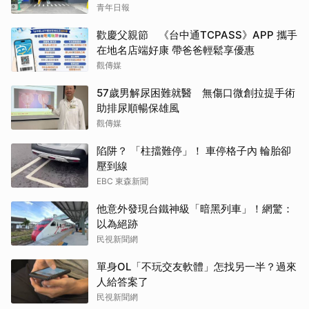
青年日報
歡慶父親節 《台中通TCPASS》APP 攜手
在地名店端好康 帶爸爸輕鬆享優惠
觀傳媒
57歲男解尿困難就醫 無傷口微創拉提手術
助排尿順暢保雄風
觀傳媒
陷阱？ 「柱擋難停」！ 車停格子內 輪胎卻
壓到線
EBC 東森新聞
他意外發現台鐵神級「暗黑列車」！網驚：
以為絕跡
民視新聞網
單身OL「不玩交友軟體」怎找另一半？過來
人給答案了
民視新聞網