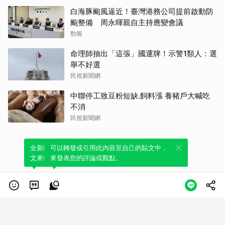
白海豚颱風逼近！臺灣港務公司提前啟動防
颱整備 周永暉親自主持應變會議
勁報
命理師抽出「這張」國運牌！示警1類人：選
舉不好選
民視新聞網
中聯停工致豆粉短缺.飼料漲 養豬戶大喊吃
不消
民視新聞網
全新體驗！一鍵引用此內容，透過發布貼
可以轉發或引用此內容至自己的貼文中，
文來輕鬆表達個人立場。
來發表您的評論或觀點。
類別
服務條款
隱私權政策
服務聲明