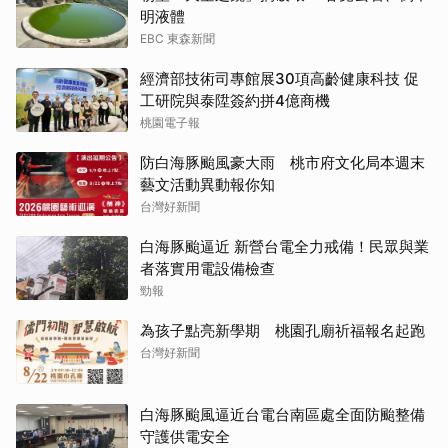
明液體
EBC 東森新聞
經濟部技術司專館展30項高齡健康科技 促
工研院與泰陞簽約拼4億商機
桃園電子報
防白海豚颱風豪大雨 桃市府文化局本週末
藝文活動異動報你知
台灣好新聞
白海豚颱逼近 新營台電全力戒備！民眾與業
者落實用電設備檢查
勁報
為孩子點亮新學期 桃園孔廟祈福報名起跑
台灣好新聞
白海豚颱風逼近台電台南區處全面防颱整備
守護供電安全