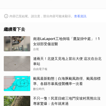
內容已至結尾。請注意，部分內容可能未顯示。
查看資訊
繼續看下去
南港LaLaport工地倒塌「鷹架掛中庭」！1
女頭部受傷送醫
台視
連兩天！北捷又見地上冒出大便 這次在台北
車站
自由電子報
颱風最新動態｜白海豚颱風路徑、颱風假標
準、各縣市暴風侵襲機率一次看
數位時代
不只一隻！民眾目睹三地門安坡村黑熊出沒
專家驚爆：去年就來過