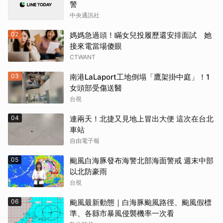
警
中央通訊社
02
媽媽急過頭！瞞女兒投履歷還安排面試 她
接來電當場傻眼
CTWANT
03
南港LaLaport工地倒塌「鷹架掛中庭」！1
女頭部受傷送醫
台視
04
連兩天！北捷又見地上冒出大便 這次在台北
車站
自由電子報
05
颱風白海豚發布海警北部海面警戒 週末中部
以北防豪雨
台視
06
颱風最新動態｜白海豚颱風路徑、颱風假標
準、各縣市暴風侵襲機率一次看