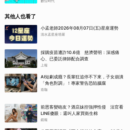
數位時代
其他人也看了
小孟老師2026年08月07日(五)星座運勢
清水孟星座塔羅
採購疫苗遭詐10.6億 慈濟聲明：深感痛
心、已委託律師配合調查
取消
上報
AI短劇成癮？長輩狂追停不下來，子女崩潰
「角色對調」！專家警告恐陷腦腐
造咖
前恩客變砲友？酒店妹控強押性侵 法官看
LINE傻眼：還叫人家買衛生棉
鏡報