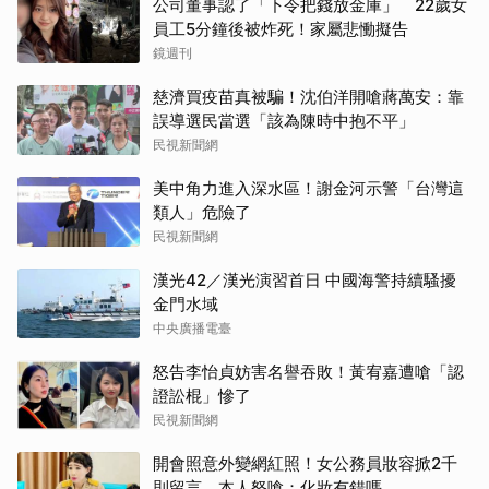
公司董事認了「下令把錢放金庫」 22歲女
員工5分鐘後被炸死！家屬悲慟擬告
鏡週刊
慈濟買疫苗真被騙！沈伯洋開嗆蔣萬安：靠
誤導選民當選「該為陳時中抱不平」
民視新聞網
美中角力進入深水區！謝金河示警「台灣這
類人」危險了
民視新聞網
漢光42／漢光演習首日 中國海警持續騷擾
金門水域
中央廣播電臺
怒告李怡貞妨害名譽吞敗！黃宥嘉遭嗆「認
證訟棍」慘了
民視新聞網
開會照意外變網紅照！女公務員妝容掀2千
則留言 本人怒嗆：化妝有錯嗎