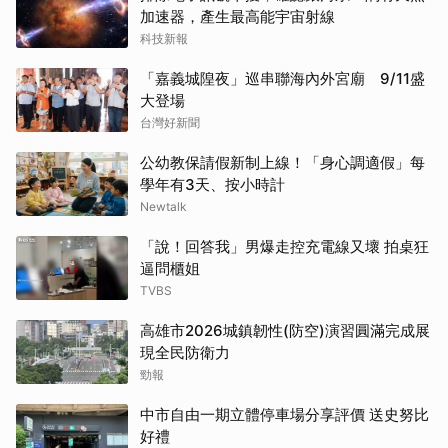
加速器，產生最高能宇宙射線
科技新報
「嘉義城隍夜」巡串聯海內外宮廟 9/11盛
大登場
台灣好新聞
公幼教保請假新制上線！「身心調適假」每
學年有3天、按小時計
Newtalk
「說！回答我」男爆走控充電線又壞 拍桌狂
逼問櫃姐
TVBS
高雄市2026城鎮韌性(防空)演習圓滿完成展
現全民防衛力
勁報
中市自由一期立體停車場分享評價 送史努比
好禮