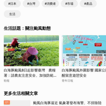
#日本
#台灣
#消費者
#市場
#產品
生活
生活話題：關注颱風動態
白海豚颱風8日起影響臺灣 農糧
白海豚颱風外圍影響 國家公
署：請農友注意安全、加強防範措
醒留意遊憩安全
施
勁報
青年日報
更多生活相關文章
01
颱風白海豚逼近 氣象署發布海警、不排除陸