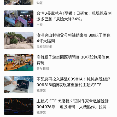
勁報
台灣6長輩就有1憂鬱！日研究：現場觀賽刺
激多巴胺「風險大降34%」
台視
澎湖尖山村狠父母領補助棄養 8個孩子擠住
4坪大隔間
民視新聞網
高雄親子遊樂園區明開幕 30項設施暑假免
費玩
青年日報
不配息再投入勝過00981A！純純存股點評
009816報酬表現甚至優於主動式ETF
觀傳媒
主動式 ETF 怎麼挑？理財作家拿數據說話
00407A靠「選股邏輯＋人機協作」拉開與
同類的差距
觀傳媒