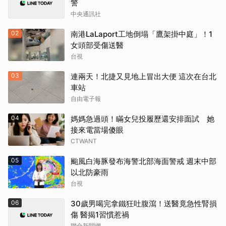
警
中央通訊社
02
南港LaLaport工地倒塌「鷹架掛中庭」！1
女頭部受傷送醫
台視
03
連兩天！北捷又見地上冒出大便 這次在台北
車站
自由電子報
04
媽媽急過頭！瞞女兒投履歷還安排面試 她
接來電當場傻眼
CTWANT
05
颱風白海豚發布海警北部海面警戒 週末中部
以北防豪雨
台視
06
30歲男喝完拿鐵狂吐腹瀉！送醫竟急性腎損
傷 醫揭1習慣惹禍
取消
聯合新聞網