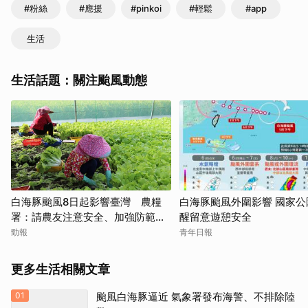
#粉絲
#應援
#pinkoi
#輕鬆
#app
生活
生活話題：關注颱風動態
白海豚颱風8日起影響臺灣 農糧
白海豚颱風外圍影響 國家公
署：請農友注意安全、加強防範措
醒留意遊憩安全
施
勁報
青年日報
更多生活相關文章
01
颱風白海豚逼近 氣象署發布海警、不排除陸