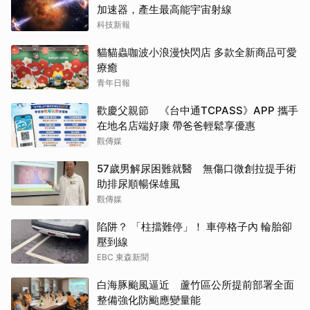
加速器，產生最高能宇宙射線
科技新報
貓貓蟲咖波小浪漫快閃店 多款全新商品可愛
療癒
青年日報
歡慶父親節 《台中通TCPASS》APP 攜手
在地名店端好康 帶爸爸輕鬆享優惠
觀傳媒
57歲男解尿困難就醫 無傷口微創拉提手術
助排尿順暢保雄風
觀傳媒
陷阱？ 「柱擋難停」！ 車停格子內 輪胎卻
壓到線
EBC 東森新聞
白海豚颱風逼近 蘆竹區公所提前部署全面
整備強化防颱應變量能