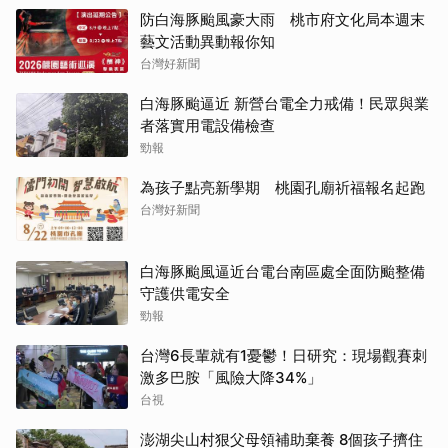
防白海豚颱風豪大雨 桃市府文化局本週末
藝文活動異動報你知
台灣好新聞
白海豚颱逼近 新營台電全力戒備！民眾與業
者落實用電設備檢查
勁報
為孩子點亮新學期 桃園孔廟祈福報名起跑
台灣好新聞
白海豚颱風逼近台電台南區處全面防颱整備
守護供電安全
勁報
台灣6長輩就有1憂鬱！日研究：現場觀賽刺
激多巴胺「風險大降34%」
台視
澎湖尖山村狠父母領補助棄養 8個孩子擠住