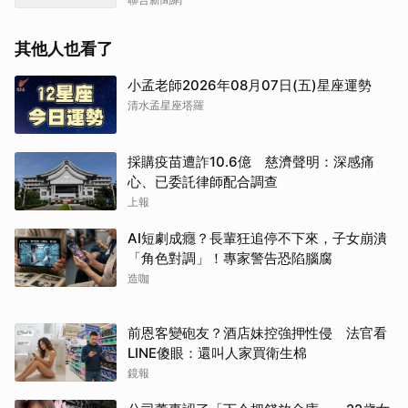
其他人也看了
小孟老師2026年08月07日(五)星座運勢
清水孟星座塔羅
採購疫苗遭詐10.6億 慈濟聲明：深感痛
心、已委託律師配合調查
上報
AI短劇成癮？長輩狂追停不下來，子女崩潰
「角色對調」！專家警告恐陷腦腐
造咖
前恩客變砲友？酒店妹控強押性侵 法官看
LINE傻眼：還叫人家買衛生棉
鏡報