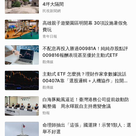
4坪大隔間
民視新聞網
高雄親子遊樂園區明開幕 30項設施暑假免
費玩
青年日報
不配息再投入勝過00981A！純純存股點評
009816報酬表現甚至優於主動式ETF
觀傳媒
主動式 ETF 怎麼挑？理財作家拿數據說話
00407A靠「選股邏輯＋人機協作」拉開與
同類的差距
觀傳媒
白海豚颱風逼近！臺灣港務公司提前啟動防
颱整備 周永暉親自主持應變會議
勁報
命理師抽出「這張」國運牌！示警1類人：選
舉不好選