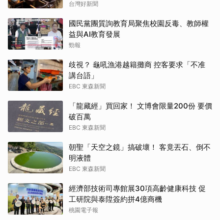
台灣好新聞
國民黨團質詢教育局聚焦校園反毒、教師權
益與AI教育發展
勁報
歧視？ 龜吼漁港越籍攤商 控客要求「不准
講台語」
EBC 東森新聞
「龍藏經」買回家！ 文博會限量200份 要價
破百萬
EBC 東森新聞
朝聖「天空之鏡」搞破壞！ 客竟丟石、倒不
明液體
EBC 東森新聞
經濟部技術司專館展30項高齡健康科技 促
工研院與泰陞簽約拼4億商機
桃園電子報