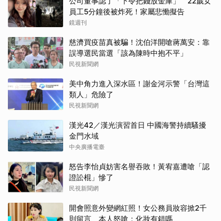
公司董事認了「下令把錢放金庫」 22歲女
員工5分鐘後被炸死！家屬悲慟擬告
鏡週刊
慈濟買疫苗真被騙！沈伯洋開嗆蔣萬安：靠
誤導選民當選「該為陳時中抱不平」
民視新聞網
美中角力進入深水區！謝金河示警「台灣這
類人」危險了
民視新聞網
漢光42／漢光演習首日 中國海警持續騷擾
金門水域
中央廣播電臺
怒告李怡貞妨害名譽吞敗！黃宥嘉遭嗆「認
證訟棍」慘了
民視新聞網
開會照意外變網紅照！女公務員妝容掀2千
則留言 本人怒嗆：化妝有錯嗎