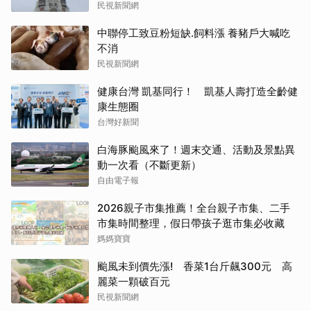
民視新聞網
中聯停工致豆粉短缺.飼料漲 養豬戶大喊吃
不消
民視新聞網
健康台灣 凱基同行！ 凱基人壽打造全齡健
康生態圈
台灣好新聞
白海豚颱風來了！週末交通、活動及景點異
動一次看（不斷更新）
自由電子報
2026親子市集推薦！全台親子市集、二手
市集時間整理，假日帶孩子逛市集必收藏
媽媽寶寶
颱風未到價先漲! 香菜1台斤飆300元 高
麗菜一顆破百元
民視新聞網