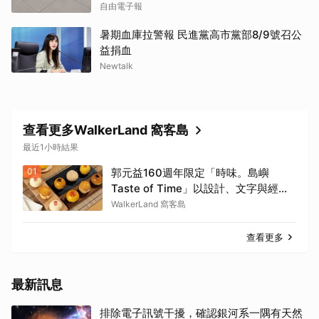
自由電子報
暑期血庫拉警報 民進黨高市黨部8/9號召公
益捐血
Newtalk
查看更多WalkerLand 窩客島
最近1小時結果
01
郭元益160週年限定「時味。島嶼
Taste of Time」以設計、文字與經典
糕餅結合。
WalkerLand 窩客島
查看更多
最新訊息
排除電子訊號干擾，確認銀河系一隅有天然