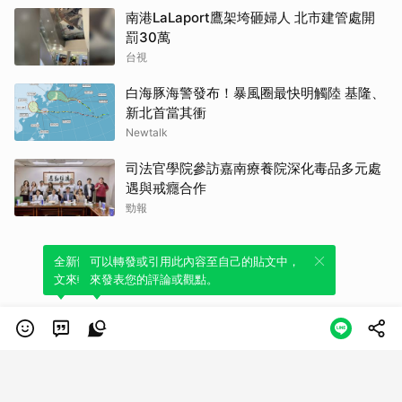
南港LaLaport鷹架垮砸婦人 北市建管處開
罰30萬
台視
白海豚海警發布！暴風圈最快明觸陸 基隆、
新北首當其衝
Newtalk
司法官學院參訪嘉南療養院深化毒品多元處
遇與戒癮合作
勁報
全新體驗！一鍵引用此內容，透過發布貼
可以轉發或引用此內容至自己的貼文中，
文來輕鬆表達個人立場。
來發表您的評論或觀點。
類別
服務條款
隱私權政策
服務聲明