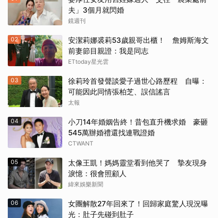
夫」3個月就閃婚
鏡週刊
02
安潔莉娜裘莉53歲親哥出櫃！ 詹姆斯海文
前妻節目親證：我是同志
ETtoday星光雲
03
徐莉玲首發聲談愛子過世心路歷程 自曝：
可能因此同情張柏芝、誤信謠言
太報
04
小刀14年婚姻告終！昔包直升機求婚 豪砸
545萬辦婚禮還找連戰證婚
CTWANT
05
太像王凱！媽媽靈堂看到他哭了 摯友現身
淚憶：很會照顧人
緯來娛樂新聞
06
女團解散27年回來了！回歸家庭驚人現況曝
光：肚子先碰到肚子