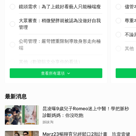
鏡頭需求：為了上鏡好看藝人只能極端瘦
儘管
大眾審查：稍微變胖就被認為沒做好自我
尊重
管理
不論
公司管理：嚴苛體重限制導致身形走向極
端
其他
其他（歡迎貼文分享你的看法）
取消
查看所有選項
最新消息
昆凌曝9歲兒子Romeo迷上中醫！學把脈秒
診斷媽媽：你沒吃飽
姊妹淘
Marz23暢聊育兒經鬆口2胎計畫 玖壹壹健