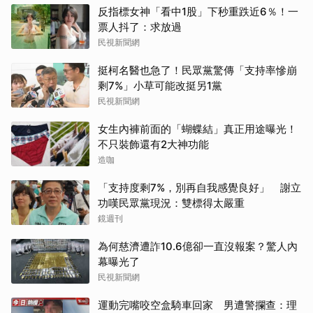
反指標女神「看中1股」下秒重跌近6％！一
票人抖了：求放過
民視新聞網
挺柯名醫也急了！民眾黨驚傳「支持率慘崩
剩7%」小草可能改挺另1黨
民視新聞網
女生內褲前面的「蝴蝶結」真正用途曝光！
不只裝飾還有2大神功能
造咖
「支持度剩7%，別再自我感覺良好」 謝立
功嘆民眾黨現況：雙標得太嚴重
鏡週刊
為何慈濟遭詐10.6億卻一直沒報案？驚人內
幕曝光了
民視新聞網
運動完嘴咬空盒騎車回家 男遭警攔查：理