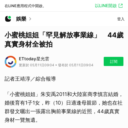
以LINE開啟
在LINE應用程式中開啟。
娛樂
登入
小蜜桃姐姐「罕見解放事業線」 44歲
真實身材全被拍
ETtoday星光雲
訂閱
更新於 05月11日09:04 • 發布於 05月11日09:04
記者王靖淳／綜合報導
「小蜜桃姐姐」朱安禹2011和大陸富商李慎言結婚，
婚後育有1子1女，昨（10）日適逢母親節，她也在社
群發文曬出一張露出胸前事業線的近照，44歲真實
身材一覽無遺。