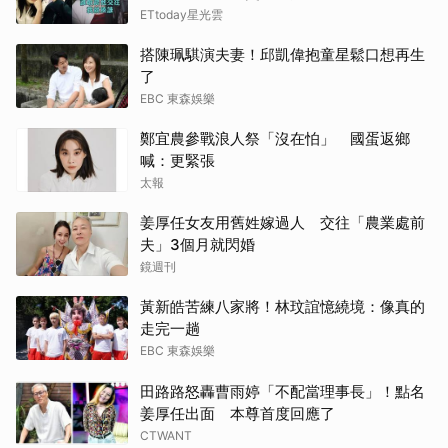
ETtoday星光雲
搭陳珮騏演夫妻！邱凱偉抱童星鬆口想再生
了
EBC 東森娛樂
鄭宜農參戰浪人祭「沒在怕」 國蛋返鄉
喊：更緊張
太報
姜厚任女友用舊姓嫁過人 交往「農業處前
夫」3個月就閃婚
鏡週刊
黃新皓苦練八家將！林玟誼憶繞境：像真的
走完一趟
EBC 東森娛樂
田路路怒轟曹雨婷「不配當理事長」！點名
姜厚任出面 本尊首度回應了
CTWANT