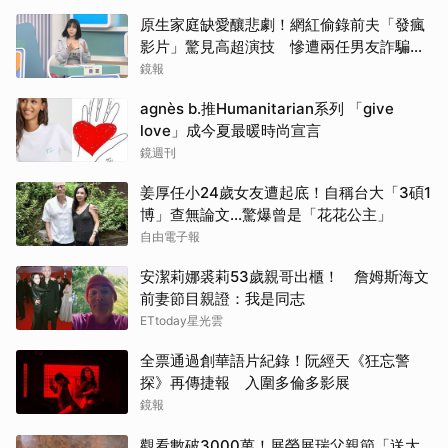
原生家庭缺愛釀悲劇！網紅偷錄前夫「發瘋
影片」驚見高超演技 慘遭兩任男友詐騙
2000多萬
鏡報
agnès b.推Humanitarian系列 「give
love」成今夏最暖時尚宣言
鏡週刊
姜厚任小24歲女友遭起底！自稱台大「3碩1
博」查無論文…驚爆曾是「花花公主」
自由電子報
安潔莉娜裘莉53歲親哥出櫃！ 詹姆斯海文
前妻節目親證：我是同志
ETtoday星光雲
全票通過創華語片紀錄！阮經天《狂忘警
探》再傳捷報 入圍多倫多影展
鏡報
觀看數破3000萬！展榮展瑞父親節「送大