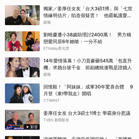
獨家／姜厚任女友「台大3碩1博」與「七世
情緣明信片」陷造假疑雲！ 他霸氣護愛：
她是文盲我也喜歡！
鏡報
劉曉慶遭小38歲助理討2400萬！ 男方稱
戀愛同居6年她嗆：一分不給
ETtoday星光雲
14年愛情落幕！小刀昔豪砸545萬「包直升
機」求婚台玻千金 前副總統連戰是證婚人
鏡報
回憶殺！「阿妹妹」成軍30年驚喜合體 9
月登《東!帶我走》開唱
CTWANT
姜厚任女友 台大3碩士1博士 學霸身分惹議
TVBS 新聞影音
影音