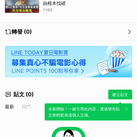
由根本找碴
TVBS
轉發 (0)
貼文 (0)
建立貼文
最新
熱門
全新體驗！一鍵引用此內容，透過發布貼
文來輕鬆表達個人立場。