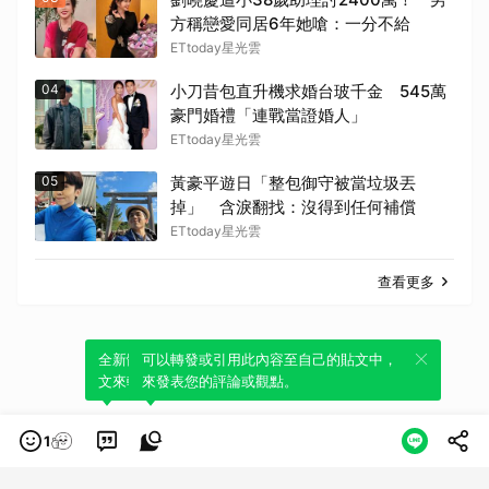
方稱戀愛同居6年她嗆：一分不給
ETtoday星光雲
04
小刀昔包直升機求婚台玻千金 545萬
豪門婚禮「連戰當證婚人」
ETtoday星光雲
05
黃豪平遊日「整包御守被當垃圾丟
掉」 含淚翻找：沒得到任何補償
ETtoday星光雲
查看更多
全新體驗！一鍵引用此內容，透過發布貼
可以轉發或引用此內容至自己的貼文中，
文來輕鬆表達個人立場。
來發表您的評論或觀點。
1
類別