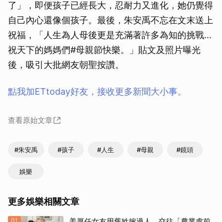
了」，即便孩子已經長大，忍耐力又進化，她仍覺得
自己內心還像個孩子。最後，朱安禹不忘在文末送上
祝福，「人生為人母後更是充滿著許多為知的挑戰…
祝天下的媽媽們#母親節快樂。」貼文及照片曝光
後，吸引大批網友朝聖按讚。
點我加ETtoday好友，接收更多新聞大小事。
查看原始文章
#朱安禹
#孩子
#人生
#母親
#鏡頭
娛樂
更多娛樂相關文章
01
姜厚任女友用舊姓嫁過人 交往「農業處前