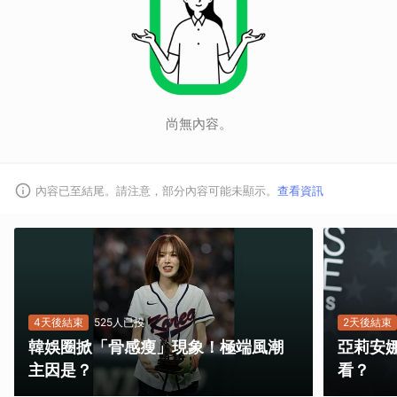
尚無內容。
內容已至結尾。請注意，部分內容可能未顯示。
查看資訊
4天後結束
525人已投
2天後結束
韓娛圈掀「骨感瘦」現象！極端風潮
亞莉安
主因是？
看？