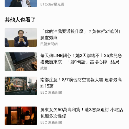
ETtoday星光雲
其他人也看了
「你的油我要通報什麼」？黃偉哲2句話打
臉盧秀燕
民視新聞網
每天傳LINE關心！她2天聯絡不上25歲兒急
搭機衝東京 「聽1句話」當場心碎...結局看
哭網
鏡報
南部注意！8/7演習防空警報大響 違者最高
罰15萬
EBC 東森新聞
屏東女欠50萬高利貸！遭3惡煞追討 小吃店
包廂多次性侵
EBC 東森新聞