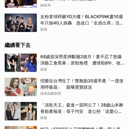
姊妹淘
女粉拿球桿砸YG大樓！BLACKPINK慶10週
年只抽40人挨轟 急改口「全員出席」活動
場地曝光了
鏡報
繼續看下去
68歲資深男星摔斷腿2個月！妻不忍了怒爆
演藝工會黑幕：差勁無禮 遭情勒8年、收
二手探病禮
鏡報
愷樂在台灣生了！雙胞胎35週早產「一度使
用呼吸器」 親曝寶寶狀況
緯來娛樂新聞
「演歌天王」森進一當阿公了！28歲山本舞
香順產報喜：母子均安 老公秒「送愛心」
閃炸
鏡報