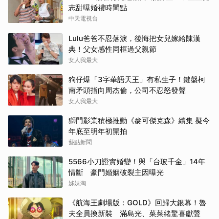
志甜曝婚禮時間點
中天電視台
Lulu爸爸不忍落淚，後悔把女兒嫁給陳漢
典！父女感性同框過父親節
女人我最大
狗仔爆「3字華語天王」有私生子！鍵盤柯
南矛頭指向周杰倫，公司不忍怒發聲
女人我最大
獅門影業積極推動《麥可傑克森》續集 擬今
年底至明年初開拍
藝點新聞
5566小刀證實婚變！與「台玻千金」14年
情斷 豪門婚姻破裂主因曝光
姊妹淘
《航海王劇場版：GOLD》回歸大銀幕！魯
夫全員換新裝 滿島光、菜菜緒驚喜獻聲