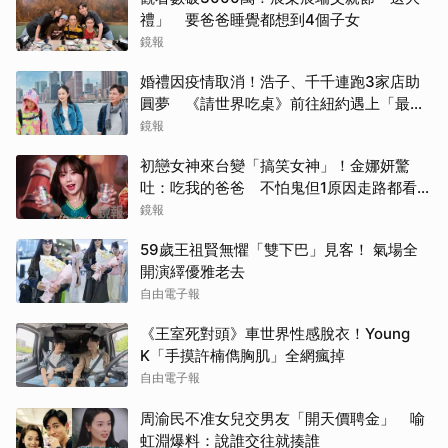
禮」 要爸爸睡覺都想到4個子女
鏡報
婚禮因疫情取消！浩子、千千連跑3家店助
圓夢 《請世界吃桌》前往紐約遇上「最多
限制」
鏡報
初戀女神來台變「搞笑女神」！金娜妍驚
吐：吃我的爸爸 不怕鬼但1原因走路都看地
上
鏡報
59歲王祖賢無懼「雙下巴」見客！ 氣場全
開演繹優雅老去
自由電子報
《王室死對頭》車世界性感脫衣！Young
K「手摸許楠儁胸肌」全網瘋掉
自由電子報
周渝民不准女兒交男友「開天價聘金」 喻
虹淵爆料：說誰交往就揍誰