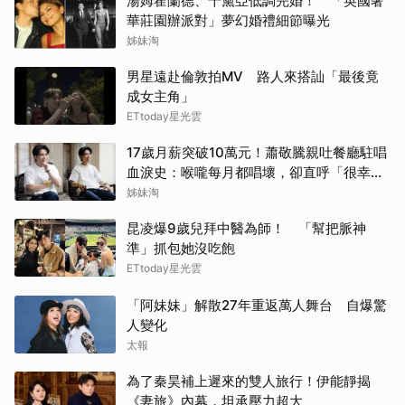
湯姆霍蘭德、千黛亞低調完婚！ 「英國奢
華莊園辦派對」夢幻婚禮細節曝光
姊妹淘
男星遠赴倫敦拍MV 路人來搭訕「最後竟
成女主角」
ETtoday星光雲
17歲月薪突破10萬元！蕭敬騰親吐餐廳駐唱
血淚史：喉嚨每月都唱壞，卻直呼「很幸
福」
姊妹淘
昆凌爆9歲兒拜中醫為師！ 「幫把脈神
準」抓包她沒吃飽
ETtoday星光雲
「阿妹妹」解散27年重返萬人舞台 自爆驚
人變化
太報
為了秦昊補上遲來的雙人旅行！伊能靜揭
《妻旅》內幕，坦承壓力超大