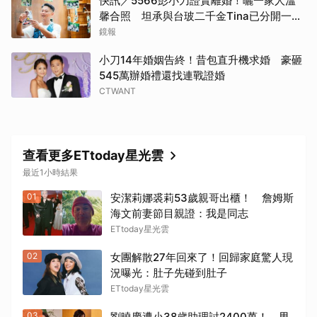
快訊／5566彭小刀證實離婚！曬一家人溫
馨合照 坦承與台玻二千金Tina已分開一段
時間
鏡報
小刀14年婚姻告終！昔包直升機求婚 豪砸
545萬辦婚禮還找連戰證婚
CTWANT
查看更多ETtoday星光雲
最近1小時結果
01
安潔莉娜裘莉53歲親哥出櫃！ 詹姆斯
海文前妻節目親證：我是同志
ETtoday星光雲
02
女團解散27年回來了！回歸家庭驚人現
況曝光：肚子先碰到肚子
ETtoday星光雲
03
劉曉慶遭小38歲助理討2400萬！ 男