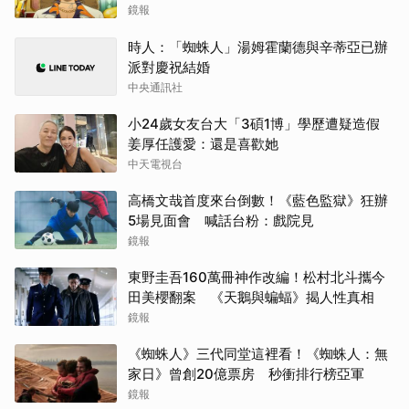
鏡報
時人：「蜘蛛人」湯姆霍蘭德與辛蒂亞已辦
派對慶祝結婚
中央通訊社
小24歲女友台大「3碩1博」學歷遭疑造假
姜厚任護愛：還是喜歡她
中天電視台
高橋文哉首度來台倒數！《藍色監獄》狂辦
5場見面會 喊話台粉：戲院見
鏡報
東野圭吾160萬冊神作改編！松村北斗攜今
田美櫻翻案 《天鵝與蝙蝠》揭人性真相
鏡報
《蜘蛛人》三代同堂這裡看！《蜘蛛人：無
家日》曾創20億票房 秒衝排行榜亞軍
鏡報