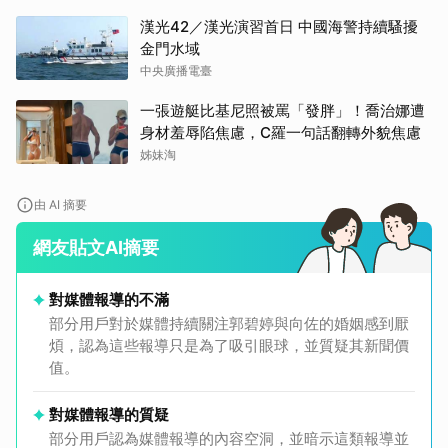
漢光42／漢光演習首日 中國海警持續騷擾
金門水域
中央廣播電臺
一張遊艇比基尼照被罵「發胖」！喬治娜遭
身材羞辱陷焦慮，C羅一句話翻轉外貌焦慮
姊妹淘
由 AI 摘要
網友貼文AI摘要
對媒體報導的不滿
部分用戶對於媒體持續關注郭碧婷與向佐的婚姻感到厭
煩，認為這些報導只是為了吸引眼球，並質疑其新聞價
值。
對媒體報導的質疑
部分用戶認為媒體報導的內容空洞，並暗示這類報導並