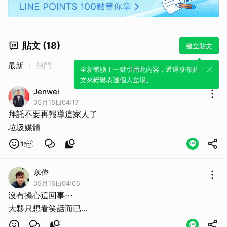
貼文 (18)
建立貼文
最新
熱門
全新體驗！一鍵引用此內容，透過發布貼
文來輕鬆表達個人立場。
Jenwei
05月15日04:17
拜託不要再報導這家人了
垃圾媒體
1
寒偉
05月15日04:05
沒有操心這回事⋯
大夥只想看笑話而已…
取消