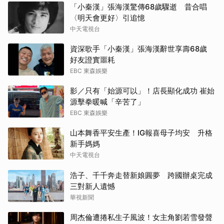
「小秦漢」張海漢驚傳68歲驟逝 昔合唱
〈明天會更好〉引追憶
中天電視台
資深歌手「小秦漢」張海漢辭世享壽68歲
好友證實噩耗
EBC 東森娛樂
影／只有「始源可以」！店長顯化成功 崔始
源擊拳暖喊「辛苦了」
EBC 東森娛樂
山本舞香平安生產！IG報喜母子均安 升格
新手媽媽
中天電視台
浩子、千千奔走替新娘圓夢 跨國辦桌完成
三對新人遺憾
華視新聞
周杰倫遭捲私生子風波！女主角劉若雪發聲