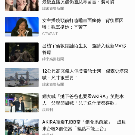
最後直播哭崩仍遭惡毒留言：裝可憐
緯來娛樂新聞
女主播鏡頭前打瞌睡畫面瘋傳 背後原因
曝！觀眾挺她：辛苦了
CTWANT
呂植宇倫敦搭訕陌生女 邀請入鏡新MV秒
答應
緯來娛樂新聞
12公尺高充氣人偶登泰晤士河 傑森史塔森
喊：尺寸很重要！
緯來娛樂新聞
網友喊「拋下爸爸也要看AKIRA」笑翻本
人 父親節甜喊「兒子送什麼都喜歡」
鏡週刊
AKIRA寵爆TJBB當「餵食系前輩」 成員
來台嗑3個便當「差點不能上台」