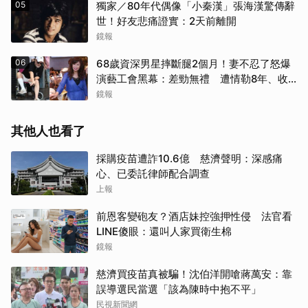
05
獨家／80年代偶像「小秦漢」張海漢驚傳辭
世！好友悲痛證實：2天前離開
鏡報
06
68歲資深男星摔斷腿2個月！妻不忍了怒爆
演藝工會黑幕：差勁無禮 遭情勒8年、收
二手探病禮
鏡報
其他人也看了
採購疫苗遭詐10.6億 慈濟聲明：深感痛
心、已委託律師配合調查
上報
前恩客變砲友？酒店妹控強押性侵 法官看
LINE傻眼：還叫人家買衛生棉
鏡報
慈濟買疫苗真被騙！沈伯洋開嗆蔣萬安：靠
誤導選民當選「該為陳時中抱不平」
民視新聞網