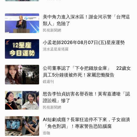
美中角力進入深水區！謝金河示警「台灣這
類人」危險了
民視新聞網
小孟老師2026年08月07日(五)星座運勢
清水孟星座塔羅
公司董事認了「下令把錢放金庫」 22歲女
員工5分鐘後被炸死！家屬悲慟擬告
鏡週刊
怒告李怡貞妨害名譽吞敗！黃宥嘉遭嗆「認
證訟棍」慘了
民視新聞網
AI短劇成癮？長輩狂追停不下來，子女崩潰
「角色對調」！專家警告恐陷腦腐
造咖