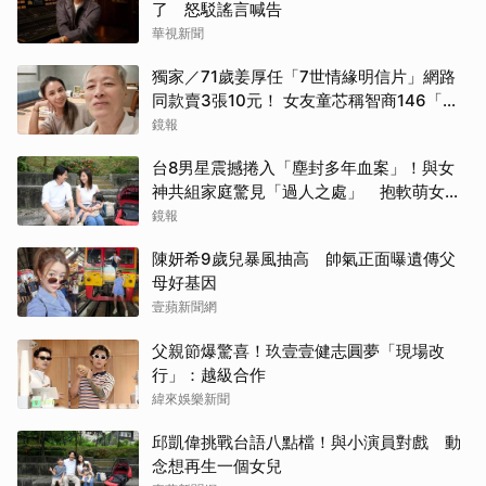
了 怒駁謠言喊告
華視新聞
獨家／71歲姜厚任「7世情緣明信片」網路
同款賣3張10元！ 女友童芯稱智商146「台
大3碩1博」 台灣大學回應了！
鏡報
台8男星震撼捲入「塵封多年血案」！與女
神共組家庭驚見「過人之處」 抱軟萌女娃
動念再拚一胎
鏡報
陳妍希9歲兒暴風抽高 帥氣正面曝遺傳父
母好基因
壹蘋新聞網
父親節爆驚喜！玖壹壹健志圓夢「現場改
行」：越級合作
緯來娛樂新聞
邱凱偉挑戰台語八點檔！與小演員對戲 動
念想再生一個女兒