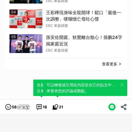
決裂
EBC 東森娛樂
04
王彩樺現身味全龍開球！鬆口「最後一
次調整」哽咽憶亡母吐心聲
EBC 東森娛樂
05
孫安佐開庭、狄鶯離台散心！孫鵬24字
揭家庭近況
EBC 東森娛樂
查看更多
全新體驗！一鍵引用此內容，透過發布貼
可以轉發或引用此內容至自己的貼文中，
文來輕鬆表達個人立場。
來發表您的評論或觀點。
58
18
21
類別
服務條款
隱私權政策
服務聲明