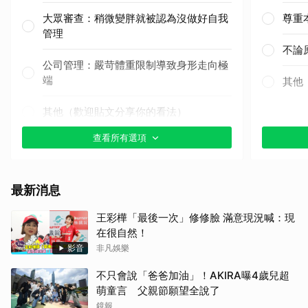
大眾審查：稍微變胖就被認為沒做好自我
尊重
管理
不論
公司管理：嚴苛體重限制導致身形走向極
端
其他
其他（歡迎貼文分享你的看法）
查看所有選項
最新消息
王彩樺「最後一次」修修臉 滿意現況喊：現
在很自然！
影音
非凡娛樂
不只會說「爸爸加油」！AKIRA曝4歲兒超
萌童言 父親節願望全說了
鏡報