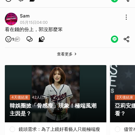
Sam
05月15日04:00
看在錢的份上，郭沒那麼笨
1
查看更多
4天後結束
42人已投
2天後結束
韓娛圈掀「骨感瘦」現象！極端風潮
亞莉安
主因是？
看？
鏡頭需求：為了上鏡好看藝人只能極端瘦
儘管