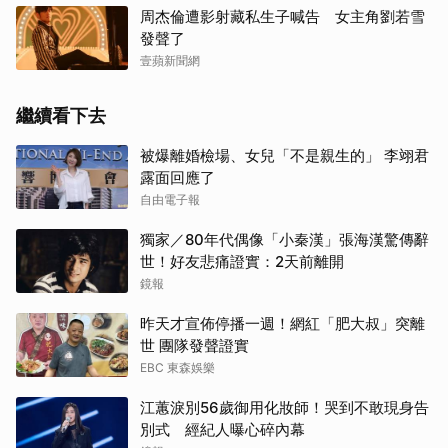
周杰倫遭影射藏私生子喊告 女主角劉若雪
發聲了
壹蘋新聞網
繼續看下去
被爆離婚檢場、女兒「不是親生的」 李翊君
露面回應了
自由電子報
獨家／80年代偶像「小秦漢」張海漢驚傳辭
世！好友悲痛證實：2天前離開
鏡報
昨天才宣佈停播一週！網紅「肥大叔」突離
世 團隊發聲證實
EBC 東森娛樂
江蕙淚別56歲御用化妝師！哭到不敢現身告
別式 經紀人曝心碎內幕