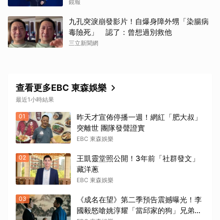
鏡報
九孔突淚崩發影片！自爆身障外甥「染腸病
毒險死」 認了：曾想過別救他
三立新聞網
查看更多EBC 東森娛樂
最近1小時結果
01
昨天才宣佈停播一週！網紅「肥大叔」
突離世 團隊發聲證實
EBC 東森娛樂
02
王凱靈堂照公開！3年前「社群發文」
藏洋蔥
EBC 東森娛樂
03
《成名在望》第二季預告震撼曝光！李
國毅怒嗆姚淳耀「當邱家的狗」兄弟情