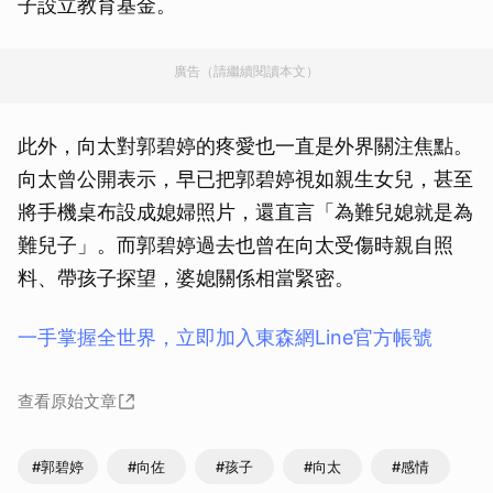
子設立教育基金。
廣告（請繼續閱讀本文）
此外，向太對郭碧婷的疼愛也一直是外界關注焦點。
向太曾公開表示，早已把郭碧婷視如親生女兒，甚至
將手機桌布設成媳婦照片，還直言「為難兒媳就是為
難兒子」。而郭碧婷過去也曾在向太受傷時親自照
料、帶孩子探望，婆媳關係相當緊密。
一手掌握全世界，立即加入東森網Line官方帳號
查看原始文章
#郭碧婷
#向佐
#孩子
#向太
#感情