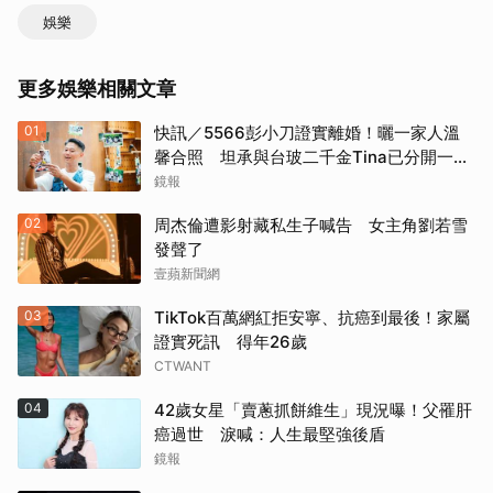
娛樂
更多娛樂相關文章
01
快訊／5566彭小刀證實離婚！曬一家人溫
馨合照 坦承與台玻二千金Tina已分開一段
時間
鏡報
02
周杰倫遭影射藏私生子喊告 女主角劉若雪
發聲了
壹蘋新聞網
03
TikTok百萬網紅拒安寧、抗癌到最後！家屬
證實死訊 得年26歲
CTWANT
04
42歲女星「賣蔥抓餅維生」現況曝！父罹肝
癌過世 淚喊：人生最堅強後盾
鏡報