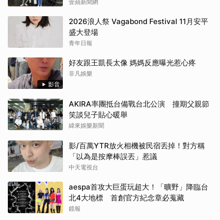
壹蘋新聞網
2026浪人祭 Vagabond Festival 11月安平
盛大登場
青年日報
好友跟王凱長太像 媽媽反應曝光惹心疼
非凡娛樂
影音
AKIRA率團抵台備戰台北公演 撞期父親節
笑談兒子貼心暖舉
緯來娛樂新聞
影/百萬YTR放火相機被民宿丟掉！對方稱
「以為是按摩棒誤丟」惹議
中天電視台
aespa首攻大巨蛋玩超大！「曠野」降臨台
北4大地標 首創官方紀念章必蒐藏
鏡報