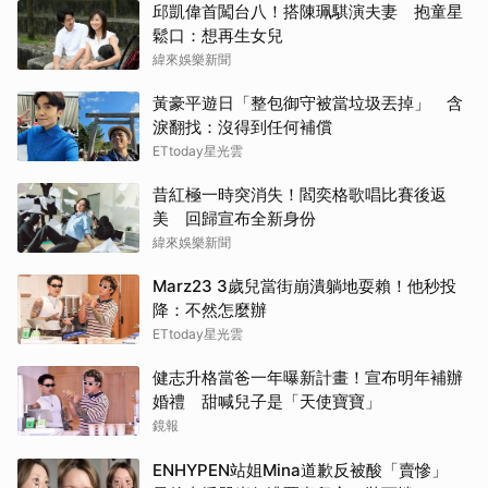
邱凱偉首闖台八！搭陳珮騏演夫妻 抱童星
鬆口：想再生女兒
緯來娛樂新聞
黃豪平遊日「整包御守被當垃圾丟掉」 含
淚翻找：沒得到任何補償
ETtoday星光雲
昔紅極一時突消失！閻奕格歌唱比賽後返
美 回歸宣布全新身份
緯來娛樂新聞
Marz23 3歲兒當街崩潰躺地耍賴！他秒投
降：不然怎麼辦
ETtoday星光雲
健志升格當爸一年曝新計畫！宣布明年補辦
婚禮 甜喊兒子是「天使寶寶」
鏡報
ENHYPEN站姐Mina道歉反被酸「賣慘」