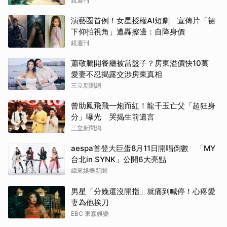
鏡週刊
演藝圈首例！女星授權AI短劇 宣傳片「裙
下仰拍視角」遭轟擦邊：自降身價
鏡週刊
蕭敬騰開餐廳被當盤子？房東溢價快10萬
愛妻不忍揭露交涉房東真相
三立新聞網
曾助鳳飛飛一炮而紅！龍千玉亡父「超狂身
分」曝光 哭揭生前遺言
三立新聞網
aespa首登大巨蛋8月11日開唱倒數 「MY
台北in SYNK」公開6大亮點
緯來娛樂新聞
男星「分娩還沒開指」就痛到喊停！心疼愛
妻為他挨刀
EBC 東森娛樂