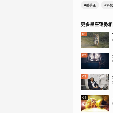
#射手座
#科
更多星座運勢相
01
02
03
04