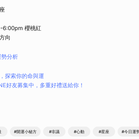
座
-6:00pm 櫻桃紅
方向
運勢分析
，探索你的命與運
INE好友募集中，多重好禮送給你！
性
#開運小秘方
#非議
#心動
#星座
#今日運