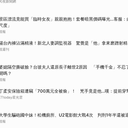
民視新聞網
景區漂流竟能買「臨時女友」親親抱抱！套餐暗黑價碼曝光…客服：
尺度」
鏡報
陽台內褲沾滿精液！新北人妻調監視器 驚覺是「他」拿來磨蹭射精
鏡週刊
婆媳隔空撕破臉？台玻夫人還原長子離世2原因 「手機千金」不忍
開嗎？
鏡報
丁柔安保險箱遭竊「700萬元全被偷」！ 兇手竟是他...嘆：提前穿
ETtoday星光雲
大學生騙砲國中妹！松機廁所、U2電影館大戰4次 判刑1年半還被
鏡報