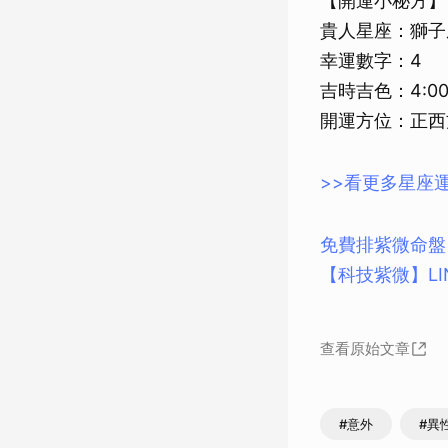
【開運小秘方】
貴人星座：獅子
幸運數字：4
吉時吉色：4:00
開運方位：正西
>>看更多星座
免費排紫微命盤
【科技紫微】L
查看原始文章
#意外
#異