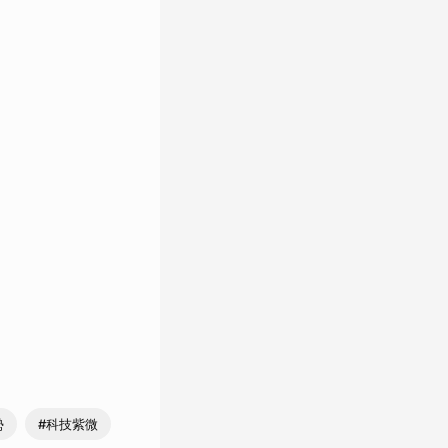
勢
#科技紫微