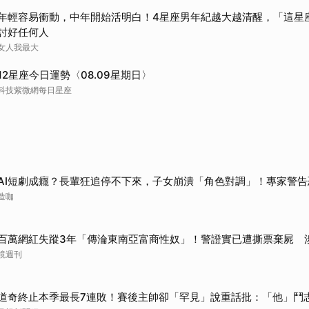
取消
年輕容易衝動，中年開始活明白！4星座男年紀越大越清醒，「這星
討好任何人
女人我最大
12星座今日運勢〈08.09星期日〉
科技紫微網每日星座
AI短劇成癮？長輩狂追停不下來，子女崩潰「角色對調」！專家警告
造咖
百萬網紅失蹤3年「傳淪東南亞富商性奴」！警證實已遭撕票棄屍 
鏡週刊
道奇終止本季最長7連敗！賽後主帥卻「罕見」說重話批：「他」鬥