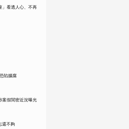
座」看透人心、不再
恐陷腦腐
涉案假閨密近況曝光
志還不夠