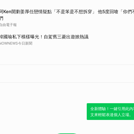
阿Ken開剿姜厚任戀情疑點「不是笨是不想拆穿」 他5度回嗆「你
們
自由電子報
韓國瑜私下模樣曝光！自駕舊三菱出遊掀熱議
NOWNEWS今日新聞
全新體驗！一鍵引用此內
文來輕鬆表達個人立場。