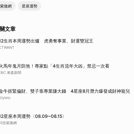
技紫微網
星座運勢
關文章
12生肖本周運勢出爐 虎勇奪事業、財運雙冠王
CTWANT
火馬年鬼月防煞！專家點「4生肖流年大凶」禁忌一次看
EBC 東森新聞
金牛抓緊偏財、雙子靠專業賺大錢 4星座8月潛力爆發成財神寵兒
Styletc
12星座本周運勢〈08.09~08.15〉
科技紫微網