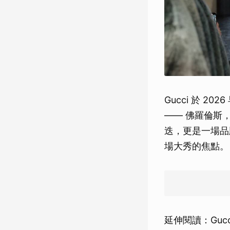
Gucci 於 
—— 佛羅倫斯
迭，更是一場品
場大秀的焦點。
延伸閱讀：Guc