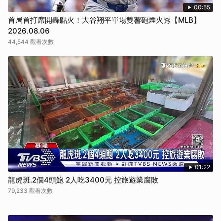
00:55
首局首打席開轟點火！大谷翔平單場雙響砲煙火秀【MLB】
2026.08.06
44,544 觀看次數
01:22
龍虎斑.2個4頭鮑 2人吃3400元 控旅遊業腐敗
79,233 觀看次數