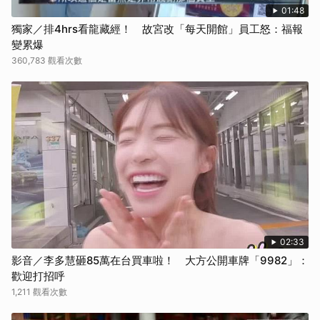
01:48
獨家／排4hrs看龍藏經！ 故宮改「每天開館」員工怒：福報
變累爆
360,783 觀看次數
02:33
影音／李多慧砸85萬在台買車啦！ 大方公開車牌「9982」：
歡迎打招呼
1,211 觀看次數