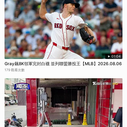
01:04
Gray飆8K領軍完封白襪 並列聯盟勝投王【MLB】2026.08.06
179 觀看次數