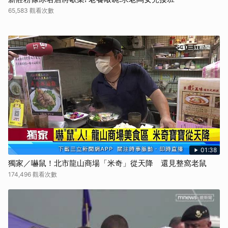
65,583 觀看次數
01:38
獨家／嚇鼠！北市龍山商場「米奇」從天降 還見整窩老鼠
174,496 觀看次數