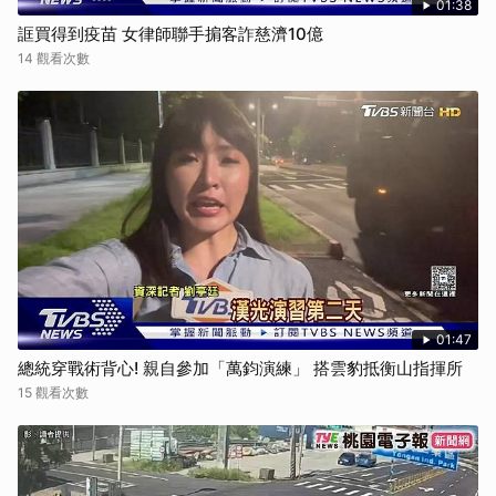
01:38
誆買得到疫苗 女律師聯手掮客詐慈濟10億
14 觀看次數
01:47
總統穿戰術背心! 親自參加「萬鈞演練」 搭雲豹抵衡山指揮所
15 觀看次數