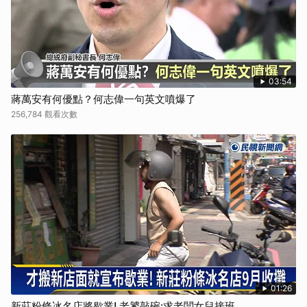
03:54
蔣萬安有何優點？何志偉一句英文噴爆了
256,784 觀看次數
01:26
新莊粉條冰名店將歇業! 老饕敲碗:求老闆女兒接班