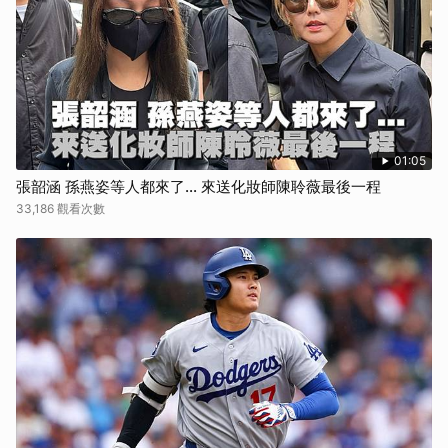
01:05
張韶涵 孫燕姿等人都來了... 來送化妝師陳聆薇最後一程
33,186 觀看次數