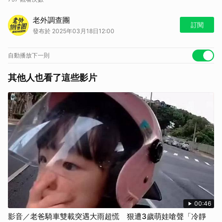
【老外調查團｜調查靈學少女一刀未剪】
老外調查團
部分畫面可能含有寫實內容，敬請審慎觀看
訂閱
發布於 2025年03月18日12:00
如果你喜歡老外調查團這個節目
歡迎訂閱節目頻道，並分享給你所有的親朋好友
https://lin.ee/IrSJVdW/nngo
自動播放下一則
同時記得追蹤LINE TODAY的官方帳號
https://lin.ee/19eXmdD
其他人也看了這些影片
鎖定LINE TODAY看片分類，老外調查團每個禮拜與你相見
https://lin.ee/Vz6rZeQ/nngo
廣告合作信箱: dl_twab@linecorp.com
00:46
影音／老爸騎車雙載突遇大雨超慌 狠遭3歲萌娃嗆聲「冷靜