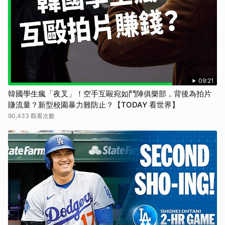
09:21
韓國學生瘋「夜叉」！空手互毆宛如鬥陣俱樂部，背後為拍片
賺流量？新型校園暴力難防止？【TODAY 看世界】
90,433 觀看次數