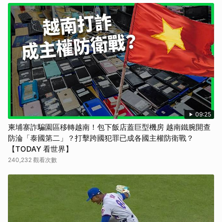
09:25
柬埔寨詐騙園區移轉越南！包下飯店蓋巨型機房 越南鐵腕開查
防淪「泰國第二」？打擊跨國犯罪已成各國主權防衛戰？
【TODAY 看世界】
240,232 觀看次數