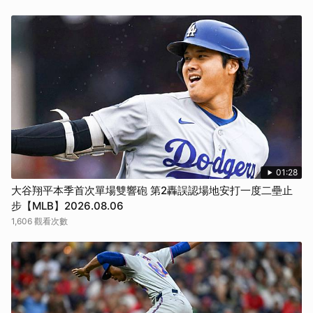
01:28
大谷翔平本季首次單場雙響砲 第2轟誤認場地安打一度二壘止
步【MLB】2026.08.06
1,606 觀看次數