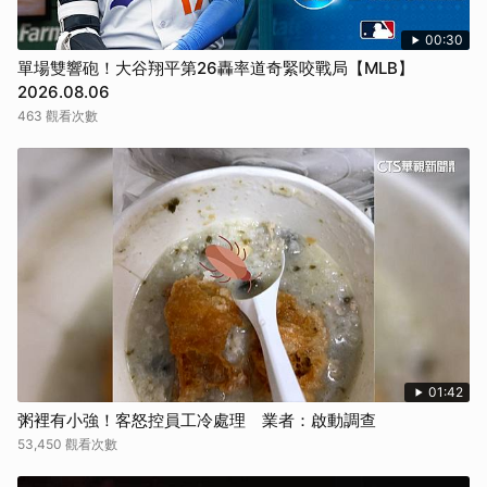
00:30
單場雙響砲！大谷翔平第26轟率道奇緊咬戰局【MLB】
2026.08.06
463 觀看次數
01:42
粥裡有小強！客怒控員工冷處理 業者：啟動調查
53,450 觀看次數