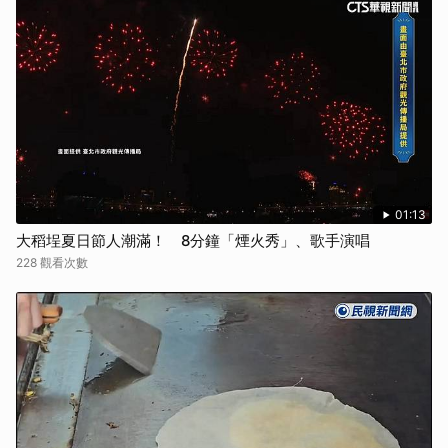
01:13
大稻埕夏日節人潮滿！ 8分鐘「煙火秀」、歌手演唱
228 觀看次數