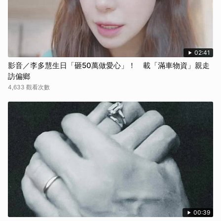
02:41
影音／李多慧生日「砸50萬做愛心」！ 載「滿車物資」親走
訪偏鄉
4,633 觀看次數
00:39