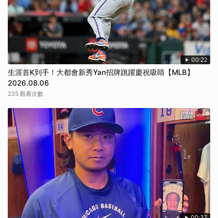
00:22
生涯首K到手！大都會新秀Yan招牌跳躍慶祝吸睛【MLB】
2026.08.06
235 觀看次數
00:37