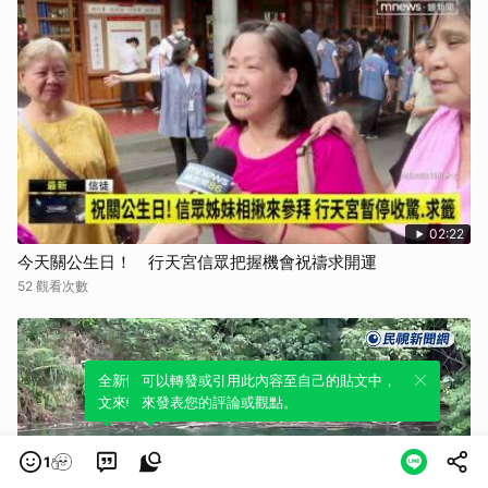
02:22
今天關公生日！ 行天宮信眾把握機會祝禱求開運
52 觀看次數
全新體驗！一鍵引用此內容，透過發布貼
可以轉發或引用此內容至自己的貼文中，
文來輕鬆表達個人立場。
來發表您的評論或觀點。
1