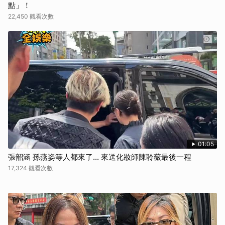
點」！
22,450 觀看次數
01:05
張韶涵 孫燕姿等人都來了... 來送化妝師陳聆薇最後一程
17,324 觀看次數