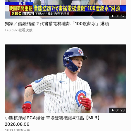
01:52
獨家／借錢結怨？代書搭電梯遭鄰「100度熱水」淋頭
178,592 觀看次數
01:28
小熊核彈頭PCA爆發 單場雙響砲灌4打點【MLB】
2026.08.06
28,135 觀看次數