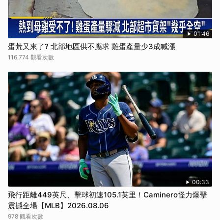
01:46
蛋荒又來了? 北部地區供不應求 雞蛋產量少3成喊漲
116,774 觀看次數
00:33
飛行距離449英尺、擊球初速105.1英里！Caminero怪力爆擊
震撼全場【MLB】2026.08.06
978 觀看次數