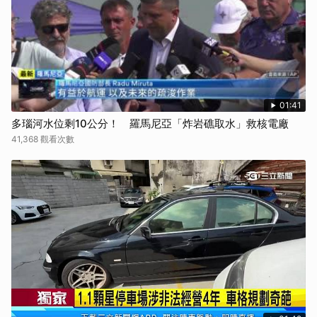
01:41
多瑙河水位剩10公分！ 羅馬尼亞「炸岩礁取水」救核電廠
41,368 觀看次數