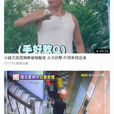
00:24
小鐘又跳震胸舞被狠酸老 火大回擊:不用來我這邊
177,730 觀看次數