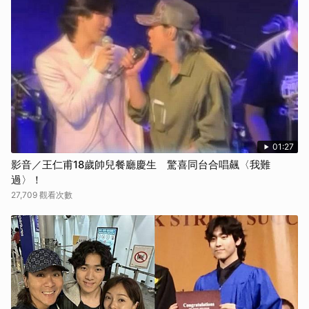
01:27
影音／王仁甫18歲帥兒餐廳慶生 驚喜同台合唱飆〈我難
過〉！
27,709 觀看次數