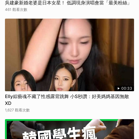
吳建豪新婚老婆是日本女星！ 低調現身演唱會當「最美粉絲」
取消
461 觀看次數
00:33
Elly綜藝魂不藏了性感露背跳舞 小S秒讚：好美媽媽基因無敵
XD
1,627 觀看次數