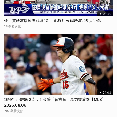
01:49
碰！買便當慘撞破頭縫4針 他曝店家這設備害多人受傷
18 觀看次數
01:03
總飛行距離862英尺！金鶯「背靠背」暴力雙重奏【MLB】
2026.08.06
287 觀看次數