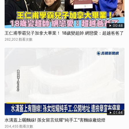
00:48
王仁甫學霸兒子加拿大畢業！ 18歲變超帥 網戀愛：超越爸爸了
262,202 觀看次數
01:44
水溝蓋上曬麵線! 孫女留言炫耀"純手工"害麵線廠熄燈
204,455 觀看次數