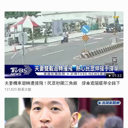
01:33
夫妻機車迴轉遭撞飛！民眾秒圍三角錐 撐傘遮陽暖舉全錄下
127,825 觀看次數