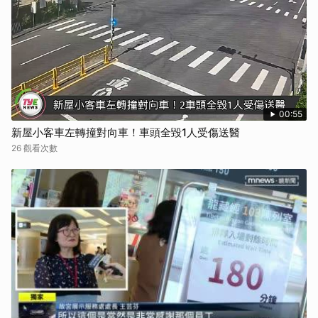
00:55
新屋小客車左轉撞對向車！車頭全毀1人受傷送醫
26 觀看次數