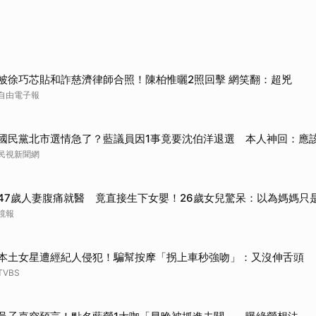
取消
被徐巧芯貼和詐慈濟律師合照！陳柏惟曬2照回擊 網笑翻：超兇
自由電子報
國民黨北市選情急了？藍議員因1事竟要沈伯洋退選 本人神回：應
民視新聞網
47歲人妻腹痛就醫 竟直接生下女嬰！26歲女兒驚呆：以為媽媽只
鏡報
本土女星遭經紀人侵犯！騙幫按摩「拐上車秒強吻」：又沒伸舌頭
TVBS