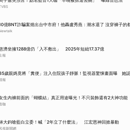
吳子嘉突預言！點名藍營1大咖「早晚被抓進去關」 曝綠營想法
TVBS
10億BNT詐騙案燒出台中市府！他轟盧秀燕：潮水退了 沒穿褲子的
Newtalk
慈濟坐擁1288億仍「入不敷出」 2025年短絀17.37億
上報
35歲親媽竟將「糞便」注入住院孩子靜脈！監視器驚悚畫面曝 她
鏡報
女生內褲前面的「蝴蝶結」真正用途曝光！不只裝飾還有2大神功能
造咖
林大鈞嗆藍白立委！喊「2年立了什麼法」 江宏恩神回掀暴動
民視新聞網