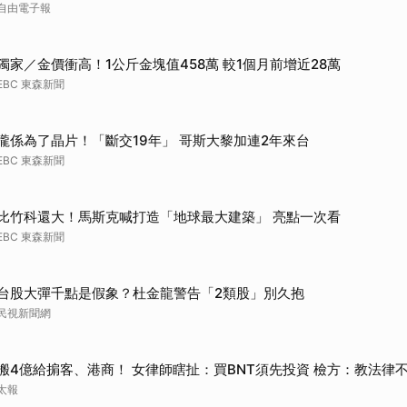
自由電子報
獨家／金價衝高！1公斤金塊值458萬 較1個月前增近28萬
EBC 東森新聞
攏係為了晶片！「斷交19年」 哥斯大黎加連2年來台
EBC 東森新聞
比竹科還大！馬斯克喊打造「地球最大建築」 亮點一次看
EBC 東森新聞
台股大彈千點是假象？杜金龍警告「2類股」別久抱
民視新聞網
搬4億給掮客、港商！ 女律師瞎扯：買BNT須先投資 檢方：教法律
太報