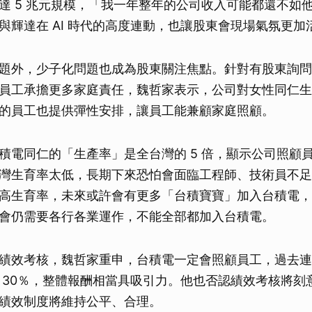
達 5 兆元規模，「我一年整年的公司收入可能都還不如
與輝達在 AI 時代的高度連動，也讓股東會現場氣氛更加
題外，少子化問題也成為股東關注焦點。針對有股東詢問
員工承擔更多家庭責任，魏哲家表示，公司對女性同仁生
的員工也提供彈性安排，讓員工能兼顧家庭照顧。
積電同仁的「生產率」是全台灣的 5 倍，顯示公司照顧
灣生育率太低，長期下來恐怕會面臨工程師、技術員不足
高生育率，未來或許會有更多「台積寶寶」加入台積電，
會仍需要各行各業運作，不能全部都加入台積電。
績效考核，魏哲家重申，台積電一定會照顧員工，過去連
 30％，整體報酬相當具吸引力。他也否認績效考核將刻
績效制度將維持公平、合理。