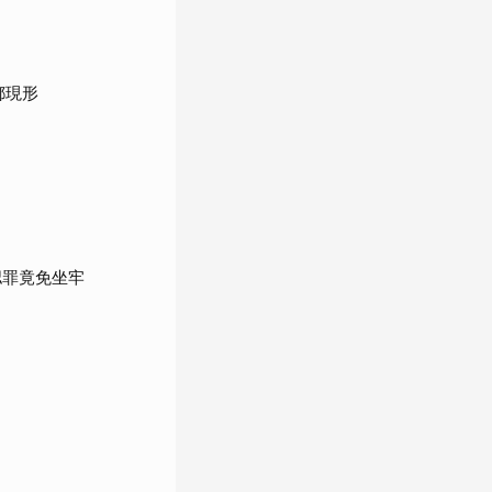
都現形
認罪竟免坐牢