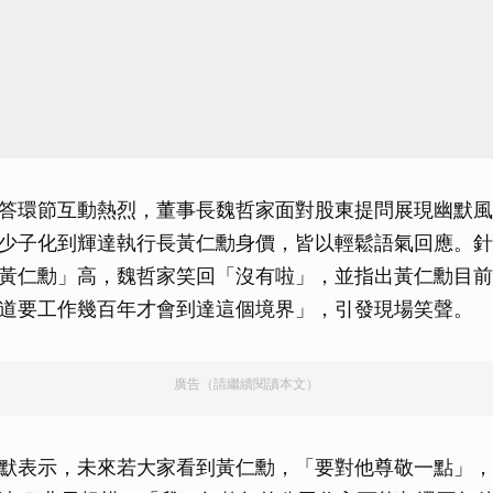
答環節互動熱烈，董事長魏哲家面對股東提問展現幽默風
少子化到輝達執行長黃仁勳身價，皆以輕鬆語氣回應。針
黃仁勳」高，魏哲家笑回「沒有啦」，並指出黃仁勳目前身價達
道要工作幾百年才會到達這個境界」，引發現場笑聲。
廣告（請繼續閱讀本文）
默表示，未來若大家看到黃仁勳，「要對他尊敬一點」，因為 