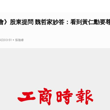
會》股東提問 魏哲家妙答：看到黃仁勳要
日03:51 • 張珈睿