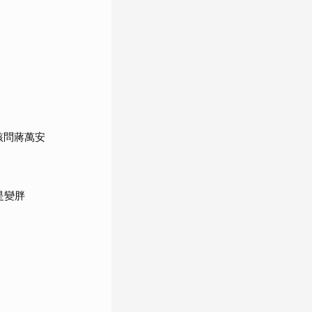
該問蔣萬安
是變胖