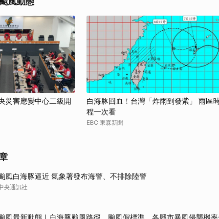
颱風動態
中央災害應變中心二級開
白海豚回血！台灣「炸雨到發紫」 雨區
程一次看
EBC 東森新聞
章
颱風白海豚逼近 氣象署發布海警、不排除陸警
中央通訊社
颱風最新動態｜白海豚颱風路徑、颱風假標準、各縣市暴風侵襲機率