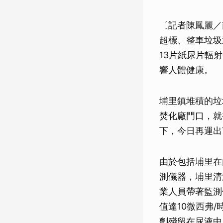
〔記者陳鳳麗／
超標、整車垃圾
13片紙尿片輻
響人體健康。
埔里鎮堆積的垃
焚化廠門口，就
下，今日再運出
由於包括埔里在
測儀器，埔里清
業人員帶著監測
值達10微西弗/
劑殘留在尿液中