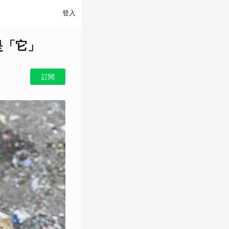
登入
是「它」
訂閱