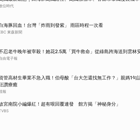
數位時代
白海豚回血！台灣「炸雨到發紫」 雨區時程一次看
EBC 東森新聞
不忍老牛晚年被宰殺！她花2.5萬「買牛救命」從綠島跨海送到雲林
自由電子報
資管高材生畢業不急入職！伯母酸「台大怎還找無工作？」親媽1句話神
狂讚療癒
鏡報
故宮南院小編爆紅！超有哏回覆連發 館方揭「神秘身分」
TVBS