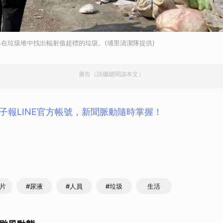
取消
在垃圾堆中找出輻射值超標的垃圾。(埔里清潔隊提供)
廣告（請繼續閱讀本文）
子報LINE官方帳號，新聞脈動隨時掌握！
尿片
#尿液
#人員
#垃圾
生活