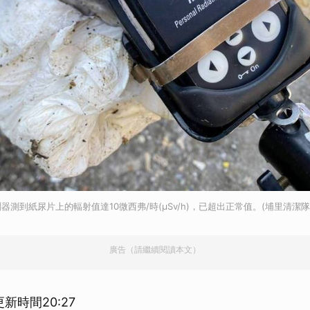
測到紙尿片上的輻射值達10微西弗/時(µSv/h)，已超出正常值。(埔里清潔隊
廣告（請繼續閱讀本文）
更新時間20:27