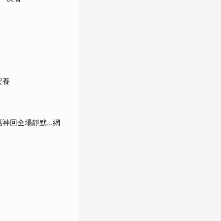
安養
回全場靜默...網