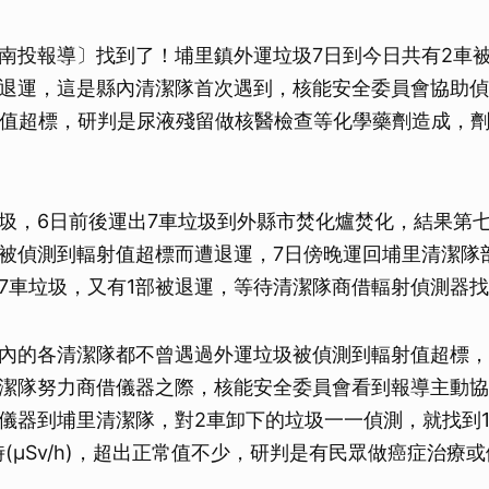
南投報導〕找到了！埔里鎮外運垃圾7日到今日共有2車
退運，這是縣內清潔隊首次遇到，核能安全委員會協助偵
射值超標，研判是尿液殘留做核醫檢查等化學藥劑造成，
圾，6日前後運出7車垃圾到外縣市焚化爐焚化，結果第七
被偵測到輻射值超標而遭退運，7日傍晚運回埔里清潔隊
7車垃圾，又有1部被退運，等待清潔隊商借輻射偵測器
內的各清潔隊都不曾遇過外運垃圾被偵測到輻射值超標，
潔隊努力商借儀器之際，核能安全委員會看到報導主動協
儀器到埔里清潔隊，對2車卸下的垃圾一一偵測，就找到1
時(µSv/h)，超出正常值不少，研判是有民眾做癌症治療
。