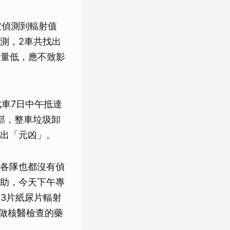
被偵測到輻射值
測，2車共找出
劑量低，應不致影
車7日中午抵達
部，整車垃圾卸
找出「元凶」。
各隊也都沒有偵
助，今天下午專
3片紙尿片輻射
或做核醫檢查的藥