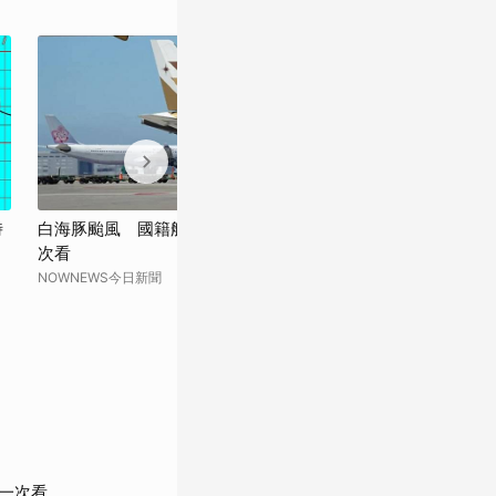
時
白海豚颱風 國籍航空明後天航班異動一
白海豚颱風將帶
次看
颱工作
NOWNEWS今日新聞
太報
一次看