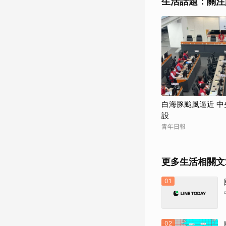
生活話題：關注
白海豚颱風逼近 
設
青年日報
更多生活相關文
01
02