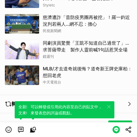
Styletc
慈濟遭詐「昔防疫男團再被挖」！羅一鈞近
況判若兩人…網不忍：擔心
民視新聞網
同劇演員驚覺「王凱不知道自己過世了」...
求菩薩帶走 製作人靈前喊1句話惹哭全場
鏡週刊
MLB/才去道奇就後悔？道奇新王牌史庫柏：
想回老虎
中天電視台
轉發 (0)
全新體驗！一鍵引用此內容，透過發布貼
可以轉發或引用此內容至自己的貼文中，
文來輕鬆表達個人立場。
來發表您的評論或觀點。
貼文 (0)
建立貼文