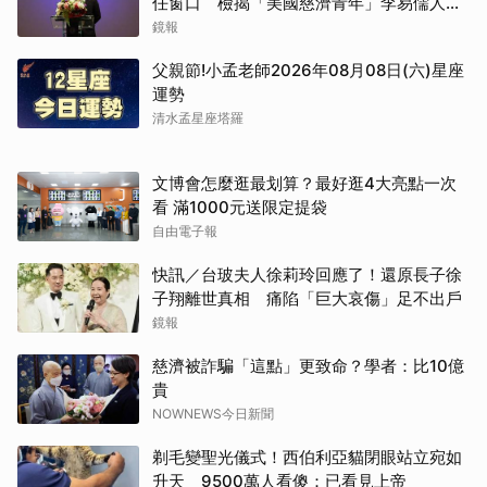
任窗口 檢揭「美國慈濟青年」李易儒人脈
網絡
鏡報
父親節!小孟老師2026年08月08日(六)星座
運勢
清水孟星座塔羅
文博會怎麼逛最划算？最好逛4大亮點一次
看 滿1000元送限定提袋
自由電子報
快訊／台玻夫人徐莉玲回應了！還原長子徐
子翔離世真相 痛陷「巨大哀傷」足不出戶
鏡報
慈濟被詐騙「這點」更致命？學者：比10億
貴
NOWNEWS今日新聞
剃毛變聖光儀式！西伯利亞貓閉眼站立宛如
升天 9500萬人看傻：已看見上帝