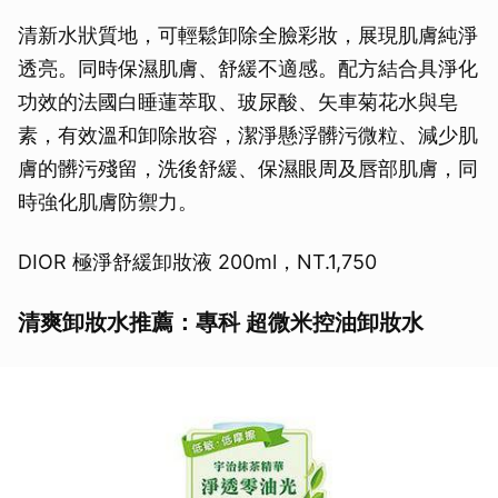
清新水狀質地，可輕鬆卸除全臉彩妝，展現肌膚純淨
透亮。同時保濕肌膚、舒緩不適感。配方結合具淨化
功效的法國白睡蓮萃取、玻尿酸、矢車菊花水與皂
素，有效溫和卸除妝容，潔淨懸浮髒污微粒、減少肌
膚的髒污殘留，洗後舒緩、保濕眼周及唇部肌膚，同
時強化肌膚防禦力。
DIOR 極淨舒緩卸妝液 200ml，NT.1,750
清爽卸妝水推薦：專科 超微米控油卸妝水