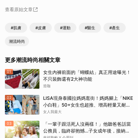
查看原始文章
#肌膚
#皮膚
#運動
#醫生
#產生
潮流時尚
更多潮流時尚相關文章
01
女生內褲前面的「蝴蝶結」真正用途曝光！
不只裝飾還有2大神功能
造咖
02
LISA現身泰國拉媽媽逛街！媽媽腳上「NIKE
小白鞋」50+女生也超推、增高輕量又耐
走！
女人我最大
03
「一輩子跟活死人沒兩樣！」他聽爸爸話當
公務員，臨終卻抱憾…子女成年後，接納與
欣賞就夠了
幸福熟齡 X 今周刊