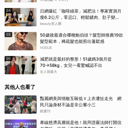
04
日網爆紅「咖啡綠茶」減肥法！專家實測月
瘦6.2公斤，零忌口、輕鬆鏟肉、肚子變
小！
beauty美人圈
05
50歲後最適合哪種鮑伯頭？髮型師推薦19款
髮型範本，稀疏髮也能剪出蓬鬆感
VOGUE
06
減肥就是最好的整形！51歲媽3個月從
70→58kg，女兒一看驚喊認不出
女人我最大
其他人也看了
豔麗網美與情敵互毆低Ｖ上衣遭扯走光 網
民只論身材不論是非公審小三
鏡週刊
牽線慈濟高層就是他！跪拜證嚴法師打開信