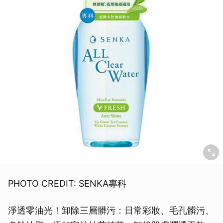
PHOTO CREDIT: SENKA專科
淨透零油光！卸除三層髒污：日常彩妝、毛孔髒污、