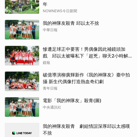
年
NOWNEWS今日新聞
我的神隊友殺青 邱以太不捨
中華日報
慘遭足球正中要害！男偶像因此補鏡頭加
戲 邱以太被曝私下「超兇」聊天2小時解
心結
鏡報
破億導演柳廣輝新作《我的神隊友》臺中拍
攝 新生代偶像打造熱血奇幻劇
青年日報
電影「我的神隊友」殺青(圖)
中央通訊社
我的神隊友殺青 劇組情誼深厚邱以太感嘆
不捨