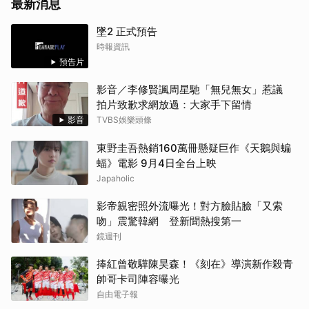
最新消息
墜2 正式預告
時報資訊
預告片
影音／李修賢諷周星馳「無兒無女」惹議
拍片致歉求網放過：大家手下留情
影音
TVBS娛樂頭條
東野圭吾熱銷160萬冊懸疑巨作《天鵝與蝙
蝠》電影 9月4日全台上映
Japaholic
影帝親密照外流曝光！對方臉貼臉「又索
吻」震驚韓網 登新聞熱搜第一
鏡週刊
捧紅曾敬驊陳昊森！《刻在》導演新作殺青
帥哥卡司陣容曝光
自由電子報