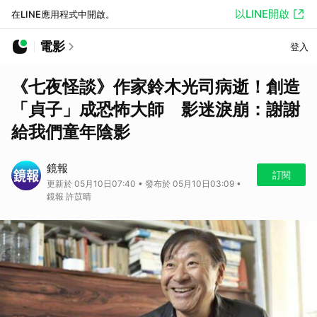
以LINE開啟
在LINE應用程式中開啟。
電影
登入
《七夜怪談》作家鈴木光司病逝！創造
「貞子」成恐怖大師 影迷淚崩：謝謝
給我們童年陰影
鏡報
訂閱
更新於 05月10日07:40 • 發布於 05月10日03:09 •
鏡報 許苡晴