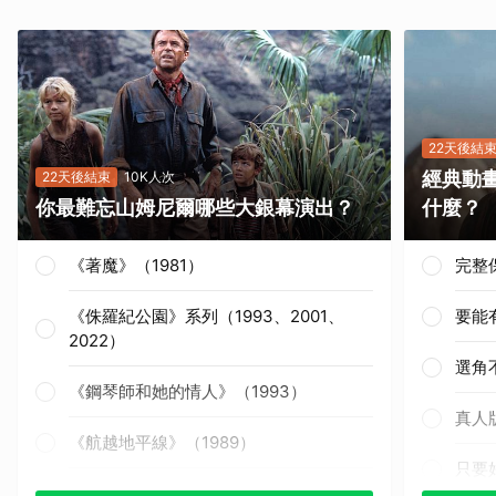
22天後結
經典動
22天後結束
10K人次
你最難忘山姆尼爾哪些大銀幕演出？
什麼？
《著魔》（1981）
完整
《侏羅紀公園》系列（1993、2001、
要能
2022）
選角
《鋼琴師和她的情人》（1993）
真人
《航越地平線》（1989）
只要
《獵殺紅色十月》（1990）