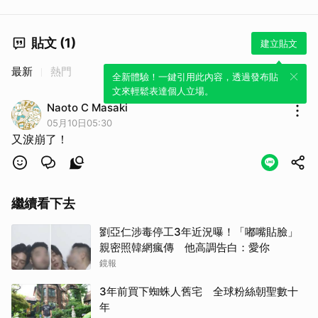
貼文 (1)
建立貼文
最新
熱門
全新體驗！一鍵引用此內容，透過發布貼
文來輕鬆表達個人立場。
Naoto C Masaki
05月10日05:30
又淚崩了！
繼續看下去
劉亞仁涉毒停工3年近況曝！「嘟嘴貼臉」
親密照韓網瘋傳 他高調告白：愛你
鏡報
3年前買下蜘蛛人舊宅 全球粉絲朝聖數十
年