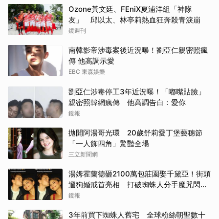
Ozone黃文廷、FEniX夏浦洋組「神隊
友」 邱以太、林亭莉熱血狂奔殺青淚崩
鏡週刊
南韓影帝涉毒案後近況曝！劉亞仁親密照瘋
傳 他高調示愛
EBC 東森娛樂
劉亞仁涉毒停工3年近況曝！「嘟嘴貼臉」
親密照韓網瘋傳 他高調告白：愛你
鏡報
拋開阿湯哥光環 20歲舒莉愛丁堡藝穗節
「一人飾四角」驚豔全場
三立新聞網
湯姆霍蘭德砸2100萬包莊園娶千黛亞！街頭
遛狗婚戒首亮相 打破蜘蛛人分手魔咒閃爆
全場
鏡報
3年前買下蜘蛛人舊宅 全球粉絲朝聖數十