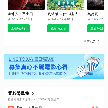
蜘蛛人：重生日
劇場版 吉伊卡哇 人魚
奧德賽
島的秘密
9.1
•
07月28日
9.4
•
07月30日
8.9
•
07月1
查看時刻表
查看時刻表
查看時刻表
查看更多
電影聲量榜
看哪部電影？參考LINE TODAY專屬榜單
蜘蛛人：重生日
9.1