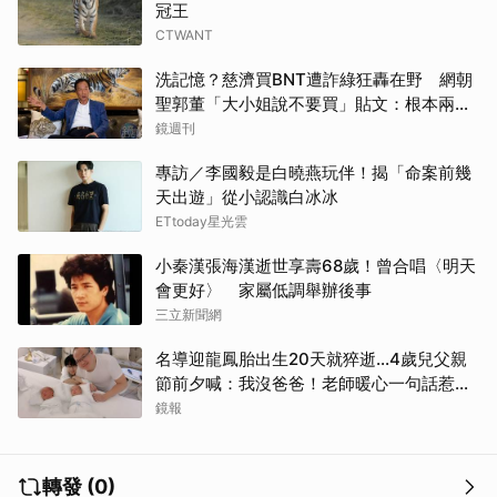
冠王
CTWANT
洗記憶？慈濟買BNT遭詐綠狂轟在野 網朝
聖郭董「大小姐說不要買」貼文：根本兩碼
事
鏡週刊
專訪／李國毅是白曉燕玩伴！揭「命案前幾
天出遊」從小認識白冰冰
ETtoday星光雲
小秦漢張海漢逝世享壽68歲！曾合唱〈明天
會更好〉 家屬低調舉辦後事
三立新聞網
名導迎龍鳳胎出生20天就猝逝...4歲兒父親
節前夕喊：我沒爸爸！老師暖心一句話惹哭
遺孀
鏡報
轉發 (0)