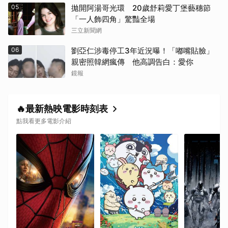
05
拋開阿湯哥光環 20歲舒莉愛丁堡藝穗節
「一人飾四角」驚豔全場
三立新聞網
06
劉亞仁涉毒停工3年近況曝！「嘟嘴貼臉」
親密照韓網瘋傳 他高調告白：愛你
鏡報
🔥最新熱映電影時刻表
點我看更多電影介紹