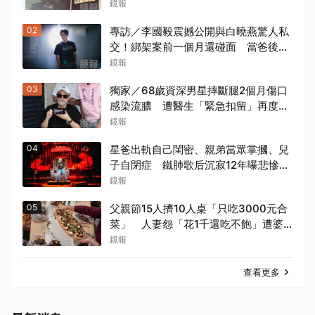
場霸凌、超速仔拒繳罰單 外交部要查
鏡報
了
02
專訪／李國毅震撼公開與白曉燕驚人私
交！綁架案前一個月還碰面 當爸後甘
願「一輩子」親自接送小孩
鏡報
03
獨家／68歲資深男星摔斷腿2個月傷口
感染流膿 遭醫生「緊急扣留」再度動
刀！妻心力交瘁曝現況
鏡報
04
星爸出軌自己閨密、親弟當眾掌摑、兒
子自閉症 鐵肺歌后沉寂12年曝悲慘人
生
鏡報
05
父親節15人擠10人桌「只吃3000元合
菜」 人妻怨「花1千還吃不飽」遭婆
婆阻加菜
鏡報
查看更多