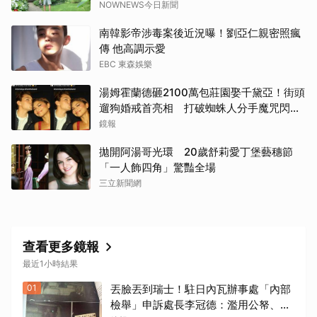
NOWNEWS今日新聞
南韓影帝涉毒案後近況曝！劉亞仁親密照瘋
傳 他高調示愛
EBC 東森娛樂
湯姆霍蘭德砸2100萬包莊園娶千黛亞！街頭
遛狗婚戒首亮相 打破蜘蛛人分手魔咒閃爆
全場
鏡報
拋開阿湯哥光環 20歲舒莉愛丁堡藝穗節
「一人飾四角」驚豔全場
三立新聞網
查看更多鏡報
最近1小時結果
01
丟臉丟到瑞士！駐日內瓦辦事處「內部
檢舉」申訴處長李冠德：濫用公帑、職