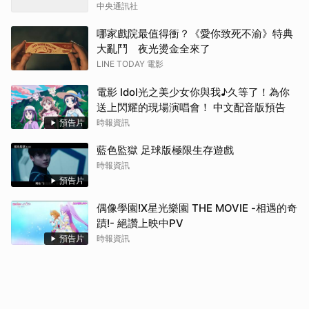
中央通訊社
哪家戲院最值得衝？《愛你致死不渝》特典
大亂鬥 夜光燙金全來了
LINE TODAY 電影
電影 Idol光之美少女你與我♪久等了！為你
送上閃耀的現場演唱會！ 中文配音版預告
預告片
時報資訊
藍色監獄 足球版極限生存遊戲
時報資訊
預告片
偶像學園!X星光樂園 THE MOVIE -相遇的奇
蹟!- 絕讚上映中PV
預告片
時報資訊