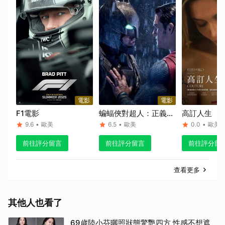
電影
電影
F1電影
蝙蝠俠對超人：正義曙
高訂人生
光 終極加長版
9.6
•
歐美
6.5
•
歐美
0.0
•
歐美
前往評分留言
前往評分留言
前往評分留
查看更多
其他人也看了
69歲陸小芬曬照狀態驚艷四方 性感不想遮