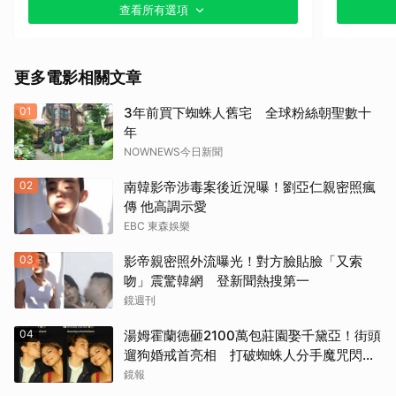
查看所有選項
其他
《戰慄黑洞》（1995）
更多電影相關文章
《撕裂地平線》（1997）
01
3年前買下蜘蛛人舊宅 全球粉絲朝聖數十
《變人》（1999）
年
NOWNEWS今日新聞
《鋼鐵墳墓》（2013）
02
南韓影帝涉毒案後近況曝！劉亞仁親密照瘋
《震盪效應》(2015)
傳 他高調示愛
EBC 東森娛樂
《神鬼嚎野人》（2016）
03
影帝親密照外流曝光！對方臉貼臉「又索
吻」震驚韓網 登新聞熱搜第一
《網住愛情》（2004）
鏡週刊
其他（歡迎貼文分享）
04
湯姆霍蘭德砸2100萬包莊園娶千黛亞！街頭
遛狗婚戒首亮相 打破蜘蛛人分手魔咒閃爆
全場
鏡報