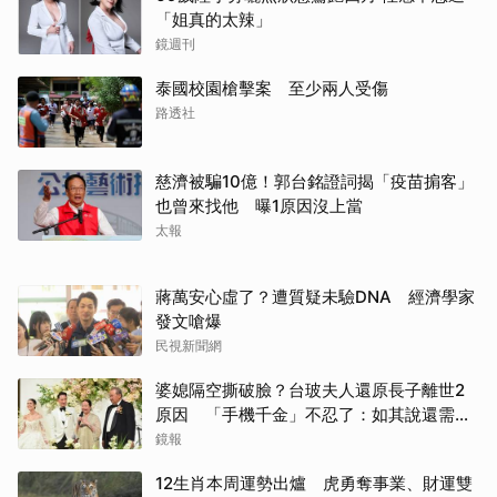
「姐真的太辣」
鏡週刊
泰國校園槍擊案 至少兩人受傷
路透社
慈濟被騙10億！郭台銘證詞揭「疫苗掮客」
也曾來找他 曝1原因沒上當
太報
蔣萬安心虛了？遭質疑未驗DNA 經濟學家
發文嗆爆
民視新聞網
婆媳隔空撕破臉？台玻夫人還原長子離世2
原因 「手機千金」不忍了：如其說還需要
離開嗎？
鏡報
12生肖本周運勢出爐 虎勇奪事業、財運雙