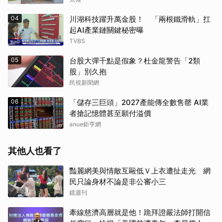
04
川湖科技躍升萬金股！ 「兩根鐵滑軌」扛
起AI產業鏈關鍵秘密曝
TVBS
05
台股大彈千點是假象？杜金龍警告「2類
股」別久抱
民視新聞網
06
「儲存三巨頭」2027產能傳全數售罄 AI業
者搶記憶體甚至願付溢價
anue鉅亨網
其他人也看了
豔麗網美與情敵互毆低Ｖ上衣遭扯走光 網
民只論身材不論是非公審小三
鏡週刊
牽線慈濟高層就是他！跪拜證嚴法師打開信