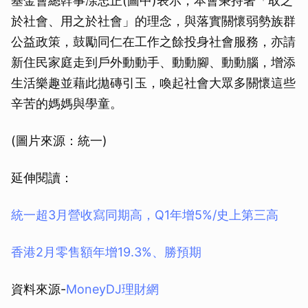
基金會總幹事凃忠正(圖中)表示，本會秉持著「取之
於社會、用之於社會」的理念，與落實關懷弱勢族群
公益政策，鼓勵同仁在工作之餘投身社會服務，亦請
新住民家庭走到戶外動動手、動動腳、動動腦，增添
生活樂趣並藉此拋磚引玉，喚起社會大眾多關懷這些
辛苦的媽媽與學童。
(圖片來源：統一)
延伸閱讀：
統一超3月營收寫同期高，Q1年增5%/史上第三高
香港2月零售額年增19.3%、勝預期
資料來源-
MoneyDJ理財網