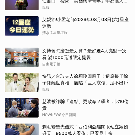
任窗口 檢揭「美國慈濟青年」李易儒人脈
網絡
鏡報
父親節!小孟老師2026年08月08日(六)星座
運勢
清水孟星座塔羅
文博會怎麼逛最划算？最好逛4大亮點一次
看 滿1000元送限定提袋
自由電子報
快訊／台玻夫人徐莉玲回應了！還原長子徐
子翔離世真相 痛陷「巨大哀傷」足不出戶
鏡報
慈濟被詐騙「這點」更致命？學者：比10億
貴
NOWNEWS今日新聞
剃毛變聖光儀式！西伯利亞貓閉眼站立宛如
升天 9500萬人看傻：已看見上帝