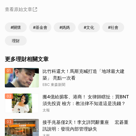
查看原始文章
#關懷
#基金會
#媽媽
#文化
#社會
理財
更多理財相關文章
01
比竹科還大！馬斯克喊打造「地球最大建
築」 亮點一次看
EBC 東森新聞
02
搬4億給掮客、港商！ 女律師瞎扯：買BNT
須先投資 檢方：教法律不知道這是洗錢？
太報
03
接手兆基僅2天！李文詳閃辭董座 宏碁重
訊說明：發現內部管理缺失
太報