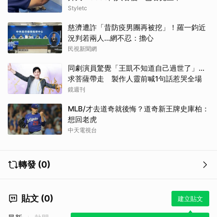
Styletc
慈濟遭詐「昔防疫男團再被挖」！羅一鈞近
況判若兩人…網不忍：擔心
民視新聞網
同劇演員驚覺「王凱不知道自己過世了」...
求菩薩帶走 製作人靈前喊1句話惹哭全場
鏡週刊
MLB/才去道奇就後悔？道奇新王牌史庫柏：
想回老虎
中天電視台
轉發 (0)
貼文 (0)
建立貼文