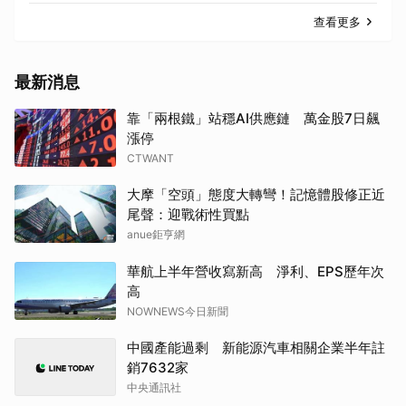
查看更多
最新消息
靠「兩根鐵」站穩AI供應鏈 萬金股7日飆
漲停
CTWANT
大摩「空頭」態度大轉彎！記憶體股修正近
尾聲：迎戰術性買點
anue鉅亨網
華航上半年營收寫新高 淨利、EPS歷年次
高
NOWNEWS今日新聞
中國產能過剩 新能源汽車相關企業半年註
銷7632家
中央通訊社