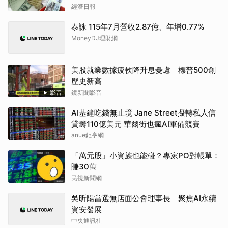
經濟日報
泰詠 115年7月營收2.87億、年增0.77%
MoneyDJ理財網
美股就業數據疲軟降升息憂慮 標普500創
歷史新高
影音
鏡新聞影音
AI基建吃錢無止境 Jane Street擬轉私人信
貸籌110億美元 華爾街也瘋AI軍備競賽
anue鉅亨網
「萬元股」小資族也能碰？專家PO對帳單：
賺30萬
民視新聞網
吳昕陽當選無店面公會理事長 聚焦AI永續
資安發展
中央通訊社