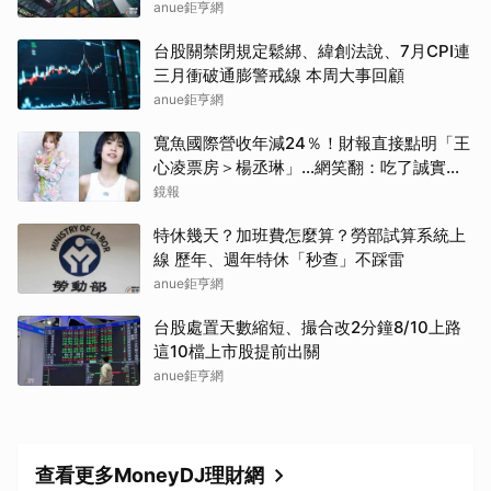
anue鉅亨網
台股關禁閉規定鬆綁、緯創法說、7月CPI連
三月衝破通膨警戒線 本周大事回顧
anue鉅亨網
寬魚國際營收年減24％！財報直接點明「王
心凌票房＞楊丞琳」…網笑翻：吃了誠實果
實？
鏡報
特休幾天？加班費怎麼算？勞部試算系統上
線 歷年、週年特休「秒查」不踩雷
anue鉅亨網
台股處置天數縮短、撮合改2分鐘8/10上路
這10檔上市股提前出關
取消
anue鉅亨網
查看更多MoneyDJ理財網