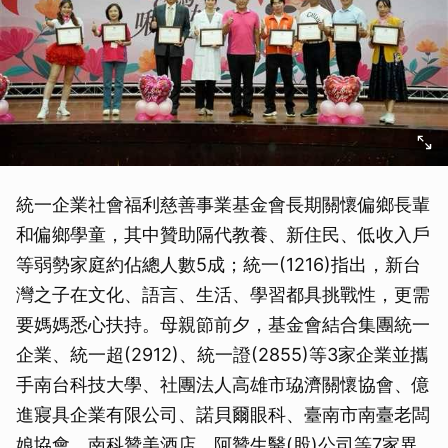
統一企業社會福利慈善事業基金會長期關懷偏鄉長輩
和偏鄉學童，其中贊助隔代教養、新住民、低收入戶
等弱勢家庭約佔總人數5成；統一(1216)指出，新台
灣之子在文化、語言、生活、學習都具挑戰性，更需
要媽媽悉心扶持。母親節前夕，基金會結合集團統一
企業、統一超(2912)、統一證(2855)等3家企業並攜
手南台科技大學、社團法人高雄市珕濟關懷協會、億
進寢具企業有限公司、諾貝爾眼科、臺南市南臺老闆
娘協會、南科贊美酒店、阿贊生醫(股)公司等7家異