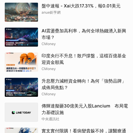
盤中速報 - Xai大跌17.31%，報0.01美元
anue鉅亨網
AI震盪疊加高利率，為何全球熱錢湧入新興
市場？
CMoney
印度央行不升息！散戶撐盤，這檔百億基金
迎資金順風
CMoney
升息壓力減輕資金轉向！為何「強勢品牌」
成佈局焦點？
CMoney
傳輝達擬砸30億美元入股Lancium 布局電
力基礎設施
中央通訊社
實支實付限購！看病變貴躲不掉，讓醫療通