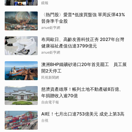
鏡報
〈熱門股〉愛普*低接買盤強 單周反彈43%
晉身準千金股
anue鉅亨網
布局歐日、高齡友善科技正夯 2027年台灣
健康福祉產值估達3799億元
anue鉅亨網
澳洲BHP鐵礦砂港口20年首見罷工 員工展
開2天停工
民視新聞網
慈濟資產雄厚！帳列土地不動產破8百億、
年捐贈收入逾70億
自由電子報
AI旺！七月出口達753億美元 成史上第3高
台視