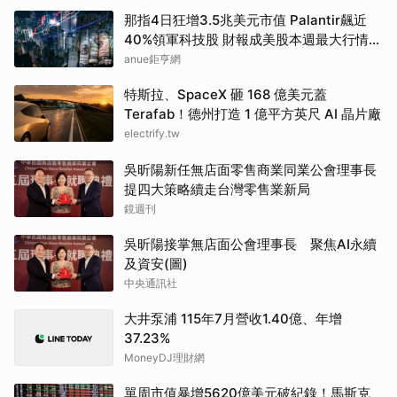
那指4日狂增3.5兆美元市值 Palantir飆近
40%領軍科技股 財報成美股本週最大行情推
手
anue鉅亨網
特斯拉、SpaceX 砸 168 億美元蓋
Terafab！德州打造 1 億平方英尺 AI 晶片廠
electrify.tw
吳昕陽新任無店面零售商業同業公會理事長
提四大策略續走台灣零售業新局
鏡週刊
吳昕陽接掌無店面公會理事長 聚焦AI永續
及資安(圖)
中央通訊社
大井泵浦 115年7月營收1.40億、年增
37.23%
MoneyDJ理財網
單周市值暴增5620億美元破紀錄！馬斯克