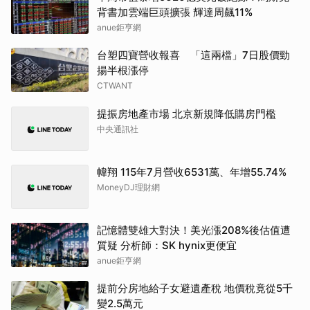
背書加雲端巨頭擴張 輝達周飆11%
anue鉅亨網
台塑四寶營收報喜 「這兩檔」7日股價勁
揚半根漲停
CTWANT
提振房地產市場 北京新規降低購房門檻
中央通訊社
幃翔 115年7月營收6531萬、年增55.74%
MoneyDJ理財網
記憶體雙雄大對決！美光漲208%後估值遭
質疑 分析師：SK hynix更便宜
anue鉅亨網
提前分房地給子女避遺產稅 地價稅竟從5千
變2.5萬元