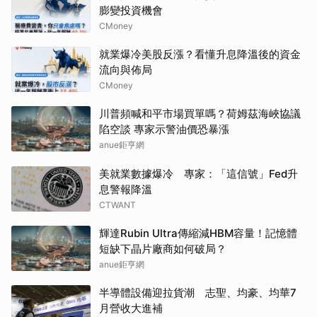
膨變投資機會
CMoney
就業爆冷美股反漲？看懂升息降溫後的資金
流向與佈局
CMoney
川普頻喊和平市場買單嗎？荷姆茲海峽協議
陷空談 專家示警油價恐暴漲
anue鉅亨網
美就業數據爆冷 專家：「這信號」Fed升
息警報降溫
CTWANT
輝達Rubin Ultra傳縮減HBM容量！記憶體
短缺下晶片廠商如何破局？
anue鉅亨網
半導體設備迎拉貨潮 志聖、均豪、均華7
月營收大進補