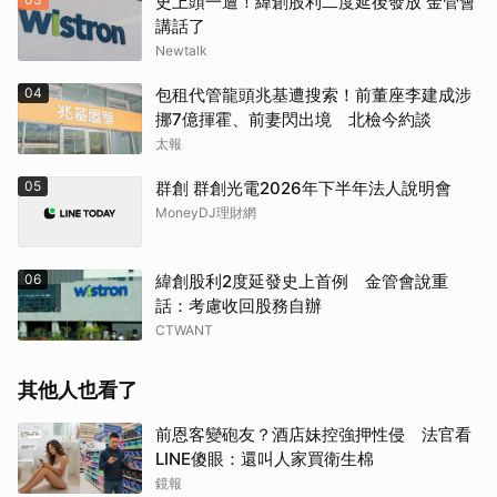
史上頭一遭！緯創股利二度延後發放 金管會
講話了
Newtalk
04
包租代管龍頭兆基遭搜索！前董座李建成涉
挪7億揮霍、前妻閃出境 北檢今約談
太報
05
群創 群創光電2026年下半年法人說明會
MoneyDJ理財網
06
緯創股利2度延發史上首例 金管會說重
話：考慮收回股務自辦
CTWANT
其他人也看了
前恩客變砲友？酒店妹控強押性侵 法官看
LINE傻眼：還叫人家買衛生棉
鏡報