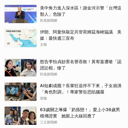
美中角力進入深水區！謝金河示警「台灣這
類人」危險了
民視新聞網
伊朗、阿曼快敲定共管荷姆茲海峽協議 美
媒：最快週三宣布
太報
怒告李怡貞妨害名譽吞敗！黃宥嘉遭嗆「認
證訟棍」慘了
民視新聞網
AI短劇成癮？長輩狂追停不下來，子女崩潰
「角色對調」！專家警告恐陷腦腐
造咖
63歲關之琳爆「奶孫戀！」愛上小36歲男
模傳證實 她親上火線回應了
三立新聞網