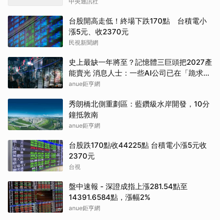
中央通訊社
台股開高走低！終場下跌170點 台積電小
漲5元、收2370元
民視新聞網
史上最缺一年將至？記憶體三巨頭把2027產
能賣光 消息人士：一些AI公司已在「跪求晶
片」
anue鉅亨網
秀朗橋北側重劃區：藍鑽級水岸開發，10分
鐘抵敦南
anue鉅亨網
台股跌170點收44225點 台積電小漲5元收
2370元
台視
盤中速報 - 深證成指上漲281.54點至
14391.6584點，漲幅2%
anue鉅亨網