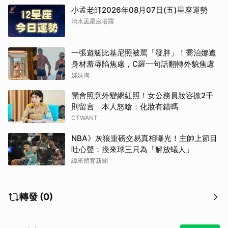
小孟老師2026年08月07日(五)星座運勢
清水孟星座塔羅
一張遊艇比基尼照被罵「發胖」！喬治娜遭
身材羞辱陷焦慮，C羅一句話翻轉外貌焦慮
姊妹淘
開會照意外變網紅照！女公務員妝容掀2千
則留言 本人怒嗆：化妝有錯嗎
CTWANT
NBA》灰狼重磅交易真相曝光！主帥上節目
吐心聲：換來球三只為「解放蟻人」
緯來體育新聞
轉發 (0)