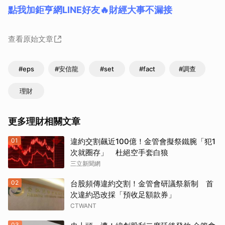
點我加鉅亨網LINE好友🔥財經大事不漏接
查看原始文章
#eps
#安信龍
#set
#fact
#調查
理財
更多理財相關文章
01
違約交割飆近100億！金管會擬祭鐵腕「犯1
次就圈存」 杜絕空手套白狼
三立新聞網
02
台股頻傳違約交割！金管會研議祭新制 首
次違約恐改採「預收足額款券」
CTWANT
03