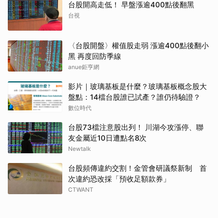
台股開高走低！ 早盤漲逾400點後翻黑
台視
〈台股開盤〉權值股走弱 漲逾400點後翻小
黑 再度回防季線
anue鉅亨網
影片｜玻璃基板是什麼？玻璃基板概念股大
盤點：14檔台股誰已試產？誰仍待驗證？
數位時代
台股73檔注意股出列！ 川湖今攻漲停、聯
友金屬近10日遭點名8次
Newtalk
台股頻傳違約交割！金管會研議祭新制 首
取消
次違約恐改採「預收足額款券」
CTWANT