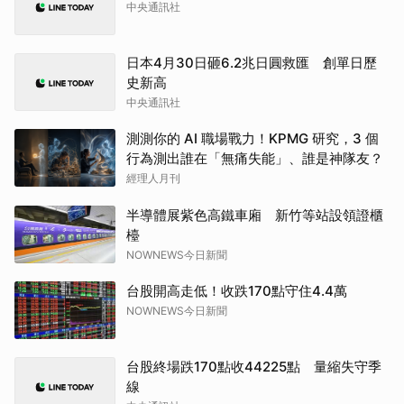
中央通訊社
日本4月30日砸6.2兆日圓救匯 創單日歷
史新高
中央通訊社
測測你的 AI 職場戰力！KPMG 研究，3 個
行為測出誰在「無痛失能」、誰是神隊友？
經理人月刊
半導體展紫色高鐵車廂 新竹等站設領證櫃
檯
NOWNEWS今日新聞
台股開高走低！收跌170點守住4.4萬
NOWNEWS今日新聞
台股終場跌170點收44225點 量縮失守季
線