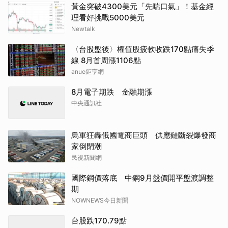
黃金突破4300美元「先喘口氣」！基金經
理看好挑戰5000美元
Newtalk
〈台股盤後〉權值股疲軟收跌170點痛失季
線 8月首周漲1106點
anue鉅亨網
8月電子期跌 金融期漲
中央通訊社
烏軍狂轟俄國電商巨頭 供應鏈斷裂爆發商
家倒閉潮
民視新聞網
國際鋼價落底 中鋼9月盤價開平盤渡調整
期
NOWNEWS今日新聞
台股跌170.79點