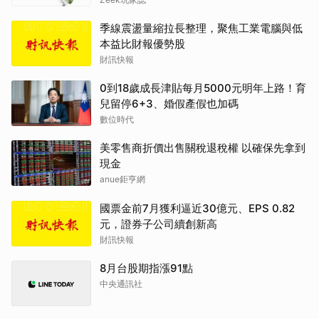
季線震盪量縮拉長整理，聚焦工業電腦與低
本益比財報優勢股
財訊快報
0到18歲成長津貼每月5000元明年上路！育
兒留停6+3、婚假產假也加碼
數位時代
美零售商折價出售關稅退稅權 以確保先拿到
現金
anue鉅亨網
國票金前7月獲利逼近30億元、EPS 0.82
元，證券子公司續創新高
財訊快報
8月台股期指漲91點
中央通訊社