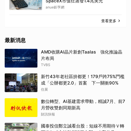
SpaceX市值狂蒸發1.4兆美元
anue鉅亨網
查看更多
最新消息
AMD收購AI晶片新創Taalas 強化推論晶
片布局
TVBS
新竹43年老社區拚都更！179戶跨75%門檻
成「公辦都更2.0」首案 下一關衝90%
住展
數位轉型、AI基建需求帶動，精誠7月、前7
月營收雙創同期新高
財訊快報
國泰投信鄭立誠看台股：短線不用期待Ｖ轉