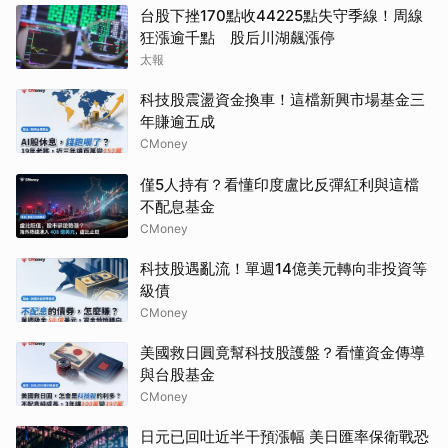
台股下挫170點收44225點失守季線！周線
狂漲逾千點 股后川湖飆漲停
太報
科技股震盪資金換車！這檔新興市場基金三
年賺逾五成
CMoney
僅5人持有？看懂印度盧比反彈紅利與這檔
不配息基金
CMoney
科技股遇亂流！單週14億美元轉向非投資等
級債
CMoney
美國救日圓竟幫科技股護盤？看懂資金傳導
與台股基金
CMoney
日元已回吐近半干預漲幅 美日匯率保衛戰恐