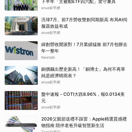
下半年「主被動ETF四六配」攻守兼具
anue鉅亨網
汎瑋7月、前7月營收雙創同期新高 布局AI伺
服器效益有成
anue鉅亨網
緯創營收開派對！7月業績猛衝 前7月包辦去
年一整年
Newtalk
銅價飆出歷史新高！「銅博士」為何不再單
純是經濟晴雨表？
anue鉅亨網
盤中速報 - COTI大跌8.96%，報0.0134美
元
anue鉅亨網
2026父親節送禮不踩雷：Apple精選質感禮
物指南 陪伴老爸升級智慧新生活
Zeek玩家誌