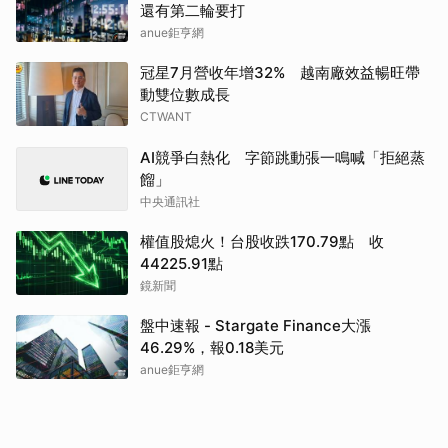
還有第二輪要打
anue鉅亨網
冠星7月營收年增32% 越南廠效益暢旺帶
動雙位數成長
CTWANT
AI競爭白熱化 字節跳動張一鳴喊「拒絕蒸
餾」
中央通訊社
權值股熄火！台股收跌170.79點 收
44225.91點
鏡新聞
盤中速報 - Stargate Finance大漲
46.29%，報0.18美元
anue鉅亨網