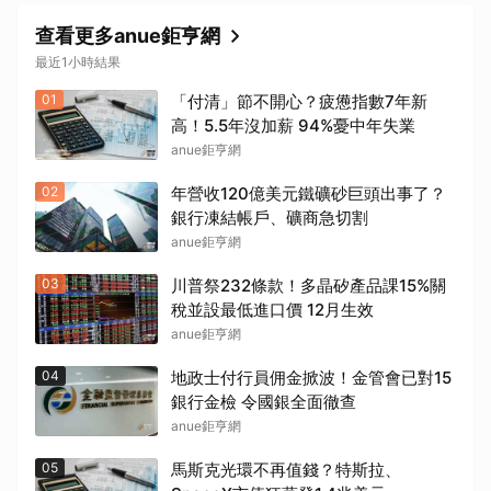
查看更多anue鉅亨網
最近1小時結果
01
「付清」節不開心？疲憊指數7年新
高！5.5年沒加薪 94%憂中年失業
anue鉅亨網
02
年營收120億美元鐵礦砂巨頭出事了？
銀行凍結帳戶、礦商急切割
anue鉅亨網
03
川普祭232條款！多晶矽產品課15%關
稅並設最低進口價 12月生效
anue鉅亨網
04
地政士付行員佣金掀波！金管會已對15
銀行金檢 令國銀全面徹查
anue鉅亨網
05
馬斯克光環不再值錢？特斯拉、