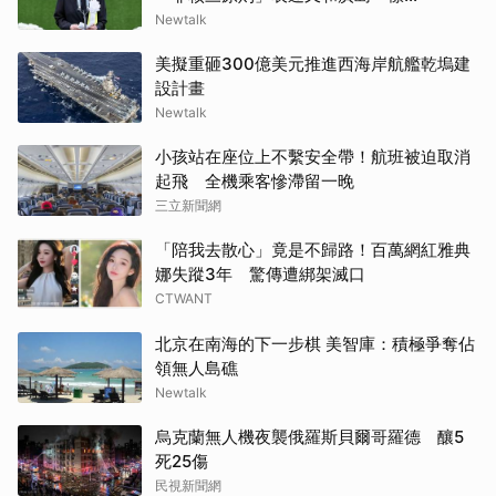
Newtalk
美擬重砸300億美元推進西海岸航艦乾塢建
設計畫
Newtalk
小孩站在座位上不繫安全帶！航班被迫取消
起飛 全機乘客慘滯留一晚
三立新聞網
「陪我去散心」竟是不歸路！百萬網紅雅典
娜失蹤3年 驚傳遭綁架滅口
CTWANT
北京在南海的下一步棋 美智庫：積極爭奪佔
領無人島礁
Newtalk
烏克蘭無人機夜襲俄羅斯貝爾哥羅德 釀5
死25傷
民視新聞網