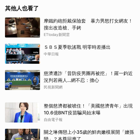
其他人也看了
摩鐵約砲拒戴保險套 暴力男怒打女網友！
搜出改造槍、手銬
ETtoday新聞雲
ＳＢＳ夏季歌謠戰 明零時差播出
中華日報
慈濟遭詐「昔防疫男團再被挖」！羅一鈞近
況判若兩人…網不忍：擔心
民視新聞網
整個慈濟都被唬住！「美國慈濟青年」出現
10.6億BNT疫苗騙局始末曝
自由電子報
關之琳傳戀上小35歲的鮮肉嫩模展開「嬤孫
戀」？本尊回應了