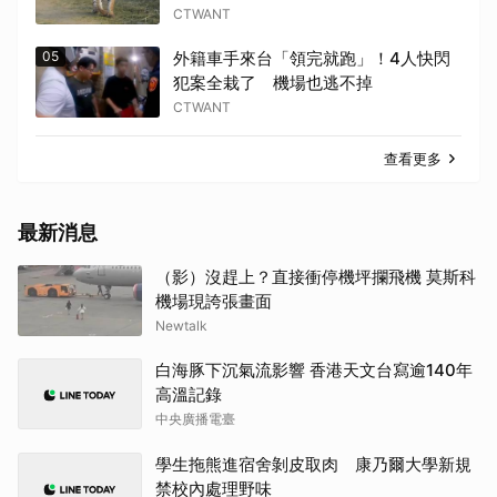
CTWANT
05
外籍車手來台「領完就跑」！4人快閃
犯案全栽了 機場也逃不掉
CTWANT
查看更多
最新消息
（影）沒趕上？直接衝停機坪攔飛機 莫斯科
機場現誇張畫面
Newtalk
白海豚下沉氣流影響 香港天文台寫逾140年
高溫記錄
中央廣播電臺
學生拖熊進宿舍剝皮取肉 康乃爾大學新規
禁校內處理野味