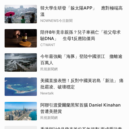
韓大學生研發「躲太陽APP」 應對極端高
溫
NOWNEWS今日新聞
陪伴8年竟非親孫？兒子車禍亡「祖父母求
驗DNA」 生母1反應陷僵局
CTWANT
今年最強颱「海豚」登陸中國浙江 撤離逾
百萬人
民視新聞網
美國直接表態！反對中國黃岩島「新法」 痛
批霸凌、破壞穩定
Newtalk
阿聯引渡愛爾蘭黑幫首腦 Daniel Kinahan
曾遭美懸賞
民視新聞網