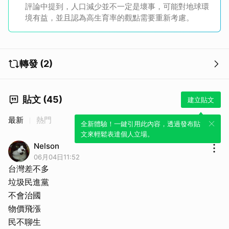
評論中提到，人口減少並不一定是壞事，可能對地球環
境有益，並且認為高生育率的觀點需要重新考慮。
轉發 (2)
貼文 (45)
建立貼文
最新
熱門
全新體驗！一鍵引用此內容，透過發布貼
文來輕鬆表達個人立場。
Nelson
06月04日11:52
台灣差不多
垃圾民進黨
不會治國
物價飛漲
民不聊生