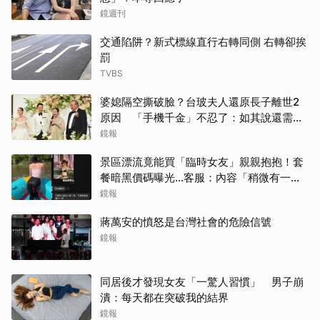
鏡週刊
交通陷阱？新式標線直行右轉同側 右轉卻挨
罰
TVBS
婆媳隔空撕破臉？台玻夫人還原長子離世2
原因 「手機千金」不忍了：如其說還需要
離開嗎？
鏡報
景區漂流竟能買「臨時女友」親親抱抱！套
餐暗黑價碼曝光…客服：內容「稍微有一點
尺度」
鏡報
蔣萬安的憤怒是台灣社會的危險信號
鏡報
同居後才發現女友「一驚人習慣」 男子崩
潰：每天都在突破我的結界
鏡報