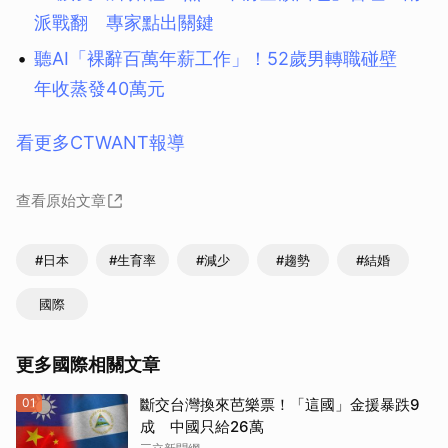
派戰翻 專家點出關鍵
聽AI「裸辭百萬年薪工作」！52歲男轉職碰壁
年收蒸發40萬元
看更多CTWANT報導
查看原始文章
#日本
#生育率
#減少
#趨勢
#結婚
國際
更多國際相關文章
01
斷交台灣換來芭樂票！「這國」金援暴跌9
成 中國只給26萬