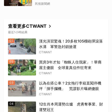
民視新聞網
查看更多CTWANT
最近1小時結果
01
漢光演習驚魂！20多枚105榴砲彈滾落
水溝 軍警急封鎖搶運
CTWANT
02
買房3年才知「蜘蛛人住我家」！華裔
屋主傻眼 全球童真信件狂寄來
CTWANT
03
以為在搭公車？2女拖行李箱直闖停機
坪「揮手攔機」 荒謬影片曝網傻眼
CTWANT
04
12生肖本周運勢出爐 虎勇奪事業、財
運雙冠王