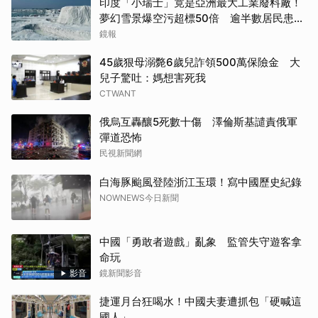
印度「小瑞士」竟是亞洲最大工業廢料廠！
夢幻雪景爆空污超標50倍 逾半數居民患呼
吸道疾病
鏡報
45歲狠母溺斃6歲兒詐領500萬保險金 大
兒子驚吐：媽想害死我
CTWANT
俄烏互轟釀5死數十傷 澤倫斯基譴責俄軍
彈道恐怖
民視新聞網
白海豚颱風登陸浙江玉環！寫中國歷史紀錄
NOWNEWS今日新聞
中國「勇敢者遊戲」亂象 監管失守遊客拿
命玩
影音
鏡新聞影音
捷運月台狂喝水！中國夫妻遭抓包「硬喊這
國人」