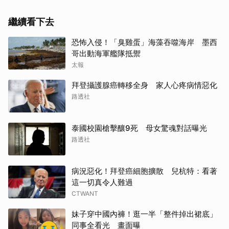
繼續看下去
恐怖入侵！「臭雞蛋」海藻吞噬海岸 墨西
哥出動海軍艦隊抵禦
太報
拜登攝護腺癌轉移全身 家人心疼病情惡化
路透社
泰國校園槍擊釀9死 母女驚魂對話曝光
路透社
病況惡化！拜登癌細胞擴散 兒杭特：看著
這一切真令人難過
CTWANT
妹子穿中國內褲！逛一半「整件掉出裙底」
同事全看光 畫面曝