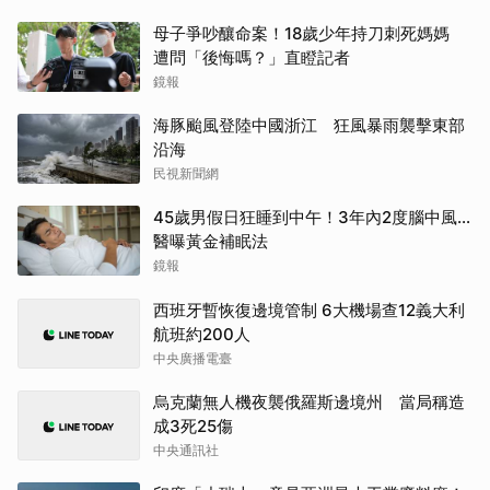
母子爭吵釀命案！18歲少年持刀刺死媽媽
遭問「後悔嗎？」直瞪記者
鏡報
海豚颱風登陸中國浙江 狂風暴雨襲擊東部
沿海
民視新聞網
45歲男假日狂睡到中午！3年內2度腦中風…
醫曝黃金補眠法
鏡報
西班牙暫恢復邊境管制 6大機場查12義大利
航班約200人
中央廣播電臺
烏克蘭無人機夜襲俄羅斯邊境州 當局稱造
成3死25傷
中央通訊社