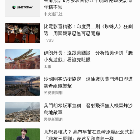
香港預計9月發表首份五年規劃 兩成受訪青
年稱不知
中央通訊社
比電影還精彩！印度男二刷《蜘蛛人》狂劇
透 周圍觀眾忍無可忍開扁
TVBS
伊朗外長：沒跟美國談 分析指美伊拼「膽
小鬼遊戲」看誰先眨眼
太報
沙國剛簽防衛協定 煉油廠與葉門港口即遭
胡希組織襲擊
民視新聞網
葉門胡希叛軍宣稱 發射飛彈無人機轟炸沙
烏地敵軍
民視新聞網
真想要核武？ 高市早苗在長崎原爆紀念式對
「非核三原則」表述又和廣島一樣...