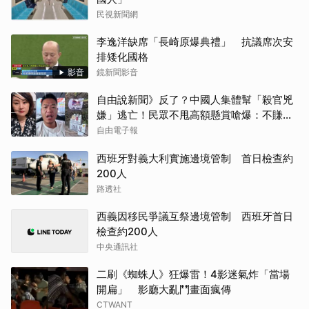
民視新聞網
李逸洋缺席「長崎原爆典禮」 抗議席次安
排矮化國格
影音
鏡新聞影音
自由說新聞》反了？中國人集體幫「殺官兇
嫌」逃亡！民眾不甩高額懸賞嗆爆：不賺缺
德錢
自由電子報
西班牙對義大利實施邊境管制 首日檢查約
200人
路透社
西義因移民爭議互祭邊境管制 西班牙首日
檢查約200人
中央通訊社
二刷《蜘蛛人》狂爆雷！4影迷氣炸「當場
開扁」 影廳大亂鬥畫面瘋傳
CTWANT