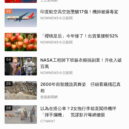
三立新聞網
02
印度航空高空急墜釀17傷！機師被爆毒駕
NOWNEWS今日新聞
03
「櫻桃皇后」今年慘了！出貨量腰斬52%
NOWNEWS今日新聞
04
NASA工程師下班躲衣櫥搞副業！月收入破
百萬
NOWNEWS今日新聞
05
2600年前骷髏詭異舞姿 仔細看藏殘忍真
相
壹蘋新聞網
06
以為在搭公車？2女拖行李箱直闖停機坪
「揮手攔機」 荒謬影片曝網傻眼
CTWANT