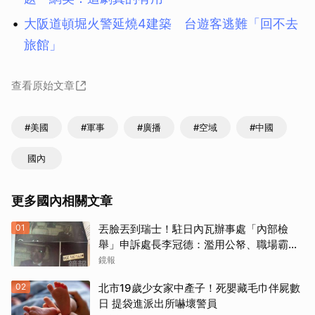
大阪道頓堀火警延燒4建築 台遊客逃難「回不去
旅館」
查看原始文章
#美國
#軍事
#廣播
#空域
#中國
國內
更多國內相關文章
01
丟臉丟到瑞士！駐日內瓦辦事處「內部檢
舉」申訴處長李冠德：濫用公帑、職場霸
凌、超速仔拒繳罰單 外交部要查了
鏡報
02
北市19歲少女家中產子！死嬰藏毛巾伴屍數
日 提袋進派出所嚇壞警員