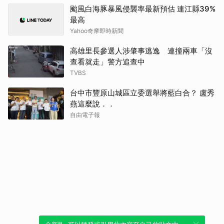
颱風白海豚暴風侵襲率最新預估 連江縣39%
最高
Yahoo奇摩即時新聞
高雄里長參選人涉肇事逃逸 連撞兩車「沒
查看就走」警方追查中
TVBS
台中市豐原山城區立委選舉將藍白合？ 盧秀
燕這麼說．．
自由電子報