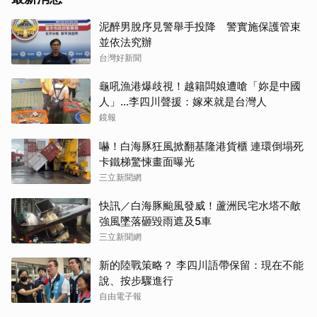
泥醉男脫序見警舉手投降 警實施保護管束
並依法究辦
台灣好新聞
龜吼漁港爆歧視！越籍闆娘遭嗆「妳是中國
人」...李四川聲援：嫁來就是台灣人
鏡報
嚇！白海豚狂風掀翻基隆港貨櫃 連環倒塌死
卡鐵梯驚悚畫面曝光
三立新聞網
快訊／白海豚颱風發威！蘆洲民宅水塔不敵
強風墜落砸毀雨遮及5車
三立新聞網
新的陸戰策略？ 李四川語帶保留：現在不能
說、按步驟進行
自由電子報