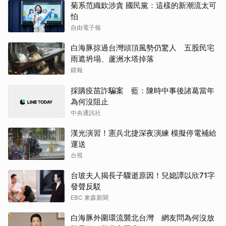
菊系范織欽涉貪 國民黨：這樣的新潮流太可
怕
自由電子報
白海豚掠過台灣頭頂風勢仍驚人 五股民宅
雨遮坍塌、蘆洲水塔掉落
鏡報
採購疫苗詐騙案 藍：陳時中事後諸葛當年
為何沒阻止
中央通訊社
漢光演習！憲兵北捷深夜演練 模擬停電補給
運送
台視
台玻夫人揭長子驟逝原因！兒媳譚以欣71字
發聲反駁
EBC 東森新聞
白海豚外圍環流襲北台灣 網友問為何沒放