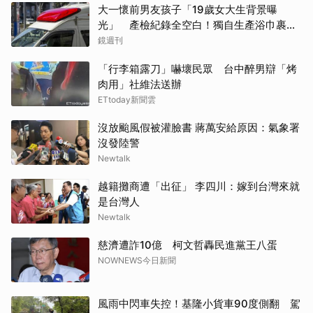
大一懷前男友孩子「19歲女大生背景曝
光」 產檢紀錄全空白！獨自生產浴巾裹嬰
屍藏家5天
鏡週刊
「行李箱露刀」嚇壞民眾 台中醉男辯「烤
肉用」社維法送辦
ETtoday新聞雲
沒放颱風假被灌臉書 蔣萬安給原因：氣象署
沒發陸警
Newtalk
越籍攤商遭「出征」 李四川：嫁到台灣來就
是台灣人
Newtalk
慈濟遭詐10億 柯文哲轟民進黨王八蛋
NOWNEWS今日新聞
風雨中閃車失控！基隆小貨車90度側翻 駕