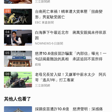
三立新聞網
03
台南死亡車禍！轎車遭大貨車壓「扭曲變
形」男駕駛受困亡
EBC 東森新聞
04
白海豚下午最近北市 蔣萬安親揭未停班原
因
NOWNEWS今日新聞
05
慈濟10.6億疫苗詐騙案「內部信」曝光！一
句話揭最難說的真相 承諾追回不當所得
鏡報
06
老母兄長皆入獄！又嫌軍中薪水太少 阿兵
哥「逃兵1年」打工養家
三立新聞網
其他人也看了
採購疫苗遭詐10.6億 慈濟聲明：深感痛