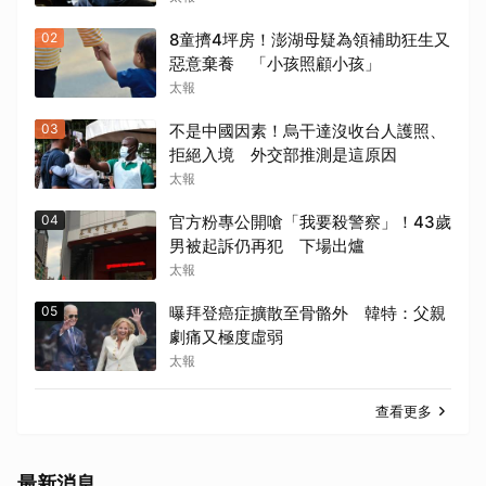
02
8童擠4坪房！澎湖母疑為領補助狂生又
惡意棄養 「小孩照顧小孩」
取消
太報
03
不是中國因素！烏干達沒收台人護照、
拒絕入境 外交部推測是這原因
太報
04
官方粉專公開嗆「我要殺警察」！43歲
男被起訴仍再犯 下場出爐
太報
05
曝拜登癌症擴散至骨骼外 韓特：父親
劇痛又極度虛弱
太報
查看更多
最新消息