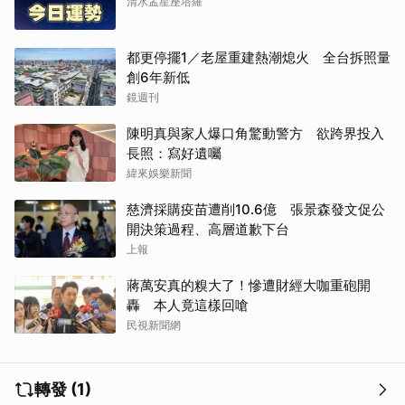
清水孟星座塔羅
都更停擺1／老屋重建熱潮熄火 全台拆照量
創6年新低
鏡週刊
陳明真與家人爆口角驚動警方 欲跨界投入
長照：寫好遺囑
緯來娛樂新聞
慈濟採購疫苗遭削10.6億 張景森發文促公
開決策過程、高層道歉下台
上報
蔣萬安真的糗大了！慘遭財經大咖重砲開
轟 本人竟這樣回嗆
民視新聞網
轉發 (1)