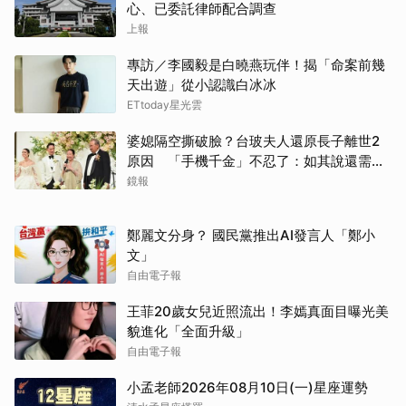
心、已委託律師配合調查
上報
專訪／李國毅是白曉燕玩伴！揭「命案前幾
天出遊」從小認識白冰冰
ETtoday星光雲
婆媳隔空撕破臉？台玻夫人還原長子離世2
原因 「手機千金」不忍了：如其說還需要
離開嗎？
鏡報
鄭麗文分身？ 國民黨推出AI發言人「鄭小
文」
自由電子報
王菲20歲女兒近照流出！李嫣真面目曝光美
貌進化「全面升級」
自由電子報
小孟老師2026年08月10日(一)星座運勢