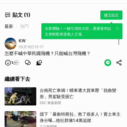
貼文 (1)
建立貼文
最新
熱門
全新體驗！一鍵引用此內容，透過發布貼
文來輕鬆表達個人立場。
KW
05月18日15:17
怎麼不喊中華民國飛機？只能喊台灣飛機？
1
繼續看下去
台南死亡車禍！轎車遭大貨車壓「扭曲變
形」男駕駛受困亡
EBC 東森新聞
擋下「暴衝特斯拉」救了很多人！賓士車主
身分曝…他社群擁1.4萬追蹤
三立新聞網