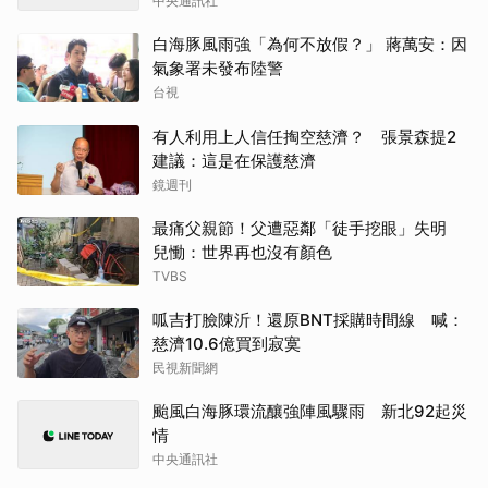
中央通訊社
白海豚風雨強「為何不放假？」 蔣萬安：因
氣象署未發布陸警
台視
有人利用上人信任掏空慈濟？ 張景森提2
建議：這是在保護慈濟
鏡週刊
最痛父親節！父遭惡鄰「徒手挖眼」失明
兒慟：世界再也沒有顏色
TVBS
呱吉打臉陳沂！還原BNT採購時間線 喊：
慈濟10.6億買到寂寞
民視新聞網
颱風白海豚環流釀強陣風驟雨 新北92起災
情
中央通訊社