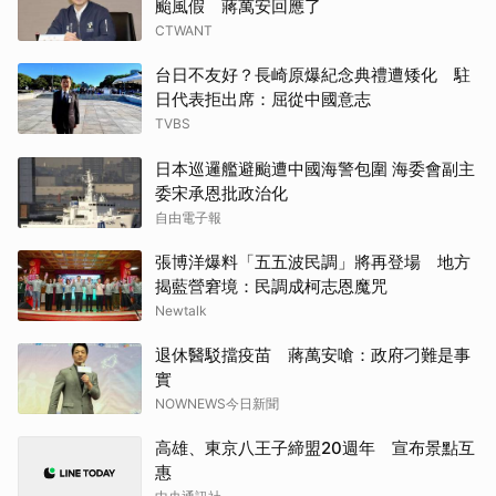
颱風假 蔣萬安回應了
CTWANT
台日不友好？長崎原爆紀念典禮遭矮化 駐
日代表拒出席：屈從中國意志
TVBS
日本巡邏艦避颱遭中國海警包圍 海委會副主
委宋承恩批政治化
自由電子報
張博洋爆料「五五波民調」將再登場 地方
揭藍營窘境：民調成柯志恩魔咒
Newtalk
退休醫駁擋疫苗 蔣萬安嗆：政府刁難是事
實
NOWNEWS今日新聞
高雄、東京八王子締盟20週年 宣布景點互
惠