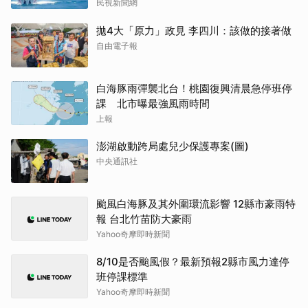
民視新聞網
拋4大「原力」政見 李四川：該做的接著做
自由電子報
白海豚雨彈襲北台！桃園復興清晨急停班停
課 北市曝最強風雨時間
上報
澎湖啟動跨局處兒少保護專案(圖)
中央通訊社
颱風白海豚及其外圍環流影響 12縣市豪雨特
報 台北竹苗防大豪雨
Yahoo奇摩即時新聞
8/10是否颱風假？最新預報2縣市風力達停
班停課標準
Yahoo奇摩即時新聞