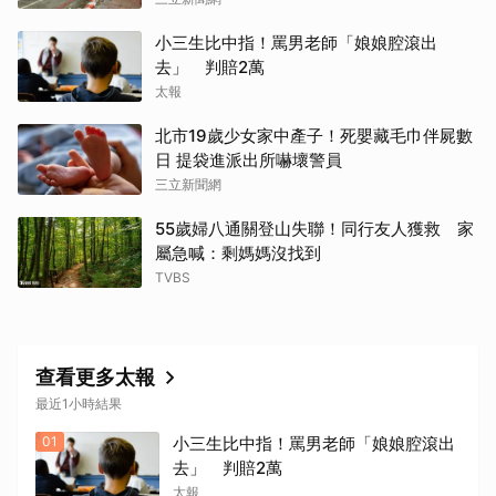
小三生比中指！罵男老師「娘娘腔滾出
去」 判賠2萬
太報
北市19歲少女家中產子！死嬰藏毛巾伴屍數
日 提袋進派出所嚇壞警員
三立新聞網
55歲婦八通關登山失聯！同行友人獲救 家
屬急喊：剩媽媽沒找到
TVBS
查看更多太報
最近1小時結果
01
小三生比中指！罵男老師「娘娘腔滾出
去」 判賠2萬
太報