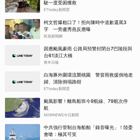
駛一度受困獲救
ETtoday新聞雲
柯文哲爆粗口了！拒向陳時中道歉還罵3
字 一旁盧秀燕反應曝
民視新聞網
因應颱風豪雨 公路局預警封閉台7巴陵段與
台61淡江大橋
青年日報
白海豚外圍環流襲桃園 警冒雨救援倒地老
婦、清除倒塌路樹
ETtoday新聞雲
颱風影響！離島船班今9航線、79航次停
航
NOWNEWS今日新聞
中共強行管制台海船舶「錄音曝光」！陸委
會嗆：極其可笑