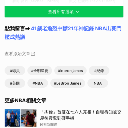
麥可·喬丹 (Michael Jordan)
凱文·杜蘭特 (Kevin Durant)
查看所有選項
點我留言➡️
41歲老詹恐中斷21年神記錄 NBA出賽門
檻成熱議
查看原始文章
#球員
#全明星賽
#lebron james
#紀錄
#美國
#NBA
#LeBron James
NBA
更多NBA相關文章
「杰倫」首度在七六人亮相！自曝得知被交
易後震驚到砸手機
民視新聞網