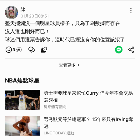
詠
01月20日08:51
整天擺爛沒一個明星球員樣子，只為了刷數據而存在
沒入選也剛好而已！
球迷們用選票告訴你，這時代已經沒有你的位置該滾了
3
查看更多
NBA焦點球星
勇士需要球星來幫忙Curry 但今年不會交易
選秀權
緯來體育新聞
選秀狀元等於總冠軍？ 15年來只有Irving奪
冠
LINE TODAY 運動