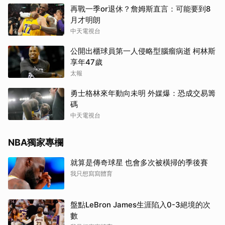
再戰一季or退休？詹姆斯直言：可能要到8
月才明朗
中天電視台
公開出櫃球員第一人侵略型腦瘤病逝 柯林斯
享年47歲
太報
勇士格林來年動向未明 外媒爆：恐成交易籌
碼
中天電視台
NBA獨家專欄
就算是傳奇球星 也會多次被橫掃的季後賽
我只想寫寫體育
盤點LeBron James生涯陷入0-3絕境的次
數