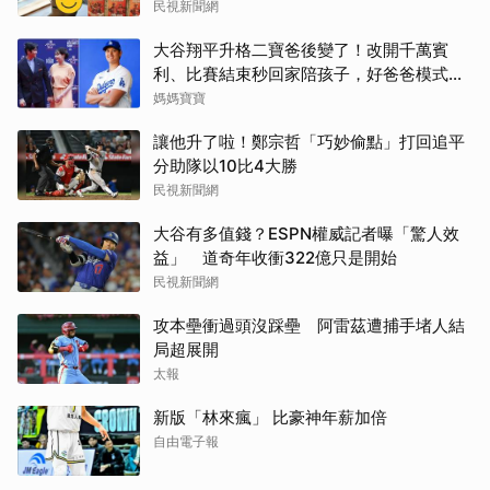
民視新聞網
大谷翔平升格二寶爸後變了！改開千萬賓
利、比賽結束秒回家陪孩子，好爸爸模式全
開
媽媽寶寶
讓他升了啦！鄭宗哲「巧妙偷點」打回追平
分助隊以10比4大勝
民視新聞網
大谷有多值錢？ESPN權威記者曝「驚人效
益」 道奇年收衝322億只是開始
民視新聞網
攻本壘衝過頭沒踩壘 阿雷茲遭捕手堵人結
局超展開
太報
新版「林來瘋」 比豪神年薪加倍
自由電子報