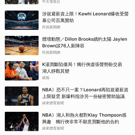
中天電視台
涉規避薪資上限！Kawhi Leonard爆收受螢
幕公司百萬贊助
民視新聞網
體壇動態／Dillon Brooks續約太陽 Jaylen
Brown談76人新陣容
民視新聞網
K湯買斷陷僵局！獨行俠虛張聲勢盼交易
湖人靜觀其變
鏡報
NBA》恐不只一案？Leonard再陷規避薪資
上限疑雲 新爆料指涉另一份秘密贊助協議
緯來體育新聞
NBA》湖人和熱火都對Klay Thompson感
興趣 獨行俠非常不願意買斷他的合約
緯來體育新聞