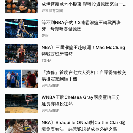
成伊普斯威奇小股東 親曝投資原因來自一句
口號
緯來體育新聞
等不到NBA合約！3連霸灌籃王轉戰西班
牙 母親曝關鍵原因
鏡報
NBA》三屆灌籃王赴歐洲！Mac McClung
轉戰西班牙職籃
TSNA
「杰倫」首度在七六人亮相！自曝得知被交
易後震驚到砸手機
民視新聞網
WNBA王牌Chelsea Gray兩度壓哨三分
延長賽絕殺狂熱
民視新聞網
NBA》Shaquille ONeal對Caitlin Clark處
境發表看法 惡意犯規是成長必經之路