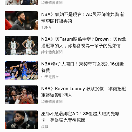
緯來體育新聞
NBA》續約不是現在！AD與巫師達共識 新
球季開打後再談
TSNA
NBA》與Tatum關係生變？Brown：與你拿
過冠軍的人，你都會視為一輩子的兄弟情
緯來體育新聞
NBA/獅子大開口！東契奇前女友討16億贍
養費
中天電視台
NBA》Kevon Looney 耿耿於懷 準備把冠
軍經驗帶到湖人
緯來體育新聞
巫師不急著綁定AD！88億超大肥約先喊
卡 美媒曝光背後原因
鏡報