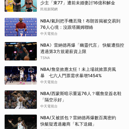
少主「東77」遭前未婚妻討16億和解金
民視新聞網
NBA/氣到把手機丟飛！布朗首揭被交易到
76人心境：沒跟塔圖姆聯絡
中天電視台
NBA》雷納德再爆「幽靈代言」 快艇遭指控
透過第3方規避薪資上限
TSNA
NBA/詹皇效應太狂！未上場就掀票房風
暴 七六人門票需求暴增1454%
中天電視台
NBA/西蒙斯暗示重返76人？曬詹皇簽名鞋
「隔空示好」
中天電視台
NBA/又被抓包？雷納德再爆數百萬密約
快艇疑透過廠商「私下送錢」