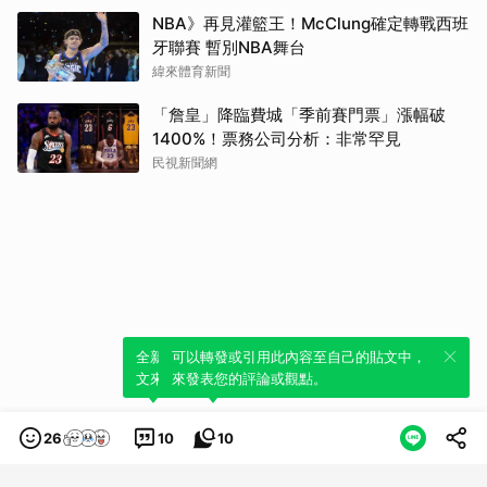
NBA》再見灌籃王！McClung確定轉戰西班
牙聯賽 暫別NBA舞台
緯來體育新聞
「詹皇」降臨費城「季前賽門票」漲幅破
1400%！票務公司分析：非常罕見
民視新聞網
全新體驗！一鍵引用此內容，透過發布貼
可以轉發或引用此內容至自己的貼文中，
文來輕鬆表達個人立場。
來發表您的評論或觀點。
26
10
10
類別