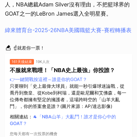
人，NBA總裁Adam Silver沒有理由，不把籃球界的
GOAT之一的LeBron James選入全明星賽。
緯來體育台-2025-26NBA美國職籃大賽-賽程轉播表
☝就差你一票！
161天後結束
19K人次
不服就來戰哩！「NBA史上最強」你投誰？
👉一鍵開戰按這裡～誰是你的GOAT？
只要聊到「史上最偉大球員」就能一秒引爆球迷論戰，從
喬丹到詹皇、從Kobe到柯瑞，還是歐尼爾和艾佛森，每一
位傳奇都擁有堅定的擁護者，這場跨時空的「山羊大亂
鬥」，你的答案會是誰？(圖片來源：AP/達志影像)
相關連結
：
🐐「NBA山羊」大亂鬥！誰才是你心中的
GOAT？
您每天都有一次投票的機會