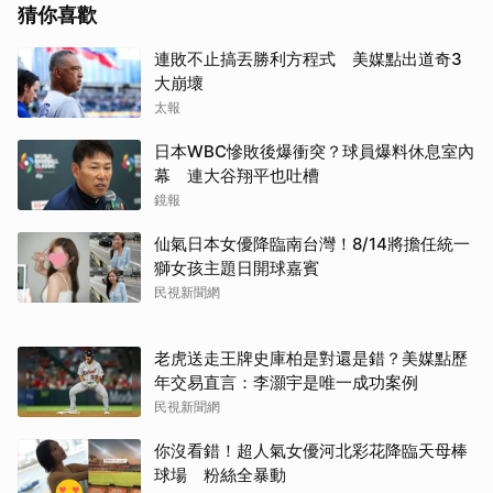
猜你喜歡
連敗不止搞丟勝利方程式 美媒點出道奇3
大崩壞
太報
日本WBC慘敗後爆衝突？球員爆料休息室內
幕 連大谷翔平也吐槽
鏡報
仙氣日本女優降臨南台灣！8/14將擔任統一
獅女孩主題日開球嘉賓
民視新聞網
老虎送走王牌史庫柏是對還是錯？美媒點歷
年交易直言：李灝宇是唯一成功案例
民視新聞網
你沒看錯！超人氣女優河北彩花降臨天母棒
球場 粉絲全暴動