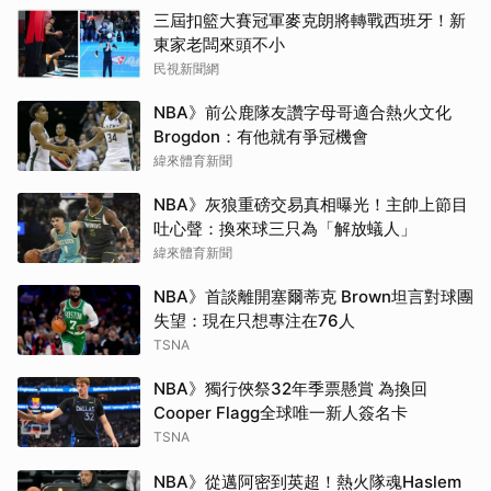
三屆扣籃大賽冠軍麥克朗將轉戰西班牙！新
東家老闆來頭不小
民視新聞網
NBA》前公鹿隊友讚字母哥適合熱火文化
Brogdon：有他就有爭冠機會
緯來體育新聞
NBA》灰狼重磅交易真相曝光！主帥上節目
吐心聲：換來球三只為「解放蟻人」
緯來體育新聞
NBA》首談離開塞爾蒂克 Brown坦言對球團
失望：現在只想專注在76人
TSNA
NBA》獨行俠祭32年季票懸賞 為換回
Cooper Flagg全球唯一新人簽名卡
TSNA
NBA》從邁阿密到英超！熱火隊魂Haslem