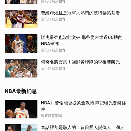
我只想寫寫體育
曾經輝煌且是冠軍大熱門的波特蘭拓荒者
我只想寫寫體育
隊史最強也沒能突破 那些從未拿過60勝的
NBA球隊
我只想寫寫體育
傳奇名將雲集！回顧黃蜂隊的季後賽榮光
我只想寫寫體育
NBA最新消息
NBA》苦命能否披紫金戰袍 隊記曝光關鍵條
件
緯來體育新聞
童話裡都是騙人的！昔日愛人變仇人 湖人