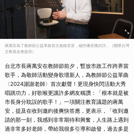
蔣萬安為了教師節公益單曲首次進錄音室，磁性嗓音獲好評。（關懷台灣
文教基金會提供）
台北市長蔣萬安在教師節前夕，暫放市政工作跨界當
歌手，為敬師活動變身歌壇新人，為教師節公益單曲
〈2024謝謝老師〉首次獻聲！更現身快閃活動大秀
唱跳功力，好歌喉更讓許多網友稱讚：「根本就是被
市長身分耽誤的歌手！」一項關注教育議題的蔣萬
安，提及在收到邀約後爽快答應，更表示，「收到邀
請的那一刻，我感到非常期待和興奮，人生路上遇到
過非常多好老師，帶給我很多引導和啟發，過去多是