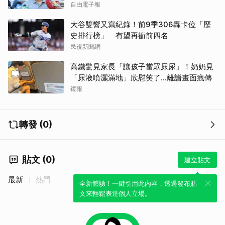
自由電子報
大谷雙響又寫紀錄！前9季306轟卡位「歷
史排行榜」 有望再衝前四名
民視新聞網
高鐵驚見家長「讓孩子當眾尿尿」！奶奶見
「尿液噴灑滿地」欣慰笑了…離譜畫面瘋傳
鏡報
轉發 (0)
貼文 (0)
建立貼文
最新
熱門
全新體驗！一鍵引用此內容，透過發布貼
文來輕鬆表達個人立場。