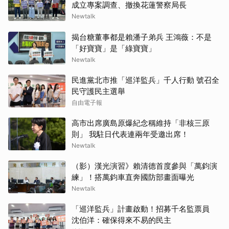
成立專案調查、撤換花蓮警察局長
Newtalk
揭台糖董事都是賴潘子弟兵 王鴻薇：不是
「好寶寶」是「綠寶寶」
Newtalk
民進黨北市推「巡洋監兵」千人行動 號召全
民守護民主選舉
自由電子報
高市出席廣島原爆紀念稱維持「非核三原
則」 我駐日代表連兩年受邀出席！
Newtalk
（影）漢光演習》賴清德首度參與「萬鈞演
練」！搭萬鈞車直奔國防部畫面曝光
Newtalk
「巡洋監兵」計畫啟動！招募千名監票員
沈伯洋：確保得來不易的民主