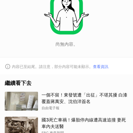
尚無內容。
內容已至結尾。請注意，部分內容可能未顯示。
查看資訊
繼續看下去
一個不留！東發號遭「出征」不堪其擾 白漆
覆蓋蔣萬安、沈伯洋簽名
自由電子報
國3死亡車禍！爆胎停內線遭高速追撞 妻死
車內夫送醫
EBC 東森新聞