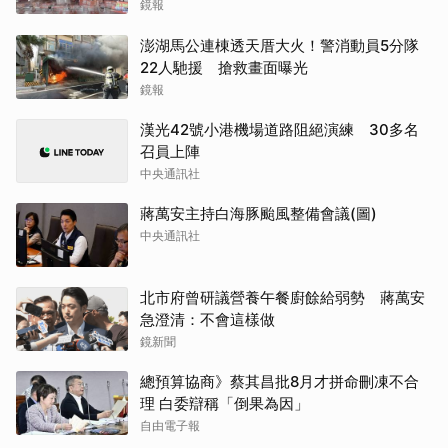
鏡報
澎湖馬公連棟透天厝大火！警消動員5分隊
22人馳援 搶救畫面曝光
鏡報
漢光42號小港機場道路阻絕演練 30多名
召員上陣
中央通訊社
蔣萬安主持白海豚颱風整備會議(圖)
中央通訊社
北市府曾研議營養午餐廚餘給弱勢 蔣萬安
急澄清：不會這樣做
鏡新聞
總預算協商》蔡其昌批8月才拼命刪凍不合
理 白委辯稱「倒果為因」
自由電子報