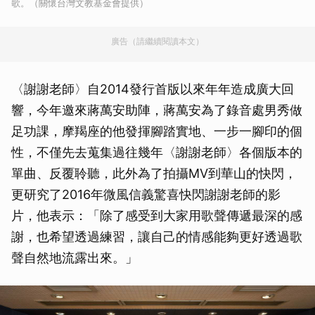
歌。（關懷台灣文教基金會提供）
廣告（請繼續閱讀本文）
〈謝謝老師〉自2014發行首版以來年年造成廣大回
響，今年邀來蔣萬安助陣，蔣萬安為了錄音處男秀做
足功課，摩羯座的他發揮腳踏實地、一步一腳印的個
性，不僅先去蒐集過往幾年〈謝謝老師〉各個版本的
單曲、反覆聆聽，此外為了拍攝MV到華山的快閃，
更研究了2016年微風信義驚喜快閃謝謝老師的影
片，他表示：「除了感受到大家用歌聲傳遞最深的感
謝，也希望透過練習，讓自己的情感能夠更好透過歌
聲自然地流露出來。」