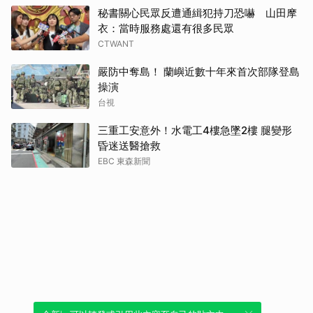
秘書關心民眾反遭通緝犯持刀恐嚇 山田摩
衣：當時服務處還有很多民眾
CTWANT
嚴防中奪島！ 蘭嶼近數十年來首次部隊登島
操演
台視
三重工安意外！水電工4樓急墜2樓 腿變形
昏迷送醫搶救
EBC 東森新聞