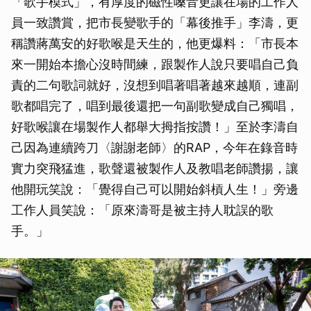
「歌手模式」，有厚度的磁性嗓音更讓在場的工作人
員一致讚賞，把市長變歌手的「幕後推手」李濤，更
稱讚蔣萬安的好歌喉是天生的，他更爆料：「市長本
來一開始本擔心沒時間練，跟製作人說只要唱自己負
責的二句歌詞就好，沒想到唱著唱著越來越順，連副
歌都唱完了，唱到最後還把一句副歌變成自己獨唱，
好歌喉讓在場製作人都舉大拇指按讚！」至於李濤自
己因為連續跨刀〈謝謝老師〉的RAP，今年在錄音時
實力突飛猛進，歌聲還被製作人及教唱老師讚揚，讓
他開玩笑說：「覺得自己可以開始斜槓人生！」旁邊
工作人員笑說：「原來濤哥是被主持人耽誤的歌
手。」