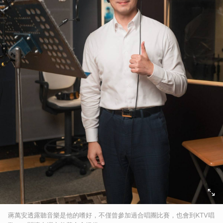
蔣萬安透露聽音樂是他的嗜好，不僅曾參加過合唱團比賽，也會到KTV唱