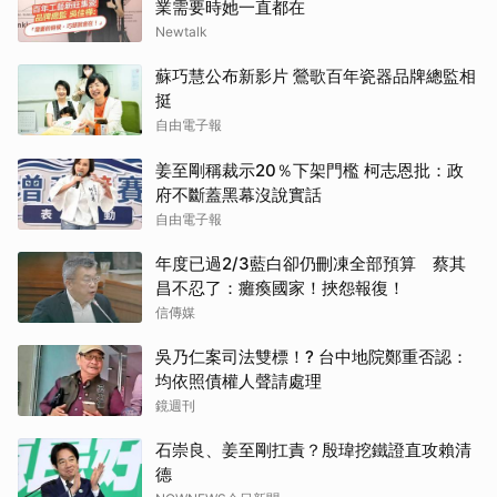
業需要時她一直都在
Newtalk
蘇巧慧公布新影片 鶯歌百年瓷器品牌總監相
挺
自由電子報
姜至剛稱裁示20％下架門檻 柯志恩批：政
府不斷蓋黑幕沒說實話
自由電子報
年度已過2/3藍白卻仍刪凍全部預算 蔡其
昌不忍了：癱瘓國家！挾怨報復！
信傳媒
吳乃仁案司法雙標！? 台中地院鄭重否認：
均依照債權人聲請處理
鏡週刊
石崇良、姜至剛扛責？殷瑋挖鐵證直攻賴清
德