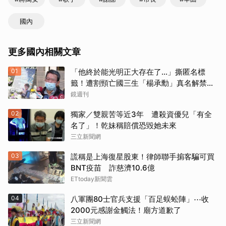
國內
更多國內相關文章
01
「他終於能光明正大存在了...」撕匿名標
籤！遭割頸亡國三生「楊承勳」真名解禁
乾妹法庭抗辯引眾怒
鏡週刊
02
獨家／雙親苦等近3年 遭殺資優兒「有全
名了」！乾妹稱賠償恐毀她未來
三立新聞網
03
謊稱是上海復星股東！律師聯手掮客騙可買
BNT疫苗 詐慈濟10.6億
ETtoday新聞雲
04
八軍團80士官兵支援「百足蜈蚣陣」⋯收
2000元感謝金觸法！廟方道歉了
三立新聞網