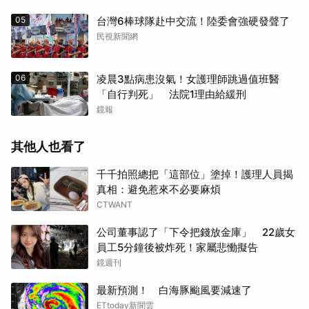
05
台灣6棒球隊赴中交流！陸委會強硬發聲了
民視新聞網
06
凌晨3點病患沒氣！女護理師跳過值班醫
「自行判死」 法院1理由給緩刑
鏡報
其他人也看了
千千拍照總把「這部位」塗掉！護理人員揭
真相：避免惹來不必要麻煩
CTWANT
公司董事認了「下令把錢放金庫」 22歲女
員工5分鐘後被炸死！家屬悲慟擬告
鏡週刊
最新預測！ 白海豚颱風要減速了
ETtoday新聞雲