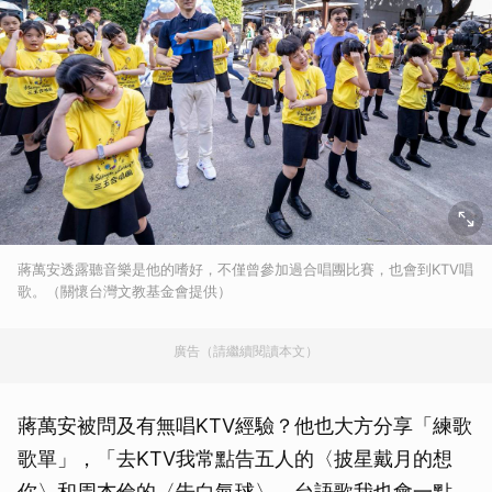
蔣萬安透露聽音樂是他的嗜好，不僅曾參加過合唱團比賽，也會到KTV唱
歌。（關懷台灣文教基金會提供）
廣告（請繼續閱讀本文）
蔣萬安被問及有無唱KTV經驗？他也大方分享「練歌
歌單」，「去KTV我常點告五人的〈披星戴月的想
你〉和周杰倫的〈告白氣球〉，台語歌我也會一點，