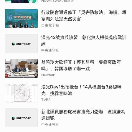
NOWNEWS今日新聞
行政院會通過修正「災害防救法」 海嘯、堰
塞湖列法定天然災害
自由電子報
漢光42號實兵演習 彰化無人機偵蒐臨戰訓
練
中央通訊社
翁曉玲大砍預算！蔡其昌稱「要癱瘓政府
嗎」、韓國瑜聽了嚇一跳
Newtalk
漢光Day1出招擾台！14共機圍台3路線曝
光 挑釁意味濃
TVBS
新北議員服務處秘書遭亮刀恐嚇 查獲嫌為
通緝犯
中央通訊社