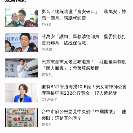
影音／總統嗆盧「食安破口」 蔣萬安：神
隱一個月、講話就卸責
TVBS
蔣萬安「護姐」轟賴清德卸責 藍委批賴打
盧秀燕為「總統保位戰」
信傳媒
民眾黨創黨元老宣布退黨！ 莊貽量轟制度
「因人而異」：帶著尊嚴離開
鏡週刊
誆有BNT管道海撈10.6億！美女前律師公會
理事長狂囤232公斤黃金 17人遭起訴
CTWANT
台中市府公告驚見中央變「中國國徽」 他
傻眼：這是真的嗎？
鏡週刊