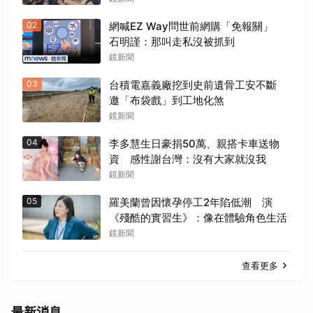
02
網喊EZ Way問世前網購「免報關」
石明謹：那叫走私沒被抓到
鏡新聞
03
台積電嘉義廠挖到史前遺骨工安不斷
邀「布袋戲」到工地化煞
鏡新聞
04
李多慧生日豪捐50萬、親搭卡車送物
資 感性謝台灣：沒有大家就沒我
鏡新聞
05
羅美蘭曾因懷孕停工2年陷低潮 演
《殘酷的實習生》：像在體驗角色生活
鏡新聞
查看更多
最新消息