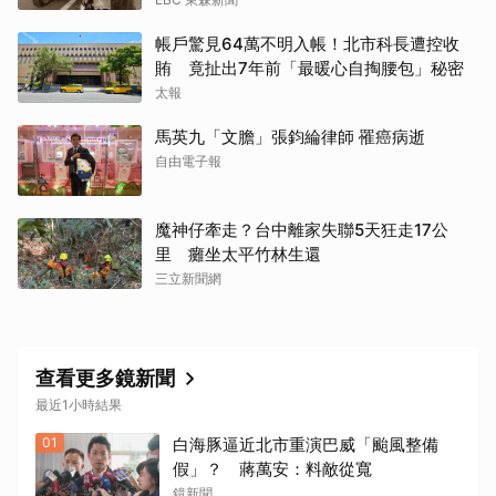
帳戶驚見64萬不明入帳！北市科長遭控收
賄 竟扯出7年前「最暖心自掏腰包」秘密
太報
馬英九「文膽」張鈞綸律師 罹癌病逝
自由電子報
魔神仔牽走？台中離家失聯5天狂走17公
里 癱坐太平竹林生還
三立新聞網
查看更多鏡新聞
最近1小時結果
01
白海豚逼近北市重演巴威「颱風整備
假」？ 蔣萬安：料敵從寬
鏡新聞