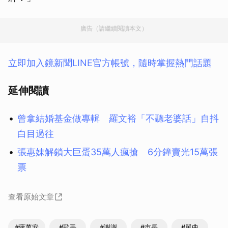
廣告（請繼續閱讀本文）
立即加入鏡新聞LINE官方帳號，隨時掌握熱門話題
延伸閱讀
曾拿結婚基金做專輯 羅文裕「不聽老婆話」自抖
白目過往
張惠妹解鎖大巨蛋35萬人瘋搶 6分鐘賣光15萬張
票
查看原始文章
#蔣萬安
#歌手
#謝謝
#市長
#單曲