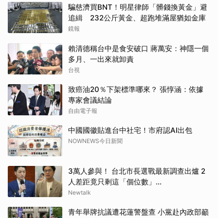
騙慈濟買BNT！明星律師「髒錢換黃金」避
追緝 232公斤黃金、超跑堆滿屋猶如金庫
鏡報
賴清德稱台中是食安破口 蔣萬安：神隱一個
多月、一出來就卸責
台視
致癌油20％下架標準哪來？ 張惇涵：依據
專家會議結論
自由電子報
中國國徽貼進台中社宅！市府認AI出包
NOWNEWS今日新聞
3萬人參與！ 台北市長選戰最新調查出爐 2
人差距竟只剩這「個位數」...
Newtalk
青年舉牌抗議遭花蓮警盤查 小黨赴內政部籲