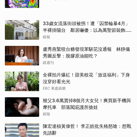
33歲女流落街頭被拐！遭「囚禁輪暴4月」
半裸掛陽台 鄰居嚇傻：以為萬聖節裝飾...
主謀竟與妻小同住
鏡報
盧秀燕緊咬台糖發現苯駢芘沒通報 林靜儀
秀圖反擊：脫膠原油能吃？
鏡週刊
全裸拍片爆紅！甜美校花「放送福利」下身
沒穿好看光光
EBC 東森娛樂
取消
狠父3.6萬賣掉8個月大女兒！爽買新手機與
摩托車 部落闖庇護所搶娃
鏡報
陳宏達槓黃偉哲！ 李正皓批失格怒嗆：想戰
先請辭