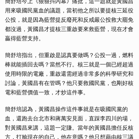
簡舒培今上《狠狠抖內幕》痛批，這一題就是黃國昌
用來吸國民黨血的議題，當初他之所以要提核三延役
公投，就是因為藍營提反廢死和反戒嚴公投救大罷免
都沒過，黃國昌才提核三重啟要來救藍營，現在才會
贏得藍營支持。
簡舒培指出，但重啟是認真要做嗎？公投一過，燃料
棒就能插回去嗎？當然不行。核三就是一個已經超過
使用時限的電廠，重啟還需經過非常多的科學研究和
討論，黃國昌有在管嗎？他只要救國民黨，也剛好核
電和藍營價值一致，才炒這件事。
簡舒培認為，黃國昌操作這件事就是在吸國民黨的
血，還跑去台北市和蔣萬安見面，直踩李四川的場，
對黃國昌來講，這題一定賺。當年的黃國昌擔任反核
方，打臉現在的自己，他在意嗎？他只想藉由核三議