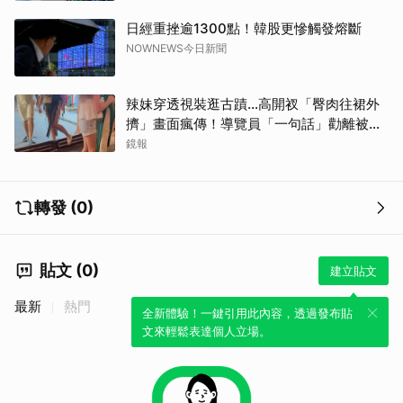
日經重挫逾1300點！韓股更慘觸發熔斷
NOWNEWS今日新聞
辣妹穿透視裝逛古蹟…高開衩「臀肉往裙外
擠」畫面瘋傳！導覽員「一句話」勸離被狂
讚
鏡報
轉發 (0)
貼文 (0)
建立貼文
最新
熱門
全新體驗！一鍵引用此內容，透過發布貼
文來輕鬆表達個人立場。