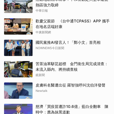
熱區強力取締
中華日報
歡慶父親節 《台中通TCPASS》APP 攜手
在地名店端好康
中廣新聞網
國民黨推AI發言人！「鄭小文」首亮相
NOWNEWS今日新聞
苦茶油苯駢芘超標 金門衛生局完成清查：
未流入縣內、將持續查核
鏡新聞
皮膚科名醫遭出征 羅智強呼叫沈伯洋發聲
Newtalk
慈濟「買疫苗遭詐10.6億」藍白全翻車 陳
時中：應為抹黑道歉