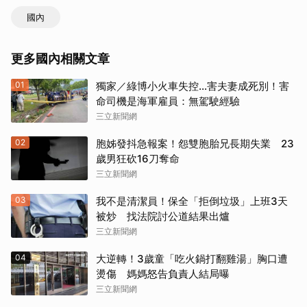
國內
更多國內相關文章
01
獨家／綠博小火車失控…害夫妻成死別！害
命司機是海軍雇員：無駕駛經驗
三立新聞網
02
胞姊發抖急報案！怨雙胞胎兄長期失業 23
歲男狂砍16刀奪命
三立新聞網
03
我不是清潔員！保全「拒倒垃圾」上班3天
被炒 找法院討公道結果出爐
三立新聞網
04
大逆轉！3歲童「吃火鍋打翻雞湯」胸口遭
燙傷 媽媽怒告負責人結局曝
三立新聞網