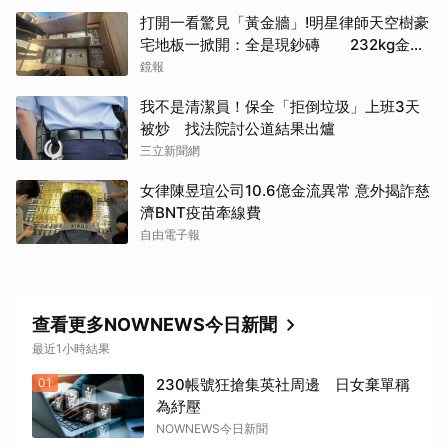
打開一看驚見「黃金牆」!明星律師天空樹豪
宅地板一掀開：全是現鈔磚 232kg金山
震撼影像曝
鏡報
我不是清潔員！保全「拒倒垃圾」上班3天
被炒 找法院討公道結果出爐
三立新聞網
女律陳昱瑄公司10.6億金流異常 意外揭詐慈
取消
濟BNT疫苗牽線費
自由電子報
查看更多NOWNEWS今日新聞
最近1小時結果
01
230帳號狂搶集英社周邊 日女棄單稱
為紓壓
NOWNEWS今日新聞