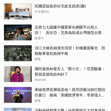
民團質疑政府社宅政見跳票(圖)
中央通訊社
志祺七七踢爆中國賣家在網購平台租人
頭！ 吳欣岱：完美偽裝成台灣微型企業
鏡週刊
淡江大橋首納漢光演習！封橋畫面曝光 防
範敵軍進犯政經中樞
鏡報
國民黨推AI發言人「鄭小文」！范雲酸爆：
那就直接投給AI好了
Newtalk
牽線慈濟高層就是他！跪拜證嚴法師打開信
任窗口 檢揭「美國慈濟青年」李易儒人脈
網絡
鏡報
活動地磅精準出擊！中和警鎖定大型車違規