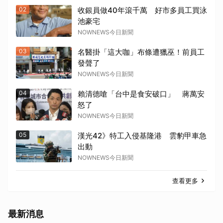
02
收銀員做40年滾千萬 好市多員工買泳
池豪宅
NOWNEWS今日新聞
03
名醫掛「這大咖」布條遭獵巫！前員工
發聲了
NOWNEWS今日新聞
04
賴清德嗆「台中是食安破口」 蔣萬安
怒了
NOWNEWS今日新聞
05
漢光42》特工入侵基隆港 雲豹甲車急
出動
NOWNEWS今日新聞
查看更多
最新消息