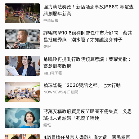
強力執法奏效！新店酒駕事故降66% 毒駕查
緝創歷年新高
中華日報
詐騙慈濟10.6億律師曾任中市府顧問 蔡其
昌批盧秀燕：潮水退了才知誰沒穿褲子
鏡報
翁曉玲再提刪行政院預算惹議！葉耀元批：
蓄意癱瘓政府
自由電子報
賴瑞隆提「2030雙語之都」七大行動
NOWNEWS今日新聞
蔣萬安稱政府買足疫苗民團不需集資 吳思
瑤批未道歉還「死鴨子嘴硬」
鏡報
4議員擔任發言人備戰年底大選 國民黨再