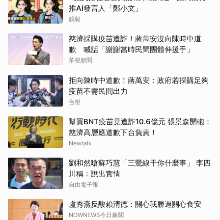
推AI發言人「鄭小文」
鏡報
慈濟採購疫苗遭詐！蔣萬安沒向陳時中道
歉 喊話「謝謝當時民間團體伸援手」
華視新聞
拒向陳時中道歉！蔣萬安：政府若採購足夠
疫苗不需民間出力
台視
幫買BNT疫苗竟遭詐10.6億元 張景森開砲：
慈濟高層應道歉下台負責！
Newtalk
劉和然嗆蘇巧慧「三鶯線干你什麼事」 李四
川稱：說出實情
自由電子報
盧秀燕反酸賴清德：關心我勝過關心食安
NOWNEWS今日新聞