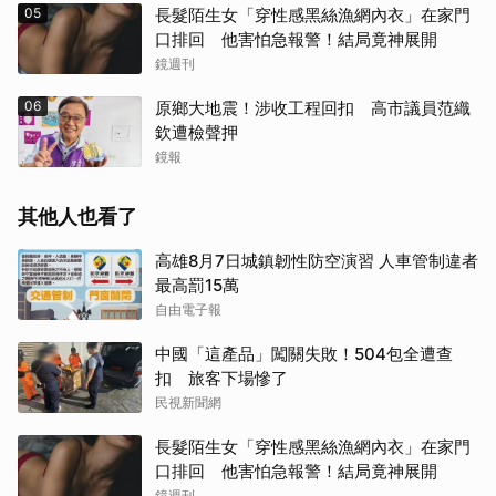
05
長髮陌生女「穿性感黑絲漁網內衣」在家門
口排回 他害怕急報警！結局竟神展開
鏡週刊
06
原鄉大地震！涉收工程回扣 高市議員范織
欽遭檢聲押
鏡報
其他人也看了
高雄8月7日城鎮韌性防空演習 人車管制違者
最高罰15萬
自由電子報
中國「這產品」闖關失敗！504包全遭查
扣 旅客下場慘了
民視新聞網
長髮陌生女「穿性感黑絲漁網內衣」在家門
口排回 他害怕急報警！結局竟神展開
鏡週刊