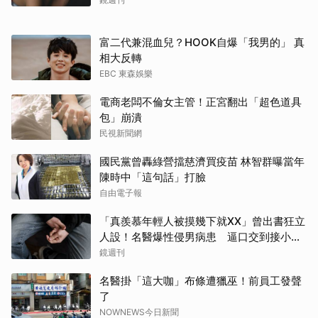
富二代兼混血兒？HOOK自爆「我男的」 真
相大反轉
EBC 東森娛樂
電商老闆不倫女主管！正宮翻出「超色道具
包」崩潰
民視新聞網
國民黨曾轟綠營擋慈濟買疫苗 林智群曝當年
陳時中「這句話」打臉
自由電子報
「真羨慕年輕人被摸幾下就XX」曾出書狂立
人設！名醫爆性侵男病患 逼口交到接小孩
鬧鐘響才停
鏡週刊
名醫掛「這大咖」布條遭獵巫！前員工發聲
了
NOWNEWS今日新聞