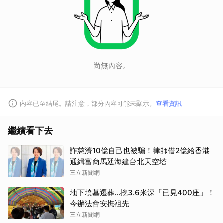
尚無內容。
內容已至結尾。請注意，部分內容可能未顯示。
查看資訊
繼續看下去
詐慈濟10億自己也被騙！律師借2億給香港
通緝富商馬廷海建台北天空塔
三立新聞網
地下墳墓遷葬…挖3.6米深「已見400座」！
今辦法會安撫祖先
三立新聞網