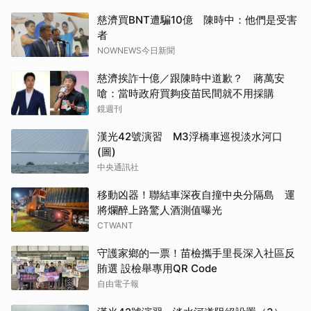
慈濟買BNT遭騙10億 陳時中：他們是受害
者
NOWNEWS今日新聞
慈濟挨詐十億／跟陳時中道歉？ 蔣萬安
嗆：當時政府買夠疫苗民間就不用採購
鏡週刊
漢光42號演習 M3浮橋車巡視淡水河口
(圖)
中央通訊社
移動凶器！聯結車深夜自撞中央分隔島 運
將爛醉上路驚人酒測值曝光
CTWANT
守護家鄉的一票！苗檢攜手里長深入社區反
賄選 設檢舉專用QR Code
自由電子報