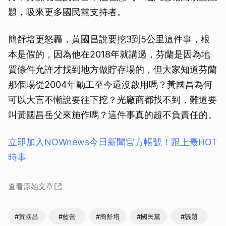
題，吸來更多國民黨支持者。
簡舒培更怒轟，黃國昌說要挖3到5公里這件事，根
本是假的，因為他在2018年就講過，芬蘭是因為地
質條件允許才找到地方做貯存場的，但大家知道芬蘭
那個場從2004年動工至今還沒啟用嗎？黃國昌為何
可以大言不慚說要往下挖？光廠商都找不到，難道要
叫黃國昌岳父來施作嗎？這件事真的超不負責任的。
立即加入NOWnews今⽇新聞官⽅帳號！跟上最HOT
時事
查看原始文章
#黃國昌
#藍營
#簡舒培
#國民黨
#議題