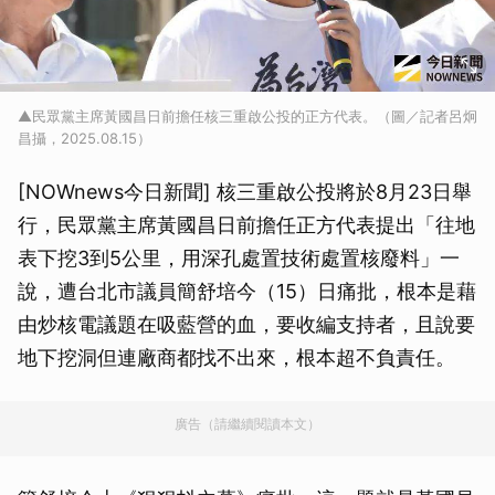
▲民眾黨主席黃國昌日前擔任核三重啟公投的正方代表。（圖／記者呂炯
昌攝，2025.08.15）
[NOWnews今日新聞] 核三重啟公投將於8月23日舉
行，民眾黨主席黃國昌日前擔任正方代表提出「往地
表下挖3到5公里，用深孔處置技術處置核廢料」一
說，遭台北市議員簡舒培今（15）日痛批，根本是藉
由炒核電議題在吸藍營的血，要收編支持者，且說要
地下挖洞但連廠商都找不出來，根本超不負責任。
廣告（請繼續閱讀本文）