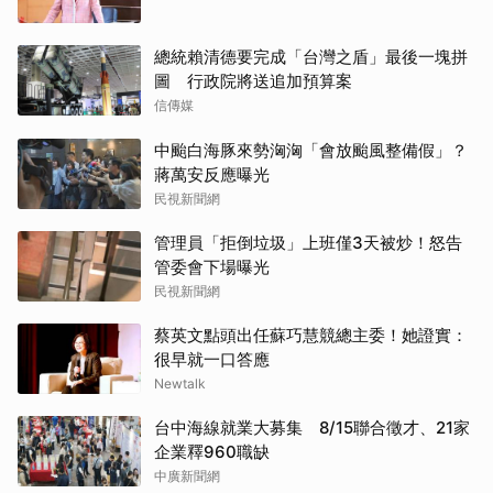
總統賴清德要完成「台灣之盾」最後一塊拼
圖 行政院將送追加預算案
信傳媒
中颱白海豚來勢洶洶「會放颱風整備假」？
蔣萬安反應曝光
民視新聞網
管理員「拒倒垃圾」上班僅3天被炒！怒告
管委會下場曝光
民視新聞網
蔡英文點頭出任蘇巧慧競總主委！她證實：
很早就一口答應
Newtalk
台中海線就業大募集 8/15聯合徵才、21家
企業釋960職缺
中廣新聞網