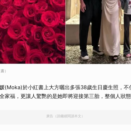
紅書）
媛(Moka)於小紅書上大方曬出多張38歲生日慶生照，
全家福，更讓人驚艷的是她即將迎接第三胎，整個人狀態
廣告（請繼續閱讀本文）