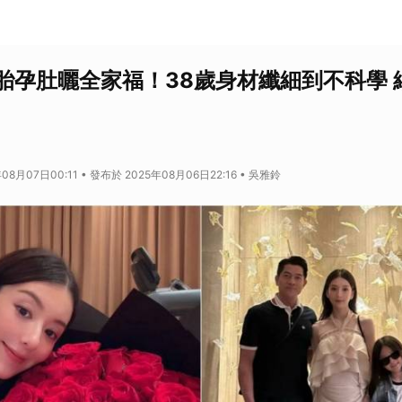
胎孕肚曬全家福！38歲身材纖細到不科學 
08月07日00:11 • 發布於 2025年08月06日22:16 • 吳雅鈴