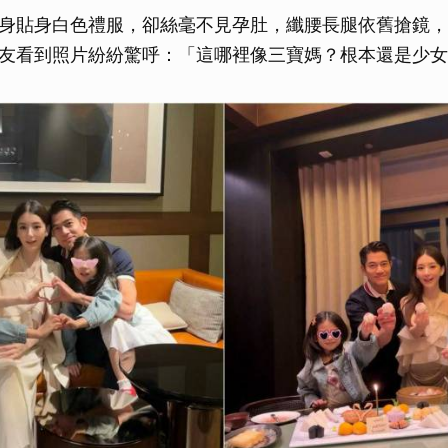
身貼身白色禮服，卻絲毫不見孕肚，纖腰長腿依舊搶鏡，
友看到照片紛紛驚呼：「這哪裡像三寶媽？根本還是少女