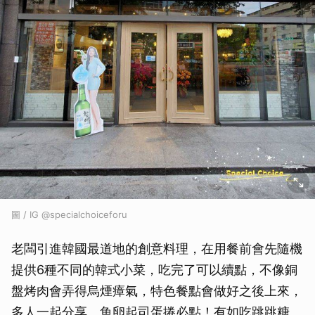
取消
圖 / IG @specialchoiceforu
老闆引進韓國最道地的創意料理，在用餐前會先隨機
提供6種不同的韓式小菜，吃完了可以續點，不像銅
盤烤肉會弄得烏煙瘴氣，特色餐點會做好之後上來，
多人一起分享。魚卵起司蛋捲必點！有如吃跳跳糖