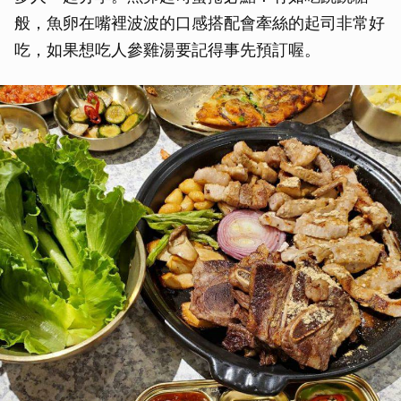
般，魚卵在嘴裡波波的口感搭配會牽絲的起司非常好
吃，如果想吃人參雞湯要記得事先預訂喔。