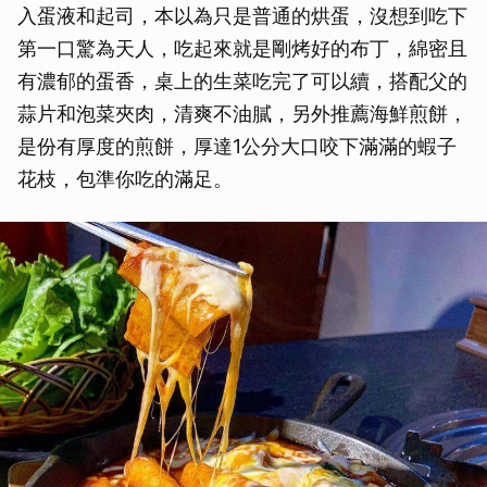
入蛋液和起司，本以為只是普通的烘蛋，沒想到吃下
第一口驚為天人，吃起來就是剛烤好的布丁，綿密且
有濃郁的蛋香，桌上的生菜吃完了可以續，搭配父的
蒜片和泡菜夾肉，清爽不油膩，另外推薦海鮮煎餅，
是份有厚度的煎餅，厚達1公分大口咬下滿滿的蝦子
花枝，包準你吃的滿足。