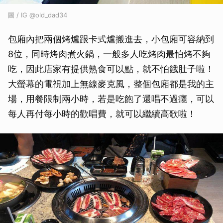
圖 / IG @old_dad34
包廂內把兩個烤爐跟卡式爐搬進去，小包廂可容納到
8位，同時烤肉煮火鍋，一般多人吃烤肉最怕烤不夠
吃，因此店家有提供熟食可以點，就不怕餓肚子啦！
大螢幕的電視加上無線麥克風，整個包廂都是我的主
場，用餐限制兩小時，若是吃飽了還唱不過癮，可以
每人再付每小時的歡唱費，就可以繼續高歌啦！