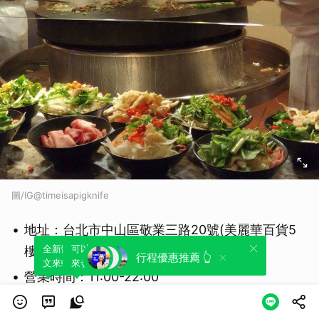
圖/IG@timeisapigknife
地址：台北市中山區敬業三路20號(美麗華百貨5
全新體驗！一鍵引用此內容，透過發布貼
可以轉發或引用此內容至自己的貼文中，
樓)
行程優惠推薦 👆
文來輕鬆表達個人立場。
來發表您的評論或觀點。
營業時間：11:00-22:00
延伸閱讀：