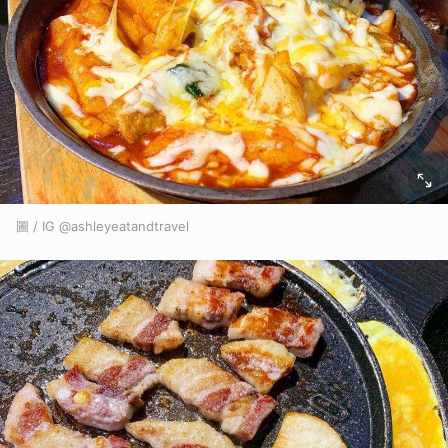
圖 / IG @ashleyeatandtravel