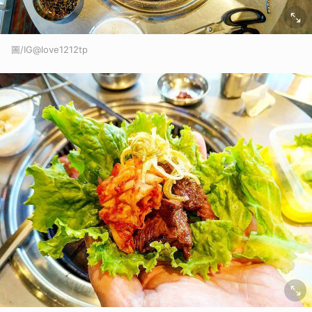
圖/IG@love1212tp