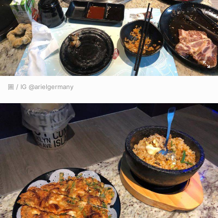
圖 / IG @arielgermany