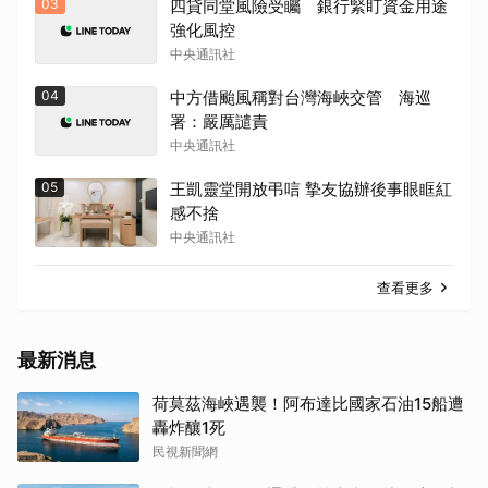
03
四貸同堂風險受矚 銀行緊盯資金用途
強化風控
中央通訊社
04
中方借颱風稱對台灣海峽交管 海巡
署：嚴厲譴責
中央通訊社
05
王凱靈堂開放弔唁 摯友協辦後事眼眶紅
感不捨
中央通訊社
查看更多
最新消息
荷莫茲海峽遇襲！阿布達比國家石油15船遭
轟炸釀1死
民視新聞網