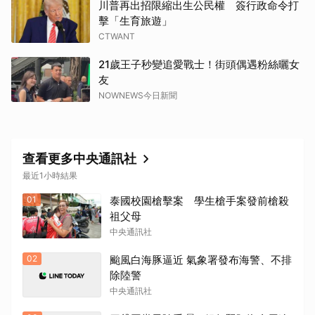
川普再出招限縮出生公民權 簽行政命令打
取消
擊「生育旅遊」
CTWANT
21歲王子秒變追愛戰士！街頭偶遇粉絲曬女
友
NOWNEWS今日新聞
查看更多中央通訊社
最近1小時結果
01
泰國校園槍擊案 學生槍手案發前槍殺
祖父母
中央通訊社
02
颱風白海豚逼近 氣象署發布海警、不排
除陸警
中央通訊社