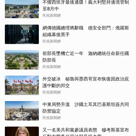
不懼西班牙最後通牒！義大利堅持邊境管制
至8月中
民視新聞網
網傳德國總理將辭職 德安全部門：俄羅斯
組織幕後黑手
民視新聞網
前部長墜機亡近一年 迦納總統任命新任國
防部長
民視新聞網
外交破冰 秘魯與墨西哥宣布恢復因政治庇
護中斷的邦交
民視新聞網
中東局勢升溫 沙國土耳其巴基斯坦簽共同
防禦協定
民視新聞網
又一名美共和黨參議員表態 穆考斯基宣布