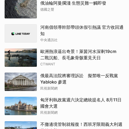
俄油輪阿曼擱淺 生態災難一觸即發
德國之聲
河南倡領導幹部帶頭休假引熱議 官方收回通
知
中央通訊社
歐洲熱浪逼出奇景！萊茵河水深剩19cm
二戰沉船、長毛象骨骸重見天日
CTWANT
俄最高法院將審理訴訟 擬禁唯一反戰黨
Yabloko 參選
民視新聞網
匈牙利執政黨週六決定總統提名人 8月11日
國會大選
民視新聞網
不撤邊境管制就報復！西班牙限期義大利週