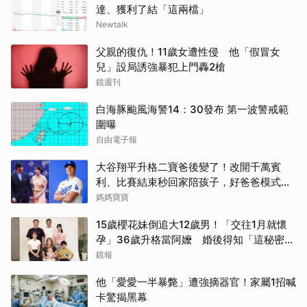
達、獲利了結「這兩檔」
Newtalk
父親的復仇！11歲女遭性侵 他「假冒女
兒」設局誘強暴犯上門轟2槍
鏡週刊
白海豚颱風海警14：30發布 第一波警戒範
圍曝
自由電子報
大谷翔平升格二寶爸後變了！改開千萬賓
利、比賽結束秒回家陪孩子，好爸爸模式全
開
媽媽寶寶
15歲櫻花妹倒追大12歲男！「交往1月就懷
孕」36歲升格當阿嬤 婚後得知「這秘密」
傻眼了
鏡報
他「愛愛一半暴斃」遭強摘器官！家屬1招喊
卡驚揭黑幕