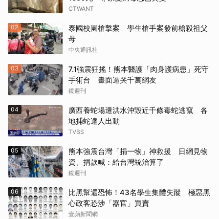
CTWANT
02
泰國校園槍擊案 學生槍手案發前槍殺祖父
母
中央通訊社
03
7.1強震狂搖！熊本醫護「肉身護病患」死守
手術台 畫面逼哭千萬網友
鏡週刊
04
廣西養蛇場遭洪水沖毀近千條毒蛇逃竄 各
地捕蛇達人出動
TVBS
05
熊本強震台灣「捐一物」神救援 日網見物
資、捐款喊：給台灣統治算了
鏡週刊
06
比黑幫還恐怖！43名學生集體失蹤 極惡黑
心政客恐涉「器官」買賣
壹蘋新聞網