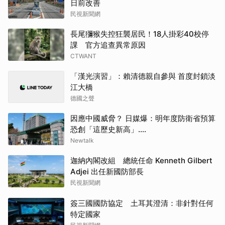
日前改善
民視新聞網
長尾獼猴失控狂襲居民！18人掛彩40校停
課 官方追查異常原因
CTWANT
「漢光演習」：賴清德親自參與 首度封鎖淡
江大橋
德國之聲
因應中國威脅？ 日媒爆：明年度防衛省預算
恐創「這歷史新高」....
Newtalk
迦納內閣改組 總統任命 Kenneth Gilbert
Adjei 出任新國防部長
民視新聞網
簽三國國防協定 土耳其澄清：非針對任何
特定國家