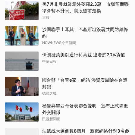
美7月非農就業意外萎縮2.3萬 市場預期聯
準會暫不升息、美股盤前走揚
太報
沙國聯手土耳其、巴基斯坦簽署共同防禦條
約
NOWNEWS今日新聞
伊朗擬禁美以通行荷莫茲 違者罰20%貨值
中華日報
國台辦「台青e家」網站 涉資安風險在台遭
封鎖
德國之聲
秘魯與墨西哥發表聯合聲明 宣布正式恢復
外交關係
民視新聞網
法總統大選倒數8個月 親俄網絡針對3名參