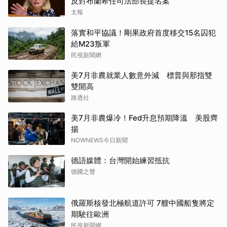
反對布蘭希任司法部長提名案
太報
落實和平協議！剛果政府首度移交15名囚犯
給M23叛軍
民視新聞網
美7月非農就業人數意外減 標普與那指雙
雙開高
路透社
美7月非農爆冷！Fed升息預期降溫 美股齊
揚
NOWNEWS今日新聞
德語媒體：台灣開始練習抵抗
德國之聲
俄羅斯核發北極航道許可 7艘中國船隻將定
期駛往歐洲
民視新聞網