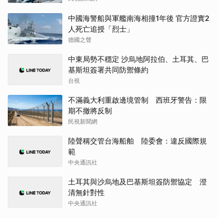
中國海警船與軍艦南海相撞1年後 官方證實2
人死亡追授「烈士」
德國之聲
中東局勢不穩定 沙烏地阿拉伯、土耳其、巴
基斯坦簽署共同防禦條約
台視
不滿義大利重啟邊境管制 西班牙警告：限
期不撤將反制
民視新聞網
陸聲稱交管台海船舶 陸委會：違反國際規
範
中央通訊社
土耳其與沙烏地及巴基斯坦簽防禦協定 澄
清無針對性
中央通訊社