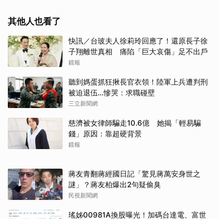
其他人也看了
快訊／台玻夫人徐莉玲回應了！還原長子徐
子翔離世真相 痛陷「巨大哀傷」足不出戶
鏡報
聽到媽蛋抓狂揪長官衣領！陸軍上兵遭判刑
被迫退伍…慘哭：求職碰壁
三立新聞網
慈濟被女律師騙走10.6億 她揭「輕易騙
錢」原因：靠超硬背景
鏡報
蔣友青翻蔣經國日記「驚見蔣萬安身世之
謎」？蔣友柏爆出2句疑偷臭
民視新聞網
瑤姊00981A換股曝光！加碼台達電、富世