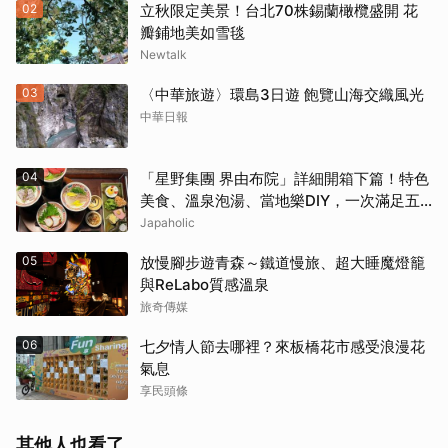
02
立秋限定美景！台北70株錫蘭橄欖盛開 花
瓣鋪地美如雪毯
Newtalk
03
〈中華旅遊〉環島3日遊 飽覽山海交織風光
中華日報
04
「星野集團 界由布院」詳細開箱下篇！特色
美食、溫泉泡湯、當地樂DIY，一次滿足五
感體驗
Japaholic
05
放慢腳步遊青森～鐵道慢旅、超大睡魔燈籠
與ReLabo質感溫泉
旅奇傳媒
06
七夕情人節去哪裡？來板橋花市感受浪漫花
氣息
享民頭條
其他人也看了