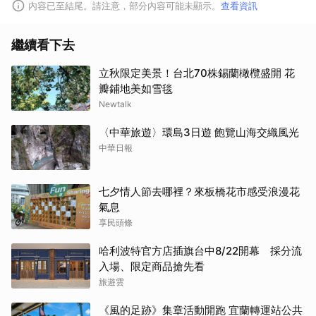
內容已至結尾。請注意，部分內容可能未顯示。
查看資訊
繼續看下去
立秋限定美景！台北70株錫蘭橄欖盛開 花
瓣鋪地美如雪毯
Newtalk
〈中華旅遊〉環島3日遊 飽覽山海交織風光
中華日報
七夕情人節去哪裡？來板橋花市感受浪漫花
氣息
享民頭條
哈利波特官方店插旗台中8/22開幕 採分流
入場、限定商品搶先看
旅遊雲
《風的足跡》集章活動開跑 宜蘭轉運站公共