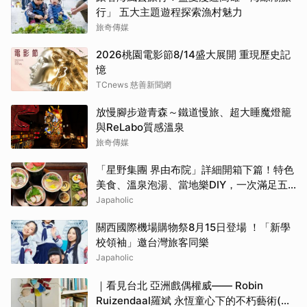
行」 五大主題遊程探索漁村魅力
旅奇傳媒
2026桃園電影節8/14盛大展開 重現歷史記
憶
TCnews 慈善新聞網
放慢腳步遊青森～鐵道慢旅、超大睡魔燈籠
與ReLabo質感溫泉
旅奇傳媒
「星野集團 界由布院」詳細開箱下篇！特色
美食、溫泉泡湯、當地樂DIY，一次滿足五
感體驗
Japaholic
關西國際機場購物祭8月15日登場 ！「新學
校領袖」邀台灣旅客同樂
Japaholic
｜看見台北 亞洲戲偶權威—— Robin
Ruizendaal羅斌 永恆童心下的不朽藝術(台