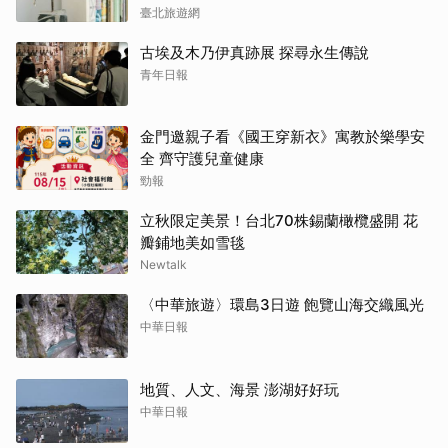
北畫刊115年7月)
臺北旅遊網
古埃及木乃伊真跡展 探尋永生傳說
青年日報
金門邀親子看《國王穿新衣》寓教於樂學安
全 齊守護兒童健康
勁報
立秋限定美景！台北70株錫蘭橄欖盛開 花
瓣鋪地美如雪毯
Newtalk
〈中華旅遊〉環島3日遊 飽覽山海交織風光
中華日報
地質、人文、海景 澎湖好好玩
中華日報