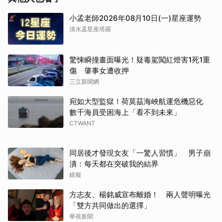
小孟老師2026年08月10日(一)星座運勢
清水孟星座塔羅
驚悚瞬撞畫面曝光！疑毒駕闖紅燈害1死1重
傷 肇事女遭收押
三立新聞網
宛如大型監獄！荷莫茲海峽航運危機惡化
數千海員受困海上「看不到未來」
CTWANT
同居後才發現女友「一驚人習慣」 男子崩
潰：每天都在突破我的結界
鏡報
方志友、楊銘威宣布離婚！ 兩人聲明曝光
「雙方共同做出的選擇」
華視新聞