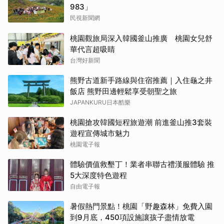
983」
民視新聞網
桃園觀旅局深入韓國釜山推廣 桃園女兒舒
華代言超吸睛
台灣好新聞
熊野古道新手路線與住宿推薦｜入住龜之井
飯店 熊野田邊輕鬆享受朝聖之旅
JAPANKURU日本酷樂
桃園搶攻韓國短程旅遊潮 前進釜山推3套裝
遊程宣傳城市魅力
桃園電子報
體驗價值救墾丁！業者串聯古禮漢服體驗 推
5大深度特色遊程
自由電子報
暑假熱門景點！桃園「野趣森林」免費入園
到9月底，450項設施讓孩子盡情放電