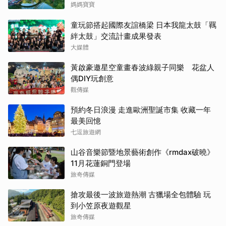
媽媽寶寶
童玩節搭起國際友誼橋梁 日本我龍太鼓「羈
絆太鼓」交流計畫成果發表
大媒體
黃啟豪邀星空童畫春波綠親子同樂 花盆人
偶DIY玩創意
觀傳媒
預約冬日浪漫 走進歐洲聖誕市集 收藏一年
最美回憶
七逗旅遊網
山谷音樂節暨地景藝術創作《rmdax破曉》
11月花蓮銅門登場
旅奇傳媒
搶攻最後一波旅遊熱潮 古獵場全包體驗 玩
到小笠原夜遊觀星
旅奇傳媒