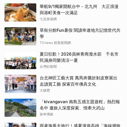
華航9/1獨家開航台中－北九州 大正浪漫
與港町美食一次滿足
七逗旅遊網
草衙分館Fun暑假 閱讀串連地方記憶世代共
學
TCnews 慈善新聞網
夏日狂歡！2026員林青商潑水節 千名市
民濕身同樂清涼一夏
台灣好新聞
台北神匠工藝大賞 萬馬奔騰於剝皮寮展出
走讀賞工藝 探索百年佛具文化
大媒體
「kivangavan 南島五感主題遊程」熱烈報
名中 邀旅人深度探索、情牽大武山
旅奇傳媒
跟著海風去旅行！盛夏漫遊高雄「海線潮旅