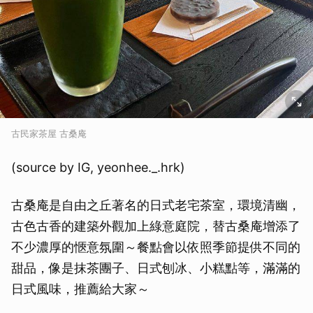
古民家茶屋 古桑庵
(source by IG, yeonhee._.hrk)
古桑庵是自由之丘著名的日式老宅茶室，環境清幽，
古色古香的建築外觀加上綠意庭院，替古桑庵增添了
不少濃厚的愜意氛圍～餐點會以依照季節提供不同的
甜品，像是抹茶團子、日式刨冰、小糕點等，滿滿的
日式風味，推薦給大家～