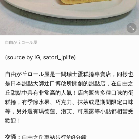
自由が丘ロール屋
(source by IG, satori_jplife)
自由が丘ロール屋是一間瑞士蛋糕捲專賣店，同樣也
是日本甜點大師辻口博啟所開創的甜點店，在自由之
丘甜點中具有非常高的人氣！店內販售多種口味的蛋
糕捲，有季節水果、巧克力、抹茶或是期間限定口味
等，另外還有瑪德蓮、泡芙、可麗露等小點都相當受
歡迎！
交通：
自由之丘車站步行約8分鐘