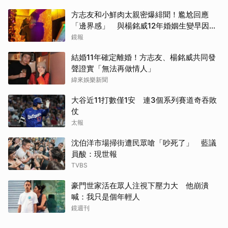
方志友和小鮮肉太親密爆緋聞！尷尬回應
「邊界感」 與楊銘威12年婚姻生變早因
「這問題」洩端倪
鏡報
結婚11年確定離婚！方志友、楊銘威共同發
聲證實「無法再做情人」
緯來娛樂新聞
大谷近11打數僅1安 連3個系列賽道奇吞敗
仗
太報
沈伯洋市場掃街遭民眾嗆「吵死了」 藍議
員酸：現世報
TVBS
豪門世家活在眾人注視下壓力大 他崩潰
喊：我只是個年輕人
鏡週刊