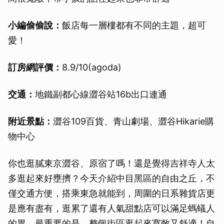
小編偷偷說：
飯店每一層樓都有不同的主題，超可
愛！
訂房網評價：
8.9/10(agoda)
交通：
地鐵副都心線澀谷站16b出口連通
附近景點：
澀谷109百貨、青山劇場、澀谷Hikarie購
物中心
你也逛膩東京澀谷、原宿了嗎！還是覺得吉祥寺人太
多逛起來好壅擠？今天介紹中目黑區的自由之丘，不
僅交通方便，搭乘東急就能到，周圍的日系雜貨店更
是應有盡有，逛累了還有人氣甜點店可以滿足螞蟻人
的胃，最重要的是，整個街區逛起來寬敞又舒適！自