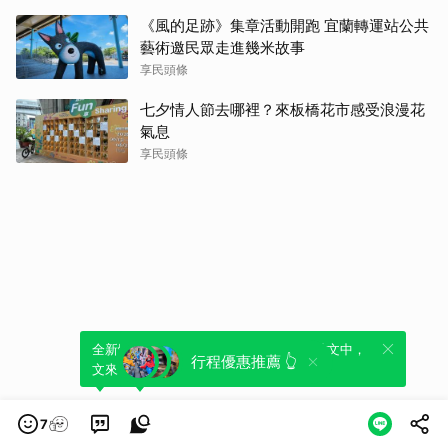
《風的足跡》集章活動開跑 宜蘭轉運站公共
藝術邀民眾走進幾米故事
享民頭條
七夕情人節去哪裡？來板橋花市感受浪漫花
氣息
享民頭條
全新體驗！一鍵引用此內容，透過發布貼
可以轉發或引用此內容至自己的貼文中，
行程優惠推薦 👆
文來輕鬆表達個人立場。
來發表您的評論或觀點。
7