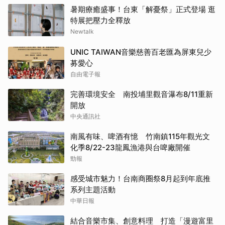
暑期療癒盛事！台東「解憂祭」正式登場 逛
特展把壓力全釋放
Newtalk
UNIC TAIWAN音樂慈善百老匯為屏東兒少
募愛心
自由電子報
完善環境安全 南投埔里觀音瀑布8/11重新
開放
中央通訊社
南風有味、啤酒有憶 竹南鎮115年觀光文
化季8/22-23龍鳳漁港與台啤廠開催
勁報
感受城市魅力！台南商圈祭8月起到年底推
系列主題活動
中華日報
結合音樂市集、創意料理 打造「漫遊富里