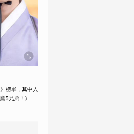
目》榜單，其中入
鷹5兄弟！》