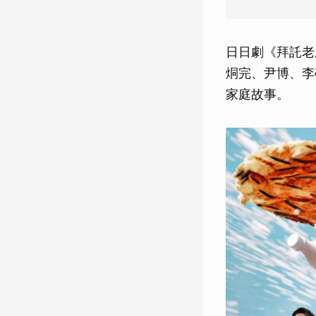
日日劇《拜託老
烔完、尹博、李
家庭故事。