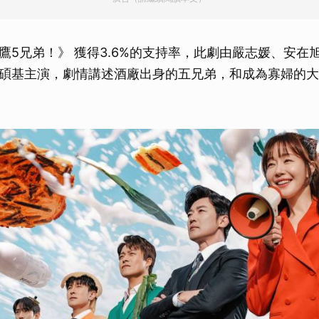
取消
鷹5兄弟！》 獲得3.6%的支持率，此劇由嚴志媛、安在
碩基主演，劇情講述酒廠出身的五兄弟，和成為寡婦的大