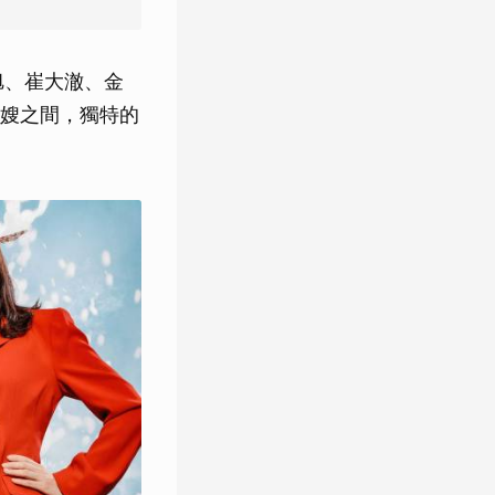
旭、崔大澈、金
嫂之間，獨特的