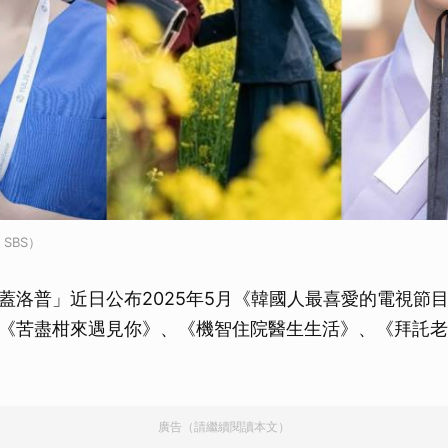
、SBS）
蓋洛普」近日公布2025年5月《韓國人最喜愛的電視節
《苦盡柑來遇見你》、《機智住院醫生生活》、《拜託老
廣告（請繼續閱讀本文）