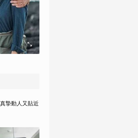
真摯動人又貼近