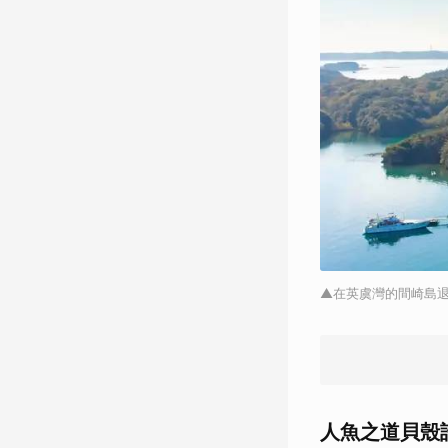
▲在英虞灣的間崎島
人魚之道貝殼