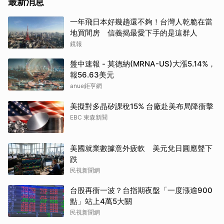
最新消息
一年飛日本好幾趟還不夠！台灣人乾脆在當
地買間房 信義揭最愛下手的是這群人
鏡報
盤中速報 - 莫德納(MRNA-US)大漲5.14%，
報56.63美元
anue鉅亨網
美擬對多晶矽課稅15% 台廠赴美布局降衝擊
EBC 東森新聞
美國就業數據意外疲軟 美元兌日圓應聲下
跌
民視新聞網
台股再衝一波？台指期夜盤「一度漲逾900
點」站上4萬5大關
民視新聞網