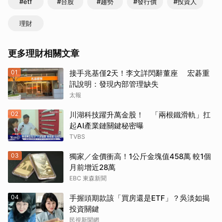
#etf
#台股
#趨勢
#發行價
#投資人
理財
更多理財相關文章
01
接手兆基僅2天！李文詳閃辭董座 宏碁重
訊說明：發現內部管理缺失
太報
02
川湖科技躍升萬金股！ 「兩根鐵滑軌」扛
起AI產業鏈關鍵秘密曝
TVBS
03
獨家／金價衝高！1公斤金塊值458萬 較1個
月前增近28萬
EBC 東森新聞
04
手握頭期款該「買房還是ETF」？吳淡如揭
投資關鍵
民視新聞網