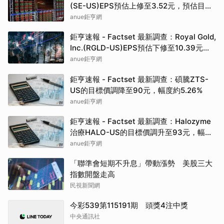
(SE-US)EPS預估上修至3.52元，預估目標
價為142.50元
anue鉅亨網
鉅亨速報 - Factset 最新調查：Royal Gold,
Inc.(RGLD-US)EPS預估下修至10.39元，
預估目標價為307.50元
anue鉅亨網
鉅亨速報 - Factset 最新調查：碩騰ZTS-
US的目標價調降至90元，幅度約5.26%
anue鉅亨網
鉅亨速報 - Factset 最新調查：Halozyme
治療HALO-US的目標價調升至93元，幅度
約3.33%
anue鉅亨網
「聯準會短期不升息」帶動漲勢 美股三大
指數開盤走高
民視新聞網
今彩539第115191期 頭獎4注中獎
中央通訊社