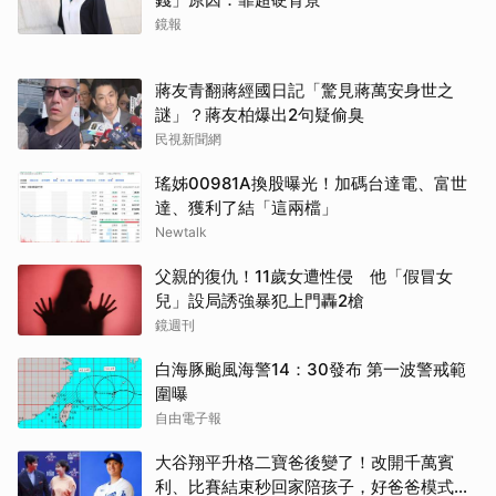
鏡報
蔣友青翻蔣經國日記「驚見蔣萬安身世之
謎」？蔣友柏爆出2句疑偷臭
民視新聞網
瑤姊00981A換股曝光！加碼台達電、富世
達、獲利了結「這兩檔」
Newtalk
父親的復仇！11歲女遭性侵 他「假冒女
兒」設局誘強暴犯上門轟2槍
鏡週刊
白海豚颱風海警14：30發布 第一波警戒範
圍曝
自由電子報
大谷翔平升格二寶爸後變了！改開千萬賓
利、比賽結束秒回家陪孩子，好爸爸模式全