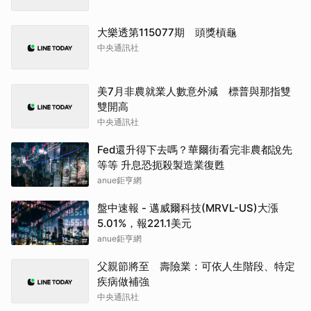
大樂透第115077期 頭獎槓龜
中央通訊社
美7月非農就業人數意外減 標普與那指雙
雙開高
中央通訊社
Fed還升得下去嗎？華爾街看完非農都說先
等等 升息恐扼殺製造業復甦
anue鉅亨網
盤中速報 - 邁威爾科技(MRVL-US)大漲
5.01%，報221.1美元
anue鉅亨網
父親節將至 壽險業：可依人生階段、特定
疾病做補強
中央通訊社