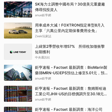
SK海力士調整中國布局？30億美元重慶廠
傳尋找投資人
anue鉅亨網
用車成本大減！FOXTRON指定車型8月入
主享「六萬公里內定期保養費用全免」
Zeek玩家誌
上緯第2季營收年增57% 所得稅加徵衝擊
短期獲利
中央通訊社
鉅亨速報 - Factset 最新調查：BioMarin製
藥(BMRN-US)EPS預估上修至5.01元，預
估目標價為86.00元
anue鉅亨網
鉅亨速報 - Factset 最新調查：詹姆斯哈迪
工業公司JHX-US的目標價調升至30.18元，
幅度約3.65%
anue鉅亨網
鉅亨速報 - Factset 最新調查：海洋公司