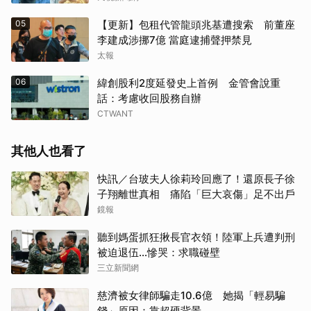
05
【更新】包租代管龍頭兆基遭搜索 前董座
李建成涉挪7億 當庭逮捕聲押禁見
太報
06
緯創股利2度延發史上首例 金管會說重
話：考慮收回股務自辦
CTWANT
其他人也看了
快訊／台玻夫人徐莉玲回應了！還原長子徐
子翔離世真相 痛陷「巨大哀傷」足不出戶
鏡報
聽到媽蛋抓狂揪長官衣領！陸軍上兵遭判刑
被迫退伍…慘哭：求職碰壁
三立新聞網
慈濟被女律師騙走10.6億 她揭「輕易騙
錢」原因：靠超硬背景