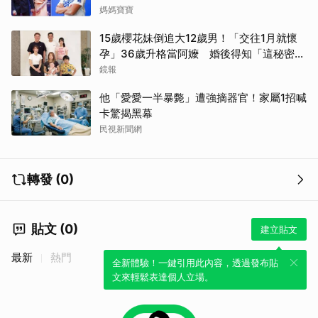
開
媽媽寶寶
15歲櫻花妹倒追大12歲男！「交往1月就懷
孕」36歲升格當阿嬤 婚後得知「這秘密」
傻眼了
鏡報
他「愛愛一半暴斃」遭強摘器官！家屬1招喊
卡驚揭黑幕
民視新聞網
轉發 (0)
貼文 (0)
建立貼文
最新
熱門
全新體驗！一鍵引用此內容，透過發布貼
文來輕鬆表達個人立場。