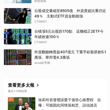
科技新報
台股成交量縮至8505億 外資賣超比重仍近
49％ 主動式ETF資金動能強
CTWANT
台積漲5元台股跌170點 這幾檔正2ETF今
年績效逾100％
CTWANT
外資翻臉轉賣超407億元 下重手砍殺群創5.1
萬張、華邦電4.3萬張
anue鉅亨網
取消
查看更多太報
最近1小時結果
01
徐莉玲首發聲談愛子過世心路歷程 自
曝：可能因此同情張柏芝、誤信謠言