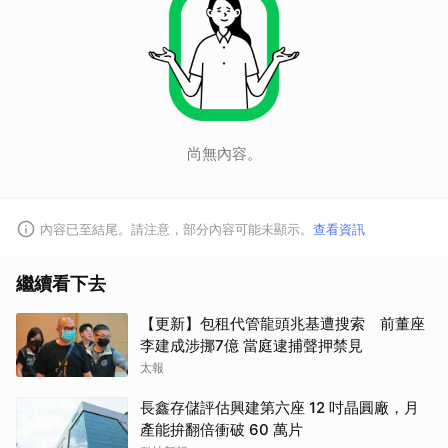
尚無內容。
內容已至結尾。請注意，部分內容可能未顯示。
查看資訊
繼續看下去
【更新】包租代管龍頭兆基遭搜索 前董座
李建成涉挪7億 當庭逮捕聲押禁見
太報
長鑫存儲評估興建第六座 12 吋晶圓廠，月
產能拚翻倍衝破 60 萬片