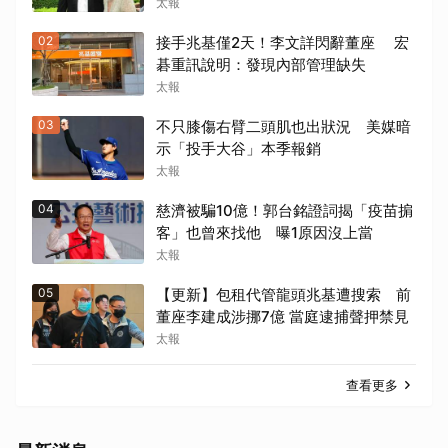
太報
02
接手兆基僅2天！李文詳閃辭董座 宏
碁重訊說明：發現內部管理缺失
太報
03
不只膝傷右臂二頭肌也出狀況 美媒暗
示「投手大谷」本季報銷
太報
04
慈濟被騙10億！郭台銘證詞揭「疫苗掮
客」也曾來找他 曝1原因沒上當
太報
05
【更新】包租代管龍頭兆基遭搜索 前
董座李建成涉挪7億 當庭逮捕聲押禁見
太報
查看更多