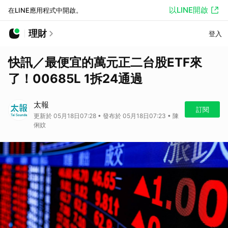
以LINE開啟
在LINE應用程式中開啟。
理財
登入
快訊／最便宜的萬元正二台股ETF來
了！00685L 1拆24通過
太報
訂閱
更新於 05月18日07:28 • 發布於 05月18日07:23 • 陳
俐妏