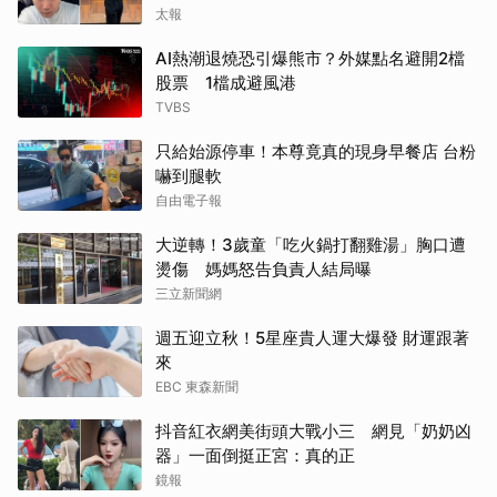
太報
AI熱潮退燒恐引爆熊市？外媒點名避開2檔
股票 1檔成避風港
TVBS
只給始源停車！本尊竟真的現身早餐店 台粉
嚇到腿軟
自由電子報
大逆轉！3歲童「吃火鍋打翻雞湯」胸口遭
燙傷 媽媽怒告負責人結局曝
三立新聞網
週五迎立秋！5星座貴人運大爆發 財運跟著
來
EBC 東森新聞
抖音紅衣網美街頭大戰小三 網見「奶奶凶
器」一面倒挺正宮：真的正
鏡報