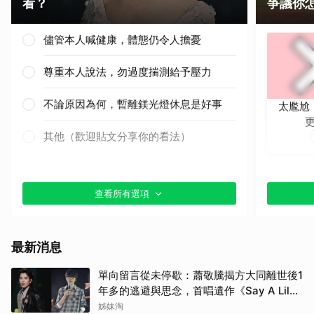
看？
爭議你
儘管本人喊健康，體態仍令人擔憂
尊重本人說法，勿過度揣測給予壓力
不論原因為何，暫離鎂光燈休息是好事
太尷尬
其他（歡迎貼文分享你的看法）
查看所有選項
最新消息
單向留言從未停歇：蕭敬騰揭方大同離世後1
年多的逃避與思念，首唱遺作《Say A Lil
Something》
姊妹淘