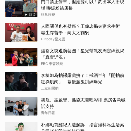
門口禁止停車，但始源可以！釣出本人衝現
場 嚇爆粉絲店長
影音
非凡娛樂
人際關係也有壁癌？王偉忠揭夫妻求生術
曝生存哲學：向太太鞠躬
ETtoday星光雲
潘裕文突退演藝圈！星光幫戰友周定緯親揭
「真實近況」
EBC 東森娛樂
李棟旭為拍裸露戲拚了！戒酒半年「開拍前
狂操肌肉」 幕後魔鬼訓練曝光
三立新聞網
胡瓜、巫啟賢、孫協志開唱彩排 票房告急喊
話支持
青年日報
朴娜勑前經紀人遭起訴 揚言爆料私生活索