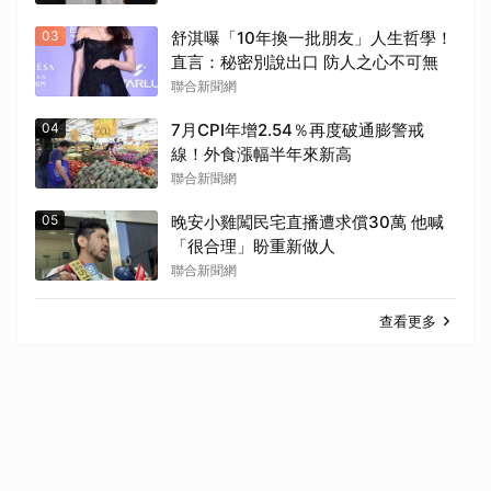
03
舒淇曝「10年換一批朋友」人生哲學！
直言：秘密別說出口 防人之心不可無
聯合新聞網
04
7月CPI年增2.54％再度破通膨警戒
線！外食漲幅半年來新高
聯合新聞網
05
晚安小雞闖民宅直播遭求償30萬 他喊
「很合理」盼重新做人
聯合新聞網
查看更多