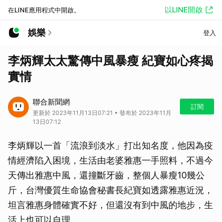
以LINE開啟
在LINE應用程式中開啟。
娛樂
登入
李炳輝太太驚傳中風暴瘦 紀寶如心疼揭
實情
聯合新聞網
訂閱
更新於 2023年11月13日07:21 • 發布於 2023年11月
13日07:12
李炳輝以一首「流浪到淡水」打出知名度，他因為疫
情經濟陷入困境，生活由老婆雅惠一手照料，不過今
天傳出雅惠中風，還撞斷牙齒，整個人暴瘦10幾公
斤，台灣優質生命協會秘書長紀寶如透露雅惠近況，
坦言雅惠身體確實不好，但還沒有到中風的地步，生
活上也可以自理。