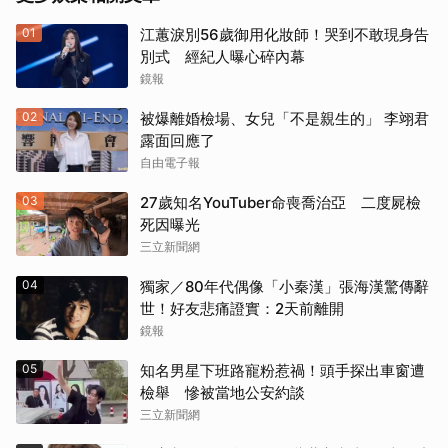
01
江蕙淚別56歲御用化妝師！哭到不敢現身告
別式 經紀人曝心碎內幕
鏡報
02
被爆離婚檢場、女兒「不是親生的」 李翊君
露面回應了
自由電子報
03
27歲知名YouTuber命喪喬治亞 二度屍檢
死因曝光
三立新聞網
04
獨家／80年代偶像「小秦漢」張海漢驚傳辭
世！好友悲痛證實：2天前離開
鏡報
05
知名男星下班路寵粉惹禍！頭手探出車窗遭
檢舉 慘被當地公安約談
三立新聞網