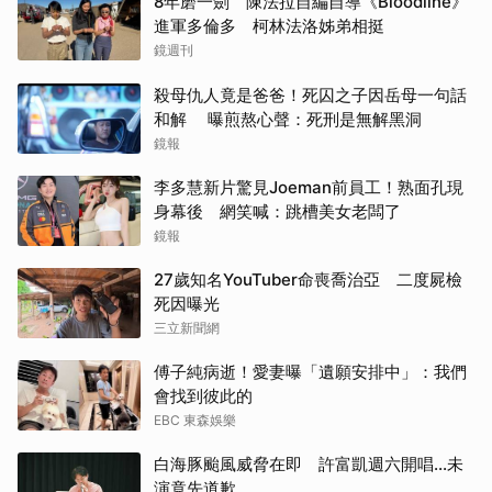
8年磨一劍 陳法拉自編自導《Bloodline》
進軍多倫多 柯林法洛姊弟相挺
鏡週刊
殺母仇人竟是爸爸！死囚之子因岳母一句話
和解 曝煎熬心聲：死刑是無解黑洞
鏡報
李多慧新片驚見Joeman前員工！熟面孔現
身幕後 網笑喊：跳槽美女老闆了
鏡報
27歲知名YouTuber命喪喬治亞 二度屍檢
死因曝光
三立新聞網
傅子純病逝！愛妻曝「遺願安排中」：我們
會找到彼此的
EBC 東森娛樂
白海豚颱風威脅在即 許富凱週六開唱...未
演竟先道歉