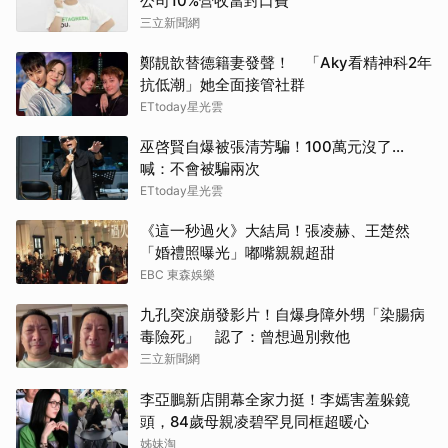
公司10%營收當封口費
三立新聞網
鄭靚歆替德籍妻發聲！ 「Aky看精神科2年
抗低潮」她全面接管社群
ETtoday星光雲
巫啓賢自爆被張清芳騙！100萬元沒了...
喊：不會被騙兩次
ETtoday星光雲
《這一秒過火》大結局！張凌赫、王楚然
「婚禮照曝光」嘟嘴親親超甜
EBC 東森娛樂
九孔突淚崩發影片！自爆身障外甥「染腸病
毒險死」 認了：曾想過別救他
三立新聞網
李亞鵬新店開幕全家力挺！李嫣害羞躲鏡
頭，84歲母親凌碧罕見同框超暖心
姊妹淘