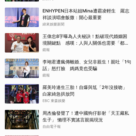
ENHYPEN日本站姐Mina遭霸凌輕生 羅志
祥談演唱會飯撒：開心最重要
緯來娛樂新聞
王偉忠8字曝為人夫秘訣！點破現代婚姻困
境關鍵點 感嘆：人與人關係也需要「都
更」
鏡報
李翊君遭瘋傳離婚、女兒非親生！親吐「1句
話」怒打臉 媽媽竟也受騙
鏡報
羅美玲連生三胎！自爆與尪「2年沒接吻」
白家綺急拱放閃
EBC 東森娛樂
周杰倫發聲了！遭中國狗仔影射「天王藏私
生子」 懶理不實謠言親揭現況
自由電子報