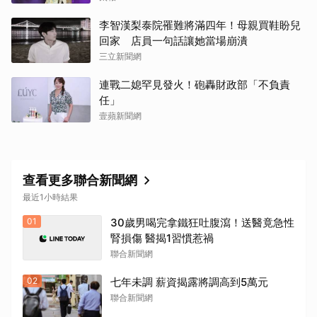
李智漢梨泰院罹難將滿四年！母親買鞋盼兒
回家 店員一句話讓她當場崩潰
三立新聞網
連戰二媳罕見發火！砲轟財政部「不負責
任」
壹蘋新聞網
查看更多聯合新聞網
最近1小時結果
01
30歲男喝完拿鐵狂吐腹瀉！送醫竟急性
腎損傷 醫揭1習慣惹禍
聯合新聞網
02
七年未調 薪資揭露將調高到5萬元
聯合新聞網