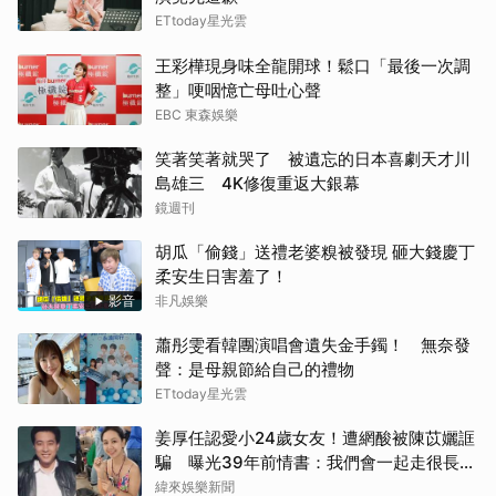
ETtoday星光雲
王彩樺現身味全龍開球！鬆口「最後一次調
整」哽咽憶亡母吐心聲
EBC 東森娛樂
笑著笑著就哭了 被遺忘的日本喜劇天才川
島雄三 4K修復重返大銀幕
鏡週刊
胡瓜「偷錢」送禮老婆糗被發現 砸大錢慶丁
柔安生日害羞了！
影音
非凡娛樂
蕭彤雯看韓團演唱會遺失金手鐲！ 無奈發
聲：是母親節給自己的禮物
ETtoday星光雲
姜厚任認愛小24歲女友！遭網酸被陳苡孋誆
騙 曝光39年前情書：我們會一起走很長的
路
緯來娛樂新聞