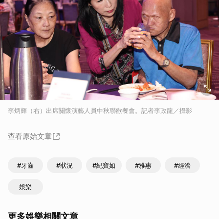
李炳輝（右）出席關懷演藝人員中秋聯歡餐會。記者李政龍／攝影
查看原始文章
#牙齒
#狀況
#紀寶如
#雅惠
#經濟
娛樂
更多娛樂相關文章