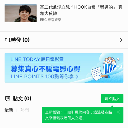
富二代兼混血兒？HOOK自爆「我男的」 真
相大反轉
EBC 東森娛樂
轉發 (0)
貼文 (0)
建立貼文
最新
熱門
全新體驗！一鍵引用此內容，透過發布貼
文來輕鬆表達個人立場。