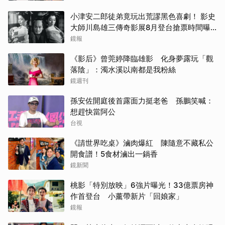
小津安二郎徒弟竟玩出荒謬黑色喜劇！ 影史
大師川島雄三傳奇影展8月登台搶票時間曝
光
鏡報
《影后》曾莞婷降臨雄影 化身夢露玩「觀
落陰」：濁水溪以南都是我粉絲
鏡週刊
孫安佐開庭後首露面力挺老爸 孫鵬笑喊：
想趕快當阿公
台視
《請世界吃桌》滷肉爆紅 陳隨意不藏私公
開食譜！5食材滷出一鍋香
鏡新聞
桃影「特別放映」6強片曝光！33億票房神
作首登台 小薰帶新片「回娘家」
鏡報