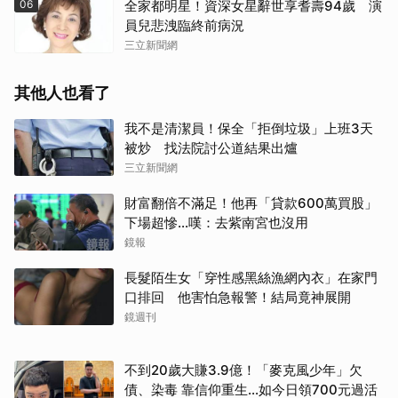
06
全家都明星！資深女星辭世享耆壽94歲 演
員兒悲洩臨終前病況
三立新聞網
其他人也看了
我不是清潔員！保全「拒倒垃圾」上班3天
被炒 找法院討公道結果出爐
三立新聞網
財富翻倍不滿足！他再「貸款600萬買股」
下場超慘...嘆：去紫南宮也沒用
鏡報
長髮陌生女「穿性感黑絲漁網內衣」在家門
口排回 他害怕急報警！結局竟神展開
鏡週刊
不到20歲大賺3.9億！「麥克風少年」欠
債、染毒 靠信仰重生...如今日領700元過活