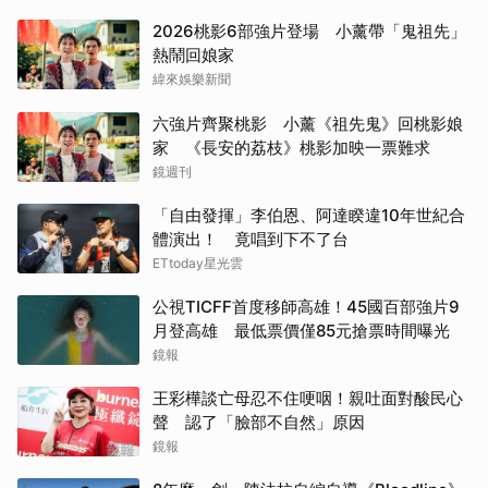
2026桃影6部強片登場 小薰帶「鬼祖先」
熱鬧回娘家
緯來娛樂新聞
六強片齊聚桃影 小薰《祖先鬼》回桃影娘
家 《長安的荔枝》桃影加映一票難求
鏡週刊
「自由發揮」李伯恩、阿達睽違10年世紀合
體演出！ 竟唱到下不了台
ETtoday星光雲
公視TICFF首度移師高雄！45國百部強片9
月登高雄 最低票價僅85元搶票時間曝光
鏡報
取消
王彩樺談亡母忍不住哽咽！親吐面對酸民心
聲 認了「臉部不自然」原因
鏡報