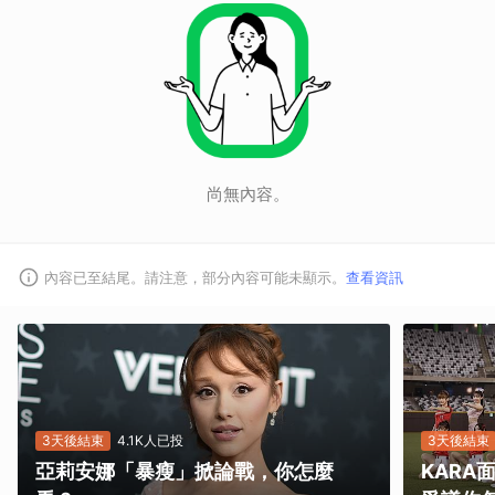
尚無內容。
內容已至結尾。請注意，部分內容可能未顯示。
查看資訊
3天後結束
4.1K人已投
3天後結束
亞莉安娜「暴瘦」掀論戰，你怎麼
KAR