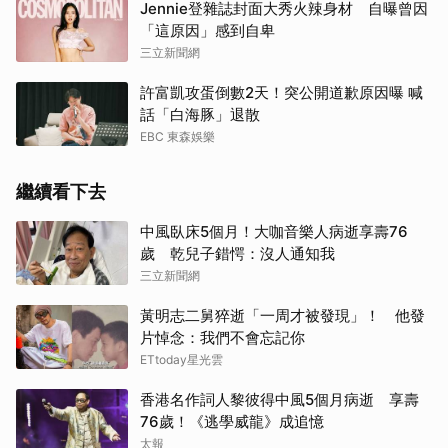
Jennie登雜誌封面大秀火辣身材 自曝曾因
「這原因」感到自卑
三立新聞網
許富凱攻蛋倒數2天！突公開道歉原因曝 喊
話「白海豚」退散
EBC 東森娛樂
繼續看下去
中風臥床5個月！大咖音樂人病逝享壽76
歲 乾兒子錯愕：沒人通知我
三立新聞網
黃明志二舅猝逝「一周才被發現」！ 他發
片悼念：我們不會忘記你
ETtoday星光雲
香港名作詞人黎彼得中風5個月病逝 享壽
76歲！《逃學威龍》成追憶
太報