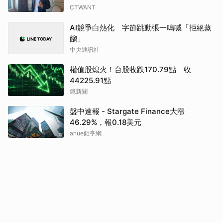
CTWANT
AI競爭白熱化 字節跳動張一鳴喊「拒絕蒸
餾」
中央通訊社
權值股熄火！台股收跌170.79點 收
44225.91點
鏡新聞
盤中速報 - Stargate Finance大漲
46.29%，報0.18美元
anue鉅亨網