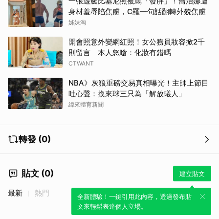
一張遊艇比基尼照被罵「發胖」！喬治娜遭
身材羞辱陷焦慮，C羅一句話翻轉外貌焦慮
姊妹淘
開會照意外變網紅照！女公務員妝容掀2千
則留言 本人怒嗆：化妝有錯嗎
CTWANT
NBA》灰狼重磅交易真相曝光！主帥上節目
吐心聲：換來球三只為「解放蟻人」
緯來體育新聞
轉發 (0)
貼文 (0)
建立貼文
最新
熱門
全新體驗！一鍵引用此內容，透過發布貼
文來輕鬆表達個人立場。