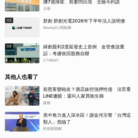
挪7億揮霍、前妻閃出境 北檢今約談
太報
05
群創 群創光電2026年下半年法人說明會
MoneyDJ理財網
06
緯創股利2度延發史上首例 金管會說重
話：考慮收回股務自辦
CTWANT
其他人也看了
前恩客變砲友？酒店妹控強押性侵 法官看
LINE傻眼：還叫人家買衛生棉
鏡報
美中角力進入深水區！謝金河示警「台灣這
類人」危險了
民視新聞網