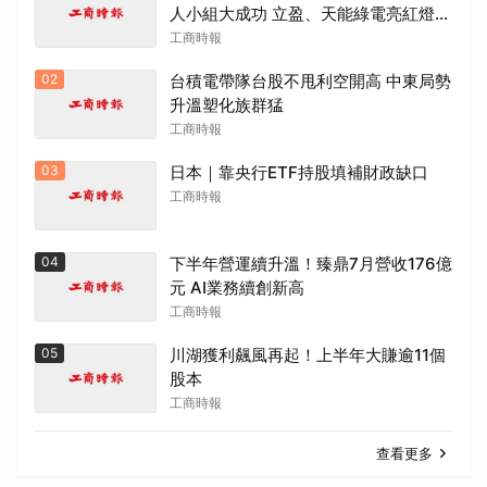
人小組大成功 立盈、天能綠電亮紅燈鎖
死
工商時報
02
台積電帶隊台股不甩利空開高 中東局勢
升溫塑化族群猛
工商時報
03
日本｜靠央行ETF持股填補財政缺口
工商時報
04
下半年營運續升溫！臻鼎7月營收176億
元 AI業務續創新高
工商時報
05
川湖獲利飆風再起！上半年大賺逾11個
股本
工商時報
查看更多