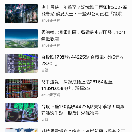
史上最缺一年將至？記憶體三巨頭把2027產
能賣光 消息人士：一些AI公司已在「跪求晶
片」
anue鉅亨網
秀朗橋北側重劃區：藍鑽級水岸開發，10分
鐘抵敦南
anue鉅亨網
台股跌170點收44225點 台積電小漲5元收
2370元
台視
盤中速報 - 深證成指上漲281.54點至
14391.6584點，漲幅2%
anue鉅亨網
台股下挫170點收44225點失守季線！周線
狂漲逾千點 股后川湖飆漲停
太報
科技股震盪資金換車！這檔新興市場基金三