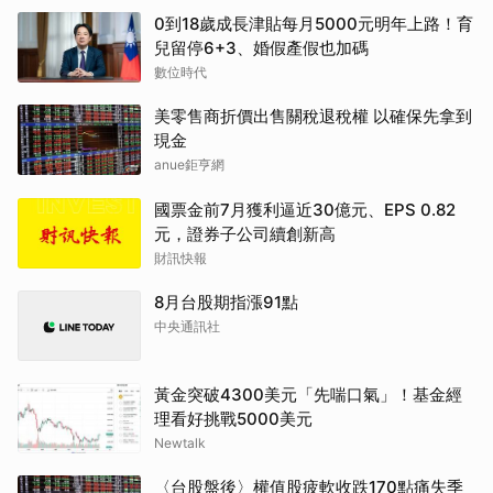
0到18歲成長津貼每月5000元明年上路！育
兒留停6+3、婚假產假也加碼
數位時代
美零售商折價出售關稅退稅權 以確保先拿到
現金
anue鉅亨網
國票金前7月獲利逼近30億元、EPS 0.82
元，證券子公司續創新高
財訊快報
8月台股期指漲91點
中央通訊社
黃金突破4300美元「先喘口氣」！基金經
理看好挑戰5000美元
Newtalk
〈台股盤後〉權值股疲軟收跌170點痛失季