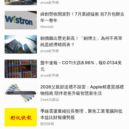
anue鉅亨網
緯創營收開派對！7月業績猛衝 前7月包辦去
年一整年
Newtalk
銅價飆出歷史新高！「銅博士」為何不再單
純是經濟晴雨表？
anue鉅亨網
盤中速報 - COTI大跌8.96%，報0.0134美
元
anue鉅亨網
2026父親節送禮不踩雷：Apple精選質感禮
物指南 陪伴老爸升級智慧新生活
Zeek玩家誌
季線震盪量縮拉長整理，聚焦工業電腦與低
本益比財報優勢股
財訊快報