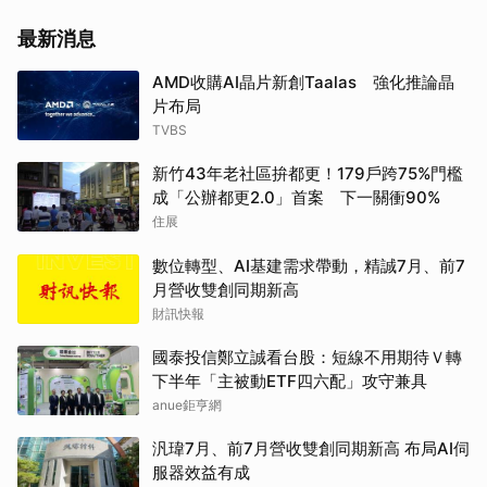
最新消息
AMD收購AI晶片新創Taalas 強化推論晶
片布局
TVBS
新竹43年老社區拚都更！179戶跨75%門檻
成「公辦都更2.0」首案 下一關衝90%
住展
數位轉型、AI基建需求帶動，精誠7月、前7
月營收雙創同期新高
財訊快報
國泰投信鄭立誠看台股：短線不用期待Ｖ轉
下半年「主被動ETF四六配」攻守兼具
anue鉅亨網
汎瑋7月、前7月營收雙創同期新高 布局AI伺
服器效益有成