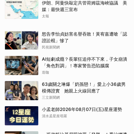
伊朗、阿曼快敲定共管荷姆茲海峽協議 美
媒：最快週三宣布
太報
怒告李怡貞妨害名譽吞敗！黃宥嘉遭嗆「認
證訟棍」慘了
民視新聞網
AI短劇成癮？長輩狂追停不下來，子女崩潰
「角色對調」！專家警告恐陷腦腐
造咖
63歲關之琳爆「奶孫戀！」愛上小36歲男
模傳證實 她親上火線回應了
三立新聞網
小孟老師2026年08月07日(五)星座運勢
清水孟星座塔羅