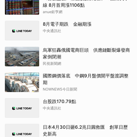
線 8月首周漲1106點
anue鉅亨網
8月電子期跌 金融期漲
中央通訊社
烏軍狂轟俄國電商巨頭 供應鏈斷裂爆發商
家倒閉潮
民視新聞網
國際鋼價落底 中鋼9月盤價開平盤渡調整
期
NOWNEWS今日新聞
台股跌170.79點
中央通訊社
日本4月30日砸6.2兆日圓救匯 創單日歷
史新高