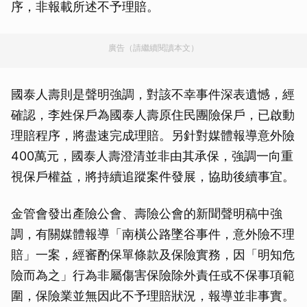
序，非報載所述不予理賠。
廣告（請繼續閱讀本文）
國泰人壽則是聲明強調，對該不幸事件深表遺憾，經
確認，李姓保戶為國泰人壽原住民團險保戶，已啟動
理賠程序，將盡速完成理賠。另針對媒體報導意外險
400萬元，國泰人壽澄清並非由其承保，強調一向重
視保戶權益，將持續追蹤案件發展，協助後續事宜。
金管會發出產險公會、壽險公會的新聞聲明稿中強
調，有關媒體報導「南橫公路墜谷事件，意外險不理
賠」一案，經審酌保單條款及保險實務，因「明知危
險而為之」行為非屬傷害保險除外責任或不保事項範
圍，保險業並無因此不予理賠狀況，報導並非事實。