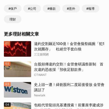
#保戶
#公司
#條款
#意外
#報導
理財
更多理財相關文章
01
違約交割飆近100億！金管會擬祭鐵腕「犯1
次就圈存」 杜絕空手套白狼
三立新聞網
02
台股頻傳違約交割！金管會研議祭新制 首
次違約恐改採「預收足額款券」
CTWANT
03
史上頭一遭！緯創股利二度延後發放 金管會
講話了
Newtalk
04
包租代管龍頭兆基遭搜索！前董座李建成涉