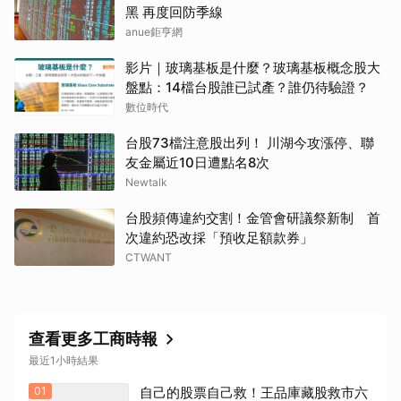
黑 再度回防季線
anue鉅亨網
影片｜玻璃基板是什麼？玻璃基板概念股大
取消
盤點：14檔台股誰已試產？誰仍待驗證？
數位時代
台股73檔注意股出列！ 川湖今攻漲停、聯
友金屬近10日遭點名8次
Newtalk
台股頻傳違約交割！金管會研議祭新制 首
次違約恐改採「預收足額款券」
CTWANT
查看更多工商時報
最近1小時結果
01
自己的股票自己救！王品庫藏股救市六