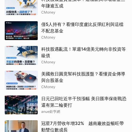
年賺逾五成
CMoney
僅5人持有？看懂印度盧比反彈紅利與這檔
不配息基金
CMoney
科技股遇亂流！單週14億美元轉向非投資等
級債
CMoney
美國救日圓竟幫科技股護盤？看懂資金傳導
與台股基金
CMoney
日元已回吐近半干預漲幅 美日匯率保衛戰恐
還有第二輪要打
anue鉅亨網
冠星7月營收年增32% 越南廠效益暢旺帶
動雙位數成長