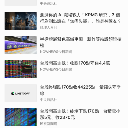
中央通訊社
測測你的 AI 職場戰力！KPMG 研究，3 個
行為測出誰在「無痛失能」、誰是神隊友？
經理人月刊
半導體展紫色高鐵車廂 新竹等站設領證櫃
檯
NOWNEWS今日新聞
台股開高走低！收跌170點守住4.4萬
NOWNEWS今日新聞
台股終場跌170點收44225點 量縮失守季
線
中央通訊社
台股開高走低！終場下跌170點 台積電小
漲5元、收2370元
民視新聞網