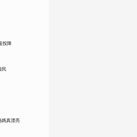
逼投降
酸民
媽媽真漂亮