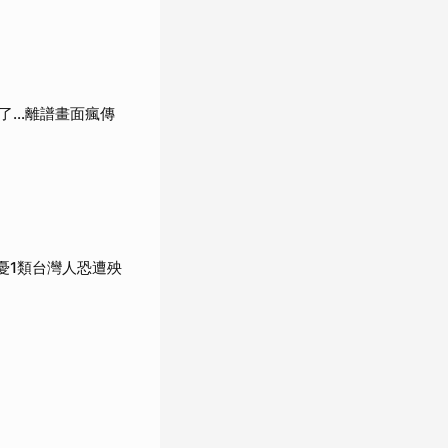
了…離譜畫面瘋傳
憂1類台灣人恐遭殃