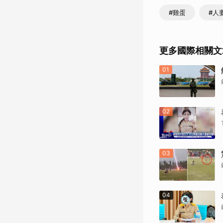
#雞蛋
#人
更多國際相關文
01
02
03
04