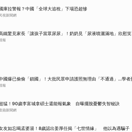
國庫拉警報？中國「全球大追稅」下場恐超慘
民視新聞網
高鐵驚見家長「讓孩子當眾尿尿」！奶奶見「尿液噴灑滿地」欣慰笑
鏡報
中國爆已偷偷「鎖國」！大批民眾申請護照無理由「不通過」...學者
鏡報
超猛！90歲李富城拿碩士還能報氣象 自曝擺脫憂鬱失智秘訣
壹蘋新聞網
女友如忘喝孟婆湯！8歲認出姜厚任揭「七世情緣」 他以為遇騙子