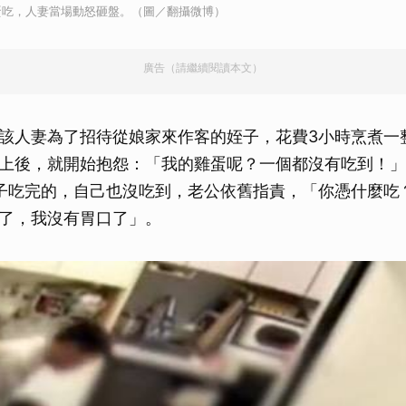
蛋吃，人妻當場動怒砸盤。（圖／翻攝微博）
廣告（請繼續閱讀本文）
該人妻為了招待從娘家來作客的姪子，花費3小時烹煮一
上後，就開始抱怨：「我的雞蛋呢？一個都沒有吃到！」
子吃完的，自己也沒吃到，老公依舊指責，「你憑什麼吃
了，我沒有胃口了」。