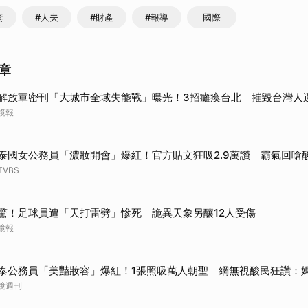
妻
#人夫
#財產
#報導
國際
章
解放軍密刊「大城市全域失能戰」曝光！3招癱瘓台北 摧毀台灣人
鏡報
泰國女公務員「濃妝開會」爆紅！官方貼文狂吸2.9萬讚 霸氣回嗆
TVBS
驚！足球員遭「天打雷劈」慘死 詭異天象另釀12人受傷
鏡報
泰公務員「美豔妝容」爆紅！1張照吸萬人朝聖 網無視酸民狂讚：
鏡週刊