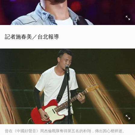
記者施春美／台北報導
曾在《中國好聲音》周杰倫戰隊奪得第五名的朴翔，傳出因心梗猝逝。