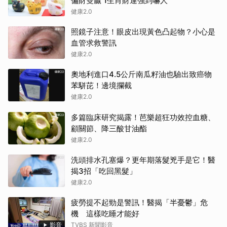
偏財雙贏 1生肖財運強到嚇人
健康2.0
照鏡子注意！眼皮出現黃色凸起物？小心是
血管求救警訊
健康2.0
奧地利進口4.5公斤南瓜籽油也驗出致癌物
苯駢芘！邊境攔截
健康2.0
多篇臨床研究揭露！芭樂超狂功效控血糖、
顧關節、降三酸甘油酯
健康2.0
洗頭排水孔塞爆？更年期落髮兇手是它！醫
揭3招「吃回黑髮」
健康2.0
疲勞提不起勁是警訊！醫揭「半憂鬱」危
機 這樣吃睡才能好
影音
TVBS 新聞影音