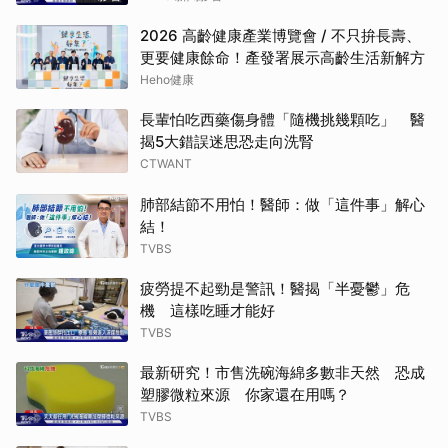
2026 高齡健康產業博覽會 / 不只拚長壽、
更要健康餘命！產發署展示高齡生活新解方
Heho健康
長輩怕吃西藥傷身體「隨機挑幾顆吃」 醫
揭5大錯誤迷思恐走向洗腎
CTWANT
肺部結節不用怕！醫師：做「這件事」解心
結！
TVBS
疲勞提不起勁是警訊！醫揭「半憂鬱」危
機 這樣吃睡才能好
TVBS
最新研究！市售洗碗海綿多數非天然 恐成
塑膠微粒來源 你家還在用嗎？
TVBS