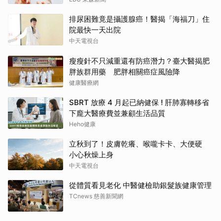
排尿困難竟是攝護腺癌！醫揭「海福刀」住
院最快一天出院
中天電視台
瘦瘦針不只減重還有防癌潛力？臺大醫揭肥
胖族群用藥 肥胖相關癌症風險降
健康醫療網
SBRT 放療 4 月起已納健保 ! 肝肺寡轉移省
下龐大醫療費並兼顧生活品質
Heho健康
立秋到了！皮膚乾癢、喉嚨卡卡、大便硬
小心秋燥上身
中天電視台
從體質看見老化 中醫健檢助銀髮族健康管理
TCnews 慈善新聞網