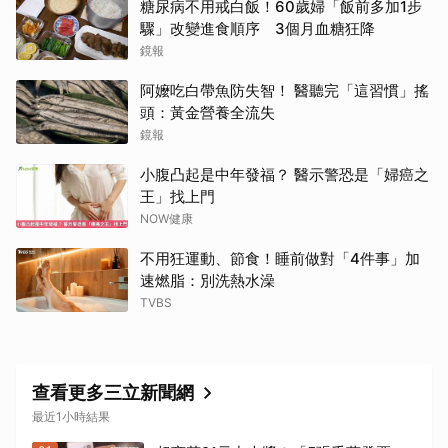
糖尿病不用戒白飯！60歲婦「飯前多加1步
驟」改變進食順序 3個月血糖狂降
鏡報
阿嬤吃白帶魚防失智！ 醫聽完「這習慣」搖
頭：黃金營養全流失
鏡報
小腹凸起是中年發福？ 醫示警恐是「婦癌之
王」找上門
NOW健康
不用狂運動、節食！睡前做對「4件事」加
速燃脂：別洗熱水澡
TVBS
查看更多三立新聞網
最近1小時結果