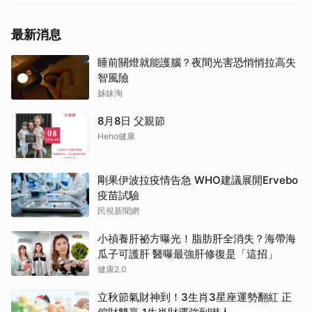
最新消息
睡前關燈就能護腦？夜間光害恐悄悄拉高失
智風險
姊妹淘
8月8日 父親節
Heho健康
剛果伊波拉疫情告急 WHO建議展開Ervebo
疫苗試驗
民視新聞網
小禎養肝祕方曝光！脂肪肝全消失？海帶海
瓜子可護肝 醫曝最強肝修復是「這招」
健康2.0
立秋節氣財神到！3生肖3星座運勢翻紅 正