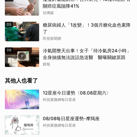
關癌症風險降41%
信傳媒
05
糖尿病婦人「1改變」！3個月糖化血色素降
了
民視新聞網
06
冷氣開整天出事！女子「待冷氣房24小時」
全身抽搐無法說話急送醫 醫曝關鍵原因
鏡報
其他人也看了
12星座今日運勢〈08.08星期六〉
科技紫微網每日星座
08/08每日星座運勢-摩羯座
科技紫微網每日星座