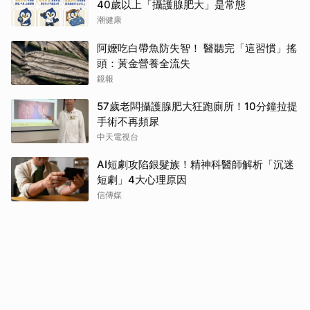
40歲以上「攝護腺肥大」是常態
潮健康
阿嬤吃白帶魚防失智！ 醫聽完「這習慣」搖
頭：黃金營養全流失
鏡報
57歲老闆攝護腺肥大狂跑廁所！10分鐘拉提
手術不再頻尿
中天電視台
AI短劇攻陷銀髮族！精神科醫師解析「沉迷
短劇」4大心理原因
信傳媒