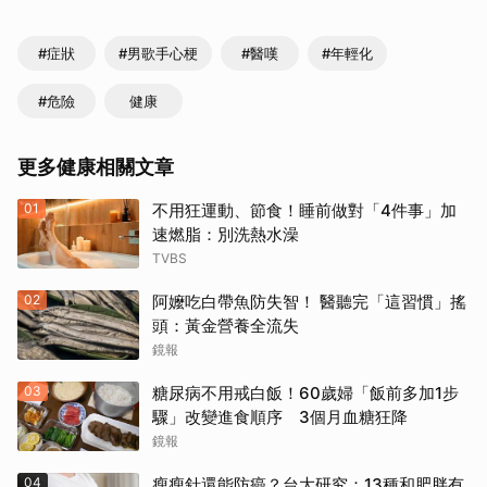
#症狀
#男歌手心梗
#醫嘆
#年輕化
#危險
健康
更多健康相關文章
01
不用狂運動、節食！睡前做對「4件事」加
速燃脂：別洗熱水澡
TVBS
02
阿嬤吃白帶魚防失智！ 醫聽完「這習慣」搖
頭：黃金營養全流失
鏡報
03
糖尿病不用戒白飯！60歲婦「飯前多加1步
驟」改變進食順序 3個月血糖狂降
鏡報
04
瘦瘦針還能防癌？台大研究：13種和肥胖有