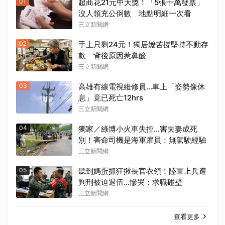
01
超商花21元中大獎！「5張千萬發票」
沒人領充公倒數 地點明細一次看
三立新聞網
02
手上只剩24元！獨居嬤苦撐堅持不動存
款 背後原因惹鼻酸
三立新聞網
03
高雄有線電視維修員…車上「姿勢像休
息」竟已死亡12hrs
三立新聞網
04
獨家／綠博小火車失控…害夫妻成死
別！害命司機是海軍雇員：無駕駛經驗
三立新聞網
05
聽到媽蛋抓狂揪長官衣領！陸軍上兵遭
判刑被迫退伍…慘哭：求職碰壁
三立新聞網
查看更多