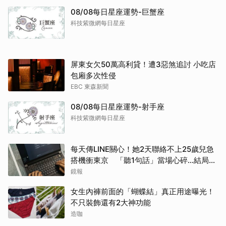
08/08每日星座運勢-巨蟹座
科技紫微網每日星座
屏東女欠50萬高利貸！遭3惡煞追討 小吃店
包廂多次性侵
EBC 東森新聞
08/08每日星座運勢-射手座
科技紫微網每日星座
每天傳LINE關心！她2天聯絡不上25歲兒急
搭機衝東京 「聽1句話」當場心碎...結局看
哭網
鏡報
女生內褲前面的「蝴蝶結」真正用途曝光！
不只裝飾還有2大神功能
造咖