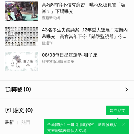
高雄8旬翁不信有演習 嘴秋怒嗆員警「騙
肖ㄟ」下場曝光
壹蘋新聞網
43名學生失蹤懸案...12年重大進展！震撼內
幕曝光 高官當年下令「銷毀監視器」今遭
逮
鏡週刊
08/08每日星座運勢-獅子座
科技紫微網每日星座
轉發 (0)
貼文 (0)
建立貼文
最新
熱門
全新體驗！一鍵引用此內容，透過發布貼
文來輕鬆表達個人立場。