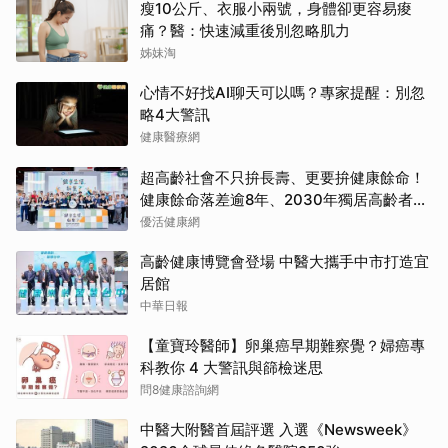
瘦10公斤、衣服小兩號，身體卻更容易痠
痛？醫：快速減重後別忽略肌力
姊妹淘
心情不好找AI聊天可以嗎？專家提醒：別忽
略4大警訊
健康醫療網
超高齡社會不只拚長壽、更要拚健康餘命！
健康餘命落差逾8年、2030年獨居高齡者估
破百萬戶
優活健康網
高齡健康博覽會登場 中醫大攜手中市打造宜
居館
中華日報
【童寶玲醫師】卵巢癌早期難察覺？婦癌專
科教你 4 大警訊與篩檢迷思
問8健康諮詢網
中醫大附醫首屆評選 入選《Newsweek》