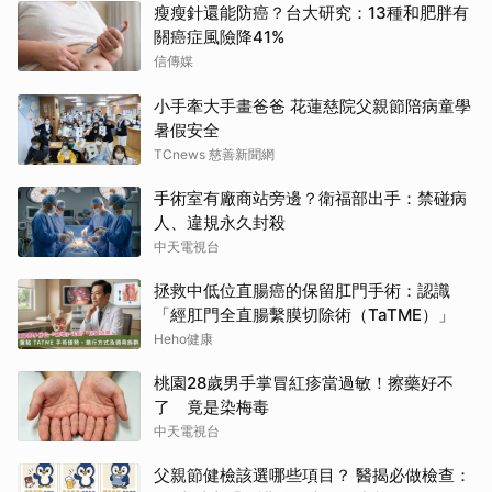
瘦瘦針還能防癌？台大研究：13種和肥胖有
關癌症風險降41%
信傳媒
小手牽大手畫爸爸 花蓮慈院父親節陪病童學
暑假安全
TCnews 慈善新聞網
手術室有廠商站旁邊？衛福部出手：禁碰病
人、違規永久封殺
中天電視台
拯救中低位直腸癌的保留肛門手術：認識
「經肛門全直腸繫膜切除術（TaTME）」
Heho健康
桃園28歲男手掌冒紅疹當過敏！擦藥好不
了 竟是染梅毒
中天電視台
父親節健檢該選哪些項目？ 醫揭必做檢查：