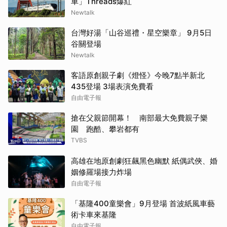
車」Threads爆紅
Newtalk
台灣好湯「山谷巡禮・星空樂章」 9月5日
谷關登場
Newtalk
客語原創親子劇《燈怪》今晚7點半新北
435登場 3場表演免費看
自由電子報
搶在父親節開幕！ 南部最大免費親子樂
園 跑酷、攀岩都有
TVBS
高雄在地原創劇狂飆黑色幽默 紙偶武俠、婚
姻修羅場接力炸場
自由電子報
「基隆400童樂會」9月登場 首波紙風車藝
術卡車來基隆
自由電子報