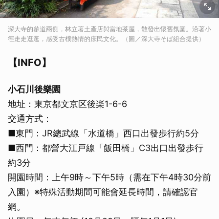
深大寺的參道兩側，林立著土產店與當地茶屋，散發出懷舊氛圍。沿著小
徑走走逛逛，感受古樸熱情的庶民文化。（圖／深大寺そば組合提供）
【INFO】
小石川後樂園
地址：東京都文京区後楽1-6-6
交通方式：
■東門：JR總武線「水道橋」西口出發歩行約5分
■西門：都營大江戸線「飯田橋」C3出口出發歩行
約3分
開園時間：上午9時～下午5時（需在下午4時30分前
入園）※特殊活動期間可能會延長時間，請確認官
網。