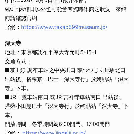
(四)､2026年3月5日(四)預計休館。
※以上休館日以外也可能會有臨時休館之狀況，來館
前請確認官網
官網：
https://www.takao599museum.jp/
深大寺
地址：東京都調布市深大寺元町5-15-1
交通方式：
■京王線 調布車站之中央出口 或つつじヶ丘駅北口
出站後、搭乘京王巴士「深大寺行」於終點站「深大
寺」下車。
■JR三鷹車站南口 或JR 吉祥寺車站南口 出站後、
搭乘小田急巴士「深大寺行」於終點站「深大寺」下
車。
開放時間：冬季時間為6:00開門、17:00閉門
官網：
https://www.jindaiji.or.jp/