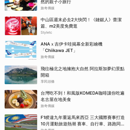
然的親子小旅行
旅奇傳媒
中山區週末必去2大快閃！《鏈鋸人》蕾潔
篇、m2美度免費逛
Styletc
ANAｘ吉伊卡哇揭幕全新彩繪機
「Chiikawa JET」
旅奇傳媒
飛往極北之地擁抱大自然 阿拉斯加夢幻景點
開箱
享民頭條
台灣吃不到！和風版KOMEDA咖啡讓你吃遍
名古屋在地美食
旅奇傳媒
F1睽違九年重返馬來西亞 三大國際賽事打造
10月運動旅遊熱潮 賽車、自行車、路跑同週