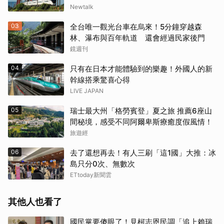
Newtalk
03
全台唯一觀光台車在烏來！5分鐘穿越森
林、瀑布與百年軌道 還會經過民家後門
鏡週刊
04
只有在日本才能體驗到的樂趣！外國人的新
幹線搭乘驚喜心得
LIVE JAPAN
05
瑞士最大州「格勞賓登」夏之旅 推薦6座山
間秘境，感受不同阿爾卑斯療癒度假風情！
旅遊經
06
去了還想再去！有人三刷「這1國」大推：冰
島只分0次、無數次
ETtoday新聞雲
其他人也看了
國民黨要傻眼了！見柯志恩民調「追上賴瑞