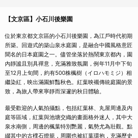
【文京區】小石川後樂園
位於東京都文京區的小石川後樂園，為江戶時代初期
所築。回遊式的築山泉水庭園，是融合中國風格意匠
聞名的日本庭園之一。儘管坐落於熱鬧東京都內，園
內靜謐且別具禪意，充滿雅致氛圍，例年11月中下旬
至12月上旬間，約有500株楓樹（イロハモミジ）相
繼染紅，映出滿園鮮豔秋色。紅葉映襯傳統庭園的景
致，為旅人帶來寧靜而深邃的秋日體驗。
最受歡迎的人氣拍攝點，包括紅葉林、丸屋周邊及內
庭等區域，紅葉與池塘交織的畫面格外迷人，其中大
泉水南側，周邊的楓葉特別艷麗，氣勢尤為壯觀。點
綴其中的古樸石燈籠，周圍也被紅葉環抱，充滿歷史