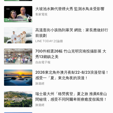
大坡池水舞代替煙火秀 監測水鳥未受影響
客家電視
高溫逛街小孩熱到暴哭 網批：家長應做好行
前規劃
LINE TODAY 討論牆
700件精選26幅 竹山克明宮南投攝影展 大
秀13鄉鎮之美
自由電子報
2026東北角外澳月夜8/22-8/23浪漫登場！
感受一「夏」東北角夜的浪漫！
旅遊經
瑞士最大州「格勞賓登」夏之旅 推薦6座山
間秘境，感受不同阿爾卑斯療癒度假風情！
旅遊經