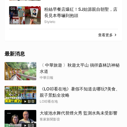
05
粉絲早餐店爆紅！SJ始源親自朝聖，店
長見本尊嚇到抱頭
Styletc
查看更多
最新消息
〈 中華旅遊 〉秋遊太平山 徜徉森林訪神秘
水道
中華日報
《LO叩看在地》暑假不知道去哪玩?美食、
親子景點全攻略
影音
LO叩看在地
大坡池水舞代替煙火秀 監測水鳥未受影響
客家新聞影音
影音