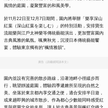
風情的庭園，凝聚豐富的和風美學。
於11月22日至12月7日期間，園內將舉辦「樂享深山
紅葉（深山紅葉を楽しむ）」的特別活動，安排寶生
流能樂與江戶太神樂等傳統藝能演出，更加豐富園內
古典風雅的氣氛。颯爽秋光，沉浸日本傳統藝能饗
宴，體驗東京獨有的”楓情雅韻”。
廣告（請繼續閱讀本文）
園內並設有完善的散步路線，沿著池畔小徑緩步而
行，眺望靜謐庭園，體驗四季遞嬗所呈現的自然之
美。坐落於東京都內享交通之便，適合安排半日遊，
或來趟即興的城市散步。作為都心少數能同時感受紅
葉與庭園文化的名所，讓人於古典美景與楓紅交織之