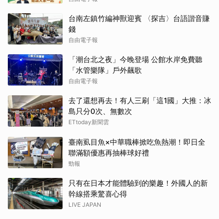
台南左鎮竹編神獸迎賓 〈探吉〉台語諧音賺
錢
自由電子報
「潮台北之夜」今晚登場 公館水岸免費聽
「水管樂隊」戶外飆歌
自由電子報
去了還想再去！有人三刷「這1國」大推：冰
島只分0次、無數次
ETtoday新聞雲
臺南虱目魚×中華職棒掀吃魚熱潮！即日全
聯滿額優惠再抽棒球好禮
勁報
只有在日本才能體驗到的樂趣！外國人的新
幹線搭乘驚喜心得
LIVE JAPAN