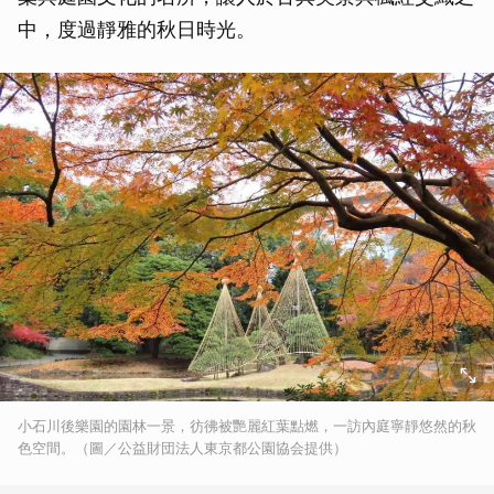
中，度過靜雅的秋日時光。
小石川後樂園的園林一景，彷彿被艷麗紅葉點燃，一訪內庭寧靜悠然的秋
色空間。（圖／公益財団法人東京都公園協会提供）