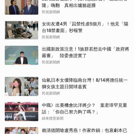
隆」嗨翻 真相出爐臉超腫
民視新聞網
女街友遭4男「囚禁性虐5個月」！他見「陽
台18禁畫面」秒報警
民視新聞網
出國新政策注意！1族群若想去中國「政府將
嚴審」 陸委會證實了
民視新聞網
仙氣日本女優降臨南台灣！8/14將擔任統一
獅女孩主題日開球嘉賓
民視新聞網
中職》出賽機會比洋將少？ 葉君璋罕見重
話：「你自己努力夠了嗎？」
緯來體育新聞
賴清德開嗆盧秀燕！作家炸鍋：包衰劇本已