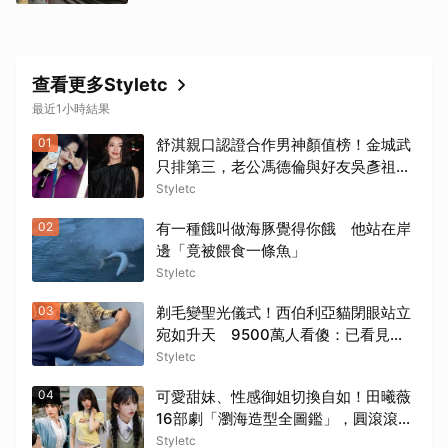
查看更多Styletc
最近1小時結果
01
舒淇親口認證合作男神顏值榜！金城武
只排第三，老公馮德倫與好友吳彥祖無
緣前三笑翻網友
Styletc
02
有一種餓叫做海豚覺得你餓 他站在岸
邊「竟被餵食一條魚」
Styletc
03
剃毛變聖光儀式！西伯利亞貓閉眼站立
宛如升天 9500萬人看傻：已看見上
帝
Styletc
04
可愛甜妹、性感御姐切換自如！田曦薇
16部劇「瀏海造型全圖鑑」，圓滾滾大
眼＋精緻小臉比例太完美
Styletc