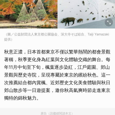
（圖／公益財団法人東京都公園協会、深大寺そば組合、Taiji Yamazaki
提供）
秋意正濃，日本首都東京不僅以繁華熱鬧的都會景觀
著稱，秋季更化身為紅葉與文化體驗交織的舞台。每
年11月中旬至下旬，楓葉逐步染紅，江戶庭園、郊山
景觀與歷史寺院，呈現專屬於東京的繽紛秋色。這一
次推薦結合都內賞楓、近郊歷史文化美食體驗與秋日
郊山散步等一日遊提案，邀你秋高氣爽時節走進東京
獨特的錦秋魅力。
廣告（請繼續閱讀本文）