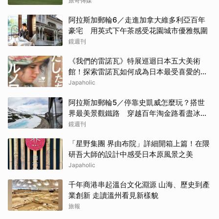
登場
旅奇傳媒
阿拉斯加郵輪6／走進加拿大維多利亞百年
豪宅 用英式下午茶感受花園城市優雅氛圍
鏡週刊
《我們的雷諾瓦》特展巡迴日本五大美術
館！探索雷諾瓦如何成為日本最受喜愛的印
象派畫家
Japaholic
阿拉斯加郵輪5／停靠史凱威怎麼玩？搭世
界最美景觀鐵路 穿越百年淘金路看盡冰
河、峽谷與雪山
鏡週刊
「星野集團 界由布院」詳細開箱上篇！在隈
研吾大師的設計中感受日本原風景之美
Japaholic
千年商港串起溫台文化淵源 山海、歷史到產
業創新 走讀溫州看見新樣貌
旅報