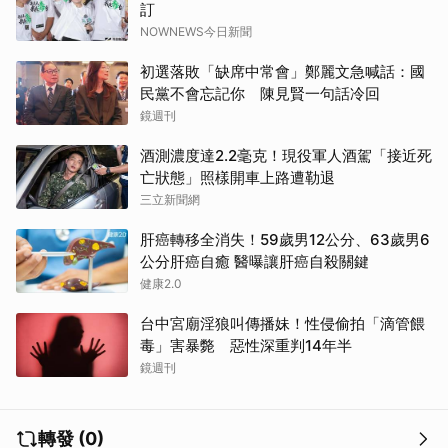
訂
NOWNEWS今日新聞
初選落敗「缺席中常會」鄭麗文急喊話：國
民黨不會忘記你 陳見賢一句話冷回
鏡週刊
酒測濃度達2.2毫克！現役軍人酒駕「接近死
亡狀態」照樣開車上路遭勒退
三立新聞網
肝癌轉移全消失！59歲男12公分、63歲男6
公分肝癌自癒 醫曝讓肝癌自殺關鍵
健康2.0
台中宮廟淫狼叫傳播妹！性侵偷拍「滴管餵
毒」害暴斃 惡性深重判14年半
鏡週刊
轉發 (0)