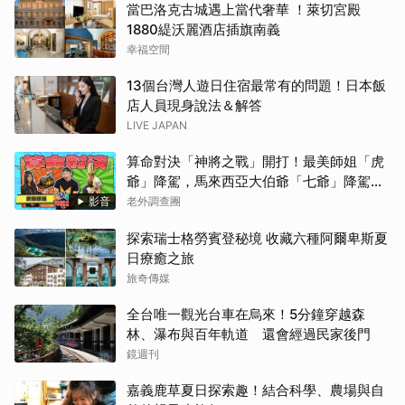
當巴洛克古城遇上當代奢華 ！萊切宮殿
1880緹沃麗酒店插旗南義
幸福空間
13個台灣人遊日住宿最常有的問題！日本飯
店人員現身說法＆解答
LIVE JAPAN
算命對決「神將之戰」開打！最美師姐「虎
爺」降駕，馬來西亞大伯爺「七爺」降駕。
當虎爺對上七爺，神明之間的較量究竟誰會
影音
老外調查團
勝出？【老外調查團】
探索瑞士格勞賓登秘境 收藏六種阿爾卑斯夏
日療癒之旅
旅奇傳媒
全台唯一觀光台車在烏來！5分鐘穿越森
林、瀑布與百年軌道 還會經過民家後門
鏡週刊
嘉義鹿草夏日探索趣！結合科學、農場與自