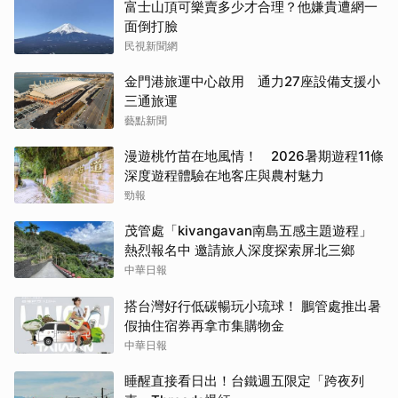
富士山頂可樂賣多少才合理？他嫌貴遭網一
面倒打臉
民視新聞網
金門港旅運中心啟用 通力27座設備支援小
三通旅運
藝點新聞
漫遊桃竹苗在地風情！ 2026暑期遊程11條
深度遊程體驗在地客庄與農村魅力
勁報
茂管處「kivangavan南島五感主題遊程」
熱烈報名中 邀請旅人深度探索屏北三鄉
中華日報
搭台灣好行低碳暢玩小琉球！ 鵬管處推出暑
假抽住宿券再拿市集購物金
中華日報
睡醒直接看日出！台鐵週五限定「跨夜列