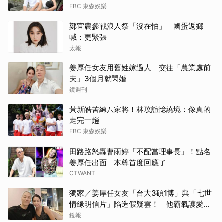
EBC 東森娛樂
鄭宜農參戰浪人祭「沒在怕」 國蛋返鄉
喊：更緊張
太報
姜厚任女友用舊姓嫁過人 交往「農業處前
夫」3個月就閃婚
鏡週刊
黃新皓苦練八家將！林玟誼憶繞境：像真的
走完一趟
EBC 東森娛樂
田路路怒轟曹雨婷「不配當理事長」！點名
姜厚任出面 本尊首度回應了
CTWANT
獨家／姜厚任女友「台大3碩1博」與「七世
情緣明信片」陷造假疑雲！ 他霸氣護愛：
她是文盲我也喜歡！
鏡報