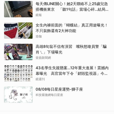
每天傳LINE關心！她2天聯絡不上25歲兒急
搭機衝東京 「聽1句話」當場心碎...結局看
哭網
鏡報
女生內褲前面的「蝴蝶結」真正用途曝光！
不只裝飾還有2大神功能
造咖
高雄8旬翁不信有演習 嘴秋怒嗆員警「騙
肖ㄟ」下場曝光
壹蘋新聞網
43名學生失蹤懸案...12年重大進展！震撼內
幕曝光 高官當年下令「銷毀監視器」今遭
逮
鏡週刊
08/08每日星座運勢-獅子座
科技紫微網每日星座