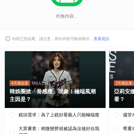
尚無內容。
內容已至結尾。請注意，部分內容可能未顯示。
查看資訊
4天後結束
552人已投
2天後結束
韓娛圈掀「骨感瘦」現象！極端風潮
亞莉安
主因是？
看？
鏡頭需求：為了上鏡好看藝人只能極端瘦
儘管
取消
大眾審查：稍微變胖就被認為沒做好自我
尊重