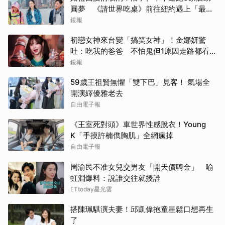
圓夢 《請世界吃桌》前往紐約遇上「最多
限制」
鏡報
初戀女神來台變「搞笑女神」！金娜妍驚
吐：吃我的爸爸 不怕鬼但1原因走路都看地
上
鏡報
59歲王祖賢無懼「雙下巴」見客！ 氣場全
開演繹優雅老去
自由電子報
《王室死對頭》車世界性感脫衣！Young
K「手摸許楠儁胸肌」全網瘋掉
自由電子報
周渝民不准女兒交男友「開天價聘金」 喻
虹淵爆料：說誰交往就揍誰
ETtoday星光雲
搭陳珮騏演夫妻！邱凱偉抱童星鬆口想再生
了