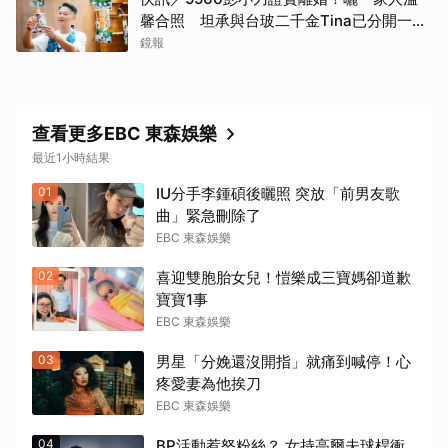
馨合照 坦承與台玻二千金Tina已分開一段
時間
鏡報
查看更多EBC 東森娛樂
最近1小時結果
01
IU分手李鍾碩後曬照 突放「前男友歌
曲」緊急刪除了
EBC 東森娛樂
02
喜迎雙胞胎女兒！愷樂成三寶媽卻道歉
寶寶1事
EBC 東森娛樂
03
男星「分娩還沒開指」就痛到喊停！心
疼愛妻為他挨刀
EBC 東森娛樂
04
BP活動惹怒粉絲？ 女持高爾夫球桿衝