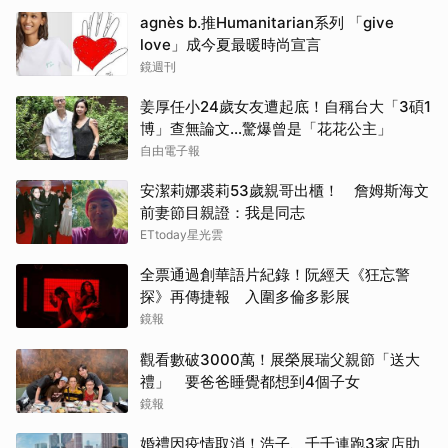
agnès b.推Humanitarian系列 「give
love」成今夏最暖時尚宣言
鏡週刊
姜厚任小24歲女友遭起底！自稱台大「3碩1
博」查無論文…驚爆曾是「花花公主」
自由電子報
安潔莉娜裘莉53歲親哥出櫃！ 詹姆斯海文
前妻節目親證：我是同志
ETtoday星光雲
全票通過創華語片紀錄！阮經天《狂忘警
探》再傳捷報 入圍多倫多影展
鏡報
觀看數破3000萬！展榮展瑞父親節「送大
禮」 要爸爸睡覺都想到4個子女
鏡報
婚禮因疫情取消！浩子、千千連跑3家店助