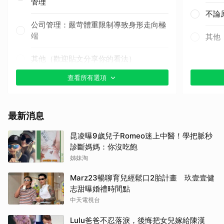
管理
不論
公司管理：嚴苛體重限制導致身形走向極
端
其他
其他（歡迎貼文分享你的看法）
查看所有選項
最新消息
昆凌曝9歲兒子Romeo迷上中醫！學把脈秒
診斷媽媽：你沒吃飽
姊妹淘
Marz23暢聊育兒經鬆口2胎計畫 玖壹壹健
志甜曝婚禮時間點
中天電視台
Lulu爸爸不忍落淚，後悔把女兒嫁給陳漢