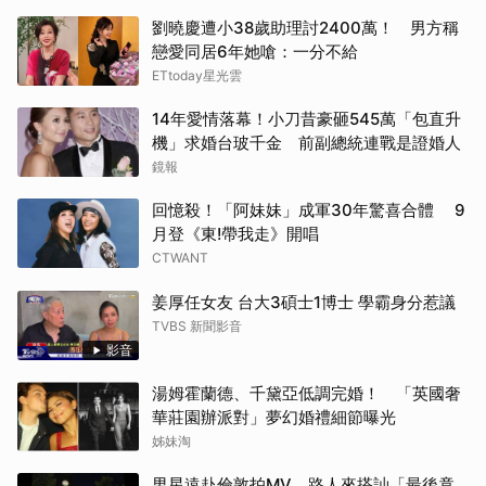
劉曉慶遭小38歲助理討2400萬！ 男方稱
戀愛同居6年她嗆：一分不給
ETtoday星光雲
14年愛情落幕！小刀昔豪砸545萬「包直升
機」求婚台玻千金 前副總統連戰是證婚人
鏡報
回憶殺！「阿妹妹」成軍30年驚喜合體 9
月登《東!帶我走》開唱
CTWANT
姜厚任女友 台大3碩士1博士 學霸身分惹議
TVBS 新聞影音
影音
湯姆霍蘭德、千黛亞低調完婚！ 「英國奢
華莊園辦派對」夢幻婚禮細節曝光
姊妹淘
男星遠赴倫敦拍MV 路人來搭訕「最後竟