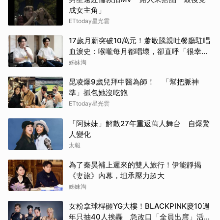
成女主角」
ETtoday星光雲
17歲月薪突破10萬元！蕭敬騰親吐餐廳駐唱
血淚史：喉嚨每月都唱壞，卻直呼「很幸
福」
姊妹淘
昆凌爆9歲兒拜中醫為師！ 「幫把脈神
準」抓包她沒吃飽
ETtoday星光雲
「阿妹妹」解散27年重返萬人舞台 自爆驚
人變化
太報
為了秦昊補上遲來的雙人旅行！伊能靜揭
《妻旅》內幕，坦承壓力超大
姊妹淘
女粉拿球桿砸YG大樓！BLACKPINK慶10週
年只抽40人挨轟 急改口「全員出席」活動