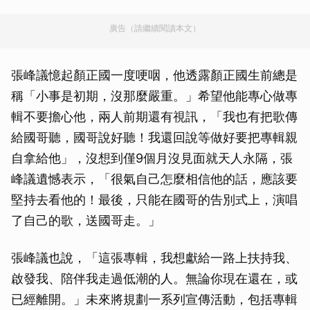
廣告（請繼續閱讀本文）
張峰議憶起顏正國一度哽咽，他透露顏正國生前總是
稱「小事是初期，沒那麼嚴重。」希望他能專心做專
輯不要擔心他，兩人前期還有視訊，「我也有把歌傳
給國哥聽，國哥說好聽！我還回說等做好要把專輯親
自拿給他」，沒想到僅9個月沒見面就天人永隔，張
峰議遺憾表示，「很氣自己怎麼相信他的話，應該要
堅持去看他的！最後，只能在國哥的告別式上，演唱
了自己的歌，送國哥走。」
張峰議也說，「這張專輯，我想獻給一路上扶持我、
啟發我、陪伴我走過低潮的人。無論你現在還在，或
已經離開。」未來將規劃一系列宣傳活動，包括專輯