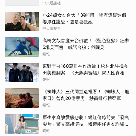
中央通訊社
小24歲女友台大「3碩1博」學歷遭疑造假
姜厚任護愛：還是喜歡她
中天電視台
高橋文哉首度來台倒數！《藍色監獄》狂辦
5場見面會 喊話台粉：戲院見
鏡報
東野圭吾160萬冊神作改編！松村北斗攜今
田美櫻翻案 《天鵝與蝙蝠》揭人性真相
鏡報
《蜘蛛人》三代同堂這裡看！《蜘蛛人：無
家日》曾創20億票房 秒衝排行榜亞軍
鏡報
原生家庭缺愛釀悲劇！網紅偷錄前夫「發瘋
影片」驚見高超演技 慘遭兩任男友詐騙
2000多萬
鏡報