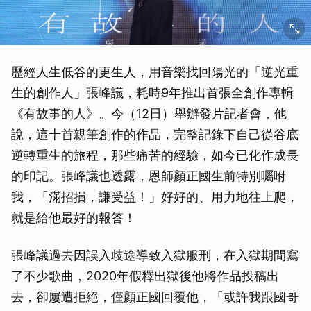
歷經人生低谷的更生人，用音樂找回陽光的「逆光重
生的創作人」張峰議，耗時9年推出首張全創作專輯
《有故事的人》。今（12日）舉辦發片記者會，他
說，這十首親筆創作的作品，完整記錄下自己從谷底
逆轉重生的旅程，那些痛苦的經驗，如今已化作成長
的印記。張峰議也透露，恩師顏正國生前特別囑咐
我，「滿招損，謙受益！」好好的、用力地往上爬，
就是給他最好的報答！
張峰議過去因誤入歧途導致入獄服刑，在入獄期間寫
了不少歌曲，2020年假釋出獄後他將作品投稿出
去，卻屢遭拒絕，僅顏正國回覆他，「或許我跟國哥