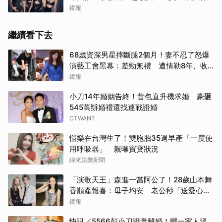
場地曝光了
鏡報
繼續看下去
68歲資深男星摔斷腿2個月！妻不忍了怒爆
演藝工會黑幕：差勁無禮 遭情勒8年、收
二手探病禮
鏡報
小刀14年婚姻告終！昔包直升機求婚 豪砸
545萬辦婚禮還找連戰證婚
CTWANT
愷樂在台灣生了！雙胞胎35週早產「一度使
用呼吸器」 親曝寶寶狀況
緯來娛樂新聞
「演歌天王」森進一當阿公了！28歲山本舞
香順產報喜：母子均安 老公秒「送愛心」
閃炸
鏡報
快訊／5566彭小刀證實離婚！曬一家人溫