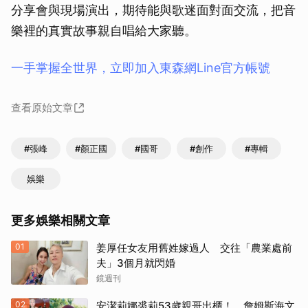
分享會與現場演出，期待能與歌迷面對面交流，把音
樂裡的真實故事親自唱給大家聽。
一手掌握全世界，立即加入東森網Line官方帳號
查看原始文章
#張峰
#顏正國
#國哥
#創作
#專輯
娛樂
更多娛樂相關文章
01
姜厚任女友用舊姓嫁過人 交往「農業處前
夫」3個月就閃婚
鏡週刊
02
安潔莉娜裘莉53歲親哥出櫃！ 詹姆斯海文