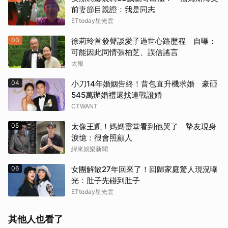
前妻節目親證：我是同志
ETtoday星光雲
03
徐莉玲首發聲談愛子過世心路歷程 自曝：
可能因此同情張柏芝、誤信謠言
太報
04
小刀14年婚姻告終！昔包直升機求婚 豪砸
545萬辦婚禮還找連戰證婚
CTWANT
05
太像王凱！媽媽靈堂看到他哭了 摯友現身
淚憶：很會照顧人
緯來娛樂新聞
06
女團解散27年回來了！回歸家庭驚人現況曝
光：肚子先碰到肚子
ETtoday星光雲
其他人也看了