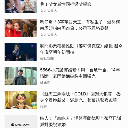
典！父女感性同框過父親節
女人我最大
狗仔爆「3字華語天王」有私生子！鍵盤柯
南矛頭指向周杰倫，公司不忍怒發聲
女人我最大
獅門影業積極推動《麥可傑克森》續集 擬今
年底至明年初開拍
藝點新聞
5566小刀證實婚變！與「台玻千金」14年
情斷 豪門婚姻破裂主因曝光
姊妹淘
《航海王劇場版：GOLD》回歸大銀幕！魯
夫全員換新裝 滿島光、菜菜緒驚喜獻聲
鏡報
時人：「蜘蛛人」湯姆霍蘭德與辛蒂亞已辦
派對慶祝結婚