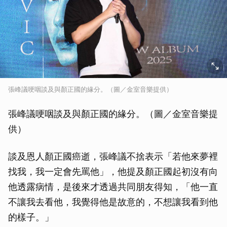
張峰議哽咽談及與顏正國的緣分。（圖／金室音樂提供）
張峰議哽咽談及與顏正國的緣分。（圖／金室音樂提
供）
談及恩人顏正國癌逝，張峰議不捨表示「若他來夢裡
找我，我一定會先罵他」，他提及顏正國起初沒有向
他透露病情，是後來才透過共同朋友得知，「他一直
不讓我去看他，我覺得他是故意的，不想讓我看到他
的樣子。」