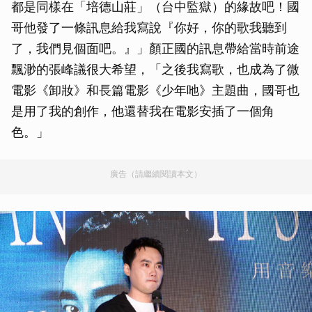
都是同樣在「培德山莊」（台中監獄）的緣故吧！國
哥他發了一條訊息給我寫說『你好，你的歌我聽到
了，我們見個面吧。』」顏正國的訊息帶給當時前途
飄渺的張峰議很大希望，「之後我寫歌，也成為了微
電影《卸妝》和長篇電影《少年吔》主題曲，國哥也
是用了我的創作，他還替我在電影安插了一個角
色。」
廣告（請繼續閱讀本文）