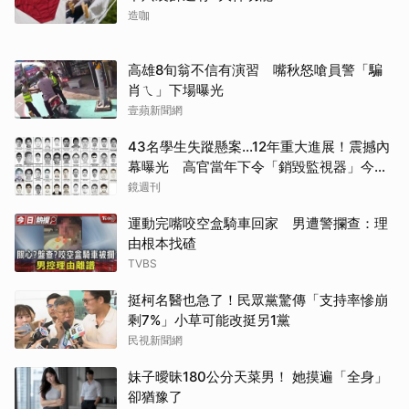
造咖
高雄8旬翁不信有演習 嘴秋怒嗆員警「騙
肖ㄟ」下場曝光
壹蘋新聞網
43名學生失蹤懸案...12年重大進展！震撼內
幕曝光 高官當年下令「銷毀監視器」今遭
逮
鏡週刊
運動完嘴咬空盒騎車回家 男遭警攔查：理
由根本找碴
TVBS
挺柯名醫也急了！民眾黨驚傳「支持率慘崩
剩7%」小草可能改挺另1黨
民視新聞網
妹子曖昧180公分天菜男！ 她摸遍「全身」
卻猶豫了