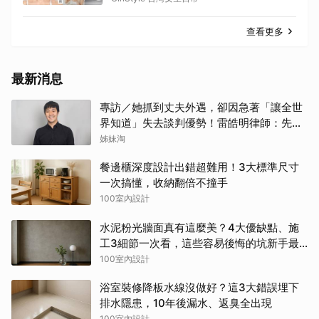
查看更多
最新消息
專訪／她抓到丈夫外遇，卻因急著「讓全世
界知道」失去談判優勢！雷皓明律師：先守
住證據，才有選擇
姊妹淘
餐邊櫃深度設計出錯超難用！3大標準尺寸
一次搞懂，收納翻倍不撞手
100室內設計
水泥粉光牆面真有這麼美？4大優缺點、施
工3細節一次看，這些容易後悔的坑新手最
常踩
100室內設計
浴室裝修降板水線沒做好？這3大錯誤埋下
排水隱患，10年後漏水、返臭全出現
100室內設計