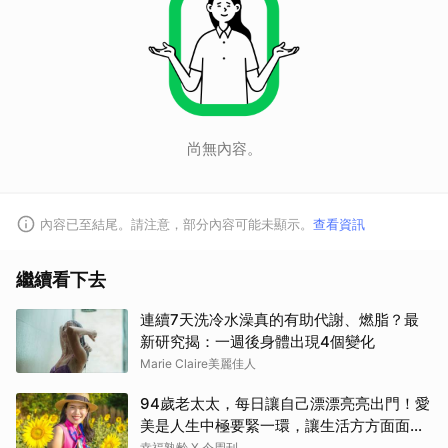
尚無內容。
內容已至結尾。請注意，部分內容可能未顯示。
查看資訊
繼續看下去
連續7天洗冷水澡真的有助代謝、燃脂？最
新研究揭：一週後身體出現4個變化
Marie Claire美麗佳人
94歲老太太，每日讓自己漂漂亮亮出門！愛
美是人生中極要緊一環，讓生活方方面面，
更加豐富有樂趣
幸福熟齡 X 今周刊