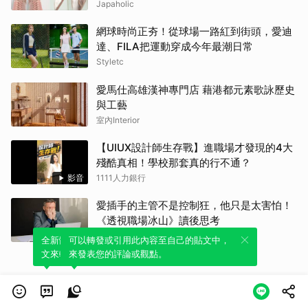
Japaholic
網球時尚正夯！從球場一路紅到街頭，愛迪
達、FILA把運動穿成今年最潮日常
Styletc
愛馬仕高雄漢神專門店 藉港都元素歌詠歷史
與工藝
室內Interior
【UIUX設計師生存戰】進職場才發現的4大
殘酷真相！學校那套真的行不通？
影音
1111人力銀行
愛插手的主管不是控制狂，他只是太害怕！
《透視職場冰山》讀後思考
經理人月刊
全新體驗！一鍵引用此內容，透過發布貼
可以轉發或引用此內容至自己的貼文中，
文來輕鬆表達個人立場。
來發表您的評論或觀點。