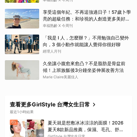
享受這個年紀、不再逞強過日子！57歲卜學
亮的超級任務：和珍視的人創造更多美好記
憶
幸福熟齡 X 今周刊
「我是 I 人，怎麼辦？」不用勉強自己變外
向，3 個小動作就能讓人覺得你很好聊
經理人月刊
久坐讓小腹愈來愈凸？不是脂肪是骨盆前
傾！上班族飯後3分鐘坐姿伸展改善方法
Marie Claire美麗佳人
查看更多GirlStyle 台灣女生日常
最近1小時結果
01
夏天就是想敷冰冰涼涼的面膜！2026
夏天8款新品推薦，保濕、毛孔、舒緩
一次整理，洗完澡敷真的太療癒
GirlStyle 台灣女生日常