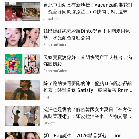
台北中山站又有新地標！vacanza假期花町
＋孫藝珍同款膠原蛋白m2快閃，8月週末必
逛這2大爆款景點
Japaholic
韓國爆紅純素彩妝Dinto登台！女團愛用氣
墊、水光鎖色唇釉公開
FashionGuide
天線寶寶說你好！首間快閃店正式登台，滿
滿回憶殺
FashionGuide
除了跑的快還要跑的帥！盤點 8 個跑步品牌
推薦：時髦首選 Satisfy、韓國最夯 Rnrn
全都要擁有！
GQ
流汗也是香的？解密韓國女生夏日「全方位
異味管理術」：頭皮控油香水、衣物局部消
臭，打造自帶母胎偽體香
Styletc
新IT Bag誕生！2026精品新包：Dior、