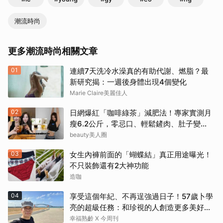
潮流時尚
更多潮流時尚相關文章
01
連續7天洗冷水澡真的有助代謝、燃脂？最
新研究揭：一週後身體出現4個變化
Marie Claire美麗佳人
02
日網爆紅「咖啡綠茶」減肥法！專家實測月
瘦6.2公斤，零忌口、輕鬆鏟肉、肚子變
小！
beauty美人圈
03
女生內褲前面的「蝴蝶結」真正用途曝光！
不只裝飾還有2大神功能
造咖
04
享受這個年紀、不再逞強過日子！57歲卜學
亮的超級任務：和珍視的人創造更多美好記
憶
幸福熟齡 X 今周刊