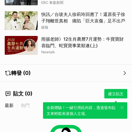
EBC 東森新聞
快訊／台玻夫人徐莉玲回應了！還原長子徐
子翔離世真相 痛陷「巨大哀傷」足不出戶
鏡報
雨揚老師》12生肖農曆7月運勢：牛寶寶財
喜臨門、蛇寶寶事業順遂(上)
Newtalk
轉發 (0)
貼文 (0)
建立貼文
最新
熱門
全新體驗！一鍵引用此內容，透過發布貼
文來輕鬆表達個人立場。