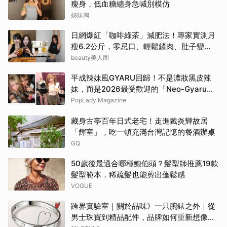
瘦身，低血糖纏身急喊別模仿
姊妹淘
日網爆紅「咖啡綠茶」減肥法！專家實測月
瘦6.2公斤，零忌口、輕鬆鏟肉、肚子變
小！
beauty美人圈
平成辣妹風GYARU回歸！不是濃妝黑皮辣
妹，而是2026最受歡迎的「Neo-Gyaru」
穿搭，把平成DNA穿進日常
PopLady Magazine
藏身古亭百年日式老宅！走進戴炎輝故居
「輝室」，吃一頓充滿台灣記憶的餐酒辦桌
GQ
50歲後最適合哪種鮑伯頭？髮型師推薦19款
髮型範本，稀疏髮也能剪出蓬鬆感
VOGUE
跨界實驗室｜關於品味》一只腕錶之外｜從
男士珠寶到精品配件，品牌如何重新想像當