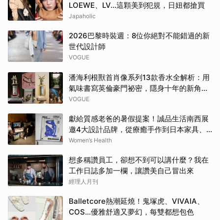
LOEWE、LV…這顆美到犯規，日妞都搶買
Japaholic
2026巴黎時裝週：8位你絕對不能錯過的新
世代設計師
VOGUE
潘海利根獸首肖像系列13款香水全解析：用
氣味書寫英倫豪門祕密，隱身十年的新角色
終於現身
VOGUE
獻給質感老爸的暑假提案！誠品生活南西展
邀4大設計品牌，從療癒手作到日本家具、
AI好禮寵愛全家 | Women's Health
Women’s Health
想多稱讚員工，卻想不到可以講什麼？我在
工作日誌多加一欄，讓讚美自己冒出來
經理人月刊
Balletcore熱潮延燒！鬼塚虎、VIVAIA、
COS…優雅舒適又夢幻，每雙都想包色