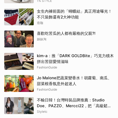
代男性？
1% STYLE
女生內褲前面的「蝴蝶結」真正用途曝光！
不只裝飾還有2大神功能
造咖
喜歡吃苦瓜的人都有嚴格的父親?!
姊妹淘
kim-a：推「DARK GOLDBite」巧克力積木
拼出苦甜愛情滋味
FashionGuide
Jo Malone把蔬菜變香水！胡蘿蔔、南瓜、
甜菜根香氛意外超迷人
FashionGuide
不輸日韓！台灣時裝品牌推薦：Studio
Doe、PAZZO、Mercci22，把「高級鬆弛
感」穿成日常
Styletc