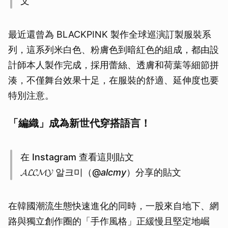
文
取消
最近還曾為 BLACKPINK 製作全球巡演訂製服裝系
列，這系列米白色、粉膚色到暗紅色的組成，都由設
計師本人製作完成，採用蕾絲、透膚和荷葉等細節拼
湊，不僅舞台效果十足，在服裝的舒適、延伸度也要
特別注意。
「編織」成為新世代穿搭語言！
在 Instagram 查看這則貼文
𝓐𝓛𝓒𝓜𝓨 알크미（@
alcmy
）分享的貼文
在韓國潮流生態快速進化的同時，一股來自地下、網
路與獨立創作圈的「手作風格」正緩慢且堅定地崛