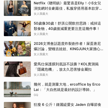
Netflix《聰明鎮》最驚喜是Elly！小S女兒
演技網封全劇最佳，私服穿搭用基本款穿出
高級感
女人我最大
50歲像30歲！舒淇公開飲控思路：戒掉這
類食物，40歲後減重更要注意這幾件事！
女人我最大
2026文博會話題度炸裂創作者！屎蛋唐尼
爆討論，變種吉娃娃、KINGJUN大家擔心買
不到
女人我最大
愛馬仕保護膜到底該不該撕？KOL實測揭
「隱藏危機」，放太久恐害慘金屬扣
女人我最大
幾何，就是測量大地，ercoffice by Erco
Lai：「大自然就是最好的設計導師。」
GQ
狂瘦 6 公斤！鍾麗緹愛女 Jaden 自曝節食