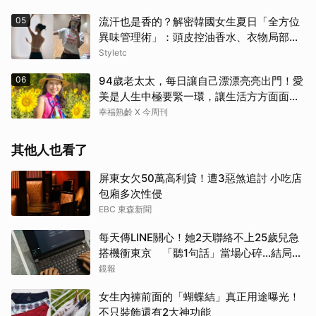
05
流汗也是香的？解密韓國女生夏日「全方位
異味管理術」：頭皮控油香水、衣物局部消
臭，打造自帶母胎偽體香
Styletc
06
94歲老太太，每日讓自己漂漂亮亮出門！愛
美是人生中極要緊一環，讓生活方方面面，
更加豐富有樂趣
幸福熟齡 X 今周刊
其他人也看了
屏東女欠50萬高利貸！遭3惡煞追討 小吃店
包廂多次性侵
EBC 東森新聞
每天傳LINE關心！她2天聯絡不上25歲兒急
搭機衝東京 「聽1句話」當場心碎...結局看
哭網
鏡報
女生內褲前面的「蝴蝶結」真正用途曝光！
不只裝飾還有2大神功能