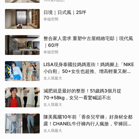
日境｜日式風｜25坪
幸福空間
整合家人需求 重塑中古屋精緻宅邸｜現代風
｜60坪
幸福空間
LISA現身泰國拉媽媽逛街！媽媽腳上「NIKE
小白鞋」50+女生也超推、增高輕量又耐
走！
女人我最大
減肥就是最好的整形！51歲媽3個月從
70→58kg，女兒一看驚喊認不出
女人我最大
陳美鳳曬10年前「香奈兒窄褲」好身材全都
露！CHANEL牛仔褲內行人瘋搶，窄褲回歸
必看這幾條
女人我最大