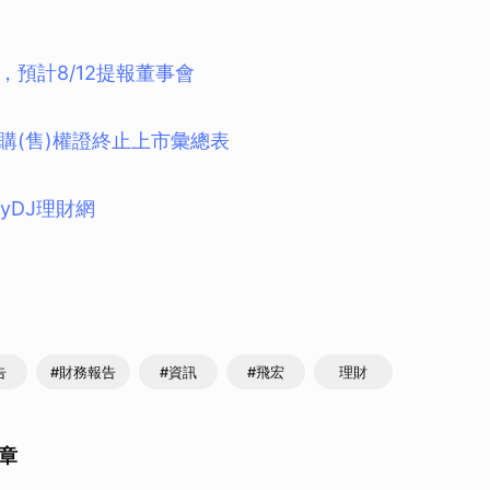
，預計8/12提報董事會
購(售)權證終止上市彙總表
eyDJ理財網
告
#財務報告
#資訊
#飛宏
理財
章