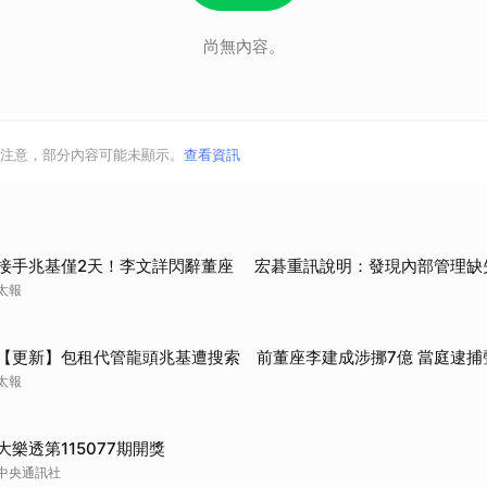
尚無內容。
注意，部分內容可能未顯示。
查看資訊
接手兆基僅2天！李文詳閃辭董座 宏碁重訊說明：發現內部管理缺
太報
【更新】包租代管龍頭兆基遭搜索 前董座李建成涉挪7億 當庭逮捕
太報
大樂透第115077期開獎
中央通訊社