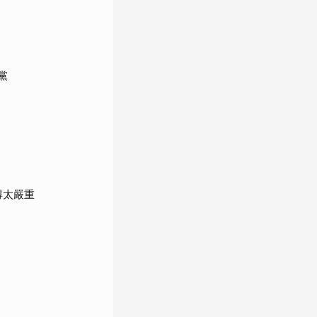
黨
得太嚴重