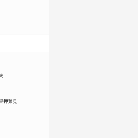
失
聲押禁見