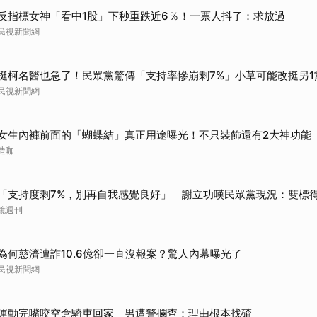
反指標女神「看中1股」下秒重跌近6％！一票人抖了：求放過
民視新聞網
挺柯名醫也急了！民眾黨驚傳「支持率慘崩剩7%」小草可能改挺另1
民視新聞網
女生內褲前面的「蝴蝶結」真正用途曝光！不只裝飾還有2大神功能
造咖
「支持度剩7%，別再自我感覺良好」 謝立功嘆民眾黨現況：雙標
鏡週刊
為何慈濟遭詐10.6億卻一直沒報案？驚人內幕曝光了
民視新聞網
運動完嘴咬空盒騎車回家 男遭警攔查：理由根本找碴