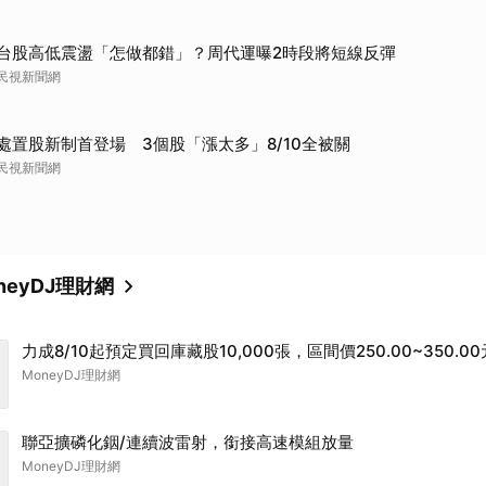
台股高低震盪「怎做都錯」？周代運曝2時段將短線反彈
民視新聞網
處置股新制首登場 3個股「漲太多」8/10全被關
民視新聞網
neyDJ理財網
力成8/10起預定買回庫藏股10,000張，區間價250.00~350.00
MoneyDJ理財網
聯亞擴磷化銦/連續波雷射，銜接高速模組放量
MoneyDJ理財網