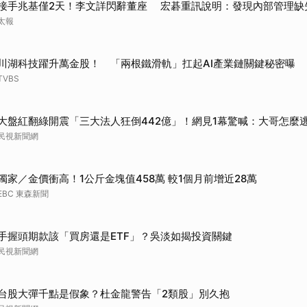
接手兆基僅2天！李文詳閃辭董座 宏碁重訊說明：發現內部管理缺
太報
川湖科技躍升萬金股！ 「兩根鐵滑軌」扛起AI產業鏈關鍵秘密曝
TVBS
大盤紅翻綠開震「三大法人狂倒442億」！網見1幕驚喊：大哥怎麼
民視新聞網
獨家／金價衝高！1公斤金塊值458萬 較1個月前增近28萬
EBC 東森新聞
手握頭期款該「買房還是ETF」？吳淡如揭投資關鍵
民視新聞網
台股大彈千點是假象？杜金龍警告「2類股」別久抱