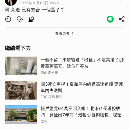
2025年10月09日08:45
呵 旁邊 已有整合 一個區了丫
查看更多
繼續看下去
一個不留！東發號遭「出征」不堪其擾 白漆
覆蓋蔣萬安、沈伯洋簽名
自由電子報
國3死亡車禍！爆胎停內線遭高速追撞 妻死
車內夫送醫
EBC 東森新聞
帳戶驚見64萬不明入帳！北市科長遭控收
賄 竟扯出7年前「最暖心自掏腰包」秘密
太報