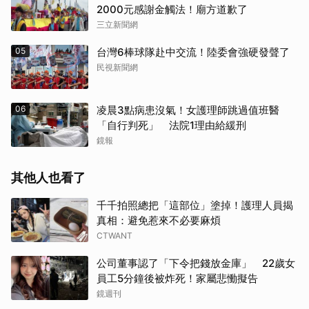
2000元感謝金觸法！廟方道歉了
三立新聞網
05
台灣6棒球隊赴中交流！陸委會強硬發聲了
民視新聞網
06
凌晨3點病患沒氣！女護理師跳過值班醫
「自行判死」 法院1理由給緩刑
鏡報
其他人也看了
千千拍照總把「這部位」塗掉！護理人員揭
真相：避免惹來不必要麻煩
CTWANT
公司董事認了「下令把錢放金庫」 22歲女
員工5分鐘後被炸死！家屬悲慟擬告
鏡週刊