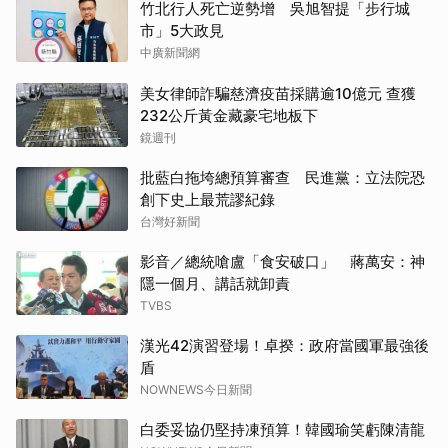
竹北行人死亡逆勢增 吳旭智提「步行城
市」5大政見
中廣新聞網
美女律師詐騙慈濟疫苗採購逾10億元 查獲
232公斤黃金藏豪宅地板下
鏡週刊
批藍白拖垮總預算審查 民進黨：立法院恐
創下史上最荒謬紀錄
台灣好新聞
影音／總統嗆盧「食安破口」 蔣萬安：神
隱一個月、講話就卸責
TVBS
漢光42演習登場！卓揆：政府當國軍最強後
盾
NOWNEWS今日新聞
白委妥協仍堅持凍預算！韓國瑜笑虧陳清龍