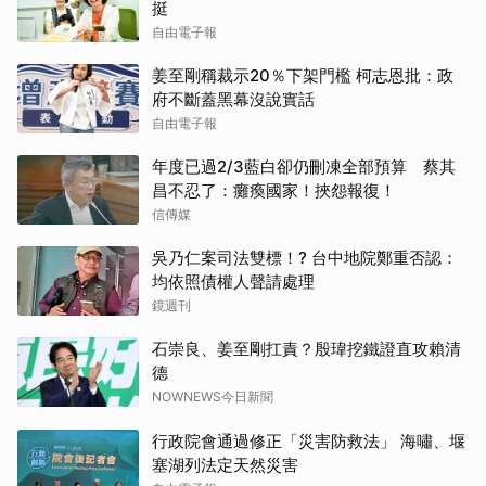
挺
自由電子報
姜至剛稱裁示20％下架門檻 柯志恩批：政
府不斷蓋黑幕沒說實話
自由電子報
年度已過2/3藍白卻仍刪凍全部預算 蔡其
昌不忍了：癱瘓國家！挾怨報復！
信傳媒
吳乃仁案司法雙標！? 台中地院鄭重否認：
均依照債權人聲請處理
鏡週刊
石崇良、姜至剛扛責？殷瑋挖鐵證直攻賴清
德
NOWNEWS今日新聞
行政院會通過修正「災害防救法」 海嘯、堰
塞湖列法定天然災害