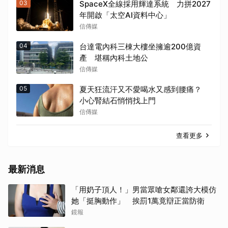
03
SpaceX全線採用輝達系統 力拼2027
年開啟「太空AI資料中心」
信傳媒
04
台達電內科三棟大樓坐擁逾200億資
產 堪稱內科土地公
信傳媒
05
夏天狂流汗又不愛喝水又感到腰痛？
小心腎結石悄悄找上門
信傳媒
查看更多
最新消息
「用奶子頂人！」男當眾嗆女鄰還誇大模仿
她「挺胸動作」 挨罰1萬竟辯正當防衛
鏡報