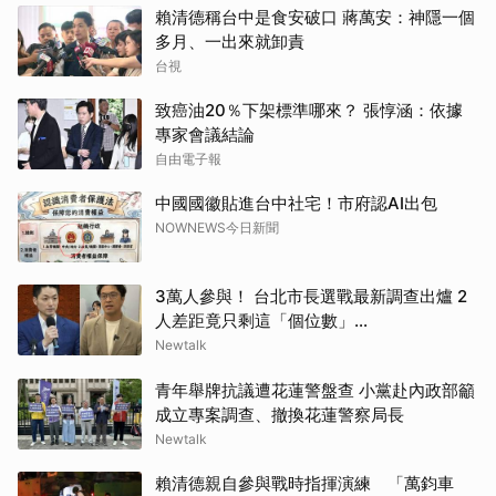
賴清德稱台中是食安破口 蔣萬安：神隱一個
多月、一出來就卸責
台視
致癌油20％下架標準哪來？ 張惇涵：依據
專家會議結論
自由電子報
中國國徽貼進台中社宅！市府認AI出包
NOWNEWS今日新聞
3萬人參與！ 台北市長選戰最新調查出爐 2
人差距竟只剩這「個位數」...
Newtalk
青年舉牌抗議遭花蓮警盤查 小黨赴內政部籲
成立專案調查、撤換花蓮警察局長
Newtalk
賴清德親自參與戰時指揮演練 「萬鈞車