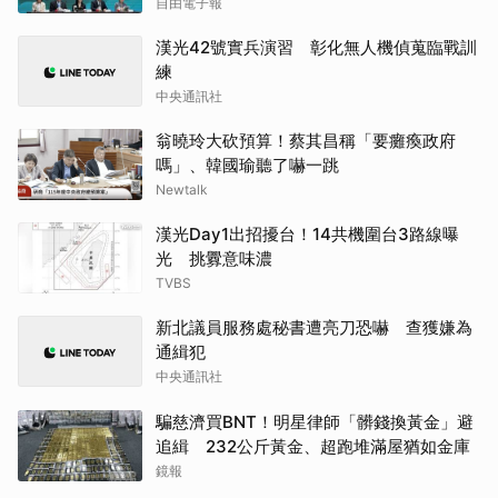
自由電子報
漢光42號實兵演習 彰化無人機偵蒐臨戰訓
練
中央通訊社
翁曉玲大砍預算！蔡其昌稱「要癱瘓政府
嗎」、韓國瑜聽了嚇一跳
Newtalk
漢光Day1出招擾台！14共機圍台3路線曝
光 挑釁意味濃
TVBS
新北議員服務處秘書遭亮刀恐嚇 查獲嫌為
通緝犯
中央通訊社
騙慈濟買BNT！明星律師「髒錢換黃金」避
追緝 232公斤黃金、超跑堆滿屋猶如金庫
鏡報