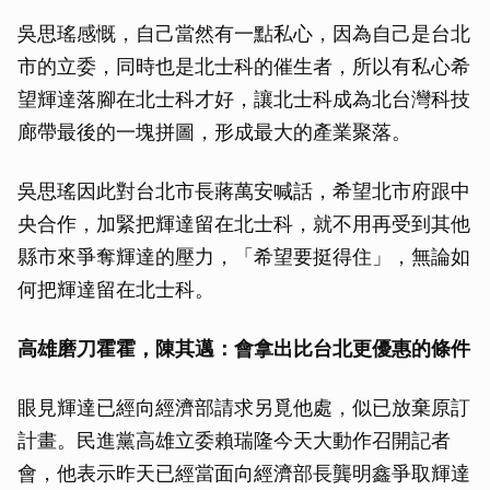
吳思瑤感慨，自己當然有一點私心，因為自己是台北
市的立委，同時也是北士科的催生者，所以有私心希
望輝達落腳在北士科才好，讓北士科成為北台灣科技
廊帶最後的一塊拼圖，形成最大的產業聚落。
吳思瑤因此對台北市長蔣萬安喊話，希望北市府跟中
央合作，加緊把輝達留在北士科，就不用再受到其他
縣市來爭奪輝達的壓力，「希望要挺得住」，無論如
何把輝達留在北士科。
高雄磨刀霍霍，陳其邁：會拿出比台北更優惠的條件
眼見輝達已經向經濟部請求另覓他處，似已放棄原訂
計畫。民進黨高雄立委賴瑞隆今天大動作召開記者
會，他表示昨天已經當面向經濟部長龔明鑫爭取輝達