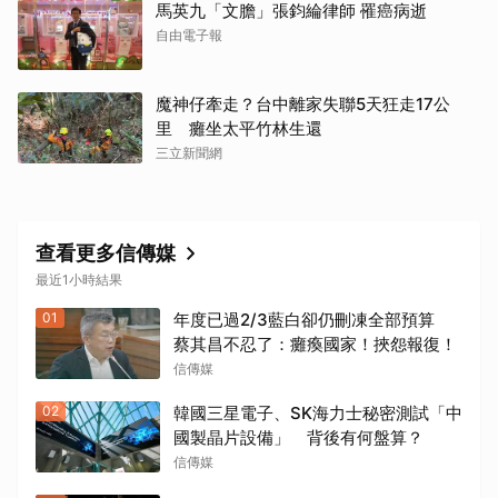
馬英九「文膽」張鈞綸律師 罹癌病逝
自由電子報
魔神仔牽走？台中離家失聯5天狂走17公
里 癱坐太平竹林生還
三立新聞網
查看更多信傳媒
最近1小時結果
01
年度已過2/3藍白卻仍刪凍全部預算
蔡其昌不忍了：癱瘓國家！挾怨報復！
信傳媒
02
韓國三星電子、SK海力士秘密測試「中
國製晶片設備」 背後有何盤算？
信傳媒