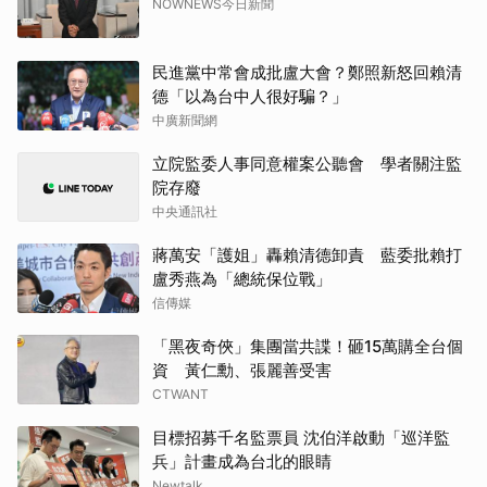
NOWNEWS今日新聞
民進黨中常會成批盧大會？鄭照新怒回賴清
德「以為台中人很好騙？」
中廣新聞網
立院監委人事同意權案公聽會 學者關注監
院存廢
中央通訊社
蔣萬安「護姐」轟賴清德卸責 藍委批賴打
盧秀燕為「總統保位戰」
信傳媒
「黑夜奇俠」集團當共諜！砸15萬購全台個
資 黃仁勳、張麗善受害
CTWANT
目標招募千名監票員 沈伯洋啟動「巡洋監
兵」計畫成為台北的眼睛
Newtalk