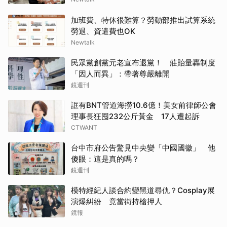
加班費、特休很難算？勞動部推出試算系統
勞退、資遣費也OK
Newtalk
民眾黨創黨元老宣布退黨！ 莊貽量轟制度
「因人而異」：帶著尊嚴離開
鏡週刊
誆有BNT管道海撈10.6億！美女前律師公會
理事長狂囤232公斤黃金 17人遭起訴
CTWANT
台中市府公告驚見中央變「中國國徽」 他
傻眼：這是真的嗎？
鏡週刊
模特經紀人談合約變黑道尋仇？Cosplay展
演爆糾紛 竟當街持槍押人
鏡報