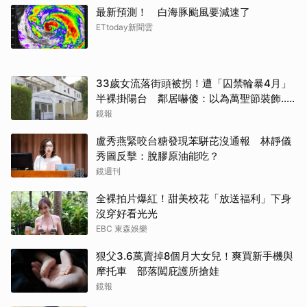
最新預測！ 白海豚颱風要減速了
ETtoday新聞雲
33歲女流落街頭被拐！遭「囚禁輪暴4月」
半裸掛陽台 鄰居嚇傻：以為萬聖節裝飾...
主謀竟與妻小同住
鏡報
盧秀燕緊咬台糖發現苯駢芘沒通報 林靜儀
秀圖反擊：脫膠原油能吃？
鏡週刊
全裸拍片爆紅！甜美校花「放送福利」下身
沒穿好看光光
EBC 東森娛樂
狠父3.6萬賣掉8個月大女兒！爽買新手機與
摩托車 部落闖庇護所搶娃
鏡報