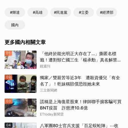
#輝達
#高雄
#民進黨
#立委
#經濟部
國內
更多國內相關文章
01
「他終於能光明正大存在了...」撕匿名標
籤！遭割頸亡國三生「楊承勳」真名解禁
乾妹法庭抗辯引眾怒
鏡週刊
02
獨家／雙親苦等近3年 遭殺資優兒「有全
名了」！乾妹稱賠償恐毀她未來
三立新聞網
03
謊稱是上海復星股東！律師聯手掮客騙可買
BNT疫苗 詐慈濟10.6億
ETtoday新聞雲
04
八軍團80士官兵支援「百足蜈蚣陣」⋯收