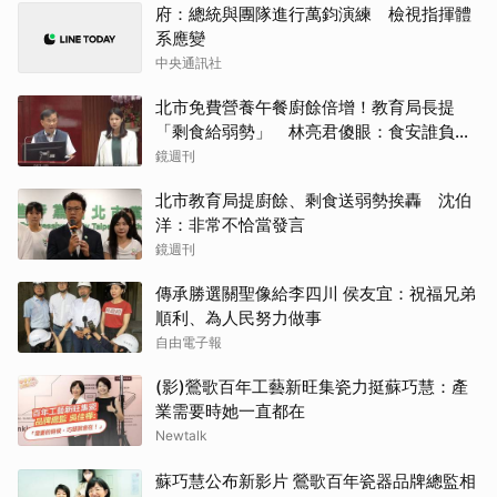
府：總統與團隊進行萬鈞演練 檢視指揮體
系應變
中央通訊社
北市免費營養午餐廚餘倍增！教育局長提
「剩食給弱勢」 林亮君傻眼：食安誰負
責？
鏡週刊
北市教育局提廚餘、剩食送弱勢挨轟 沈伯
洋：非常不恰當發言
鏡週刊
傳承勝選關聖像給李四川 侯友宜：祝福兄弟
順利、為人民努力做事
自由電子報
(影)鶯歌百年工藝新旺集瓷力挺蘇巧慧：產
業需要時她一直都在
Newtalk
蘇巧慧公布新影片 鶯歌百年瓷器品牌總監相