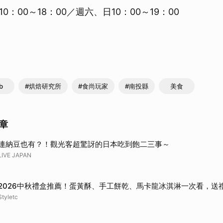
0：00～18：00／週六、日10：00～19：00
b
#烘焙研究所
#食尚玩家
#南投縣
美食
章
連納豆也有？！觀光客超驚訝的日本吃到飽二三事～
LIVE JAPAN
2026中秋禮盒推薦！蛋黃酥、手工餅乾、馬卡龍冰淇淋一次看，送
Styletc