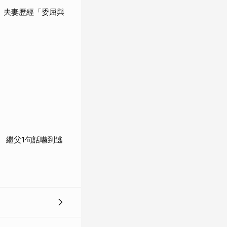
 夫妻歷經「委屈與
 繼父1句話嚇到逃