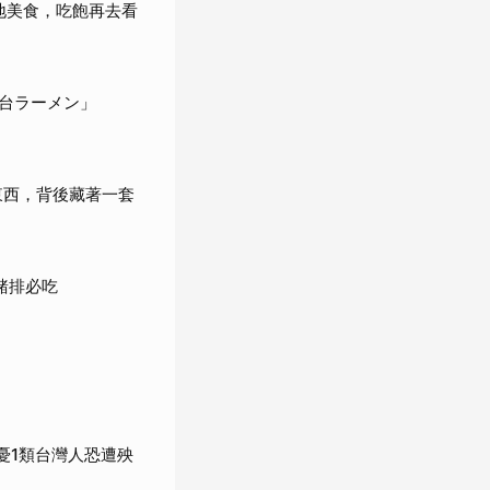
地美食，吃飽再去看
台ラーメン」
東西，背後藏著一套
豬排必吃
憂1類台灣人恐遭殃