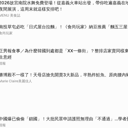
2026故宮南院水舞免費登場！從嘉義火車站出發，帶你吃遍嘉義在
夜間展演，這周末就這樣安排吧！
MENU 美食誌
南投草屯必吃「日式屋台拉麵」！《食尚玩家》納豆推薦「麵五三屋
食尚玩家
正男報食事／為什麼韓國到處都是「XX一條街」？整排店家賣同樣
生意經
鏡報
勝博殿不一樣了！天母店搶先開賣3大新品，半熟炸鮭魚、原肉腰內
Marie Claire美麗佳人
中國爆已偷偷「鎖國」！大批民眾申請護照無理由「不通過」...學者
鏡報