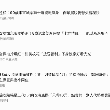
取消
超猛！90歲李富城拿碩士還能報氣象 自曝擺脫憂鬱失智秘訣
壹蘋新聞網
女友如忘喝孟婆湯！8歲認出姜厚任揭「七世情緣」 他以為遇騙子
壹蘋新聞網
全裸拍片爆紅！甜美校花「放送福利」下身沒穿好看光光
EBC 東森娛樂
33歲女流落街頭被拐！遭「囚禁輪暴4月」半裸掛陽台 鄰居嚇傻：以
主謀竟與妻小同住
鏡報
騙吃騙喝星二代1／約吃海底撈「只帶10元」點貴的 別人代墊餐費
鏡週刊