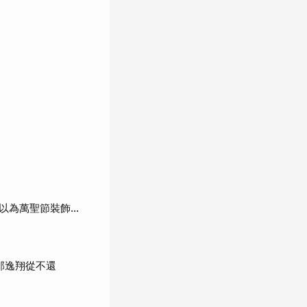
為萬聖節裝飾...
邵逸翔從不還