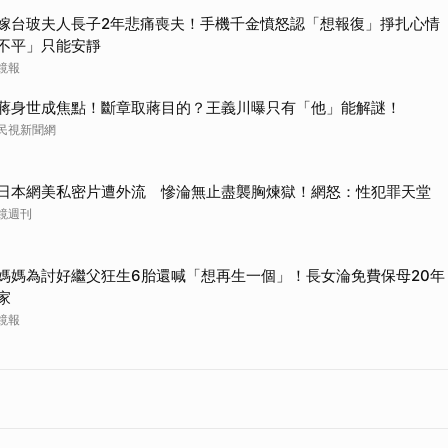
嫁台玻夫人長子2年悲痛喪夫！手機千金憤怒認「想報復」掙扎心情
不平」只能安靜
鏡報
蔣身世成焦點！斷章取蔣目的？王義川曝只有「他」能解謎！
民視新聞網
日本網美私密片遭外流 慘淪無止盡襲胸煉獄！網怒：性犯罪天堂
鏡週刊
媽媽為討好繼父狂生6胎還喊「想再生一個」！長女淪免費保母20年
家
鏡報