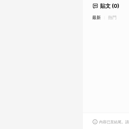
貼文 (0)
最新
熱門
內容已至結尾。請