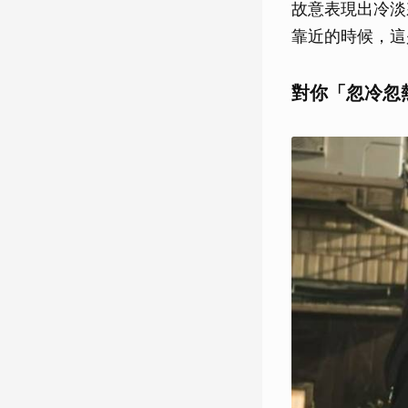
故意表現出冷淡
靠近的時候，這
對你「忽冷忽