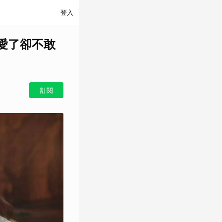
登入
愛了卻不敢
訂閱