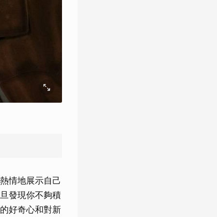
熱情地展示自己
旦發現你不夠積
的好奇心和對新