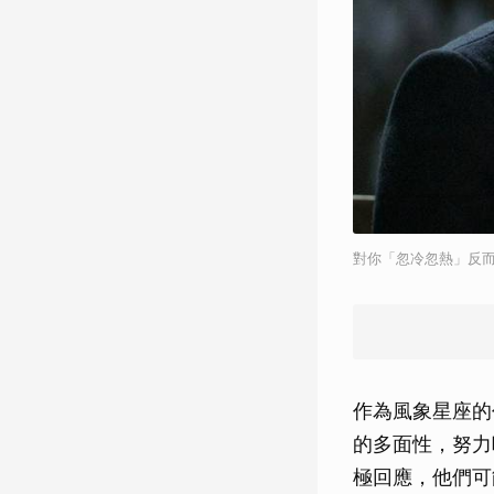
對你「忽冷忽熱」反而
作為風象星座的
的多面性，努力
極回應，他們可