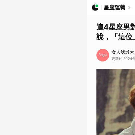
星座運勢
這4星座男
說，「這位
女人我最大
更新於 2024年