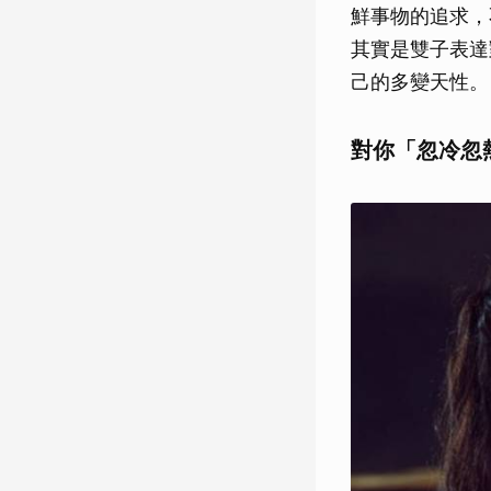
鮮事物的追求，
其實是雙子表達
己的多變天性。
對你「忽冷忽