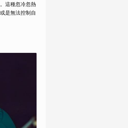
。這種忽冷忽熱
或是無法控制自