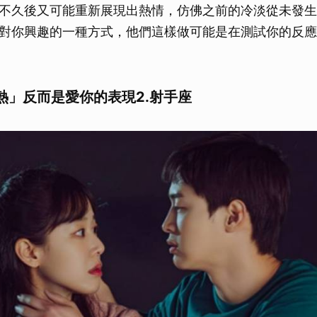
不久後又可能重新展現出熱情，仿佛之前的冷淡從未發生
對你興趣的一種方式，他們這樣做可能是在測試你的反應
熱」反而是愛你的表現2.射手座