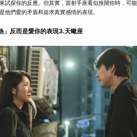
來試探你的反應。但其實，當射手座看似推開你時，可能
是他們愛的矛盾和追求真實感情的表現。
熱」反而是愛你的表現3.天蠍座