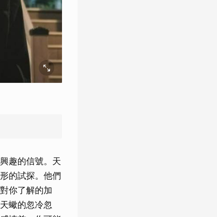
興趣的信號。天
形的試探。他們
對你了解的加
天蠍的忽冷忽