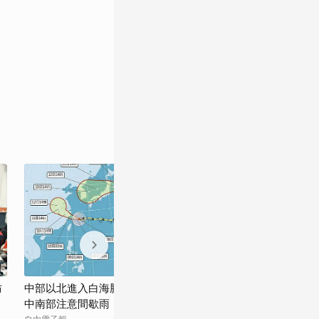
防
中部以北進入白海豚「風雨搖滾區」 明晚
颱風》白海豚颱
中南部注意間歇雨
橋今晚9時起預