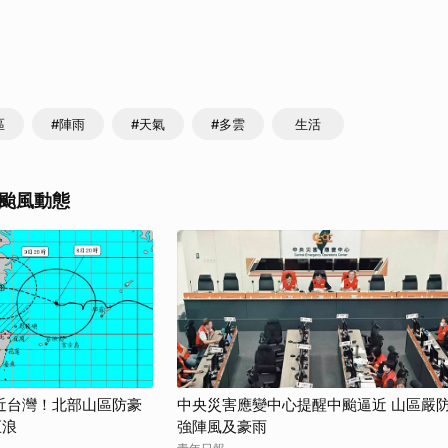
區
#陣雨
#天氣
#多雲
生活
颱風動態
近台灣！北部山區防豪
中央災害應變中心提醒中颱逼近 山區嚴
巨浪
強陣風及豪雨