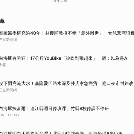
青年日報
章
奉獻醫學研究逾40年！林慶順教授不幸「意外離世」 女兒悲痛證
三立新聞網
白海豚有夠狂！17公斤YouBike「被吹到飛起來」 網：以為是AI
太報
沒下雨竟淹大水！基隆愛四路水深及膝店家急搬貨 廟口夜市封路改
三立新聞網
白海豚挾豪雨！連江縣週日停班課、竹縣8校停課不停班
LINE TODAY
白海豚明白天最接近台灣！北部山區防豪雨 沿海恐現6米巨浪