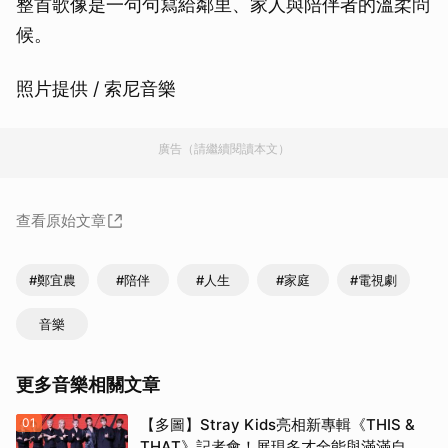
整首歌像是一句句寫給鄰里、家人與陪伴者的溫柔問
候。
照片提供 / 索尼音樂
廣告（請繼續閱讀本文）
查看原始文章
#鄭宜農
#陪伴
#人生
#家庭
#電視劇
音樂
更多音樂相關文章
01
【多圖】Stray Kids亮相新專輯《THIS &
THAT》記者會！展現多才全能與滿滿自