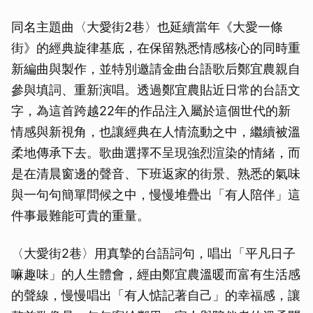
同名主題曲〈大愛街2巷〉也延續當年《大愛一條
街》的經典旋律基底，在保留熟悉情感核心的同時重
新編曲與製作，並特別邀請金曲台語歌后鄭宜農親自
參與填詞、重新演唱。透過鄭宜農貼近日常的台語文
字，為這首跨越22年的作品注入屬於這個世代的新
情感與新視角，也讓經典在人情流動之中，繼續被溫
柔地傳承下去。歌曲選擇不呈現強烈渲染的情緒，而
是在清晨窗邊的聲音、下班返家的街景、熟悉的氣味
與一句句簡單問候之中，慢慢堆疊出「有人陪伴」這
件事最難能可貴的重量。
〈大愛街2巷〉用真摯的台語詞句，唱出「平凡日子
嘛趣味」的人生體會，經由鄭宜農溫暖而富有生活感
的聲線，慢慢唱出「有人惦記著自己」的幸福感，讓