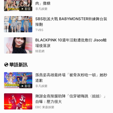
肉」撒糖
影音
非凡娛樂
SBS歌謠大戰 BABYMONSTER幹練舞台裝
辣翻
TVBS
BLACKPINK 10週年活動遭批敷衍 Jisoo離
場後落淚
韓星網
💿 華語新訊
孫燕姿高雄最終場「被骨灰粉唸一頓」她秒
道歉
影音
非凡娛樂
揪謝金燕辣腿助陣「信穿裙嗨跳〈姐姐〉」
自曝：壓力很大
EBC 東森娛樂