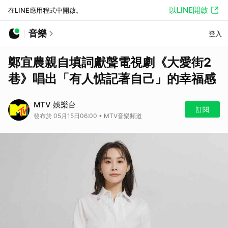
以LINE開啟
在LINE應用程式中開啟。
音樂
登入
鄭宜農親自填詞獻聲電視劇《大愛街2
巷》唱出「有人惦記著自己」的幸福感
MTV 娛樂台
訂閱
發布於 05月15日06:00 • MTV音樂頻道