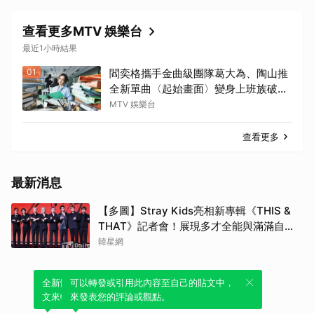
查看更多MTV 娛樂台
最近1小時結果
01
閻奕格攜手金曲級團隊葛大為、陶山推
全新單曲〈起始畫面〉變身上班族破關
冒險
MTV 娛樂台
查看更多
最新消息
【多圖】Stray Kids亮相新專輯《THIS &
THAT》記者會！展現多才全能與滿滿自
信，預告「以熱治熱」炸裂夏日音樂圈
韓星網
全新體驗！一鍵引用此內容，透過發布貼
可以轉發或引用此內容至自己的貼文中，
文來輕鬆表達個人立場。
來發表您的評論或觀點。