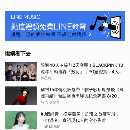
繼續看下去
限額40人＋提前2天突襲！BLACKPINK 10
週年活動遭轟「敷衍」，YG急證實：4人確
定完全體出席
韓星網
解封15年傳說級母帶！帽子歌后鳳飛飛《鳳
聲再續》台語經典黑膠與紀念專書 8/20 珍
藏預購
MTV 娛樂台
#J個尚青｜從零蓋房！許瓊文首度單飛，
〈自溺者〉直視現代人的空心焦慮
LINE MUSIC