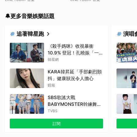
🔔更多音樂娛樂話題
追著韓星跑
演唱
《殺手媽咪》收視暴衝
10.9% 登冠！孔曉振「一
槍爆頭」極惡犯，神秘竊聽
韓星網
器埋伏筆
KARA韓昇延「手部劇烈顫
抖」健康狀況令人擔心
鏡報
SBS歌謠大戰
BABYMONSTER幹練舞台
裝辣翻
TVBS
訂閱