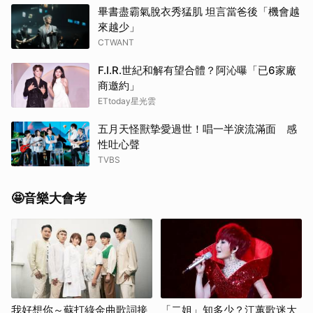
畢書盡霸氣脫衣秀猛肌 坦言當爸後「機會越
來越少」
CTWANT
F.I.R.世紀和解有望合體？阿沁曝「已6家廠
商邀約」
ETtoday星光雲
五月天怪獸摯愛過世！唱一半淚流滿面 感
性吐心聲
TVBS
🤩音樂大會考
我好想你～蘇打綠金曲歌詞接
「二姐」知多少？江蕙歌迷大