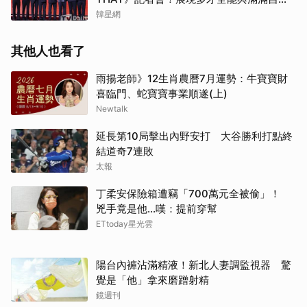
信，預告「以熱治熱」炸裂夏日音樂圈
韓星網
其他人也看了
雨揚老師》12生肖農曆7月運勢：牛寶寶財
喜臨門、蛇寶寶事業順遂(上)
Newtalk
延長第10局擊出內野安打 大谷勝利打點終
結道奇7連敗
太報
丁柔安保險箱遭竊「700萬元全被偷」！
兇手竟是他...嘆：提前穿幫
ETtoday星光雲
陽台內褲沾滿精液！新北人妻調監視器 驚
覺是「他」拿來磨蹭射精
鏡週刊