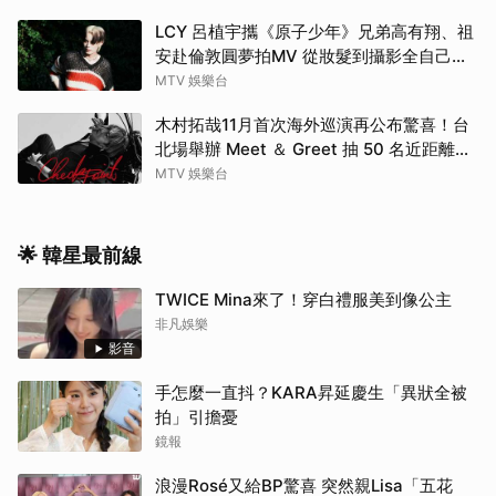
LCY 呂植宇攜《原子少年》兄弟高有翔、祖
安赴倫敦圓夢拍MV 從妝髮到攝影全自己
來！
MTV 娛樂台
木村拓哉11月首次海外巡演再公布驚喜！台
北場舉辦 Meet ＆ Greet 抽 50 名近距離互
動
MTV 娛樂台
🌟 韓星最前線
TWICE Mina來了！穿白禮服美到像公主
非凡娛樂
影音
手怎麼一直抖？KARA昇延慶生「異狀全被
拍」引擔憂
鏡報
浪漫Rosé又給BP驚喜 突然親Lisa「五花