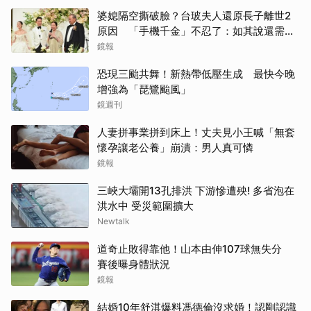
婆媳隔空撕破臉？台玻夫人還原長子離世2
原因 「手機千金」不忍了：如其說還需要
取消
離開嗎？
鏡報
恐現三颱共舞！新熱帶低壓生成 最快今晚
增強為「琵鷺颱風」
鏡週刊
人妻拼事業拼到床上！丈夫見小王喊「無套
懷孕讓老公養」崩潰：男人真可憐
鏡報
三峽大壩開13孔排洪 下游慘遭殃! 多省泡在
洪水中 受災範圍擴大
Newtalk
道奇止敗得靠他！山本由伸107球無失分
賽後曝身體狀況
鏡報
結婚10年舒淇爆料馮德倫沒求婚！認剛認識