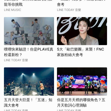
龍等你挑戰
會考
LINE MUSIC
LINE TODAY 音樂
噗哩快來驗證！你是PLAVE真
5大「歐巴樂團」來襲！FNC
粉還新粉？
家族粉絲大會考
LINE TODAY 音樂
五月天登大巨蛋！「五迷」知
你是五月天裡的哪個角色？五
識大會考
月天歌詞心理測驗
LINE TODAY 音樂
LINE TODAY 音樂