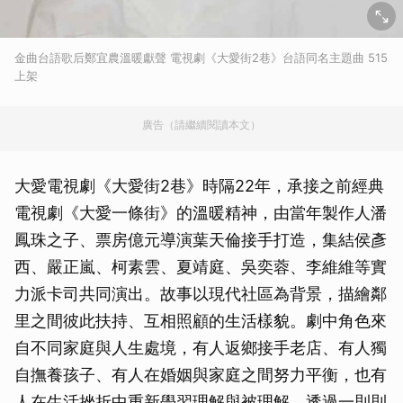
金曲台語歌后鄭宜農溫暖獻聲 電視劇《大愛街2巷》台語同名主題曲 515
上架
廣告（請繼續閱讀本文）
大愛電視劇《大愛街2巷》時隔22年，承接之前經典
電視劇《大愛一條街》的溫暖精神，由當年製作人潘
鳳珠之子、票房億元導演葉天倫接手打造，集結侯彥
西、嚴正嵐、柯素雲、夏靖庭、吳奕蓉、李維維等實
力派卡司共同演出。故事以現代社區為背景，描繪鄰
里之間彼此扶持、互相照顧的生活樣貌。劇中角色來
自不同家庭與人生處境，有人返鄉接手老店、有人獨
自撫養孩子、有人在婚姻與家庭之間努力平衡，也有
人在生活挫折中重新學習理解與被理解。透過一則則