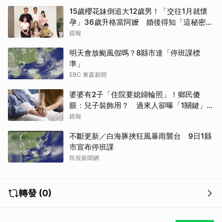
15歲櫻花妹倒追大12歲男！「交往1月就懷
孕」36歲升格當阿嬤 婚後得知「這秘密」
傻眼了
鏡報
明天會放颱風假嗎？8縣市達「停班課標
準」
EBC 東森新聞
婆婆有2子「住院要媳婦輪照」！鄉民傻
眼：兒子裝飾用？ 過來人卻曝「1關鍵」才
做決定
鏡報
不斷更新／白海豚挾狂風暴雨襲台 9日1縣
市宣布停班課
民視新聞網
轉發 (0)