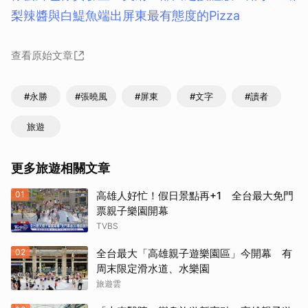
梨辣醬與白鯷魚端出屏東最有態度的Pizza
查看原始文章
#永勝
#張曉風
#屏東
#文字
#讀者
旅遊
更多旅遊相關文章
01
高雄人好忙！假日景點再+1 全台最大免門
票親子樂園開幕
TVBS
02
全台最大「高雄親子遊樂園區」今開幕 有
周末限定滑水道、水樂園
旅遊雲