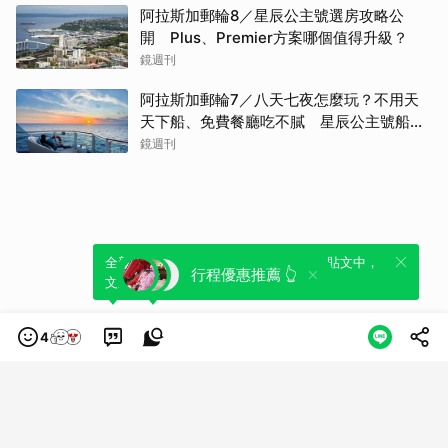
阿拉斯加郵輪8／星辰公主號選房攻略公
開 Plus、Premier方案哪個值得升級？
鏡週刊
阿拉斯加郵輪7／八天七夜怎麼玩？不用天
天下船、免費餐廳吃不膩 星辰公主號船上
一日生活公開
鏡週刊
全新體驗！一鍵引用此內容，透過發布貼
可以轉發或引用此內容至自己的貼文中，
行程優惠推薦 👆
文來輕鬆表達個人立場。
來發表您的評論或觀點。
4
類別
服務條款
隱私權政策
服務聲明
© LINE Plus Corporation