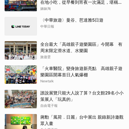
在地小吃，從早餐到宵夜一次滿足，堪稱貴
州「小吃王國」
姊妹淘
〈中華旅遊〉曼谷、芭達雅5日遊
中華日報
全台最大「高雄親子遊樂園區」今開幕 有
周末限定滑水道、水樂園
旅遊雲
「火車醫院」變身旅遊新亮點 高雄親子遊
樂園區開幕首日人氣爆棚
Newtalk
誰說展覽只能大人說了算？台文館29名小小
策展人「玩真的」
自由電子報
蔣勳「風荷．日麗」台中展出 親錄新詩邀觀
眾入畫