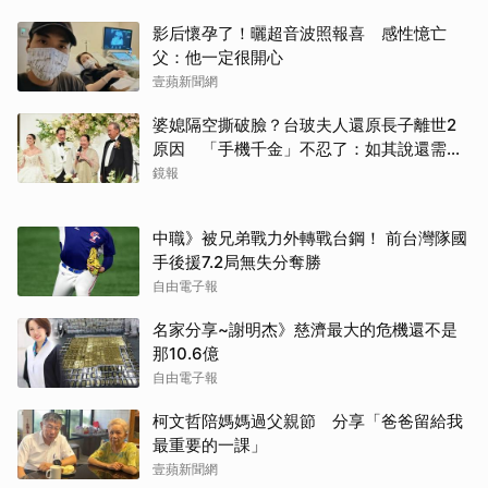
影后懷孕了！曬超音波照報喜 感性憶亡
父：他一定很開心
壹蘋新聞網
婆媳隔空撕破臉？台玻夫人還原長子離世2
原因 「手機千金」不忍了：如其說還需要
離開嗎？
鏡報
中職》被兄弟戰力外轉戰台鋼！ 前台灣隊國
手後援7.2局無失分奪勝
自由電子報
名家分享~謝明杰》慈濟最大的危機還不是
那10.6億
自由電子報
柯文哲陪媽媽過父親節 分享「爸爸留給我
最重要的一課」
壹蘋新聞網