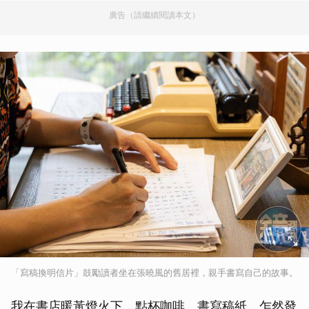
廣告（請繼續閱讀本文）
「寫稿換明信片」鼓勵讀者坐在張曉風的舊居裡，親手書寫自己的故事。
我在書店暖黃燈火下，點杯咖啡、書寫稿紙，乍然發