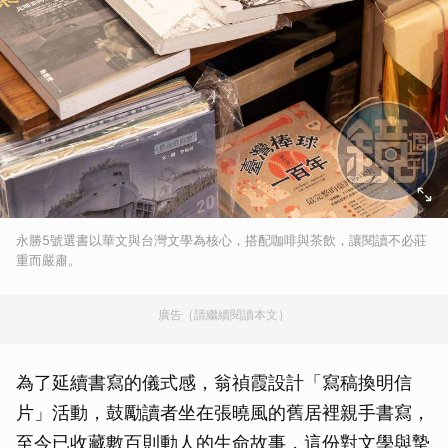
永勝5號選書以華文與台灣文學為核心，搭配咖啡與茶飲，讓閱讀不必莊
重而嚴肅。
廣告（請繼續閱讀本文）
為了延續書寫的儀式感，翁禎霞設計「寫稿換明信
片」活動，鼓勵讀者坐在張曉風的舊居裡親手書寫，
至今已收藏數百則動人的生命故事，這份對文學與摯