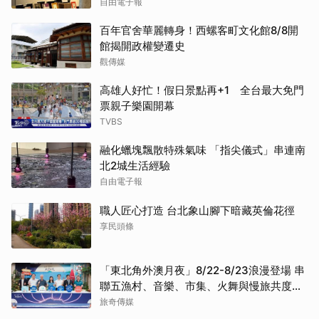
自由電子報
百年官舍華麗轉身！西螺客町文化館8/8開
館揭開政權變遷史
觀傳媒
高雄人好忙！假日景點再+1 全台最大免門
票親子樂園開幕
TVBS
融化蠟塊飄散特殊氣味 「指尖儀式」串連南
北2城生活經驗
自由電子報
職人匠心打造 台北象山腳下暗藏英倫花徑
享民頭條
「東北角外澳月夜」8/22-8/23浪漫登場 串
聯五漁村、音樂、市集、火舞與慢旅共度夏
夜
旅奇傳媒