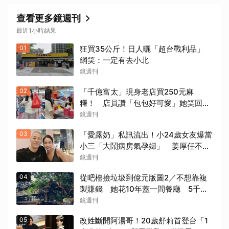
查看更多鏡週刊
最近1小時結果
01
狂買35公斤！日人曬「超台戰利品」
網笑：一定有去小北
鏡週刊
02
「千億富太」現身老店買250元麻
糬！ 店員讚「包包好可愛」她笑回：
我自己做的
鏡週刊
03
「愛露奶」私訊流出！小24歲女友爆當
小三「大鬧病房氣孕婦」 姜厚任不忍
回應了
鏡週刊
04
從吧檯撿垃圾到億元版圖2／不想靠複
製賺錢 她花10年蓋一間餐廳 5千萬
埋在地下瀕臨破產
鏡週刊
05
改姓斷開阿湯哥！20歲舒莉首登台「1