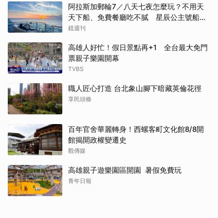
阿拉斯加郵輪7／八天七夜怎麼玩？不用天
天下船、免費餐廳吃不膩 星辰公主號船上
一日生活公開
鏡週刊
高雄人好忙！假日景點再+1 全台最大免門
票親子樂園開幕
TVBS
職人匠心打造 台北象山腳下暗藏英倫花徑
享民頭條
百年官舍華麗轉身！西螺客町文化館8/8開
館揭開政權變遷史
觀傳媒
高雄親子遊樂園區開園 暑假免費玩
青年日報