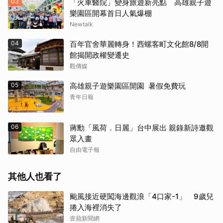
03
「火車醫院」變身旅遊新亮點 高雄親子遊
樂園區開幕首日人氣爆棚
Newtalk
04
百年官舍華麗轉身！西螺客町文化館8/8開
館揭開政權變遷史
觀傳媒
05
高雄親子遊樂園區開園 暑假免費玩
青年日報
06
蔣勳「風荷．日麗」台中展出 親錄新詩邀觀
眾入畫
自由電子報
其他人也看了
颱風接近硬闖海邊觀浪「4口家-1」 9歲兒
捲入海裡消失了
壹蘋新聞網