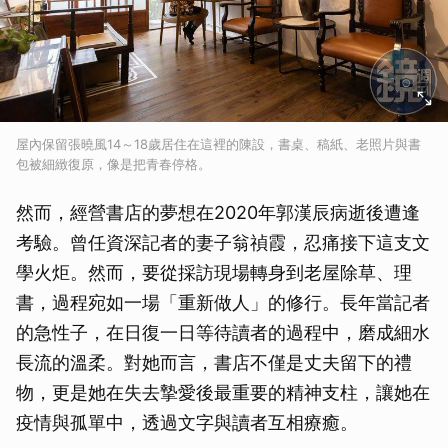
屋內保留張曉風14～18歲居住在這裡的陳設，書桌、稿紙、老照片與書
包被細緻復原，像是把青春停格。
然而，經營書店的夢想在2020年郭漢辰病逝後遭逢
考驗。曾任資深記者的妻子翁禎霞，忍痛接下這支文
學火炬。然而，要從採訪現場轉身到老屋除草、理
書，過程宛如一場「重新做人」的修行。長年當記者
的急性子，在日復一日等待讀者的過程中，磨成細水
長流的溫柔。對她而言，書店不僅是丈夫留下的禮
物，更是她在失去摯愛後最重要的精神支柱，讓她在
疫情與孤單中，透過文字與讀者互相療癒。