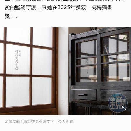
愛的堅韌守護，讓她在2025年獲頒「樹梅獨書
獎」。
老屋窗面上還能瞥見有趣文字，令人莞爾。