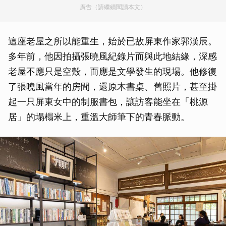
廣告（請繼續閱讀本文）
這座老屋之所以能重生，始於已故屏東作家郭漢辰。
多年前，他因拍攝張曉風紀錄片而與此地結緣，深感
老屋不應只是空殼，而應是文學發生的現場。他修復
了張曉風當年的房間，還原木書桌、舊照片，甚至掛
起一只屏東女中的制服書包，讓訪客能坐在「桃源
居」的塌榻米上，重溫大師筆下的青春脈動。