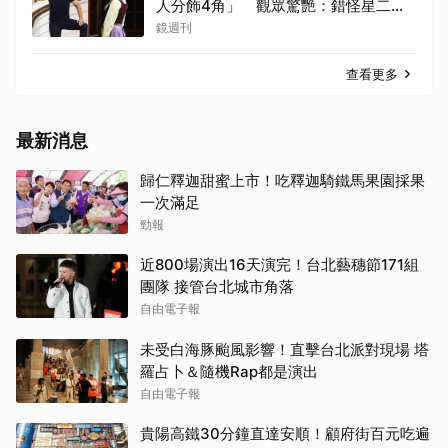
人分飾4角」 觀眾驚艷：錯怪星二代
了
鏡週刊
查看更多
最新消息
歸仁釋迦甜蜜上市！吃釋迦騎鐵馬果園採果
一次滿足
勁報
近800場演出16天演完！台北藝穗節171組
團隊 接管台北城市角落
自由電子報
未受白海豚颱風影響！直擊台北派對現場 塔
羅占卜＆隨機Rap都是演出
自由電子報
貴陽高鐵30分鐘直達安順！顧府街百元吃遍