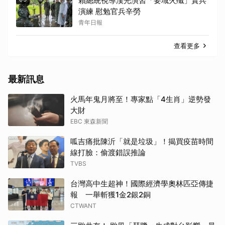
賴總統視導漢光演習「要域火殲」實兵
演練 慰勉官兵辛勞
青年日報
查看更多
最新訊息
火馬年鬼月將至！專家點「4生肖」逆勢發
大財
EBC 東森新聞
呱吉痛批陳沂「就是垃圾」！揭買疫苗時間
線打臉：偷渡錯誤推論
TVBS
台灣高中生超神！國際經濟學奧林匹亞傳捷
報 一舉斬獲1金2銀2銅
CTWANT