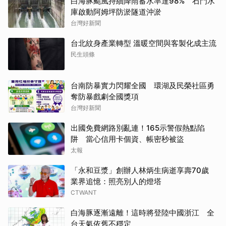
白海豚颱風持續降雨蓄水率達98% 石門水
庫啟動阿姆坪防淤隧道沖淤
台灣好新聞
台北紋身產業轉型 溫暖空間與客製化成主流
民生頭條
台南防暴實力閃耀全國 環湖及民榮社區勇
奪防暴戲劇全國獎項
台灣好新聞
出國免費網路別亂連！165示警假熱點陷
阱 當心信用卡個資、帳密秒被盜
太報
「永和豆漿」創辦人林炳生病逝享壽70歲
業界追憶：照亮別人的燈塔
CTWANT
白海豚逐漸遠離！這時將登陸中國浙江 全
台天氣依舊不穩定