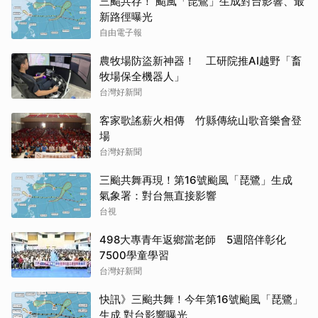
三颱共存！ 颱風「琵鷺」生成對台影響、最
新路徑曝光
自由電子報
農牧場防盜新神器！ 工研院推AI越野「畜
牧場保全機器人」
台灣好新聞
客家歌謠薪火相傳 竹縣傳統山歌音樂會登
場
台灣好新聞
三颱共舞再現！第16號颱風「琵鷺」生成
氣象署：對台無直接影響
台視
498大專青年返鄉當老師 5週陪伴彰化
7500學童學習
台灣好新聞
快訊》三颱共舞！今年第16號颱風「琵鷺」
生成 對台影響曝光