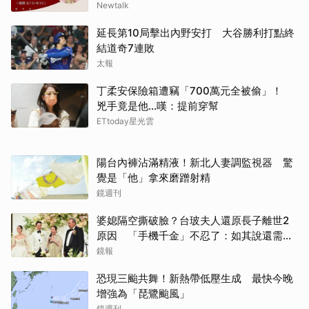
Newtalk
延長第10局擊出內野安打 大谷勝利打點終
結道奇7連敗
太報
丁柔安保險箱遭竊「700萬元全被偷」！
兇手竟是他...嘆：提前穿幫
ETtoday星光雲
陽台內褲沾滿精液！新北人妻調監視器 驚
覺是「他」拿來磨蹭射精
鏡週刊
婆媳隔空撕破臉？台玻夫人還原長子離世2
原因 「手機千金」不忍了：如其說還需要
離開嗎？
鏡報
恐現三颱共舞！新熱帶低壓生成 最快今晚
增強為「琵鷺颱風」
鏡週刊