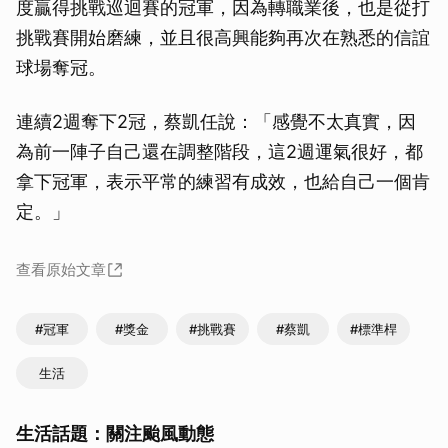
度贏得挑戰巡迴賽的冠軍，因為轉職業後，也是從打
挑戰賽開始磨練，並且很高興能夠再次在熟悉的信誼
球場奪冠。
連續2週奪下2冠，蔡凱任說：「感覺不太真實，因
為前一陣子自己還在調整階段，這2週運氣很好，都
拿下冠軍，表示平常的練習有成效，也給自己一個肯
定。」
查看原始文章
#冠軍
#獎金
#挑戰賽
#蔡凱
#標準桿
生活
生活話題：關注颱風動態