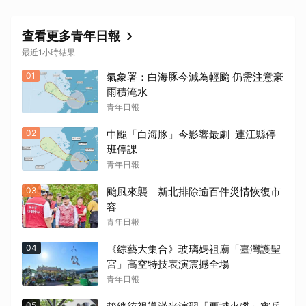
查看更多青年日報
最近1小時結果
01
氣象署：白海豚今減為輕颱 仍需注意豪
雨積淹水
青年日報
02
中颱「白海豚」今影響最劇 連江縣停
班停課
青年日報
03
颱風來襲 新北排除逾百件災情恢復市
容
青年日報
04
《綜藝大集合》玻璃媽祖廟「臺灣護聖
宮」高空特技表演震撼全場
青年日報
05