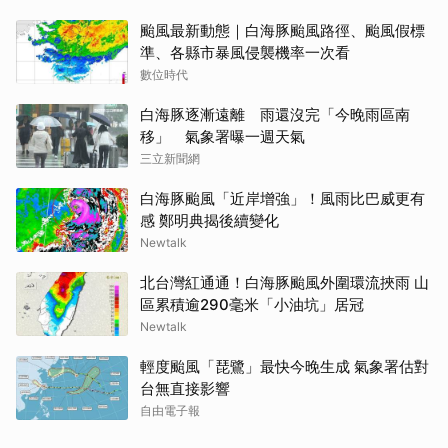
颱風最新動態｜白海豚颱風路徑、颱風假標
準、各縣市暴風侵襲機率一次看
數位時代
白海豚逐漸遠離 雨還沒完「今晚雨區南
移」 氣象署曝一週天氣
三立新聞網
白海豚颱風「近岸增強」！風雨比巴威更有
感 鄭明典揭後續變化
Newtalk
北台灣紅通通！白海豚颱風外圍環流挾雨 山
區累積逾290毫米「小油坑」居冠
Newtalk
輕度颱風「琵鷺」最快今晚生成 氣象署估對
台無直接影響
自由電子報