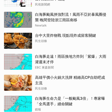
民視新聞網
白海豚颱風挾強對流！風雨不亞於暴風圈侵
襲 晚間登陸浙江雨區南移
Newtalk
台中大里炸物戰 現點現炸成留客關鍵
民生頭條
白海豚走遠！雨區換地方炸到「紫爆」大雨
灌週末才停
EBC 東森新聞
高雄平價小火鍋大洗牌 精緻高CP自助吧成
主流
民生頭條
白海豚生命力是「一般颱風3倍」！專家曝
「全馬選手」續命關鍵
鏡報