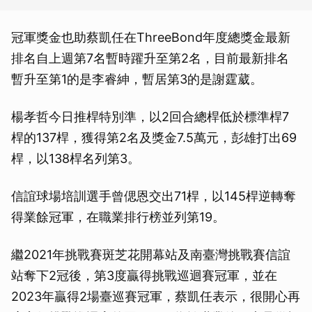
冠軍獎金也助蔡凱任在ThreeBond年度總獎金最新
排名自上週第7名暫時躍升至第2名，目前最新排名
暫升至第1的是李睿紳，暫居第3的是謝霆葳。
楊孝哲今日推桿特別準，以2回合總桿低於標準桿7
桿的137桿，獲得第2名及獎金7.5萬元，彭雄打出69
桿，以138桿名列第3。
信誼球場培訓選手曾偲恩交出71桿，以145桿逆轉奪
得業餘冠軍，在職業排行榜並列第19。
繼2021年挑戰賽斑芝花開幕站及南臺灣挑戰賽信誼
站奪下2冠後，第3度贏得挑戰巡迴賽冠軍，並在
2023年贏得2場臺巡賽冠軍，蔡凱任表示，很開心再