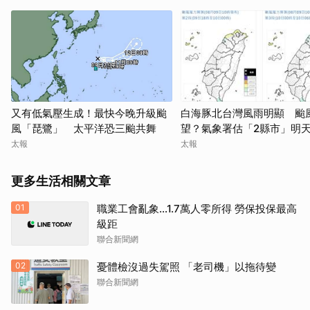
又有低氣壓生成！最快今晚升級颱
白海豚北台灣風雨明顯 颱
風「琵鷺」 太平洋恐三颱共舞
望？氣象署估「2縣市」明
太報
太報
更多生活相關文章
01
職業工會亂象…1.7萬人零所得 勞保投保最高
級距
聯合新聞網
02
憂體檢沒過失駕照 「老司機」以拖待變
聯合新聞網