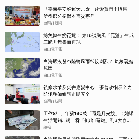
「臺南平安好運大吉盒」於愛買門市販售
所得部分捐熊本震災專戶
台灣好新聞
鯨魚轉生變琵鷺！ 第16號颱風「琵鷺」生成
三颱共舞畫面再現
自由電子報
白海豚沒發布陸警風雨卻較劇烈？ 氣象署點
原因
自由電子報
視察水情及災害應變中心 張善政指示全力
防汛整備維護市民安全
台灣好新聞
工作8年、年薪160萬「還是月光族」！她曝
生活開銷…網一看「抓出1關鍵」列3大存錢
法
鏡報