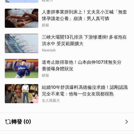
人妻拼事業拼到床上！丈夫見小王喊「無套
懷孕讓老公養」崩潰：男人真可憐
鏡報
三峽大壩開13孔排洪 下游慘遭殃! 多省泡在
洪水中 受災範圍擴大
Newtalk
道奇止敗得靠他！山本由伸107球無失分
賽後曝身體狀況
鏡報
結婚10年舒淇爆料馮德倫沒求婚！認剛認識
完全不來電：他每一任女友我都很熟
女人我最大
轉發 (0)