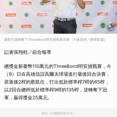
蔡凱任逆轉奪下ThreeBond明安挑戰賽冠軍（大會提供／林聖凱攝）
記者張翔程／綜合報導
總獎金新臺幣110萬元的ThreeBond明安挑戰賽，今
（9）日在高雄信誼高爾夫球場進行最後回合決賽，
原落後2桿的蔡凱任，打出低於標準桿7桿的65桿，
以2回合總桿低於標準桿9桿的135桿，逆轉奪下冠
軍，贏得獎金25萬元。
廣告（請繼續閱讀本文）