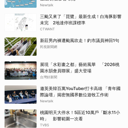
Newtalk
三颱又來了「琵鷺」最新生成！白海豚影響
未完 2地達停班課標準
CTWANT
新莊男內褲遭颱風吹走！釣市議員神回1句
民視新聞網
展現「水彩畫之都」藝術風華 「2026桃
園水韻會員聯展」盛大登場
台灣好新聞
邀英美韓百萬YouTuber打卡高雄 「青年國
際論壇」揭密無國界數位遊牧工作術
Newtalk
桃園明天大停水！5區近10萬戶「斷水11小
時」 影響範圍一次看
TVBS