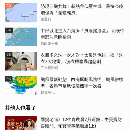
03
恐現三颱共舞！新熱帶低壓生成 最快今晚
增強為「琵鷺颱風」
鏡週刊
04
中部以北進入白海豚「風雨搖滾區」 明晚中
南部注意間歇雨
自由電子報
05
衣服多久洗一次才對？太常洗也錯！揭「洗
衣7大地雷」:洗衣機塞爆超悲劇
三立新聞網
06
颱風最新動態｜白海豚颱風路徑、颱風假標
準、各縣市暴風侵襲機率一次看
數位時代
其他人也看了
雨揚老師》12生肖農曆7月運勢：牛寶寶財
喜臨門、蛇寶寶事業順遂(上)